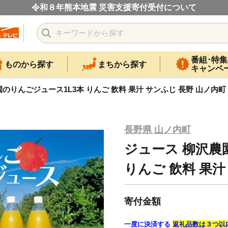
令和８年熊本地震 災害支援寄付受付について
番組･特集
ものから探す
まちから探す
キャンペ
のりんごジュース1L3本 りんご 飲料 果汁 サンふじ 長野 山ノ内町
長野県 山ノ内町
ジュース 柳沢農
りんご 飲料 果汁
寄付金額
一度に決済する
返礼品数は３つ以