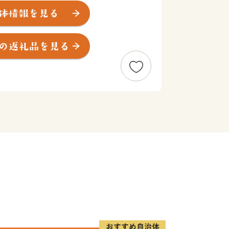
へ”夢と希望のある郷土（まち）”を育
が互いに絆を大切に、地域の自主性と自
、新しい郷土愛・魅力あふれる”健康
造を目指しています。
附は町の特色ある様々な事業に活用
持ち」と山ノ内町を結びつけるつなが
るさと寄附金「”オラ”のふるさと応援
の温かい応援をお待ちしております。
イトにご注意ください！※】
引で取り扱っているように見せかけたサ
が、山ノ内町のふるさと納税とは一切関
注意ください。