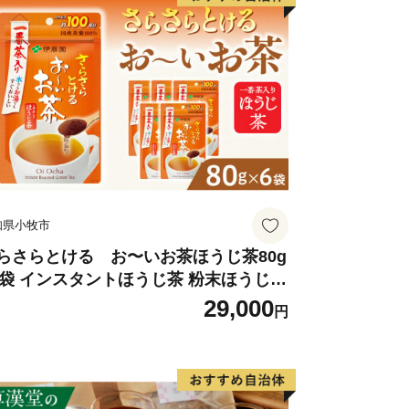
知県小牧市
らさらとける お〜いお茶ほうじ茶80g
6袋 インスタントほうじ茶 粉末ほうじ茶
末茶 おーいお茶 粉末緑茶
29,000
円