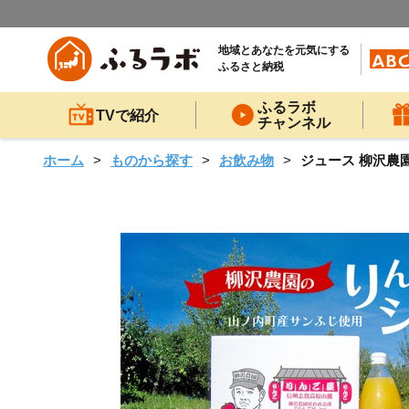
地域とあなたを元気にする
ふるさと納税
ふるラボ
TVで紹介
チャンネル
ホーム
ものから探す
お飲み物
ジュース 柳沢農園