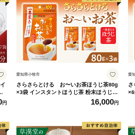
愛知県小牧市
愛
 イ
さらさらとける お〜いお茶ほうじ茶80g
さ
ロ
×3袋 インスタントほうじ茶 粉末ほうじ茶
×
ホ
粉末茶 おーいお茶 粉末緑茶
粉
0
16,000
円
円