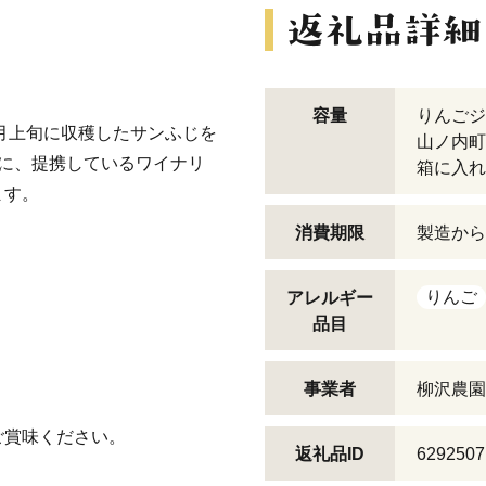
容量
りんごジ
2月上旬に収穫したサンふじを
山ノ内町
に、提携しているワイナリ
箱に入れ
ます。
消費期限
製造から
りんご
アレルギー
品目
事業者
柳沢農園
ご賞味ください。
返礼品ID
6292507