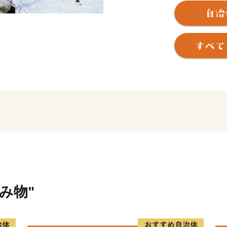
っています。
未来に羽ばたく子どもたち
むため、町民や企業、行政
立性、独自性を発揮しながら
な郷土（まち）”の更なる創
みなさまからいただくご寄
し、ご報告します。
皆様の「ふるさとを思う気
りになることを期待して、ふ
貨」設置しています。皆様
【※ふるさと納税の詐欺サ
ふるさと納税の返礼品を割
飲み物"
イトが発見されております
係がございませんので、ご