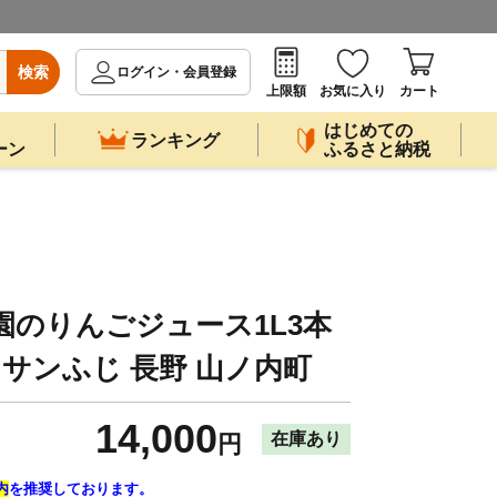
検索
ログイン・会員登録
上限額
お気に入り
カート
はじめての
ランキング
ーン
ふるさと納税
園のりんごジュース1L3本
 サンふじ 長野 山ノ内町
14,000
在庫あり
円
内
を推奨しております。