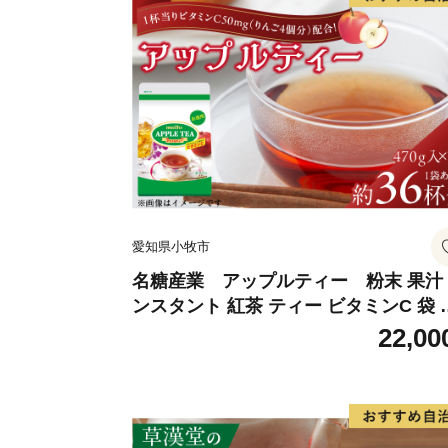
愛知県小牧市
名糖産業 アップルティー 粉末 果汁
ンスタント 紅茶 ティー ビタミンC 袋 
ングセラー 粉末飲料 粉末茶 簡単 手軽 
22,00
ット アイス