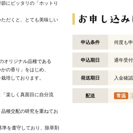
季節にピッタリの「ホットり
いただくと、とても美味しい
申込条件
何度も申
申込期日
通年受付
のオリジナル品種である
いかの香り」をはじめ、
を栽培しております。
発送期日
入金確認
と「楽しく真面目に自分流
配送
常温
々品種交配の研究を重ねてお
基準を遵守しており、除草剤