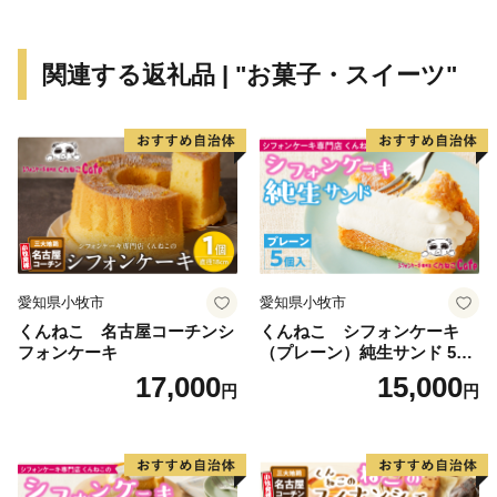
歴史が息づく場所です。
また、トリップアドバイザー2016で日本のビーチラン
関連する返礼品 | "お菓子・スイーツ"
キング１位にも選ばれた【千里浜なぎさドライブウェ
イ】は、日本国内ではここだけの全長８ｋｍの海岸線の
砂浜を自動車等で走行できる貴重な場所です。
近年では、ＪＡ・市・移住者らが一緒になって、安全安
心な食の生産地を目指して【無農薬】【無肥料】【無除
草剤】による自然栽培農業に取り組んでいます。
皆様のお越しをお待ちしております。
愛知県小牧市
愛知県小牧市
くんねこ 名古屋コーチンシ
くんねこ シフォンケーキ
フォンケーキ
（プレーン）純生サンド 5個
入
17,000
15,000
円
円