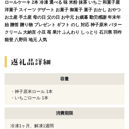
ロールケーキ 2本 冷凍 選べる 味 米粉 抹茶 いちご 和菓子屋
洋菓子 スイーツ デザート お菓子 御菓子 菓子 おかし おやつ
お土産 手土産 母の日 父の日 お中元 お歳暮 勤労感謝 年末年
始 贈答 贈り物 プレゼント ギフト のし 対応 神子原米 バター
クリーム 大納言 小豆 苺 果汁 ふんわり しっとり 石川県 羽咋
能登 八野田 地元 人気
容量
・神子原米ロール 1本
・いちごロール 1本
消費期限
冷凍1ヶ月、解凍1週間