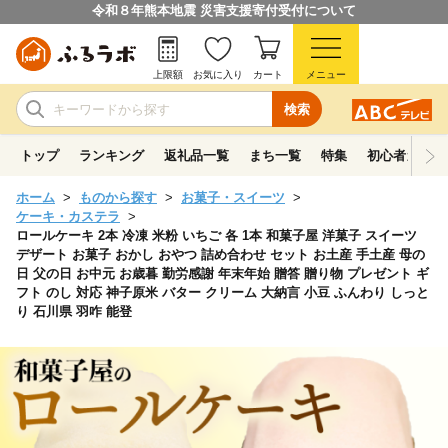
令和８年熊本地震 災害支援寄付受付について
上限額
お気に入り
カート
メニュー
検索
トップ
ランキング
返礼品一覧
まち一覧
特集
初心者ガイド
ホーム
ものから探す
お菓子・スイーツ
ケーキ・カステラ
ロールケーキ 2本 冷凍 米粉 いちご 各 1本 和菓子屋 洋菓子 スイーツ
デザート お菓子 おかし おやつ 詰め合わせ セット お土産 手土産 母の
日 父の日 お中元 お歳暮 勤労感謝 年末年始 贈答 贈り物 プレゼント ギ
フト のし 対応 神子原米 バター クリーム 大納言 小豆 ふんわり しっと
り 石川県 羽咋 能登