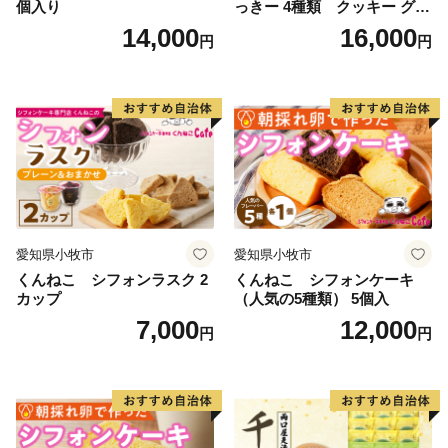
個入り
っきー 4種類 クッキー グル
テンフリー
14,000
16,000
円
円
愛知県小牧市
愛知県小牧市
くんねこ シフォンラスク 2
くんねこ シフォンケーキ
カップ
（人気の5種類） 5個入
7,000
12,000
円
円