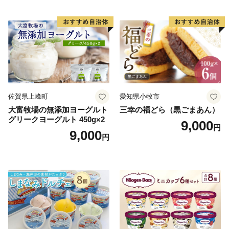
ご褒美 お取り寄せ くり お菓
子 菓子 F4N-2298
佐賀県上峰町
愛知県小牧市
大富牧場の無添加ヨーグルト
三幸の福どら（黒ごまあん）
グリークヨーグルト 450g×2
9,000
円
9,000
円