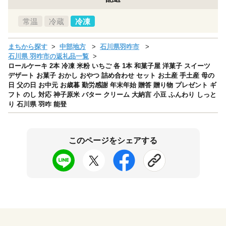
常温
冷蔵
冷凍
まちから探す
中部地方
石川県羽咋市
石川県 羽咋市の返礼品一覧
ロールケーキ 2本 冷凍 米粉 いちご 各 1本 和菓子屋 洋菓子 スイーツ
デザート お菓子 おかし おやつ 詰め合わせ セット お土産 手土産 母の
日 父の日 お中元 お歳暮 勤労感謝 年末年始 贈答 贈り物 プレゼント ギ
フト のし 対応 神子原米 バター クリーム 大納言 小豆 ふんわり しっと
り 石川県 羽咋 能登
このページをシェアする