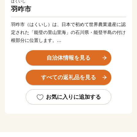
はくいし
羽咋市
羽咋市（はくいし）は、日本で初めて世界農業遺産に認
定された「能登の里山里海」の石川県・能登半島の付け
根部分に位置します。
「羽咋」という名前は、神話に由来し、遠い昔、この地
自治体情報を見る
域に出現していた”怪鳥”を磐衝別命（いわつくわけのみ
こと）という皇子が３匹の犬とともに退治。犬が怪鳥の
すべての返礼品を見る
『羽を喰った』ことから、「羽咋」という地名が誕生し
ました。
お気に入りに追加する
現在でも、神話にゆかりのある遺跡（古墳）が残されて
いるほか、相撲を好んだ命（みこと）の命日には、「水
なし、塩なし、待ったなし」の古式にのっとった二千年
の歴史を持つ『唐戸山神事相撲』が毎年開催されていま
す。そのほかにも、文化財や勇壮な祭りなど古くからの