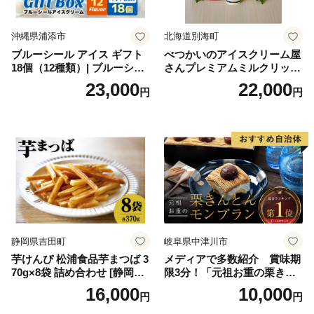
沖縄県浦添市
北海道別海町
ブルーシール アイス ギフト
べつかいのアイスクリーム屋
18個（12種類）| ブルーシー
さんプレミアムミルクリッチ
ルアイス ブルーシールアイ
12個（AP-01）（ 北海道アイ
23,000
22,000
円
円
スクリーム 着日指定可能 送
ス 北海道産アイス アイス ア
料無料 ジェラート 沖縄県 バ
イススイーツ アイスクリー
ースデー 贈り物 プレゼント
ム 北海道産アイスクリーム
誕生日 カップ 詰め合わせ バ
道産アイス 道産アイスクリ
ラエティ | バニラ チョコレー
ーム ギフト 詰合せ 詰め合わ
ト ストロベリー ピスタチオ
せ ふるさと納税 ）
バニラ＆クッキー ウベ 沖縄
紅イモ 塩ちんすこう 沖縄シ
ークヮーサー 沖縄黒糖 琉球
ロイヤルミルクティ 沖縄パ
イン
静岡県吉田町
岐阜県中津川市
芋けんぴ 松浦食品芋まつば 3
メディアで多数紹介 賞味期
70g×8袋 詰め合わせ [静岡伊
限3分！「元祖お重の栗きん
勢丹(松浦食品) 静岡県 吉田町
とんモンブラン」 【未来の
16,000
10,000
円
円
22424274] 芋ケンピ セット
ご褒美】スイーツ 栗 モンブ
小袋 個包装 小分け
ラン くりきんとん デザート