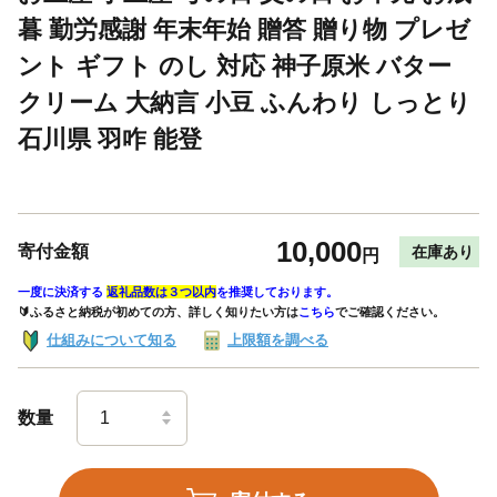
暮 勤労感謝 年末年始 贈答 贈り物 プレゼ
ント ギフト のし 対応 神子原米 バター
クリーム 大納言 小豆 ふんわり しっとり
石川県 羽咋 能登
10,000
寄付金額
在庫あり
円
一度に決済する
返礼品数は３つ以内
を推奨しております。
🔰ふるさと納税が初めての方、詳しく知りたい方は
こちら
でご確認ください。
仕組みについて知る
上限額を調べる
数量