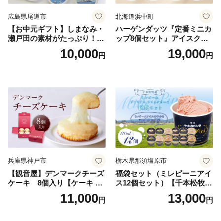
広島県尾道市
北海道浜中町
【お中元ギフト】しまなみ・
ハーゲンダッツ『定番ミニカ
瀬戸田の素材がたっぷり！ジ
ップ8個セット』アイスクリ
ェラート8個
ーム アイス スイーツ デザー
10,000
19,000
円
円
ト_H0016-104
兵庫県神戸市
栃木県那須塩原市
【観音屋】デンマークチーズ
福袋セット（ミレピーニアイ
ケーキ 8個入り【ケーキ チ
ス12個セット）【千本松牧
ーズケーキ 人気スイーツ お
場】 ns025-014-12 【デザー
11,000
13,000
円
円
すすめスイーツ 神戸スイー
ト 詰め合わせ ギフト】
ツ 新感覚チーズケーキ おす
すめケーキ 兵庫県 神戸市 D0