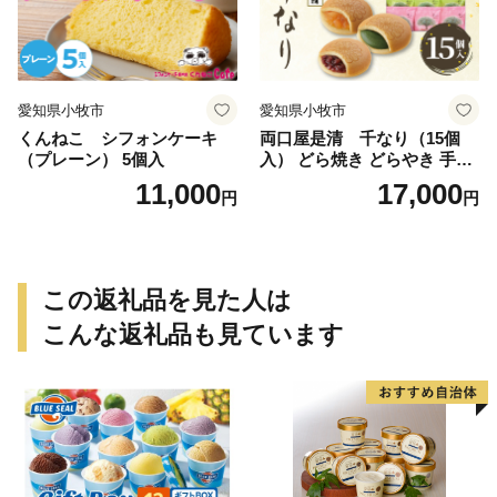
愛知県小牧市
愛知県小牧市
くんねこ シフォンケーキ
両口屋是清 千なり（15個
（プレーン） 5個入
入） どら焼き どらやき 手土
産 お土産 土産 丹波大納言小
11,000
17,000
円
円
豆 抹茶 林檎 りんご 慶事 お
祝い 法事 法要 詰め合わせ お
取り寄せ 瓢箪 豊臣秀吉 焼印
個包装 贈り物 老舗 お茶菓子
この返礼品を見た人は
こんな返礼品も見ています