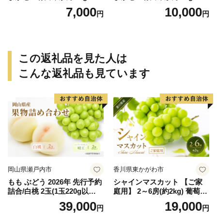
保証分 11月から12月下旬ま
保証分 11月から12月下旬ま
7,000
10,000
円
円
でに順次発送致します。 / 訳
でに順次発送致します。 / 訳
ありみかん 有田みかん みか
ありみかん 有田みかん みか
ん ミカン 蜜柑 柑橘 温州みか
ん ミカン 蜜柑 柑橘 温州みか
ん 和歌山 ご家庭用
ん 和歌山 ご家庭用
この返礼品を見た人は
こんな返礼品も見ています
岡山県瀬戸内市
香川県東かがわ市
もも ぶどう 2026年 先行予約
シャインマスカット 【ご家
詰合/白桃 2玉(1玉220g以
庭用】 2～6房(約2kg) 葡萄 ぶ
上)・シャインマスカット 晴
どう ブドウ フルーツ 果物 く
39,000
19,000
円
円
王 2房(1房480g以上) 化粧箱
だもの 果実 旬の果物 旬のフ