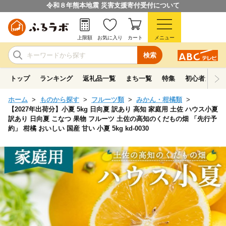
令和８年熊本地震 災害支援寄付受付について
上限額
お気に入り
カート
メニュー
検索
トップ
ランキング
返礼品一覧
まち一覧
特集
初心者ガイド
ホーム
ものから探す
フルーツ類
みかん・柑橘類
【2027年出荷分】小夏 5kg 日向夏 訳あり 高知 家庭用 土佐 ハウス小夏
訳あり 日向夏 こなつ 果物 フルーツ 土佐の高知のくだもの畑 「先行予
約」 柑橘 おいしい 国産 甘い 小夏 5kg kd-0030