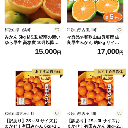
和歌山県白浜町
和歌山県古座川町
みかん 5kg MS玉 紀南の濃い
≪秀品≫和歌山由良町産 由
ゆら早生 高糖度 10月以降発
良早生みかん 約5kg サイズお
送 マルチ被覆栽培
まかせ【sml106C】
15,000
17,000
円
円
和歌山県古座川町
和歌山県古座川町
【訳あり】2S～3Lサイズお
【訳あり】2S～3Lサイズお
まかせ！有田みかん 6kg+1kg
まかせ！有田みかん 8kg+2kg