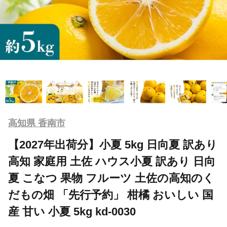
高知県 香南市
【2027年出荷分】小夏 5kg 日向夏 訳あり
高知 家庭用 土佐 ハウス小夏 訳あり 日向
夏 こなつ 果物 フルーツ 土佐の高知のく
だもの畑 「先行予約」 柑橘 おいしい 国
産 甘い 小夏 5kg kd-0030