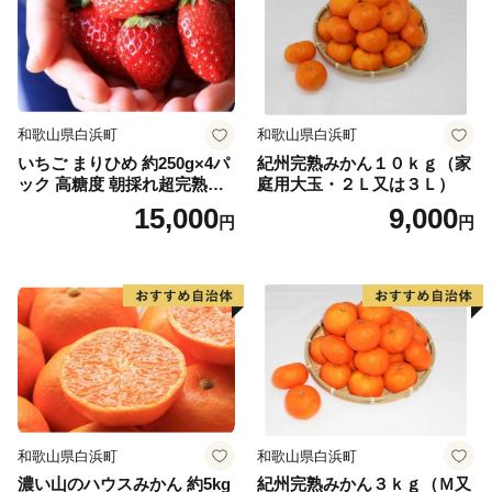
和歌山県白浜町
和歌山県白浜町
いちご まりひめ 約250g×4パ
紀州完熟みかん１０ｋｇ（家
ック 高糖度 朝採れ超完熟ま
庭用大玉・２Ｌ又は３Ｌ）
りひめ 1月以降発送分
15,000
9,000
円
円
和歌山県白浜町
和歌山県白浜町
濃い山のハウスみかん 約5kg
紀州完熟みかん３ｋｇ（Ｍ又