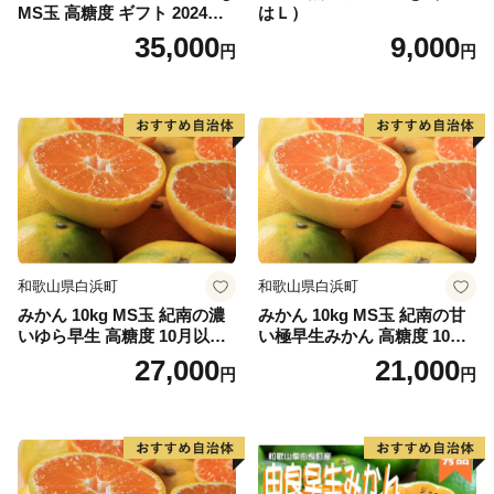
MS玉 高糖度 ギフト 2024年7
はＬ）
月以降発送分
35,000
9,000
円
円
和歌山県白浜町
和歌山県白浜町
みかん 10kg MS玉 紀南の濃
みかん 10kg MS玉 紀南の甘
いゆら早生 高糖度 10月以降
い極早生みかん 高糖度 10月
発送 マルチ被覆栽培
以降発送 マルチ被覆栽培
27,000
21,000
円
円