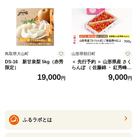
仁木町 仁木 [松山商店]
土佐文旦 家庭用 産地直送 国
産 農家直送 期間限定 特産品
サイズミックス くらもとフ
ァーム 愛南町 愛媛県
鳥取県大山町
山形県朝日町
DS-16 新甘泉梨 5kg（赤秀
＜ 先行予約 ＞ 山形県産 さく
限定）
らんぼ （ 佐藤錦 ・ 紅秀峰
） ご家庭用 M以上 700g 【20
19,000
9,000
円
円
26年6月下旬から7月上旬発
送】 山形県 果物 フルーツ 初
夏 夏 送料無料
ふるラボとは