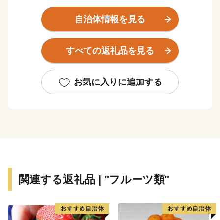
太平洋に面する海岸部、肥沃な平野部、四国山地の麓の
山地部からなり、市内を物部川、香宗川などが流れ、美
自治体情報を見る
しい水と緑に包まれた元気で豊かなまちです。
すべての返礼品を見る
香南市へのご寄附、誠にありがとうございます！
これからも元気なまち！香南市の応援をよろしくお願い
いたします♪
お気に入りに追加する
関連する返礼品 | "フルーツ類"