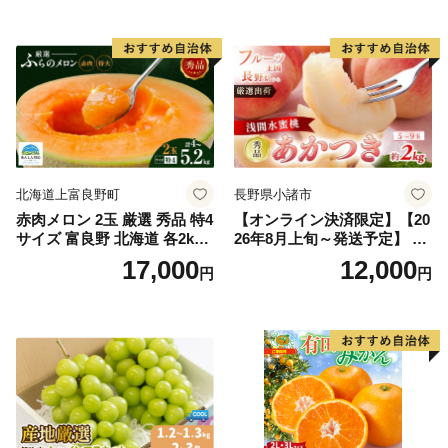
入り 岡山県産 国産 フルーツ
ルーツ 香川 香川県 東かがわ
果物 ギフト
市
北海道上富良野町
長野県小諸市
赤肉メロン 2玉 厳選 秀品 特4
【オンライン決済限定】【20
サイズ 富良野 北海道 各2kg
26年8月上旬～発送予定】 先
～2.6kg 2玉 セット ファーム
行予約 「浅間水蜜桃プレミ
17,000
12,000
円
円
富良野 メロン めろん 果物 く
アム」 もも あかつき 秀品 約
だもの フルーツ デザート 旬
2kg 5～9玉 贈答品 ふるさと
の果物 旬のフルーツ
納税 果物 桃 フルーツ モモ
果肉 長野県産 小諸市