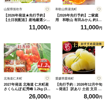
山梨県笛吹市
和歌山県湯浅町
【2026年発送★先行予約】
【2026年先行予約】ご家庭
【土日祝配送】産地厳選シャ
用 和歌山 有田みかん 約10k
インマスカット1.2kg～1.3kg
g (2L、3Lサイズ)【湯浅町】
11,000
11,000
円
円
（2房～3房）※沖縄・離島配
_ZJ6079
送不可※ 106-003-sku02-26y
｜シャインマスカット 発送
笛吹市 山梨県 フルーツ 果物
ぶどう 葡萄 大粒 シャインマ
スカット おすすめ シャイン
マスカット 贈答 ギフト 産地
笛吹市 シャインマスカット
笛吹 葡萄 国産 ぶどう 人気
国産 1.2kg 先行｜
北海道仁木町
愛媛県愛南町
2027年発送 北海道 仁木町産
【先行予約：2026年12月中旬
さくらんぼ 紅秀峰 1.2kg (300
～発送】 訳あり 土佐 文旦 8k
g×4パック) Lサイズ以上 旬
g (Mサイズ以上サイズミック
26,000
8,000
円
円
桜桃 産地直送 サクランボ チ
ス) 8000円 わけあり ぶんた
ェリー フルーツ 果物 果物類
ん みかん mikan 蜜柑 ミカン