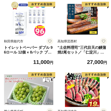
秋田県能代市
高知県芸西村
トイレットペーパー ダブル 9
“土佐料理司”三代目天の鰻蒲
6ロール 12個 × 8パック ブラ
焼2尾セット／「仁淀川」水
ンカ 再生紙 100％ 芯あり 日
系の地下水使用 完全無投薬養
11,000
27,000
用品 消耗品 無香料 生活用品
殖 国産・高知県産〈高知市共
円
円
備蓄 秋田県 能代市 送料無料
通返礼品〉うなぎ 真空パック
《能代製紙》
（ウナギう・たれセット）