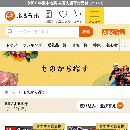
令和８年熊本地震 災害支援寄付受付について
上限額
お気に入り
カート
メニュー
検索
トップ
ランキング
返礼品一覧
まち一覧
特集
初心者ガイド
ホーム
ものから探す
897,063
件
絞り込み・並び替え
（1～30件目）