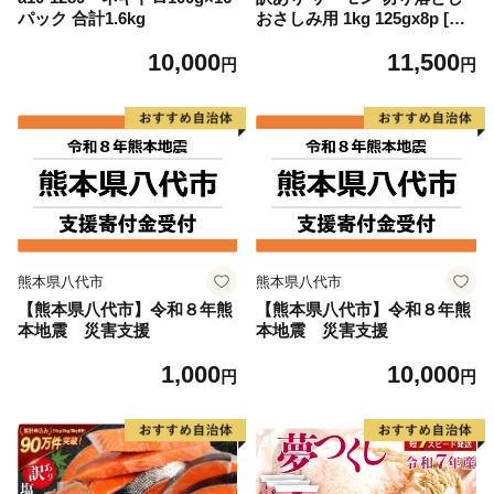
パック 合計1.6kg
おさしみ用 1kg 125gx8p [足
利本店 宮城県 気仙沼市 2056
10,000
11,500
4313] 魚 魚介類 鮭 お刺し身
円
円
刺し身 刺身 生 生食 個包装
チリ銀鮭 銀鮭 海鮮 海鮮丼 魚
介
熊本県八代市
熊本県八代市
【熊本県八代市】令和８年熊
【熊本県八代市】令和８年熊
本地震 災害支援
本地震 災害支援
1,000
10,000
円
円