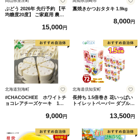
岡山県里庄町
高知県須崎市
ぶどう 2026年 先行予約 【平
藁焼きかつおタタキ 1.9kg
均糖度20度】 ご家庭用 農家
8,000
こだわりの シャイン マスカ
円
15,000
ット 2～3房 合計約1.2kg ブ
円
ドウ 葡萄 岡山県産 国産 フル
ーツ 果物 【 Nini farm 農家
直送 】
北海道別海町
北海道倶知安町
#CHACOCHEE ホワイトチ
長持ち 1.5倍巻き 花いっぱい
ョコレアチーズケーキ 1ホ
トイレットペーパー ダブル 4
ール(直径15cm)（北海道,別
5ｍ 計72ロール 全18種 花柄
9,000
13,500
海町,チーズ,ちーず,チーズケ
プリント ハーブ 香り付き 日
円
円
ーキ,ふるさと納税）
本製 まとめ買い 防災 常備品
ペーパー エコ 日用雑貨 消耗
品 備蓄 送料無料 北海道 倶知
安町 日用品