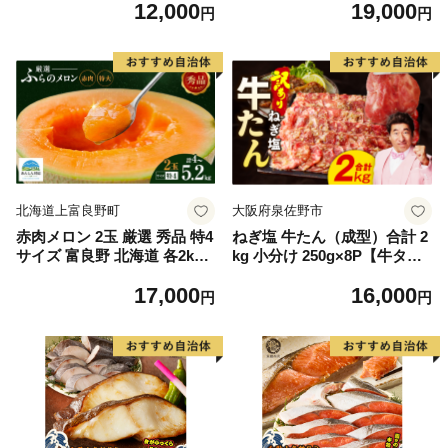
12,000
19,000
毛和牛 ブランド牛 九州 ハン
もの 果実 旬の果物 旬のフル
円
円
バーグ 牛肉 豚肉 国産 お弁当
ーツ 香川 香川県 東かがわ市
おかず 惣菜 おすすめ 人気】
(H083106)
北海道上富良野町
大阪府泉佐野市
赤肉メロン 2玉 厳選 秀品 特4
ねぎ塩 牛たん（成型）合計 2
サイズ 富良野 北海道 各2kg
kg 小分け 250g×8P【牛タン
～2.6kg 2玉 セット ファーム
牛肉 焼肉用 薄切り 訳あり サ
17,000
16,000
富良野 メロン めろん 果物 く
イズ不揃い】
円
円
だもの フルーツ デザート 旬
の果物 旬のフルーツ