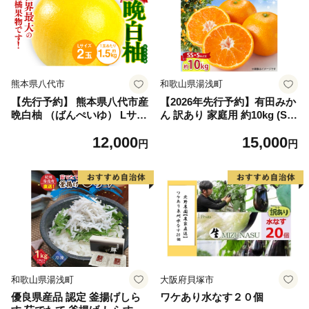
熊本県八代市
和歌山県湯浅町
【先行予約】 熊本県八代市産
【2026年先行予約】有田みか
晩白柚 （ばんぺいゆ） Lサイ
ん 訳あり 家庭用 約10kg (S
ズ 2玉 柑橘 みかん 果物 くだ
S、Sサイズ) みかん 温州みか
12,000
15,000
もの フルーツ おやつ 特産 熊
ん フルーツ 柑橘 果物 果実
円
円
本県 八代市 【2026年12月上
ジューシー 人気 国産 食べ物
旬より順次発送】
和歌山県 湯浅町 送料無料_ZJ
6098
和歌山県湯浅町
大阪府貝塚市
優良県産品 認定 釜揚げしら
ワケあり水なす２０個