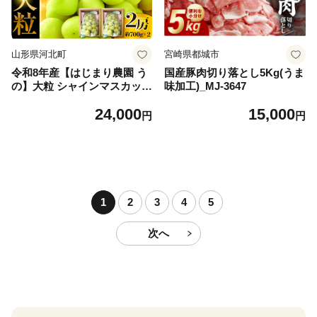
山形県河北町
宮崎県都城市
令和8年産【はじまり農園 う
国産豚肉切り落とし5Kg(うま
の】大粒 シャインマスカット
味加工)_MJ-3647
２房（約700g×2房） 山形県
24,000
15,000
河北町産 【河北町観光物産協
円
円
会】 ka002-004-r8
1
2
3
4
5
次へ