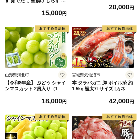
す 茹でたて 釜揚げ しらす 無
20,000
着色 安心 安全 赤穂の塩 新鮮
円
15,000
国産 海の幸 海鮮 魚介 紀州湯
円
浅湾直送 まるとも海産 お取
り寄せ 和歌山県 湯浅町 送料
無料_C6035n
山形県河北町
宮城県気仙沼市
【令和8年産】 ぶどう シャイ
本 タラバガニ 脚 ボイル済 約
ンマスカット 2房入り（1房6
1.5kg 極太7Lサイズ [カネダ
00g前後） 秀品 山形県河北町
イ 宮城県 気仙沼市 2056432
18,000
42,000
産【山形eLab】 ka074-023-r
6] カニ かに 蟹 たらばがに た
円
円
8
らば蟹 タラバ蟹 たらば タラ
バ ボイル