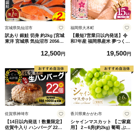
宮城県気仙沼市
福岡県大木町
訳あり 銀鮭 切身 約2kg [宮城
【最短7営業日以内発送】令
東洋 宮城県 気仙沼市 205649
和7年産 福岡県産米 夢つくし
91] 鮭 魚介類 海鮮 訳アリ 規
15kg 精米 ※北海道・沖縄・
12,500
19,500
格外 不揃い さけ サケ 鮭切身
離島は配送不可
円
円
シャケ 切り身 冷凍 家庭用 お
かず 弁当 支援 サーモン 銀鮭
切り身 魚 わけあり
佐賀県神埼市
香川県東かがわ市
【14日以内発送！数量限定】
シャインマスカット 【ご家庭
佐賀牛入り ハンバーグ 22個
用】 2～6房(約2kg) 葡萄 ぶど
2.6kg(120g×22個)【佐賀牛 黒
う ブドウ フルーツ 果物 くだ