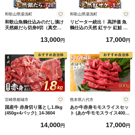
和歌山県湯浅町
和歌山県湯浅町
和歌山魚鶴仕込みのだし漬け
リピーター続出！ 高評価 魚
天然銀だら切身8切（真空パ
鶴仕込の天然 紅サケ 紅鮭 鮭
ック入） 約720g 小分け 独自
サーモン 切身 切り身 約1kg
13,000
17,000
製法 良質な脂 ふっくら 柔ら
レビュー高評価 小分け 真空
円
円
かい 身質 甘み 旨味 白身魚の
パック 梅酒 真昆布 使用 だし
トロ 梅酒 北海道南産 真こん
まろやか 天然 鮭 魚 海の幸
ぶ だし漬け 煮付け ムニエル
海鮮 魚介 食品 食べ物 おかず
味噌漬け 鍋物 冷凍 湯浅町 送
お弁当 水産加工品 冷凍 グル
料無料_G7334
メ お取り寄せ 和歌山県 湯浅
町 送料無料_G7317
宮崎県都城市
熊本県八代市
国産牛 赤身切り落とし1.8kg
あか牛赤身モモスライスセッ
(450g×4パック)_14-3604
ト (あか牛モモスライス400
g、あか牛のたれ200ml付き)
14,000
17,000
円
円