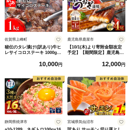
佐賀県上峰町
鹿児島県鹿屋市
秘伝のタレ漬け!(訳あり)牛ヒ
【10/1(木)より寄附金額改定
レサイコロステーキ 1000g
予定】【期間限定】鹿児島県
【B-1098-AS】
大隅産うなぎ蒲焼4尾（400
10,000
12,000
g） KN007-023
円
円
静岡県焼津市
宮城県気仙沼市
a10-1289 ネギトロ100g×16
訳あり サーモン 切り落とし