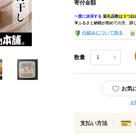
寄付金額
一度に決済する
返礼品数は３つ以
🔰ふるさと納税が初めての方、詳
仕組みについて知る
数量
お気
お
支払い方法