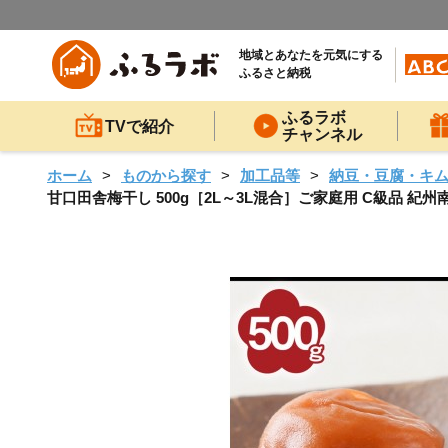
地域とあなたを元気にする
ふるさと納税
ふるラボ
TVで紹介
チャンネル
ホーム
ものから探す
加工品等
納豆・豆腐・キ
甘口田舎梅干し 500g［2L～3L混合］ご家庭用 C級品 紀