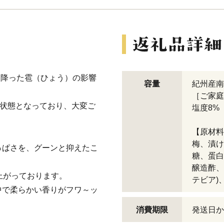
に降った雹（ひょう）の影響
容量
紀州産南
［ご家庭用
い状態となっており、大変ご
塩度8%
【原材料
梅、漬け
っぱさを、グーンと抑えたこ
糖、蛋白
醸造酢、
上がっております。
テビア)
中で柔らかい香りがフワ～ッ
消費期限
発送日か