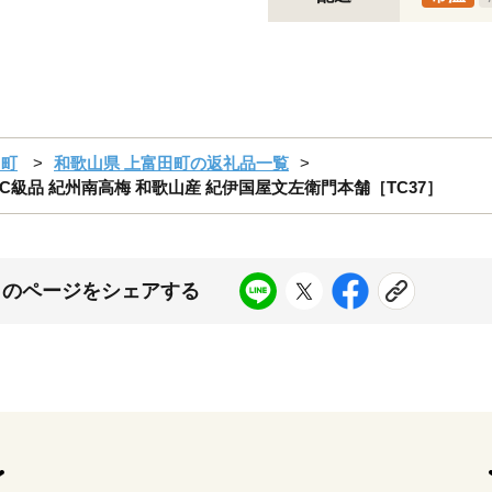
田町
和歌山県 上富田町の返礼品一覧
 C級品 紀州南高梅 和歌山産 紀伊国屋文左衛門本舗［TC37］
このページをシェアする