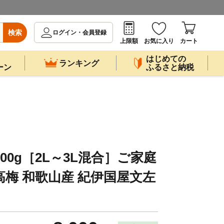
検索
ログイン・会員登録
上限額
お気に入り
カート
はじめての
ランキング
ーン
ふるさと納税
00g［2L～3L混合］ご家庭
高梅 和歌山産 紀伊国屋文左
］