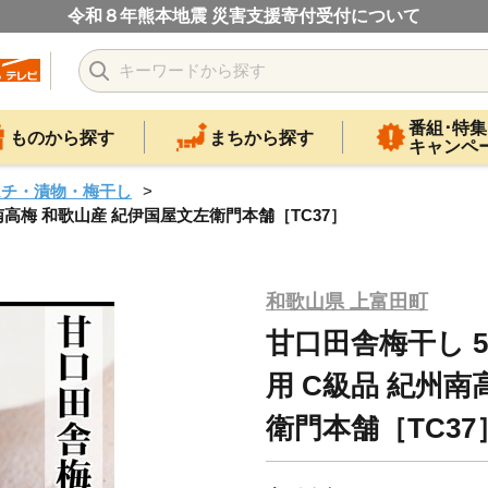
令和８年熊本地震 災害支援寄付受付について
番組･特集
ものから探す
まちから探す
キャンペ
ムチ・漬物・梅干し
州南高梅 和歌山産 紀伊国屋文左衛門本舗［TC37］
和歌山県 上富田町
甘口田舎梅干し 5
用 C級品 紀州南
衛門本舗［TC37