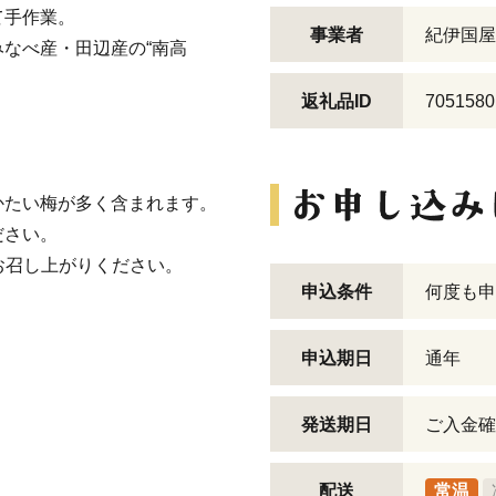
て手作業。
事業者
紀伊国屋
なべ産・田辺産の“南高
返礼品ID
7051580
かたい梅が多く含まれます。
ださい。
お召し上がりください。
申込条件
何度も申
申込期日
通年
発送期日
ご入金確
配送
常温