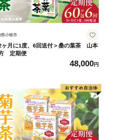
知県小牧市
2ヶ月に1度、6回送付＞桑の葉茶 山本
方 定期便
48,000
円