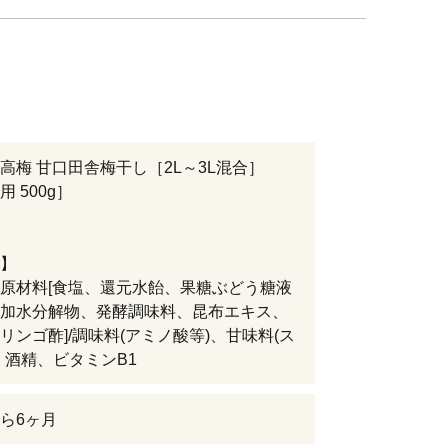
高梅 甘口田舎梅干し［2L～3L混合］
 500g］
】
原材料[食塩、還元水飴、果糖ぶどう糖液
加水分解物、発酵調味料、昆布エキス、
リンゴ酢]/調味料(アミノ酸等)、甘味料(ス
、酒精、ビタミンB1
ら6ヶ月