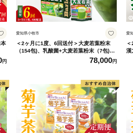
愛知県小牧市
愛
山本
＜2ヶ月に1度、6回送付＞大麦若葉粉末
＜
（154包)、乳酸菌+大麦若葉粉末（7包)
漢
山本漢方 定期便
0
78,000
円
円