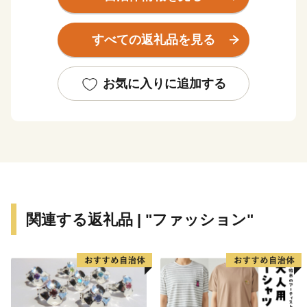
「ものづくりのまち」です。
近年では長年のメガネ製造で培った金属加工技術を生か
すべての返礼品を見る
し、医療やスマートグラス等の分野にも進出していま
す。王山古墳をはじめ、古墳の多い古代ロマンのまちで
あり、近松門左衛門が幼少期を過ごした地域には当時を
お気に入りに追加する
しのぶ街並みが残っています。また、豊かな自然にも恵
まれ、日本歴史公園百選に認定されている西山公園は日
本海側随一のつつじの名所として親しまれ、公園内の西
山動物園では、人気者のレッサーパンダが出迎えてくれ
ます。屋内展示施設「レッサーパンダのいえ」は、人の
すぐ頭上を元気よく動き回る愛らしい姿が来園者をとり
こに。また、伝統野菜吉川ナスのほか、市内に点在する
関連する返礼品 | "ファッション"
さばえスイーツなど、数え切れない魅力があふれていま
す。