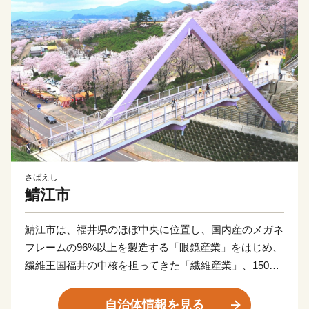
さばえし
鯖江市
鯖江市は、福井県のほぼ中央に位置し、国内産のメガネ
フレームの96%以上を製造する「眼鏡産業」をはじめ、
繊維王国福井の中核を担ってきた「繊維産業」、1500
年余の歴史を有し国内の業務用漆器の8割を占める「漆
器産業」、そして、近年はIT産業など、産業が集積した
自治体情報を見る