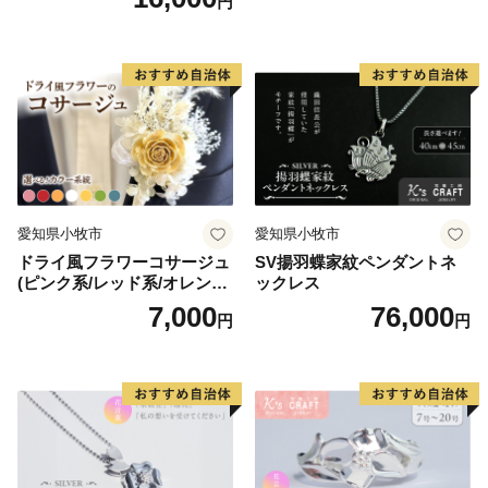
円
愛知県小牧市
愛知県小牧市
ドライ風フラワーコサージュ
SV揚羽蝶家紋ペンダントネ
(ピンク系/レッド系/オレンジ
ックレス
系/ホワイト系/イエロー系/グ
7,000
76,000
円
円
リーン系/ブルー系）