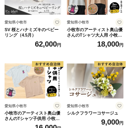
〈プライバシーポリシー（個人情報保護方針）につい
て〉
お客様からいただいた個人情報は、鯖江市が責任をもっ
愛知県小牧市
愛知県小牧市
て管理し、関係法令で定められた場合を除き、第三者に
SV 桜とハナミズキのベビー
小牧市のアーティスト奥山優
譲渡したり、提供したりすることはございません。な
リング（4.5月）
さんのTシャツ大人用 小牧市
お、お客様からいただいた個人情報は、商品の発送、事
制70周年記念
62,000
18,000
円
円
務連絡、いただいたふるさと納税の使い道に関する報
告、鯖江市が主催・出展するふるさと納税関連イベント
情報の提供及び鯖江市のふるさと納税に関する情報提供
のために使用させていただき、その手段として、電子メ
ールの配信やパンフレット等の資料の郵送をさせていた
だくことがあります。
御不明な点や、電子メールの配信又は資料の郵送停止等
のご希望がございましたら、ふるさと納税担当
愛知県小牧市
愛知県小牧市
(furusato-sabae@soe.or.jp)までご連絡ください。
小牧市のアーティスト奥山優
シルクフラワーコサージュ
さんのTシャツ子供用 小牧市
9,000
円
制70周年記念
16,000