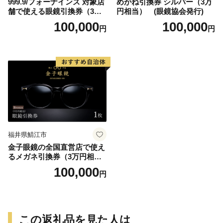
999.9/フォーナインズ 対象店
めがね引換券 シルバー（3万
舗で使える眼鏡引換券（3万
円相当） (眼鏡協会発行)
円相当）Bronze np m
100,000
100,000
円
円
福井県鯖江市
金子眼鏡の全国直営店で使え
るメガネ引換券（3万円相
当） Bronze
100,000
円
この返礼品を見た人は