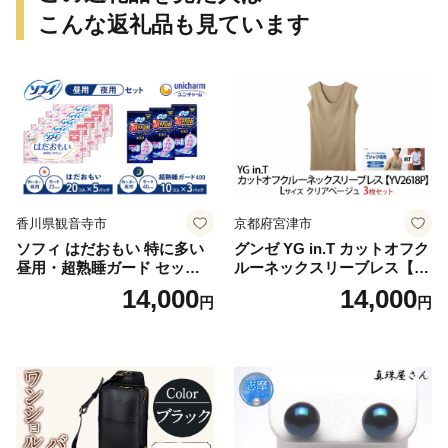
こんな返礼品も見ています
香川県観音寺市
京都府宮津市
ソフィ はだおもい 特に多い
グンゼ YG in.T カットオフク
昼用・超熟睡ガード セット
ルーネックスリーブレス【Y
羽付き ナプキン 生理用品 サ
V2618P】Lサイズ クリアベ
14,000
14,000
円
円
ニタリー ユニ・チャーム
ージュ3枚セット [№5716-04
32]