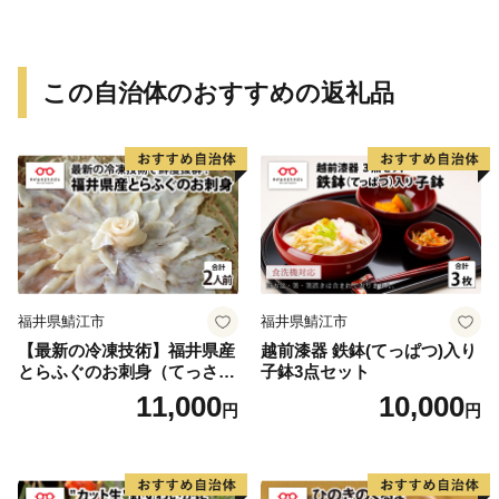
この自治体のおすすめの返礼品
福井県鯖江市
福井県鯖江市
【最新の冷凍技術】福井県産
越前漆器 鉄鉢(てっぱつ)入り
とらふぐのお刺身（てっさ）
子鉢3点セット
2人前 約60g
11,000
10,000
円
円