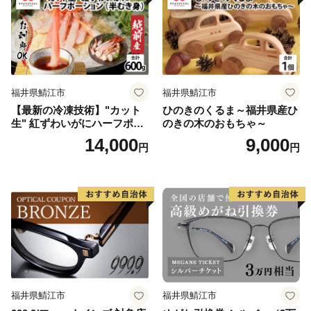
福井県鯖江市
福井県鯖江市
【最新の冷凍技術】"カット
ひのきのくるま～福井県産ひ
生" 紅ずわいがにハーフポー
のきの木のおもちゃ～
ション（半むき身）脚棒・
14,000
9,000
円
円
爪・爪下・肩 600g
福井県鯖江市
福井県鯖江市