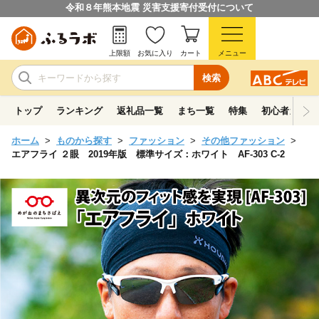
令和８年熊本地震 災害支援寄付受付について
上限額
お気に入り
カート
メニュー
検索
トップ
ランキング
返礼品一覧
まち一覧
特集
初心者ガイド
ホーム
ものから探す
ファッション
その他ファッション
エアフライ ２眼 2019年版 標準サイズ：ホワイト AF-303 C-2