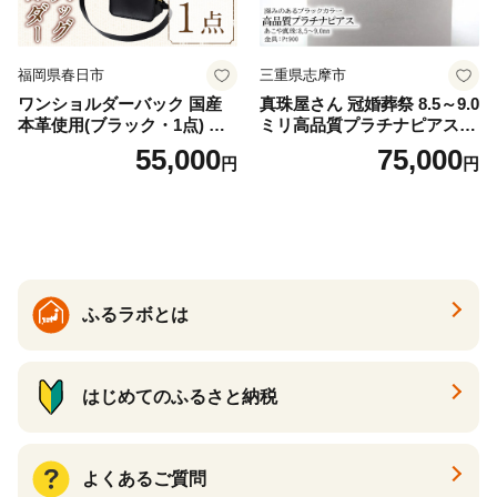
福岡県春日市
三重県志摩市
ワンショルダーバック 国産
真珠屋さん 冠婚葬祭 8.5～9.0
本革使用(ブラック・1点) 鞄
ミリ高品質プラチナピアス P
バック バッグ カバン レザー
t900 志摩産アコヤ真珠 ブラ
55,000
75,000
円
円
国産 日本製 牛革 黒 革 革製
ックパール 黒真珠
品 手作り 男性 女性 レディー
ス メンズ【ksg1307-bk】【Z
enis】
ふるラボとは
はじめてのふるさと納税
よくあるご質問