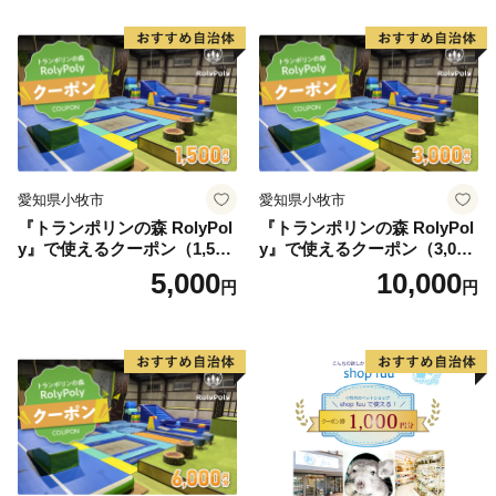
※土日祝日､年末年始（12/27~1/4）除く
E-mail：asahi@furusato-supports.com
……………………………………………………■□■
愛知県小牧市
愛知県小牧市
『トランポリンの森 RolyPol
『トランポリンの森 RolyPol
y』で使えるクーポン（1,500
y』で使えるクーポン（3,000
円）
円）
5,000
10,000
円
円