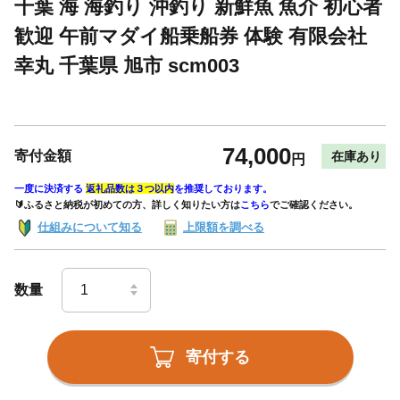
千葉 海 海釣り 沖釣り 新鮮魚 魚介 初心者
歓迎 午前マダイ船乗船券 体験 有限会社
幸丸 千葉県 旭市 scm003
74,000
寄付金額
在庫あり
円
一度に決済する
返礼品数は３つ以内
を推奨しております。
🔰ふるさと納税が初めての方、詳しく知りたい方は
こちら
でご確認ください。
仕組みについて知る
上限額を調べる
数量
寄付する