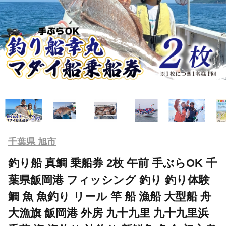
千葉県 旭市
釣り船 真鯛 乗船券 2枚 午前 手ぶらOK 千
葉県飯岡港 フィッシング 釣り 釣り体験
鯛 魚 魚釣り リール 竿 船 漁船 大型船 舟
大漁旗 飯岡港 外房 九十九里 九十九里浜