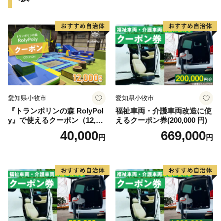
●旭市ふるさと応援寄附について
旭市外にお住まいの個人の方で寄附をしていただいた方
には、旭市のＰＲも兼ねて特産品などお礼の品をお送り
します。
【ご注意】
愛知県小牧市
愛知県小牧市
※特典商品の送付は、旭市外にお住まいの個人の方に限
『トランポリンの森 RolyPol
福祉車両・介護車両改造に使
らせていただきます。
y』で使えるクーポン（12,00
えるクーポン券(200,000 円)
※寄附につきましては、年度内の回数制限は現在設けて
0円）
40,000
669,000
円
円
おりません。
※お礼の品のお届けには1～2ヶ月程度かかることがあり
ます。
※特典商品の写真はイメージです。
※ご寄附から2ヶ月以上先となるお礼品の配送日時指定
は、承ることができません。