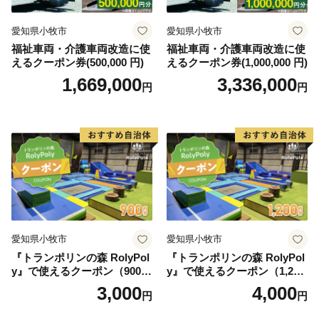
■□■……………………………………………………
愛知県小牧市
愛知県小牧市
返礼品・証明書等のお問い合わせはこちらへ
福祉車両・介護車両改造に使
福祉車両・介護車両改造に使
えるクーポン券(500,000 円)
えるクーポン券(1,000,000 円)
1,669,000
3,336,000
■返礼品について■
円
円
旭市 ふるさと納税担当（株式会社パンクチュアル）
〒289‐2516
千葉県旭市ロ633-7 実松ビル 1F
TEL：050-1707-9345（平日9:00~17:00）
※土日祝日､年末年始（12/27~1/4）除く
E-mail：asahi@furusato-supports.com
■証明書等について［発送代行・返還先］■
愛知県小牧市
愛知県小牧市
旭市 ふるさと納税担当（株式会社パンクチュアル）
『トランポリンの森 RolyPol
『トランポリンの森 RolyPol
〒785-0036
y』で使えるクーポン（900
y』で使えるクーポン（1,200
円）
円）
高知県須崎市緑町9-27 保岡ビル4階
3,000
4,000
円
円
TEL：050-1707-9345（平日9:00~17:00）