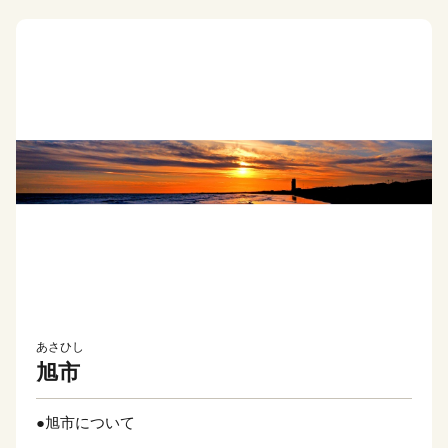
あさひし
旭市
●旭市について