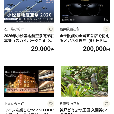
石川県小松市
福井県鯖江市
2026年小松基地航空祭電子駐
金子眼鏡の全国直営店で使え
車券（スカイパークこまつ
るメガネ引換券（6万円相
翼） 駐車場 シャトルバスの
当） Platinum
29,000
200,000
円
円
りばすぐ 石川県 小松市
北海道余市町
兵庫県神戸市
ワインを楽しむYoichi LOOP
神戸どうぶつ王国 入園券(２