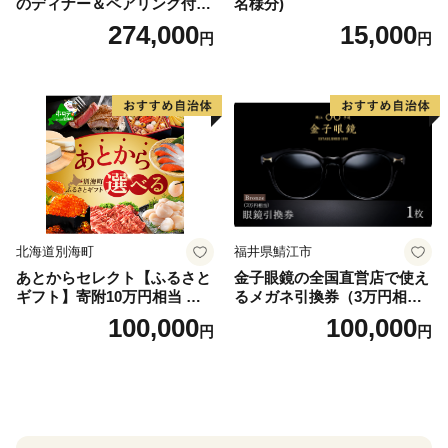
のディナー＆ペアリング付宿
名様分)
泊プラン＜デラックスツイン
274,000
15,000
円
円
＞
北海道別海町
福井県鯖江市
あとからセレクト【ふるさと
金子眼鏡の全国直営店で使え
ギフト】寄附10万円相当 あ
るメガネ引換券（3万円相
とから選べる！ ギフト いく
当） Bronze
100,000
100,000
円
円
ら ほたて 海鮮 牛肉 別海町
ケーキ アイス （ 後から 選べ
る カタログ カタログポイン
ト カタログギフト あとから
カタログ あとからカタログ
ポイント あとからカタログ