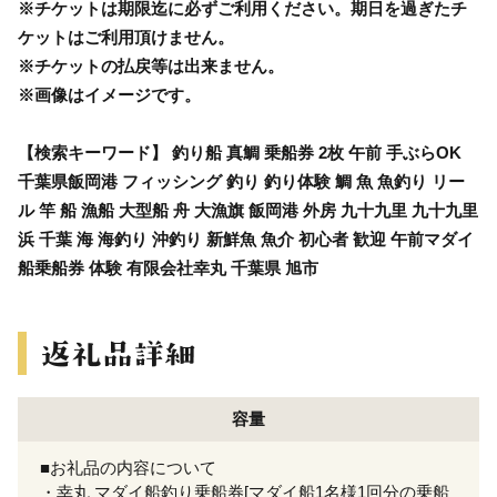
※チケットは期限迄に必ずご利用ください。期日を過ぎたチ
ケットはご利用頂けません。
※チケットの払戻等は出来ません。
※画像はイメージです。
【検索キーワード】 釣り船 真鯛 乗船券 2枚 午前 手ぶらOK
千葉県飯岡港 フィッシング 釣り 釣り体験 鯛 魚 魚釣り リー
ル 竿 船 漁船 大型船 舟 大漁旗 飯岡港 外房 九十九里 九十九里
浜 千葉 海 海釣り 沖釣り 新鮮魚 魚介 初心者 歓迎 午前マダイ
船乗船券 体験 有限会社幸丸 千葉県 旭市
容量
■お礼品の内容について
・幸丸 マダイ船釣り乗船券[マダイ船1名様1回分の乗船