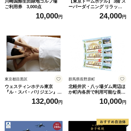
川崎国際生田緑地ゴルフ場
【東京ドームホテル】 3階 ス
ご利用券 3,000点
ーパーダイニング リラッサ
ランチブッフェ お食事券 大
10,000
24,000
円
円
人1名様分 関東 東京 ご利用
券 ランチ 昼食 食事券 レスト
ラン ブッフェ 東京都 お食事
券
東京都目黒区
群馬県長野原町
ウェスティンホテル東京
北軽井沢・八ッ場ダム周辺ほ
『ル・スパ・パリジエン』選
か町内各所で利用可能な長野
べるボディセラピー90分/1名
原町ふるさと感謝券（3,000
132,000
10,000
円
円
円分）【トラベル 観光 旅行
お土産 群馬県 長野原町 北軽
井沢】