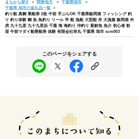
まちから探す
関東地方
千葉県旭市
千葉県 旭市の返礼品一覧
釣り船 真鯛 乗船券 2枚 午前 手ぶらOK 千葉県飯岡港 フィッシング 釣
り 釣り体験 鯛 魚 魚釣り リール 竿 船 漁船 大型船 舟 大漁旗 飯岡港 外
房 九十九里 九十九里浜 千葉 海 海釣り 沖釣り 新鮮魚 魚介 初心者 歓
迎 午前マダイ船乗船券 体験 有限会社幸丸 千葉県 旭市 scm003
このページをシェアする