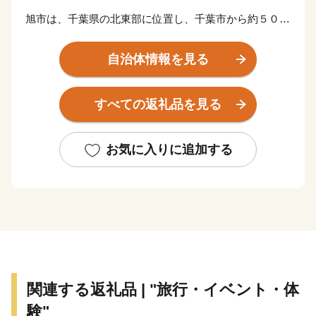
旭市は、千葉県の北東部に位置し、千葉市から約５０
Km、都心から約８０Kmほどの場所にあります。
南部は美しい弓状の九十九里浜に面し、北部には干潟八
自治体情報を見る
万石といわれる広大な穀倉地帯となだらかな丘陵地帯の
北総台地が広がっています。
すべての返礼品を見る
年間平均気温１５℃と温暖な気候は、農業はもちろん畜
産にも適しており、農産物、畜産物ともに全国でも指折
りの生産高を誇ります。
お気に入りに追加する
また、県内でもトップクラスの漁獲量を誇る飯岡漁港を
有する旭市では、年間を通じて“海の味”が楽しめます。
そのほか、海や自然を活かした体験イベントも豊富にあ
ります。
ぜひ、旭市をご堪能ください！
関連する返礼品 | "旅行・イベント・体
験"