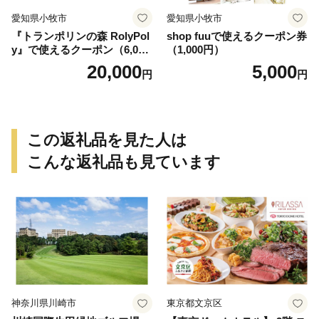
愛知県小牧市
愛知県小牧市
『トランポリンの森 RolyPol
shop fuuで使えるクーポン券
y』で使えるクーポン（6,000
（1,000円）
円）
20,000
5,000
円
円
この返礼品を見た人は
こんな返礼品も見ています
神奈川県川崎市
東京都文京区