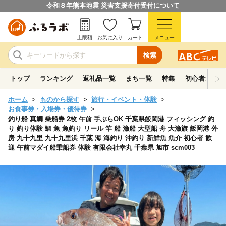
令和８年熊本地震 災害支援寄付受付について
上限額
お気に入り
カート
メニュー
検索
トップ
ランキング
返礼品一覧
まち一覧
特集
初心者ガイド
ホーム
ものから探す
旅行・イベント・体験
お食事券・入場券・優待券
釣り船 真鯛 乗船券 2枚 午前 手ぶらOK 千葉県飯岡港 フィッシング 釣
り 釣り体験 鯛 魚 魚釣り リール 竿 船 漁船 大型船 舟 大漁旗 飯岡港 外
房 九十九里 九十九里浜 千葉 海 海釣り 沖釣り 新鮮魚 魚介 初心者 歓
迎 午前マダイ船乗船券 体験 有限会社幸丸 千葉県 旭市 scm003