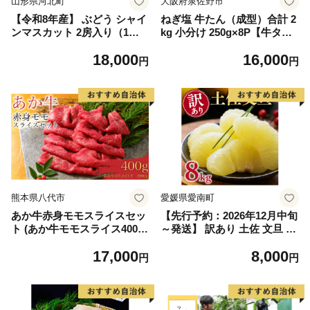
山形県河北町
大阪府泉佐野市
【令和8年産】 ぶどう シャイ
ねぎ塩 牛たん（成型）合計 2
ンマスカット 2房入り（1房6
kg 小分け 250g×8P【牛タン
00g前後） 秀品 山形県河北町
牛肉 焼肉用 薄切り 訳あり サ
18,000
16,000
産【山形eLab】 ka074-023-r
イズ不揃い】
円
円
8
熊本県八代市
愛媛県愛南町
あか牛赤身モモスライスセッ
【先行予約：2026年12月中旬
ト (あか牛モモスライス400
～発送】 訳あり 土佐 文旦 8k
g、あか牛のたれ200ml付き)
g (Mサイズ以上サイズミック
17,000
8,000
ス) 8000円 わけあり ぶんたん
円
円
みかん mikan 蜜柑 ミカン 土
佐文旦 家庭用 産地直送 国産
農家直送 期間限定 特産品 サ
イズミックス くらもとファー