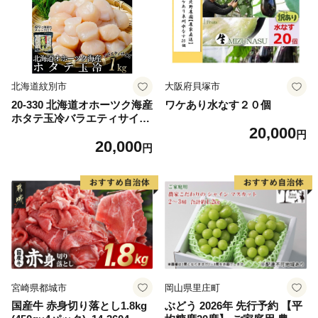
ム 愛南町 愛媛県
北海道紋別市
大阪府貝塚市
20-330 北海道オホーツク海産
ワケあり水なす２０個
ホタテ玉冷バラエティサイズ
20,000
(1kg)｜ 訳あり サイズ不揃い
円
20,000
円
宮崎県都城市
岡山県里庄町
国産牛 赤身切り落とし1.8kg
ぶどう 2026年 先行予約 【平