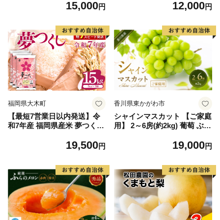
15,000
12,000
毛和牛 ブランド牛 九州 ハン
円
円
バーグ 牛肉 豚肉 国産 お弁当
おかず 惣菜 おすすめ 人気】
(H083106)
福岡県大木町
香川県東かがわ市
【最短7営業日以内発送】令
シャインマスカット 【ご家庭
和7年産 福岡県産米 夢つくし
用】 2～6房(約2kg) 葡萄 ぶど
15kg 精米 ※北海道・沖縄・
う ブドウ フルーツ 果物 くだ
19,500
19,000
離島は配送不可
もの 果実 旬の果物 旬のフル
円
円
ーツ 香川 香川県 東かがわ市