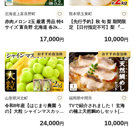
北海道上富良野町
熊本県玉東町
赤肉メロン 2玉 厳選 秀品 特4
【先行予約】秋 旬 梨 期間限
サイズ 富良野 北海道 各2kg
定 【日付指定不可】梨 『松
～2.6kg 2玉 セット ファーム
田農園』の くまもと 梨 たっ
17,000
10,000
富良野 メロン めろん 果物 く
ぷり 約2kg 5-7玉前後 《7月
円
円
だもの フルーツ デザート 旬
下旬-9月末頃出荷》 予約 受
の果物 旬のフルーツ
付中 熊本県玉名郡玉東町『松
田農園』なし 果物 スイーツ
フルーツ デザート スムージ
ー SDG`s
山形県河北町
福岡県中間市
令和8年産【はじまり農園 う
TVで紹介されました！ 玄海
の】大粒 シャインマスカット
の極上天然鯛めしセット[鯛
２房（約700g×2房） 山形県
の切身、だし汁、鯛茶漬け用
24,000
10,000
河北町産 【河北町観光物産協
だし]【010-0001】
円
円
会】 ka002-004-r8