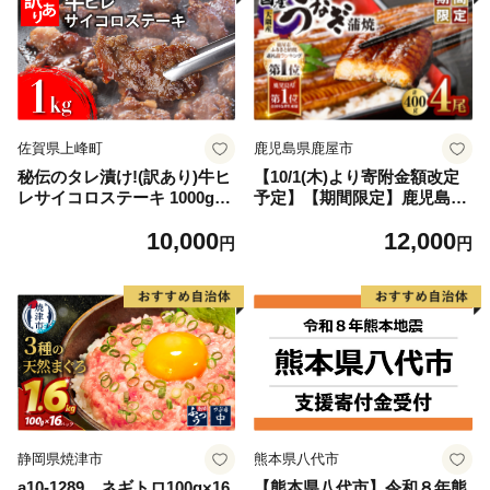
佐賀県上峰町
鹿児島県鹿屋市
秘伝のタレ漬け!(訳あり)牛ヒ
【10/1(木)より寄附金額改定
レサイコロステーキ 1000g
予定】【期間限定】鹿児島県
【B-1098-AS】
大隅産うなぎ蒲焼4尾（400
10,000
12,000
g） KN007-023
円
円
静岡県焼津市
熊本県八代市
a10-1289 ネギトロ100g×16
【熊本県八代市】令和８年熊