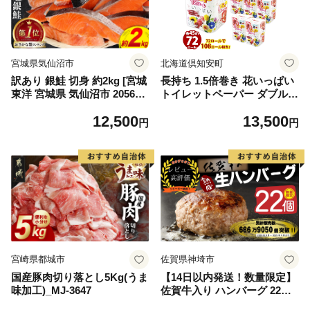
宮城県気仙沼市
北海道倶知安町
訳あり 銀鮭 切身 約2kg [宮城
長持ち 1.5倍巻き 花いっぱい
東洋 宮城県 気仙沼市 205649
トイレットペーパー ダブル 4
91] 鮭 魚介類 海鮮 訳アリ 規
5ｍ 計72ロール 全18種 花柄
12,500
13,500
格外 不揃い さけ サケ 鮭切身
プリント ハーブ 香り付き 日
円
円
シャケ 切り身 冷凍 家庭用 お
本製 まとめ買い 防災 常備品
かず 弁当 支援 サーモン 銀鮭
ペーパー エコ 日用雑貨 消耗
切り身 魚 わけあり
品 備蓄 送料無料 北海道 倶知
安町 日用品
宮崎県都城市
佐賀県神埼市
国産豚肉切り落とし5Kg(うま
【14日以内発送！数量限定】
味加工)_MJ-3647
佐賀牛入り ハンバーグ 22個
2.6kg(120g×22個)【佐賀牛 黒