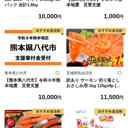
パック 合計1.6kg
本地震 災害支援
10,000
1,000
円
円
熊本県八代市
宮城県気仙沼市
【熊本県八代市】令和８年熊
訳あり サーモン 切り落とし
本地震 災害支援
おさしみ用 1kg 125gx8p [足
利本店 宮城県 気仙沼市 2056
10,000
11,500
4313] 魚 魚介類 鮭 お刺し身
円
円
刺し身 刺身 生 生食 個包装
チリ銀鮭 銀鮭 海鮮 海鮮丼 魚
介