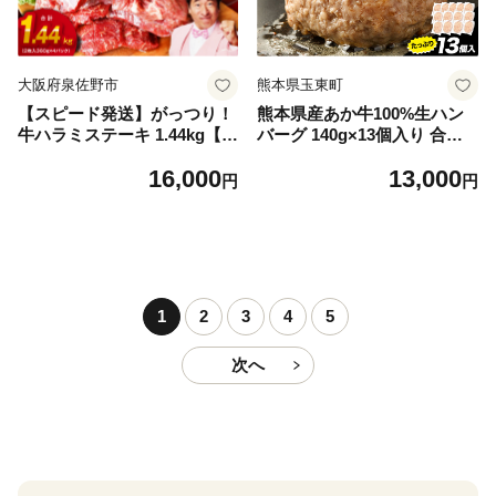
大阪府泉佐野市
熊本県玉東町
【スピード発送】がっつり！
熊本県産あか牛100%生ハン
牛ハラミステーキ 1.44kg【氷
バーグ 140g×13個入り 合計1
温熟成×特製ダレ 小分け 360
820g 1.82kg以上《30日以内
16,000
13,000
g×4パック 牛肉 すてーき 焼
に出荷予定(土日祝除く)》熊
円
円
くだけ 味付き 訳あり 不揃い
本県産あか牛 バイキングベー
焼肉 BBQ】
カリー 冷凍
1
2
3
4
5
次へ