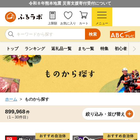
令和８年熊本地震 災害支援寄付受付について
上限額
お気に入り
カート
メニュー
検索
トップ
ランキング
返礼品一覧
まち一覧
特集
初心者ガイド
ホーム
ものから探す
899,968
件
絞り込み・並び替え
（1～30件目）