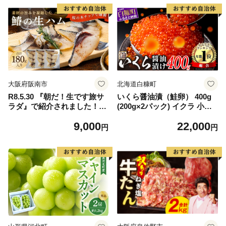
大阪府阪南市
北海道白糠町
R8.5.30 『朝だ！生です旅サ
いくら醤油漬（鮭卵） 400g
ラダ』で紹介されました！朝
(200g×2パック) イクラ 小分
日放送（ABCテレビ） 鰆の
け いくら醤油漬 鮭いくら い
9,000
22,000
生ハム ×3パック（1パックあ
くら醤油漬け 鮭 鮭卵 ikura
円
円
たり、約15g × 約4枚入）さ
醤油いくら 冷凍いくら いく
わら 燻製 熟成
ら北海道 醤油鮭いくら 人気
大好評品 北海道 白糠町