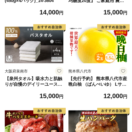
(450g×4パック)_14-3604
均糖度20度】 ご家庭用 農家
こだわりの シャイン マスカ
14,000
15,000
ット 2～3房 合計約1.2kg ブ
円
円
ドウ 葡萄 岡山県産 国産 フル
ーツ 果物 【 Nini farm 農家
直送 】
大阪府泉南市
熊本県八代市
【泉州タオル】吸水力と肌触
【先行予約】 熊本県八代市産
りが自慢のデイリーユースバ
晩白柚 （ばんぺいゆ） Lサイ
スタオル オフホワイト・ライ
ズ 2玉 柑橘 みかん 果物 くだ
15,000
12,000
トグレー 4枚【配送不可地
もの フルーツ おやつ 特産 熊
円
円
域：北海道・沖縄・離島】
本県 八代市 【2026年12月上
【039D-268】
旬より順次発送】