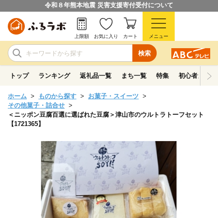
令和８年熊本地震 災害支援寄付受付について
上限額
お気に入り
カート
メニュー
検索
トップ
ランキング
返礼品一覧
まち一覧
特集
初心者ガイド
ホーム
ものから探す
お菓子・スイーツ
その他菓子・詰合せ
＜ニッポン豆腐百選に選ばれた豆腐＞津山市のウルトラトーフセット
【1721365】