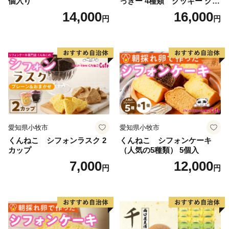
個入り
っきー 4種類 クッキー グル
テンフリー
14,000
16,000
円
円
愛知県小牧市
愛知県小牧市
くんねこ シフォンラスク 2
くんねこ シフォンケーキ
カップ
（人気の5種類） 5個入
7,000
12,000
円
円