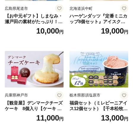
広島県尾道市
北海道浜中町
【お中元ギフト】しまなみ・
ハーゲンダッツ『定番ミニカ
瀬戸田の素材がたっぷり！ジ
ップ8個セット』アイスクリ
ェラート8個
ーム アイス スイーツ デザー
10,000
19,000
円
円
ト_H0016-104
兵庫県神戸市
栃木県那須塩原市
【観音屋】デンマークチーズ
福袋セット（ミレピーニアイ
ケーキ 8個入り【ケーキ チ
ス12個セット）【千本松牧
ーズケーキ 人気スイーツ お
場】 ns025-014-12 【デザー
11,000
13,000
円
円
すすめスイーツ 神戸スイー
ト 詰め合わせ ギフト】
ツ 新感覚チーズケーキ おす
すめケーキ 兵庫県 神戸市 D0