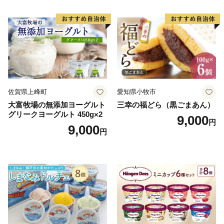
ご褒美 お取り寄せ くり お菓
子 菓子 F4N-2298
佐賀県上峰町
愛知県小牧市
大富牧場の無添加ヨーグルト
三幸の福どら（黒ごまあん）
グリークヨーグルト 450g×2
9,000
円
9,000
円