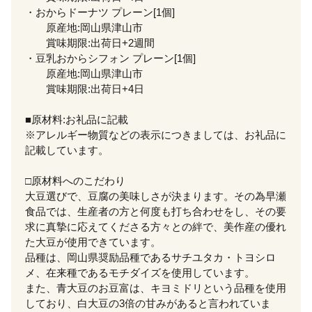
・おからドーナツ プレーン[1個]
原産地:岡山県津山市
賞味期限:出荷日+2週間
・豆乳おからシフォン プレーン[1個]
原産地:岡山県津山市
賞味期限:出荷日+4日
■原材料:お礼品に記載
※アレルギー物質などの表示につきましては、お礼品に
記載しています。
□原材料へのこだわり
大豆選びで、豆腐の美味しさが決まります。その為早瀬
食品では、生産者の方と何度も打ち合わせをし、その要
求に真摯に応えてくださる方々との絆で、美作産の優れ
た大豆が使用できています。
品種は、岡山県奨励品種であるサチユタカ・トヨシロ
メ、在来種であるモチダイズを使用しています。
また、青大豆のお豆富は、キヨミドリという品種を使用
しており、白大豆の3倍の甘みがあると言われていま