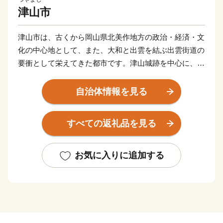
津山市
津山市は、古くから岡山県北美作地方の政治・経済・文
化の中心地として、また、大和と出雲を結ぶ出雲街道の
要衝として栄えてきた都市です。津山城跡を中心に、白
壁や格子窓が美しい町家など、新旧一体となった魅力的
な風景を醸し出しています。また、津山ホルモンうどん
自治体情報を見る
など受け継がれてきた牛肉食文化やディーゼル全盛期の
鼓動を感じる鉄道遺産、勇壮な滝と清流に恵まれた大自
すべての返礼品を見る
然など今注目を集めています。
お気に入りに追加する