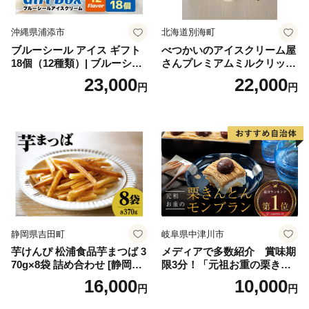
沖縄県浦添市
北海道別海町
ブルーシール アイス ギフト
べつかいのアイスクリーム屋
18個（12種類）| ブルーシー
さんプレミアムミルクリッチ
ルアイス ブルーシールアイ
12個（AP-01）（ 北海道アイ
23,000
22,000
円
円
スクリーム 着日指定可能 送
ス 北海道産アイス アイス ア
料無料 ジェラート 沖縄県 バ
イススイーツ アイスクリー
ースデー 贈り物 プレゼント
ム 北海道産アイスクリーム
誕生日 カップ 詰め合わせ バ
道産アイス 道産アイスクリ
ラエティ | バニラ チョコレー
ーム ギフト 詰合せ 詰め合わ
ト ストロベリー ピスタチオ
せ ふるさと納税 ）
バニラ＆クッキー ウベ 沖縄
紅イモ 塩ちんすこう 沖縄シ
ークヮーサー 沖縄黒糖 琉球
ロイヤルミルクティ 沖縄パ
イン
静岡県吉田町
岐阜県中津川市
芋けんぴ 松浦食品芋まつば 3
メディアで多数紹介 賞味期
70g×8袋 詰め合わせ [静岡伊
限3分！「元祖お重の栗きん
勢丹(松浦食品) 静岡県 吉田町
とんモンブラン」 【未来の
16,000
10,000
円
円
22424274] 芋ケンピ セット
ご褒美】スイーツ 栗 モンブ
小袋 個包装 小分け
ラン くりきんとん デザート