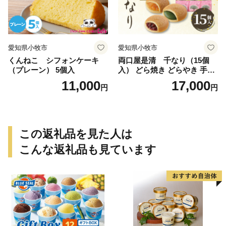
愛知県小牧市
愛知県小牧市
くんねこ シフォンケーキ
両口屋是清 千なり（15個
（プレーン） 5個入
入） どら焼き どらやき 手土
産 お土産 土産 丹波大納言小
11,000
17,000
円
円
豆 抹茶 林檎 りんご 慶事 お
祝い 法事 法要 詰め合わせ お
取り寄せ 瓢箪 豊臣秀吉 焼印
個包装 贈り物 老舗 お茶菓子
この返礼品を見た人は
こんな返礼品も見ています