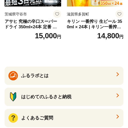
茨城県守谷市
滋賀県多賀町
アサヒ 究極の辛口スーパー
キリン 一番搾り 生ビール 35
ドライ 350ml×24本 定番 ビー
0ml × 24本 | キリン一番搾り
ル 缶ビール 酒 お酒 アルコー
キリンビール 一番搾り ビー
15,000
14,800
円
円
ル 辛口
ル 24缶 きりんいちばんしぼ
り キリン一番搾り びーる 1
ケース 24缶 24本 キリン一番
搾り KIRIN きりん 麒麟 キリ
ン一番搾り いちばんしぼり
キリン一番搾り 父の日 ちち
の日
ふるラボとは
はじめてのふるさと納税
よくあるご質問