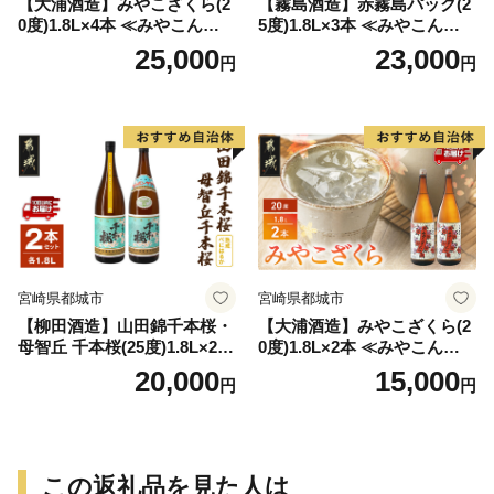
【大浦酒造】みやこざくら(2
【霧島酒造】赤霧島パック(2
0度)1.8L×4本 ≪みやこんじょ
5度)1.8L×3本 ≪みやこんじょ
特急便≫_AD-0771
特急便≫_23-07-K03P-1800-3
25,000
23,000
円
円
-Q
宮崎県都城市
宮崎県都城市
【柳田酒造】山田錦千本桜・
【大浦酒造】みやこざくら(2
母智丘 千本桜(25度)1.8L×2本
0度)1.8L×2本 ≪みやこんじょ
≪みやこんじょ特急便≫_AC
特急便≫_MJ-0771
20,000
15,000
円
円
-0751
この返礼品を見た人は