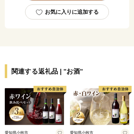
て国内外から多くの人々が訪れる国際観光地です。後世
に向け「富士山」が世界文化遺産であり続けるよう、
お気に入りに追加する
様々な政策に取り組んでいます。
都心から車で約９０分の場所に位置する富士河口湖町で
は、河口湖美術館や河口湖ステラシアターなどの文化・
観光施設のほか、富士山と湖が眺望できる温泉郷、旅
館、ホテルなどの宿泊施設も充実しています。 ハーブ
フェスティバルや紅葉まつりなど季節を感じることので
きるイベントのほかにも、富士山河口湖音楽祭や、４つ
関連する返礼品 | "お酒"
の湖で行われる花火大会、マラソンなど多彩なイベント
が開催され、１年を通じて楽しむことができます。
愛知県小牧市
愛知県小牧市