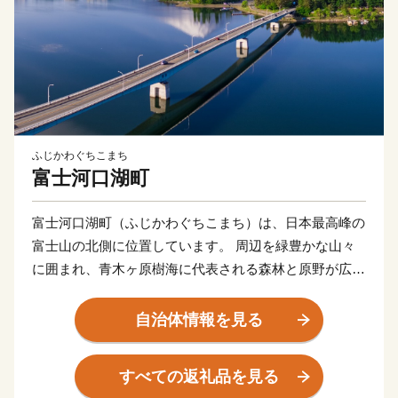
ふじかわぐちこまち
富士河口湖町
富士河口湖町（ふじかわぐちこまち）は、日本最高峰の
富士山の北側に位置しています。 周辺を緑豊かな山々
に囲まれ、青木ヶ原樹海に代表される森林と原野が広が
る自然環境の中で、富士五湖のうち、河口湖、西湖、精
進湖、本栖湖という全く特徴の異なった４つの湖を有す
自治体情報を見る
る日本屈指の景勝地として高い評価を得ています。南は
富士山の傾斜地、北は御坂山系に挟まれた高原のため夏
すべての返礼品を見る
季は過ごしやすく、四季折々、美しく豊かな自然を求め