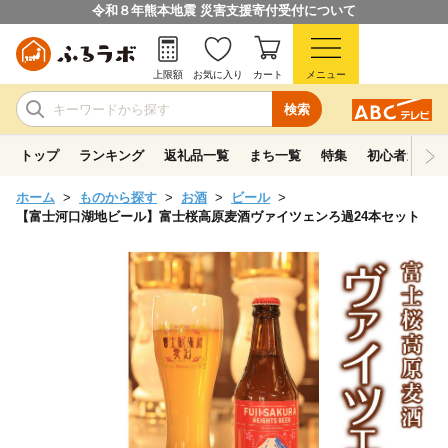
令和８年熊本地震 災害支援寄付受付について
上限額
お気に入り
カート
メニュー
検索
トップ
ランキング
返礼品一覧
まち一覧
特集
初心者ガイド
ホーム
ものから探す
お酒
ビール
【富士河口湖地ビール】富士桜高原麦酒ヴァイツェンろ過24本セット