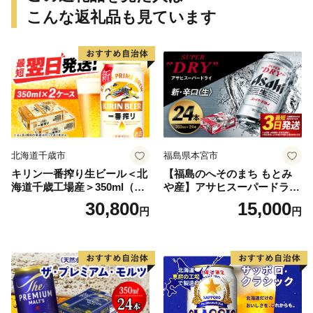
こんな返礼品も見ています
北海道千歳市
福島県本宮市
キリン一番搾り生ビール＜北
【福島のへそのまち もとみ
海道千歳工場産＞350ml（24
や産】アサヒスーパードライ
本） 2ケース
350ml×24本 合計8.4L 1ケー
30,800
15,000
円
円
ス アルコール度数5% 缶ビー
ル お酒 ビール アサヒ スーパ
ードライ super dry 24缶 辛
口 送料無料 カメイ 本宮市
【07214-0206】