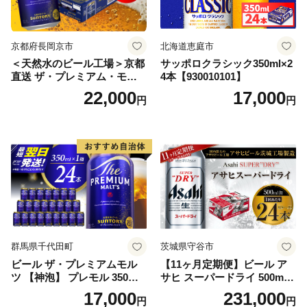
京都府長岡京市
北海道恵庭市
＜天然水のビール工場＞京都
サッポロクラシック350ml×2
直送 ザ・プレミアム・モル
4本【930010101】
ツ 350ml×24本 プレモル [149
22,000
17,000
円
円
5]
群馬県千代田町
茨城県守谷市
ビール ザ・プレミアムモル
【11ヶ月定期便】ビール ア
ツ 【神泡】 プレモル 350ml
サヒ スーパードライ 500ml 2
× 24本 サントリー〈天然水の
4本 1ケース×11ヶ月 | アサヒ
17,000
231,000
円
円
ビール工場〉群馬※沖縄・離
ビール 究極の辛口 酒 お酒 ア