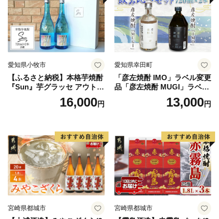
愛知県小牧市
愛知県幸田町
【ふるさと納税】本格芋焼酎
「彦左焼酎 IMO」ラベル変更
『Sun』芋グラッセ アウトド
品「彦左焼酎 MUGI」ラベル
ア ソロキャンプ ベランピン
変更品 飲み比べ セット 合計
16,000
13,000
円
円
グ 巣ごもり 就労支援
2本 720ml×各1本 25度 焼酎
お酒 麦焼酎 芋焼酎
宮崎県都城市
宮崎県都城市