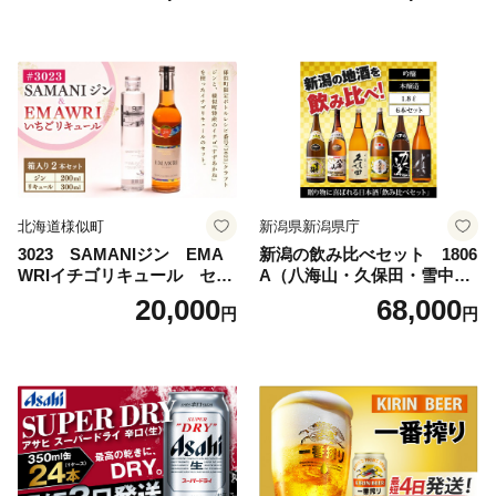
島地域へのお届け不可
ルコール 生ビール Asahi ア
サヒビール スーパードライ s
uper dry 11回 缶ビール 缶 ギ
フト 内祝い 茨城県守谷市 送
料無料
北海道様似町
新潟県新潟県庁
3023 SAMANIジン EMA
新潟の飲み比べセット 1806
WRIイチゴリキュール セッ
A（八海山・久保田・雪中
ト（箱入り）【大人の味 酒
梅・越乃寒梅・かたふね・千
20,000
68,000
円
円
お酒 洋酒 スピリッツ クラフ
代の光）
トジン 国産 sake SAKE gin
GIN liqueur LIQUEUR お酒
セット 詰め合わせ カクテル
ソーダ割り アルコール ロッ
ク ソーダ ジントニック 】