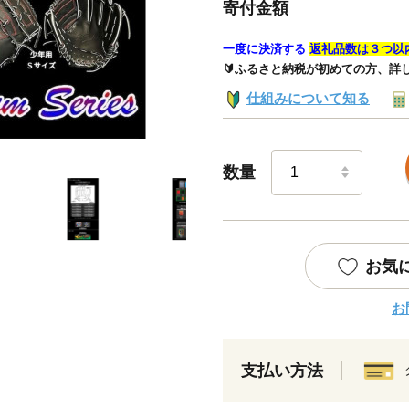
寄付金額
一度に決済する
返礼品数は３つ以
🔰ふるさと納税が初めての方、詳
仕組みについて知る
数量
お気
お
支払い方法