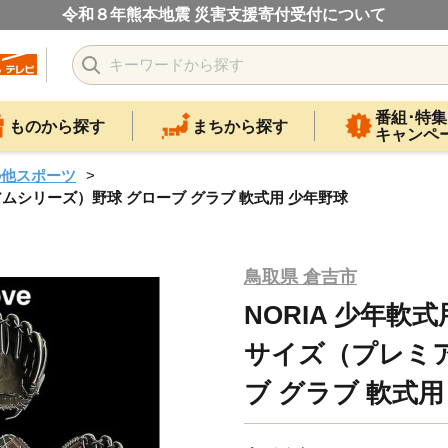
令和８年熊本地震 災害支援寄付受付について
番組･特集
ものから探す
まちから探す
キャンペ
の他スポーツ
アムシリーズ）野球 グローブ グラブ 軟式用 少年野球
鳥取県 倉吉市
NORIA 少年軟
サイズ（プレミ
ブ グラブ 軟式用