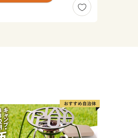
たずまいをみせています。
泉は、約１３００年前に開かれた山陰屈
本の名湯百選にも選ばれています。無色
から「白金（しろがね）の湯」とも呼ば
湯治客に親しまれています。
吉市は、県内有数の農業どころとしても
壌で生産者の高い技術と熱意で作られる
イカ、メロン、ワサビなどは質・量とも
輝いた鳥取和牛は、澄んだ空気と清らか
然環境で育った牛で、旨味成分の「オレ
身と脂のバランスが絶妙です。
、これら農畜産物はもちろん、市内事業