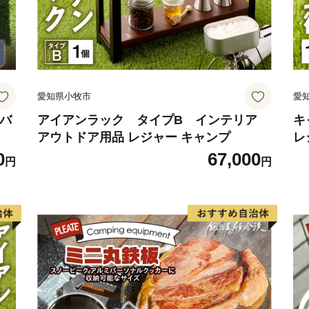
者のこだわりの逸品など豊
「くらしよし」のまちづく
ります。
愛知県小牧市
愛
納バ
アイアンラック タイプB インテリア
キ
アウトドア用品 レジャー キャンプ
レ
徳
0
67,000
円
円