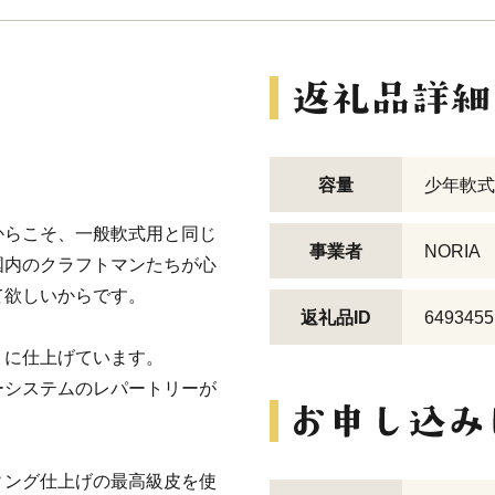
。
容量
少年軟式
からこそ、一般軟式用と同じ
事業者
NORIA
国内のクラフトマンたちが心
て欲しいからです。
返礼品ID
6493455
りに仕上げています。
ーシステムのレパートリーが
ィング仕上げの最高級皮を使