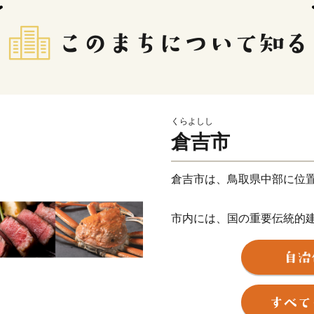
くらよしし
倉吉市
倉吉市は、鳥取県中部に位置
市内には、国の重要伝統的
玉川地区（通称：白壁土蔵
に建てられた町家や土蔵が
黒い焼き杉板の腰板は、倉
す。その落ち着いたまちな