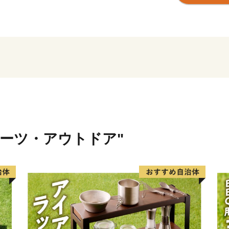
日本の原風景ともいえるた
市の南部に位置する関金温
指の古湯として知られ、日
透明なお湯は、その美しさ
れており、古くから旅人や
名峰大山の麓に位置する倉
知られています。肥沃な土
米や野菜、二十世紀梨、ス
ポーツ・アウトドア"
西日本有数の産地です。
また、『肉質日本一』にも
な伏流水などの恵まれた自
イン酸」を豊富に含み、赤
倉吉市のふるさと納税では