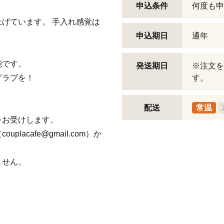
申込条件
何度も申
げています。 手入れ感覚は
申込期日
通年
能です。
発送期日
※注文を
グラブを！
す。
配送
常温
をお受けします。
acafe@gmail.com）か
ません。