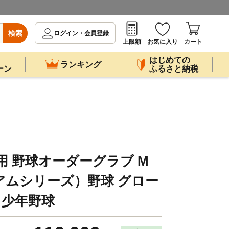
検索
ログイン・会員登録
上限額
お気に入り
カート
はじめての
ランキング
ーン
ふるさと納税
式用 野球オーダーグラブ M
アムシリーズ）野球 グロー
 少年野球