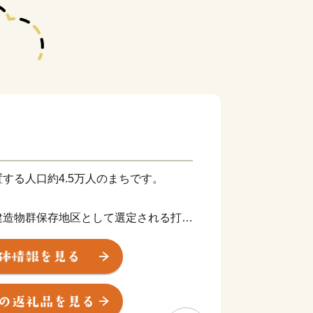
する人口約4.5万人のまちです。
建造物群保存地区として選定される打吹
群）があり、江戸時代末期から昭和初期
数多く残り、赤い石州瓦に白い漆喰壁、
吉の特徴的な美しい景観を形成していま
みは、初めて訪れたのにどこか懐かしい