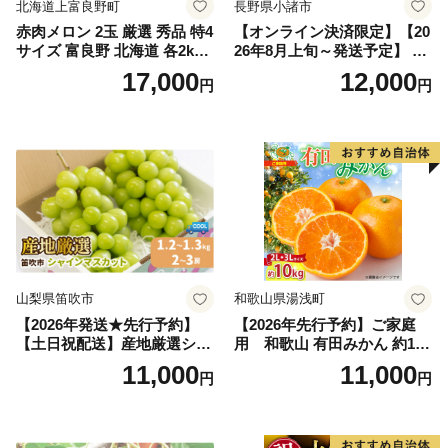
北海道上富良野町
長野県小諸市
赤肉メロン 2玉 厳選 秀品 特4
【オンライン決済限定】【20
サイズ 富良野 北海道 各2kg
26年8月上旬～発送予定】 先
～2.6kg 2玉 セット ファーム
行予約 「浅間水蜜桃プレミ
17,000
12,000
円
円
富良野 メロン めろん 果物 く
アム」 もも あかつき 秀品 約
だもの フルーツ デザート 旬
2kg 5～9玉 贈答品 ふるさと
の果物 旬のフルーツ
納税 果物 桃 フルーツ モモ
果肉 長野県産 小諸市
山梨県笛吹市
和歌山県湯浅町
【2026年発送★先行予約】
【2026年先行予約】ご家庭
【土日祝配送】産地厳選シャ
用 和歌山 有田みかん 約10k
インマスカット1.2kg～1.3kg
g (2L、3Lサイズ)【湯浅町】
11,000
11,000
円
円
（2房～3房）※沖縄・離島配
_ZJ6079
送不可※ 106-003-sku02-26y
｜シャインマスカット 発送
笛吹市 山梨県 フルーツ 果物