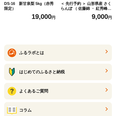
DS-16 新甘泉梨 5kg（赤秀
＜ 先行予約 ＞ 山形県産 さく
限定）
らんぼ （ 佐藤錦 ・ 紅秀峰
） ご家庭用 M以上 700g 【20
19,000
9,000
円
円
26年6月下旬から7月上旬発
送】 山形県 果物 フルーツ 初
夏 夏 送料無料
ふるラボとは
はじめてのふるさと納税
よくあるご質問
コラム