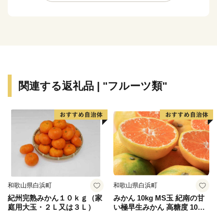
い。その思いを 赤磐ふるさと応援寄附金によってかた
ちにしてみませんか。
いただいたご寄附は、ふるさとの発展のために大切に使
わせていただきます。
関連する返礼品 | "フルーツ類"
和歌山県白浜町
和歌山県白浜町
紀州完熟みかん１０ｋｇ（家
みかん 10kg MS玉 紀南の甘
庭用大玉・２Ｌ又は３Ｌ）
い極早生みかん 高糖度 10月
以降発送 マルチ被覆栽培