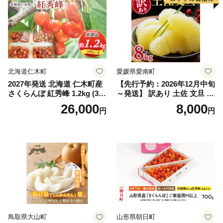
ぶどう 葡萄 大粒 シャインマ
スカット おすすめ シャイン
マスカット 贈答 ギフト 産地
笛吹市 シャインマスカット
笛吹 葡萄 国産 ぶどう 人気
国産 1.2kg 先行｜
北海道仁木町
愛媛県愛南町
2027年発送 北海道 仁木町産
【先行予約：2026年12月中旬
さくらんぼ 紅秀峰 1.2kg (300
～発送】 訳あり 土佐 文旦 8k
g×4パック) Lサイズ以上 旬
g (Mサイズ以上サイズミック
26,000
8,000
円
円
桜桃 産地直送 サクランボ チ
ス) 8000円 わけあり ぶんた
ェリー フルーツ 果物 果物類
ん みかん mikan 蜜柑 ミカン
仁木町 仁木 [松山商店]
土佐文旦 家庭用 産地直送 国
産 農家直送 期間限定 特産品
サイズミックス くらもとフ
ァーム 愛南町 愛媛県
鳥取県大山町
山形県朝日町