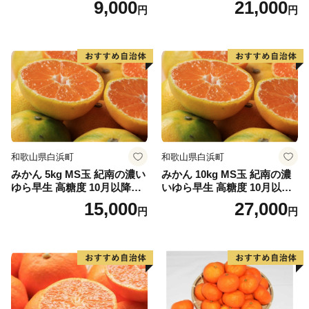
9,000
21,000
円
円
和歌山県白浜町
和歌山県白浜町
みかん 5kg MS玉 紀南の濃い
みかん 10kg MS玉 紀南の濃
ゆら早生 高糖度 10月以降発
いゆら早生 高糖度 10月以降
送 マルチ被覆栽培
発送 マルチ被覆栽培
15,000
27,000
円
円