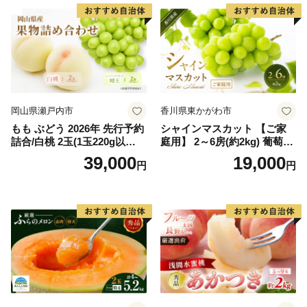
岡山県瀬戸内市
香川県東かがわ市
もも ぶどう 2026年 先行予約
シャインマスカット 【ご家
詰合/白桃 2玉(1玉220g以
庭用】 2～6房(約2kg) 葡萄 ぶ
上)・シャインマスカット 晴
どう ブドウ フルーツ 果物 く
39,000
19,000
円
円
王 2房(1房480g以上) 化粧箱
だもの 果実 旬の果物 旬のフ
入り 岡山県産 国産 フルーツ
ルーツ 香川 香川県 東かがわ
果物 ギフト
市