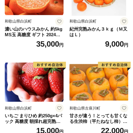
和歌山県白浜町
和歌山県白浜町
濃い山のハウスみかん 約5kg
紀州完熟みかん３ｋｇ（Ｍ又
MS玉 高糖度 ギフト 2024年7
はＬ）
月以降発送分
35,000
9,000
円
円
和歌山県白浜町
和歌山県古座川町
いちご まりひめ 約250g×4パ
甘さが違う！とっても甘くな
ック 高糖度 朝採れ超完熟ま
る生渋柿（平たねなし柿）吊
りひめ 1月以降発送分
るし柿用 T字枝or吊るしクリ
15,000
22,000
円
円
ップ付約4.5～5kg 約24～30