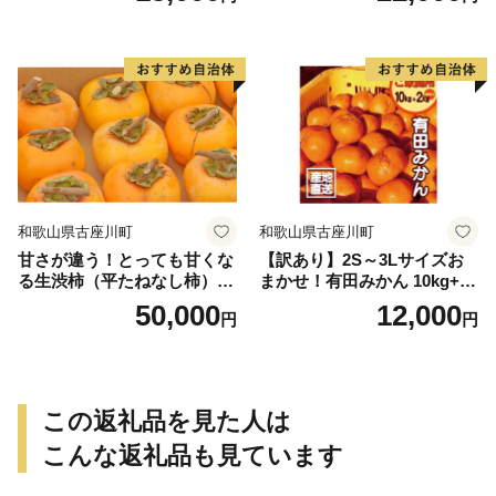
個＜2026年10月中旬～順次発
送＞-Ted【art016B】
和歌山県古座川町
和歌山県古座川町
甘さが違う！とっても甘くな
【訳あり】2S～3Lサイズお
る生渋柿（平たねなし柿）吊
まかせ！有田みかん 10kg+2k
るし柿用 T字枝or吊るしクリ
g保証分 11月から12月下旬ま
50,000
12,000
円
円
ップ付約14.5～15kg 約60～
でに順次発送致します。 / 訳
90個＜2026年10月中旬～11
ありみかん 有田みかん みか
月上旬ごろ順次発送＞Ted【a
ん ミカン 蜜柑 柑橘 温州みか
rt015B】
ん 和歌山 ご家庭用
この返礼品を見た人は
こんな返礼品も見ています