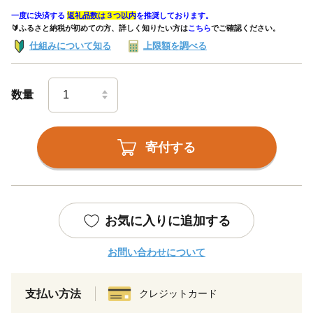
一度に決済する
返礼品数は３つ以内
を推奨しております。
🔰ふるさと納税が初めての方、詳しく知りたい方は
こちら
でご確認ください。
仕組みについて知る
上限額を調べる
数量
寄付する
お気に入りに追加する
お問い合わせについて
支払い方法
クレジットカード