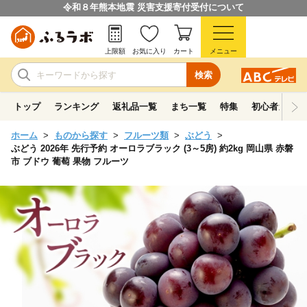
令和８年熊本地震 災害支援寄付受付について
上限額
お気に入り
カート
メニュー
検索
トップ
ランキング
返礼品一覧
まち一覧
特集
初心者ガイド
ホーム
ものから探す
フルーツ類
ぶどう
ぶどう 2026年 先行予約 オーロラブラック (3～5房) 約2kg 岡山県 赤磐
市 ブドウ 葡萄 果物 フルーツ