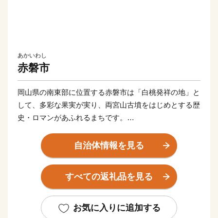
あかいわし
赤磐市
岡山県の南東部に位置する赤磐市は「白桃発祥の地」と
して、多彩な果実が実り、両宮山古墳をはじめとする歴
史・ロマンがあふれるまちです。
このすばらしい“ふるさと”を“未来”へつなぎ、すべての
自治体情報を見る
人が健康で笑顔にあふれ、いきいきと暮らせるまちを創
りたい。こんな夢を実現するために、市民と行政が一体
すべての返礼品を見る
となったまちづくりを推進しています。
皆さんの心にいつまでも残るふるさと赤磐市"への思
お気に入りに追加する