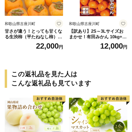
和歌山県古座川町
和歌山県古座川町
甘さが違う！とっても甘くな
【訳あり】2S～3Lサイズお
る生渋柿（平たねなし柿）吊
まかせ！有田みかん 10kg+2k
るし柿用 T字枝or吊るしクリ
g保証分 11月から12月下旬ま
22,000
12,000
円
円
ップ付約4.5～5kg 約24～30
でに順次発送致します。 / 訳
個＜2026年10月中旬～順次発
ありみかん 有田みかん みか
送＞-Ted【art016B】
ん ミカン 蜜柑 柑橘 温州みか
ん 和歌山 ご家庭用
この返礼品を見た人は
こんな返礼品も見ています