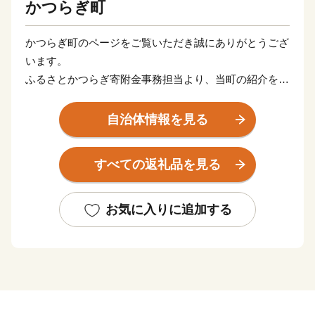
かつらぎ町
かつらぎ町のページをご覧いただき誠にありがとうござ
います。
ふるさとかつらぎ寄附金事務担当より、当町の紹介をさ
せていただきます。
自治体情報を見る
かつらぎ町は、和歌山県の北東部、高野山のふもとに位
置する人口およそ15,000人のまちで、比較的降水量が少
すべての返礼品を見る
なく年間を通じて温暖な気候の地域です。
古くは万葉集に詠まれた情景や、世界遺産「紀伊山地
お気に入りに追加する
の霊場と参詣道」の一部として登録されている「丹生都
比売神社」「高野山町石道」をはじめとする多くの歴史
的・文化的資源に恵まれています。
また、「フルーツ王国」として桃・ぶどう・梨・柿・