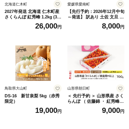
北海道仁木町
愛媛県愛南町
2027年発送 北海道 仁木町産
【先行予約：2026年12月中旬
さくらんぼ 紅秀峰 1.2kg (300
～発送】 訳あり 土佐 文旦 8k
g×4パック) Lサイズ以上 旬
g (Mサイズ以上サイズミック
26,000
8,000
円
円
桜桃 産地直送 サクランボ チ
ス) 8000円 わけあり ぶんた
ェリー フルーツ 果物 果物類
ん みかん mikan 蜜柑 ミカン
仁木町 仁木 [松山商店]
土佐文旦 家庭用 産地直送 国
産 農家直送 期間限定 特産品
サイズミックス くらもとフ
ァーム 愛南町 愛媛県
鳥取県大山町
山形県朝日町
DS-16 新甘泉梨 5kg（赤秀
＜ 先行予約 ＞ 山形県産 さく
限定）
らんぼ （ 佐藤錦 ・ 紅秀峰
） ご家庭用 M以上 700g 【20
19,000
9,000
円
円
26年6月下旬から7月上旬発
送】 山形県 果物 フルーツ 初
夏 夏 送料無料