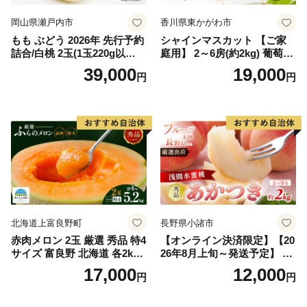
岡山県瀬戸内市
香川県東かがわ市
もも ぶどう 2026年 先行予約
シャインマスカット 【ご家
詰合/白桃 2玉(1玉220g以
庭用】 2～6房(約2kg) 葡萄 ぶ
上)・シャインマスカット 晴
どう ブドウ フルーツ 果物 く
39,000
19,000
円
円
王 2房(1房480g以上) 化粧箱
だもの 果実 旬の果物 旬のフ
入り 岡山県産 国産 フルーツ
ルーツ 香川 香川県 東かがわ
果物 ギフト
市
北海道上富良野町
長野県小諸市
赤肉メロン 2玉 厳選 秀品 特4
【オンライン決済限定】【20
サイズ 富良野 北海道 各2kg
26年8月上旬～発送予定】 先
～2.6kg 2玉 セット ファーム
行予約 「浅間水蜜桃プレミ
17,000
12,000
円
円
富良野 メロン めろん 果物 く
アム」 もも あかつき 秀品 約
だもの フルーツ デザート 旬
2kg 5～9玉 贈答品 ふるさと
の果物 旬のフルーツ
納税 果物 桃 フルーツ モモ