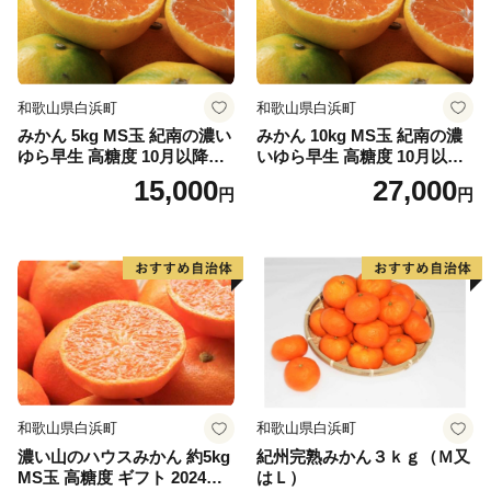
かつらぎ町役場
和歌山県白浜町
和歌山県白浜町
ふるさとかつらぎ寄附金事務担当一同
みかん 5kg MS玉 紀南の濃い
みかん 10kg MS玉 紀南の濃
ゆら早生 高糖度 10月以降発
いゆら早生 高糖度 10月以降
送 マルチ被覆栽培
発送 マルチ被覆栽培
15,000
27,000
円
円
和歌山県白浜町
和歌山県白浜町
濃い山のハウスみかん 約5kg
紀州完熟みかん３ｋｇ（Ｍ又
MS玉 高糖度 ギフト 2024年7
はＬ）