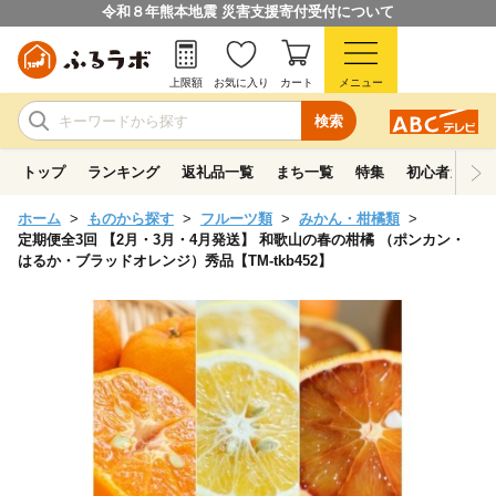
令和８年熊本地震 災害支援寄付受付について
上限額
お気に入り
カート
メニュー
検索
トップ
ランキング
返礼品一覧
まち一覧
特集
初心者ガイド
ホーム
ものから探す
フルーツ類
みかん・柑橘類
定期便全3回 【2月・3月・4月発送】 和歌山の春の柑橘 （ポンカン・
はるか・ブラッドオレンジ）秀品【TM-tkb452】