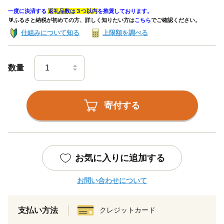
一度に決済する
返礼品数は３つ以内
を推奨しております。
🔰ふるさと納税が初めての方、詳しく知りたい方は
こちら
でご確認ください。
仕組みについて知る
上限額を調べる
数量
寄付する
お気に入りに追加する
お問い合わせについて
支払い方法
クレジットカード