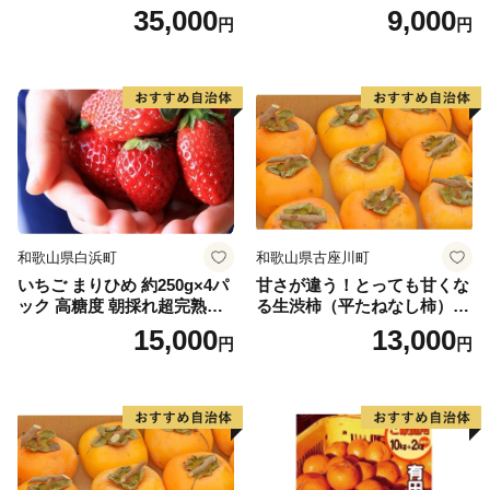
月以降発送分
35,000
9,000
円
円
和歌山県白浜町
和歌山県古座川町
いちご まりひめ 約250g×4パ
甘さが違う！とっても甘くな
ック 高糖度 朝採れ超完熟ま
る生渋柿（平たねなし柿）吊
りひめ 1月以降発送分
るし柿用 T字枝or吊るしクリ
15,000
13,000
円
円
ップ付付約1.5～2kg 約6～1
2個＜2026年10月中旬～11月
上旬ごろ順次発送＞Ted【art
017B】