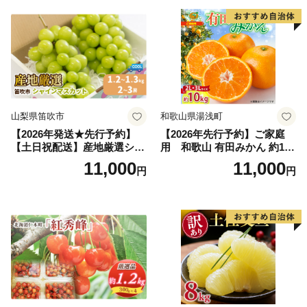
果肉 長野県産 小諸市
山梨県笛吹市
和歌山県湯浅町
【2026年発送★先行予約】
【2026年先行予約】ご家庭
【土日祝配送】産地厳選シャ
用 和歌山 有田みかん 約10k
インマスカット1.2kg～1.3kg
g (2L、3Lサイズ)【湯浅町】
11,000
11,000
円
円
（2房～3房）※沖縄・離島配
_ZJ6079
送不可※ 106-003-sku02-26y
｜シャインマスカット 発送
笛吹市 山梨県 フルーツ 果物
ぶどう 葡萄 大粒 シャインマ
スカット おすすめ シャイン
マスカット 贈答 ギフト 産地
笛吹市 シャインマスカット
笛吹 葡萄 国産 ぶどう 人気
国産 1.2kg 先行｜