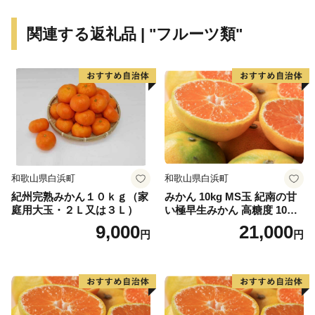
みかんなど、１年中四季折々のフルーツが栽培されてお
り、町内各所で開設されている観光農園ではフルーツ狩
関連する返礼品 | "フルーツ類"
りを楽しむことができ、旬の時期になると多くの人で賑
わいます。
夏になると山間部、特に花園地域はキャンプやアウト
ドアを楽しむ地域として絶好の環境にあり、近年の京奈
和自動車道や国道４８０号府県間トンネルなど広域幹線
道路の整備より都市部や他地域からのアクセスが向上し
たこともあり、多くの方に訪れていただいています。晴
和歌山県白浜町
和歌山県白浜町
れた日の夜空に見える星は、素晴らしく一見の価値あり
紀州完熟みかん１０ｋｇ（家
みかん 10kg MS玉 紀南の甘
です！！
庭用大玉・２Ｌ又は３Ｌ）
い極早生みかん 高糖度 10月
以降発送 マルチ被覆栽培
9,000
21,000
円
円
かつらぎ町では、農業をはじめとした産業の活性化や
子どもの教育、福祉や健康の増進に重点的に取り組んで
おり、皆様から頂いた寄附金を活用させていただいてお
ります。