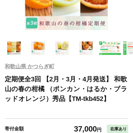
和歌山県 かつらぎ町
定期便全3回 【2月・3月・4月発送】 和歌
山の春の柑橘 （ポンカン・はるか・ブラ
ッドオレンジ）秀品【TM-tkb452】
37,000
寄付金額
在庫あり
円