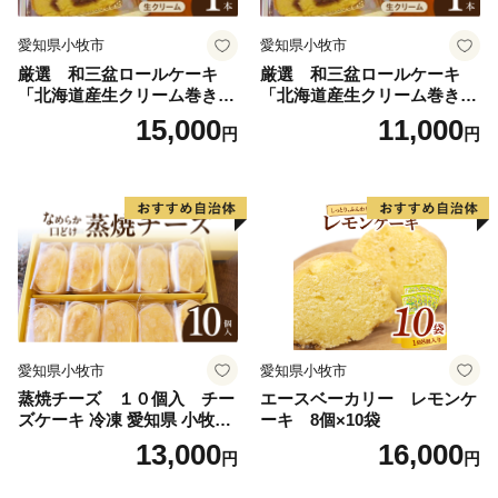
愛知県小牧市
愛知県小牧市
厳選 和三盆ロールケーキ
厳選 和三盆ロールケーキ
「北海道産生クリーム巻き」
「北海道産生クリーム巻き」
または「北海道産粒あん巻
または「北海道産粒あん巻
15,000
11,000
円
円
き」（サイズ：レギュラー）
き」（サイズ：ハーフ） 和
和三盆 北海道産生クリー
三盆 北海道産生クリーム 北
ム 北海道産粒あん 34cm 冷
海道産粒あん 17cm 冷凍 愛
凍 愛知県 小牧市 アンプチベ
知県 小牧市 アンプチベアや
アやぐま
ぐま
愛知県小牧市
愛知県小牧市
蒸焼チーズ １０個入 チー
エースベーカリー レモンケ
ズケーキ 冷凍 愛知県 小牧市
ーキ 8個×10袋
アンプチベアやぐま
13,000
16,000
円
円