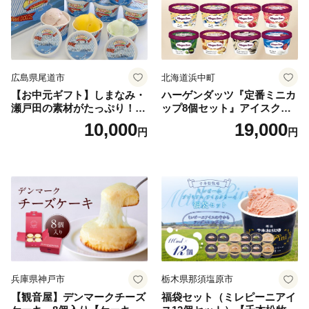
広島県尾道市
北海道浜中町
【お中元ギフト】しまなみ・
ハーゲンダッツ『定番ミニカ
瀬戸田の素材がたっぷり！ジ
ップ8個セット』アイスクリ
ェラート8個
ーム アイス スイーツ デザー
10,000
19,000
円
円
ト_H0016-104
兵庫県神戸市
栃木県那須塩原市
【観音屋】デンマークチーズ
福袋セット（ミレピーニアイ