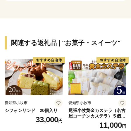
するとともに、土地区画整理事業によって新しい街並み
が形作られ、にぎわいと活気が生まれています。
一方で、田園をはじめとする豊かな自然環境や、江戸
時代に宿駅として栄えた面影を残す旧北国街道野々市宿
関連する返礼品 | "お菓子・スイーツ"
の街並みをはじめとした歴史・文化を感じられるスポッ
トも多く、バランスのとれた都市との調和が野々市の魅
力のひとつです。
また、市花木「椿」をテーマにした「花と緑 ののい
ち椿まつり」、市民総出の大きな踊りの輪が広がる
「野々市じょんからまつり」、野々市発信のJAZZイベ
ント「BIG APPLE in Nonoichi」など1年を通じて様々な
愛知県小牧市
愛知県小牧市
イベントを行っています。
シフォンサンド 20個入り
尾張小牧黄金カステラ（名古
屋コーチンカステラ）５個入
33,000
円
これからも、「市（いち）」という名のとおり、様々
名古屋コーチン カステラ ザ
11,000
円
ラメ 常温 愛知県 小牧市 アン
な人や情報、モノが集い、新たなにぎわいが生まれるよ