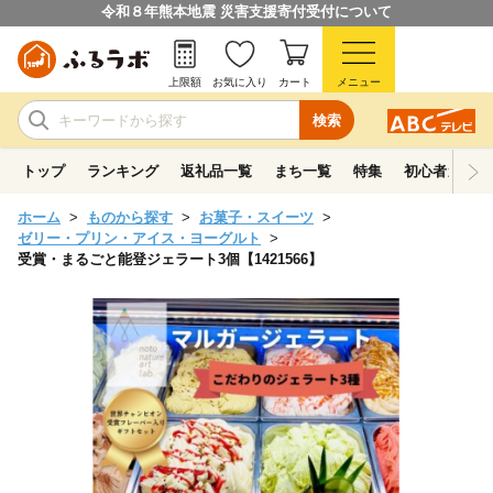
令和８年熊本地震 災害支援寄付受付について
上限額
お気に入り
カート
メニュー
検索
トップ
ランキング
返礼品一覧
まち一覧
特集
初心者ガイド
ホーム
ものから探す
お菓子・スイーツ
ゼリー・プリン・アイス・ヨーグルト
受賞・まるごと能登ジェラート3個【1421566】