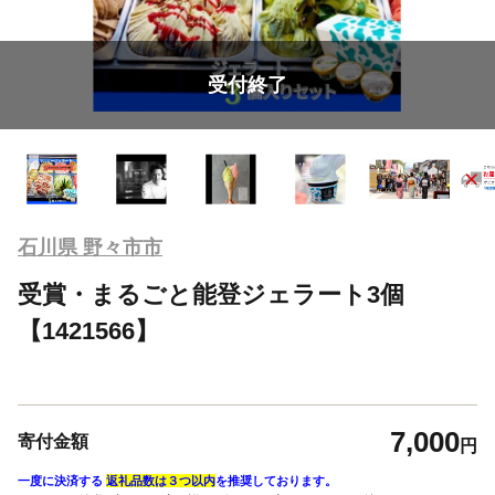
受付終了
石川県 野々市市
受賞・まるごと能登ジェラート3個
【1421566】
7,000
寄付金額
円
一度に決済する
返礼品数は３つ以内
を推奨しております。