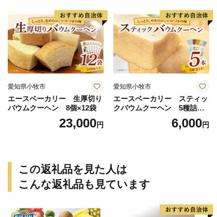
愛知県小牧市
愛知県小牧市
エースベーカリー 生厚切り
エースベーカリー スティッ
バウムクーヘン 8個×12袋
クバウムクーヘン 5種詰合
せ バウムクーヘン バーム
23,000
6,000
円
円
クーヘン おやつ おかし スイ
ーツ お菓子 個包装 詰め合わ
せ
この返礼品を見た人は
こんな返礼品も見ています