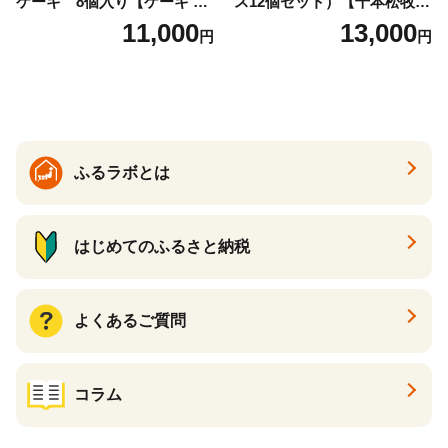
ケーキ 8個入り【ケーキ チ
ス12個セット）【千本松牧
ーズケーキ 人気スイーツ お
場】 ns025-014-12 【デザー
11,000
13,000
円
円
すすめスイーツ 神戸スイー
ト 詰め合わせ ギフト】
ツ 新感覚チーズケーキ おす
すめケーキ 兵庫県 神戸市 D0
910-17】
ふるラボとは
はじめてのふるさと納税
よくあるご質問
コラム