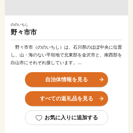
ののいちし
野々市市
野々市市（ののいちし）は、石川県のほぼ中央に位置
し、山・海のない平坦地で北東部を金沢市と、南西部を
白山市にそれぞれ接しています。
「野々市」という地名は古く、白山比咩神社に伝わる
自治体情報を見る
鎌倉時代終り頃の古文書の中に、水引神人（みずひきじ
にん）と呼ばれる職人たちが「野市」にいたことが記さ
すべての返礼品を見る
れ、これが野々市の地名の最古の史料とされています。
また、室町時代には、地名のとおり、この地に「市（い
ち）」が開かれました。
お気に入りに追加する
現在、市内には3つの大学が立地し多くの学生が生活