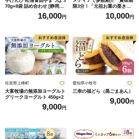
芋けんぴ 松浦食品芋まつば 3
メディアで多数紹介 賞味期
70g×8袋 詰め合わせ [静岡伊
限3分！「元祖お重の栗きん
勢丹(松浦食品) 静岡県 吉田町
とんモンブラン」 【未来の
16,000
10,000
円
円
22424274] 芋ケンピ セット
ご褒美】スイーツ 栗 モンブ
小袋 個包装 小分け
ラン くりきんとん デザート
ご褒美 お取り寄せ くり お菓
子 菓子 F4N-2298
佐賀県上峰町
愛知県小牧市
大富牧場の無添加ヨーグルト
三幸の福どら（黒ごまあん）
グリークヨーグルト 450g×2
9,000
円
9,000
円