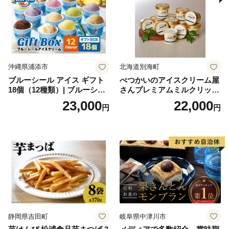
沖縄県浦添市
北海道別海町
ブルーシール アイス ギフト
べつかいのアイスクリーム屋
18個（12種類）| ブルーシー
さんプレミアムミルクリッチ
ルアイス ブルーシールアイ
12個（AP-01）（ 北海道アイ
23,000
22,000
円
円
スクリーム 着日指定可能 送
ス 北海道産アイス アイス ア
料無料 ジェラート 沖縄県 バ
イススイーツ アイスクリー
ースデー 贈り物 プレゼント
ム 北海道産アイスクリーム
誕生日 カップ 詰め合わせ バ
道産アイス 道産アイスクリ
ラエティ | バニラ チョコレー
ーム ギフト 詰合せ 詰め合わ
ト ストロベリー ピスタチオ
せ ふるさと納税 ）
バニラ＆クッキー ウベ 沖縄
紅イモ 塩ちんすこう 沖縄シ
ークヮーサー 沖縄黒糖 琉球
ロイヤルミルクティ 沖縄パ
イン
静岡県吉田町
岐阜県中津川市