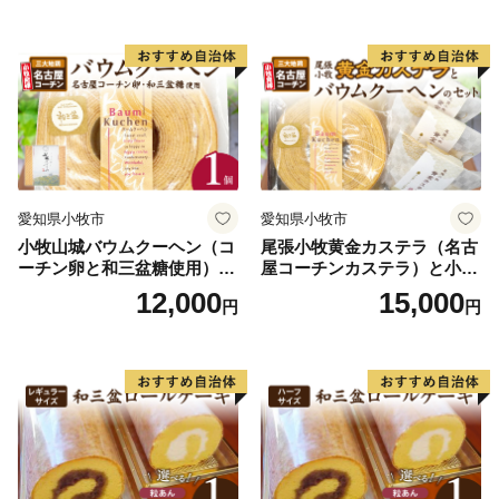
プチベアやぐま
う様々な施策に取り組んでまいります。「みんなに選ば
れるまち」を目指す野々市市をよろしくお願いいたしま
す。
愛知県小牧市
愛知県小牧市
小牧山城バウムクーヘン（コ
尾張小牧黄金カステラ（名古
ーチン卵と和三盆糖使用）
屋コーチンカステラ）と小牧
名古屋コーチン バームクー
山城バウムクーヘン（コーチ
12,000
15,000
円
円
ヘン 和三盆 小牧銘菓 バウム
ン卵と和三盆糖使用）のセッ
クーヘン 常温 愛知県 小牧市
ト 名古屋コーチン カステ
アンプチベアやぐま
ラ ザラメ バームクーヘン 和
三盆 小牧銘菓 バウムクーヘ
ン 常温 愛知県 小牧市 アンプ
チベアやぐま