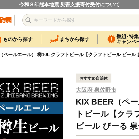
令和８年熊本地震 災害支援寄付受付について
番組･特集
ものから探す
まちから探す
キャンペ
EER（ペールエール） 樽10L クラフトビール【クラフトビール ビール
おすすめ自治体
大阪府 泉佐野市
KIX BEER（ペ
トビール【クラフ
ビール びーる 