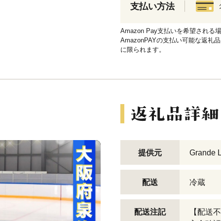
支払い方法
Amazon Pay支払いを希望さ
AmazonPAYの支払い可能な返礼
に限られます。
提供元
Grande L
配送
冷蔵
配送注記
【配送不