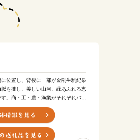
間に位置し、背後に一部が金剛生駒紀泉
山脈を擁し、美しい山河、緑あふれる恵
です。商・工・農・漁業がそれぞれバラ
、関西国際空港の開港などに伴う人口の
ビス業が盛んになっています。
大限に活用し、世界と日本を結ぶ玄関都
しい国際都市をめざしてまちづくりに