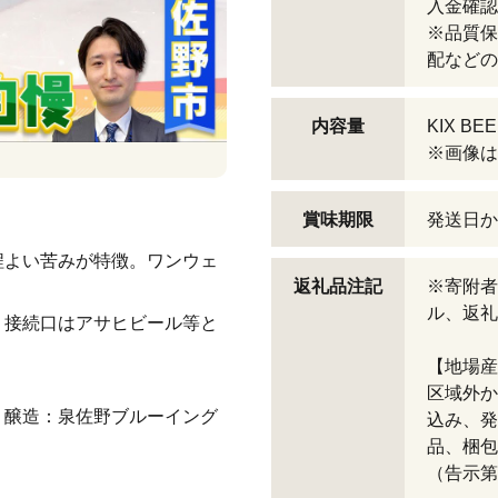
入金確認
※品質保
配などの
内容量
KIX B
※画像は
賞味期限
発送日か
程よい苦みが特徴。ワンウェ
返礼品注記
※寄附者
ル、返礼
。接続口はアサヒビール等と
【地場産
区域外か
、醸造：泉佐野ブルーイング
込み、発
品、梱包
（告示第