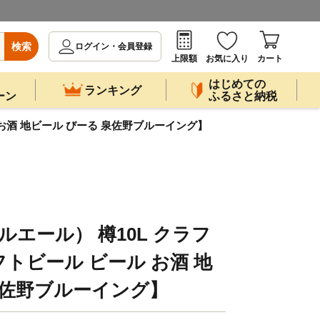
検索
ログイン・会員登録
上限額
お気に入り
カート
はじめての
ランキング
ーン
ふるさと納税
 お酒 地ビール びーる 泉佐野ブルーイング】
ールエール） 樽10L クラフ
トビール ビール お酒 地
泉佐野ブルーイング】