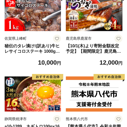
佐賀県上峰町
鹿児島県鹿屋市
秘伝のタレ漬け!(訳あり)牛ヒ
【10/1(木)より寄附金額改定
レサイコロステーキ 1000g
予定】【期間限定】鹿児島県
【B-1098-AS】
大隅産うなぎ蒲焼4尾（400
10,000
12,000
g） KN007-023
円
円
静岡県焼津市
熊本県八代市
a10-1289 ネギトロ100g×16
【熊本県八代市】令和８年熊