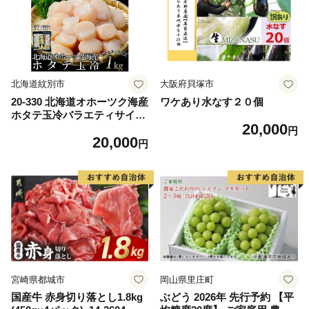
ム 愛南町 愛媛県
北海道紋別市
大阪府貝塚市
20-330 北海道オホーツク海産
ワケあり水なす２０個
ホタテ玉冷バラエティサイズ
20,000
(1kg)｜ 訳あり サイズ不揃い
円
20,000
円
宮崎県都城市
岡山県里庄町
国産牛 赤身切り落とし1.8kg
ぶどう 2026年 先行予約 【平