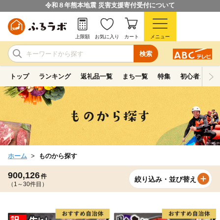
令和８年熊本地震 災害支援寄付受付について
上限額
お気に入り
カート
メニュー
検索
トップ
ランキング
返礼品一覧
まち一覧
特集
初心者ガイド
ホーム
ものから探す
900,126
件
絞り込み・並び替え
（1～30件目）