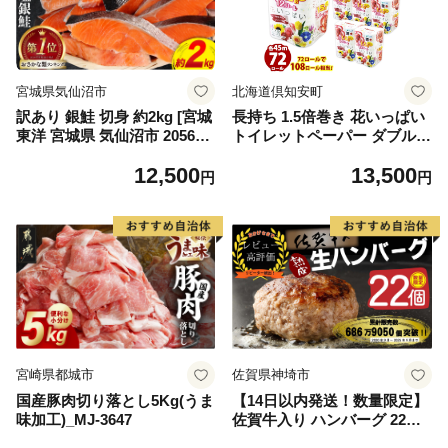
宮城県気仙沼市
北海道倶知安町
訳あり 銀鮭 切身 約2kg [宮城
長持ち 1.5倍巻き 花いっぱい
東洋 宮城県 気仙沼市 205649
トイレットペーパー ダブル 4
91] 鮭 魚介類 海鮮 訳アリ 規
5ｍ 計72ロール 全18種 花柄
12,500
13,500
格外 不揃い さけ サケ 鮭切身
プリント ハーブ 香り付き 日
円
円
シャケ 切り身 冷凍 家庭用 お
本製 まとめ買い 防災 常備品
かず 弁当 支援 サーモン 銀鮭
ペーパー エコ 日用雑貨 消耗
切り身 魚 わけあり
品 備蓄 送料無料 北海道 倶知
安町 日用品
宮崎県都城市
佐賀県神埼市
国産豚肉切り落とし5Kg(うま
【14日以内発送！数量限定】
味加工)_MJ-3647
佐賀牛入り ハンバーグ 22個
2.6kg(120g×22個)【佐賀牛 黒