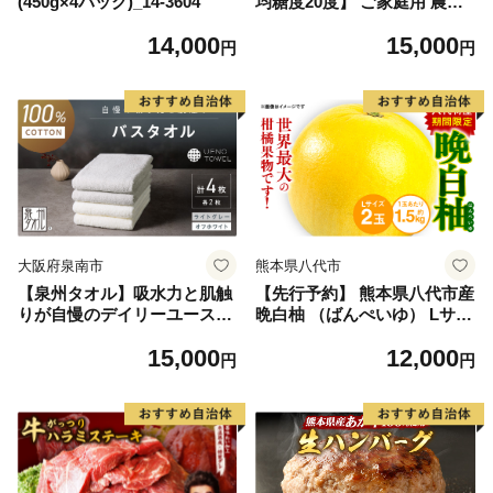
(450g×4パック)_14-3604
均糖度20度】 ご家庭用 農家
こだわりの シャイン マスカ
14,000
15,000
ット 2～3房 合計約1.2kg ブ
円
円
ドウ 葡萄 岡山県産 国産 フル
ーツ 果物 【 Nini farm 農家
直送 】
大阪府泉南市
熊本県八代市
【泉州タオル】吸水力と肌触
【先行予約】 熊本県八代市産
りが自慢のデイリーユースバ
晩白柚 （ばんぺいゆ） Lサイ
スタオル オフホワイト・ライ
ズ 2玉 柑橘 みかん 果物 くだ
15,000
12,000
トグレー 4枚【配送不可地
もの フルーツ おやつ 特産 熊
円
円
域：北海道・沖縄・離島】
本県 八代市 【2026年12月上
【039D-268】
旬より順次発送】