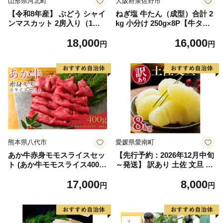
山形県河北町
大阪府泉佐野市
【令和8年産】 ぶどう シャイ
ねぎ塩 牛たん（成型）合計 2
ンマスカット 2房入り（1房6
kg 小分け 250g×8P【牛タン
00g前後） 秀品 山形県河北町
牛肉 焼肉用 薄切り 訳あり サ
18,000
16,000
産【山形eLab】 ka074-023-r
イズ不揃い】
円
円
8
熊本県八代市
愛媛県愛南町
あか牛赤身モモスライスセッ
【先行予約：2026年12月中旬
ト (あか牛モモスライス400
～発送】 訳あり 土佐 文旦 8k
g、あか牛のたれ200ml付き)
g (Mサイズ以上サイズミック
17,000
8,000
ス) 8000円 わけあり ぶんたん
円
円
みかん mikan 蜜柑 ミカン 土
佐文旦 家庭用 産地直送 国産
農家直送 期間限定 特産品 サ
イズミックス くらもとファー