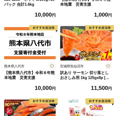
パック 合計1.6kg
本地震 災害支援
10,000
1,000
円
円
熊本県八代市
宮城県気仙沼市
【熊本県八代市】令和８年熊
訳あり サーモン 切り落とし
本地震 災害支援
おさしみ用 1kg 125gx8p [足
利本店 宮城県 気仙沼市 2056
10,000
11,500
4313] 魚 魚介類 鮭 お刺し身
円
円
刺し身 刺身 生 生食 個包装
チリ銀鮭 銀鮭 海鮮 海鮮丼 魚
介