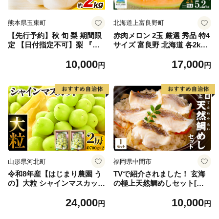
熊本県玉東町
北海道上富良野町
【先行予約】秋 旬 梨 期間限
赤肉メロン 2玉 厳選 秀品 特4
定 【日付指定不可】梨 『松
サイズ 富良野 北海道 各2kg
田農園』の くまもと 梨 たっ
～2.6kg 2玉 セット ファーム
10,000
17,000
ぷり 約2kg 5-7玉前後 《7月
富良野 メロン めろん 果物 く
円
円
下旬-9月末頃出荷》 予約 受
だもの フルーツ デザート 旬
付中 熊本県玉名郡玉東町『松
の果物 旬のフルーツ
田農園』なし 果物 スイーツ
フルーツ デザート スムージ
ー SDG`s
山形県河北町
福岡県中間市
令和8年産【はじまり農園 う
TVで紹介されました！ 玄海
の】大粒 シャインマスカット
の極上天然鯛めしセット[鯛
２房（約700g×2房） 山形県
の切身、だし汁、鯛茶漬け用
24,000
10,000
河北町産 【河北町観光物産協
だし]【010-0001】
円
円
会】 ka002-004-r8