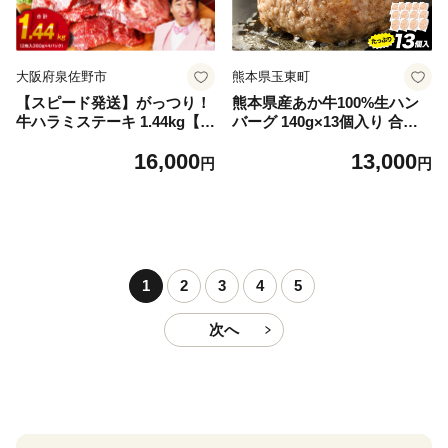
大阪府泉佐野市
熊本県玉東町
【スピード発送】がっつり！
熊本県産あか牛100%生ハン
牛ハラミステーキ 1.44kg【氷
バーグ 140g×13個入り 合計1
温熟成×特製ダレ 小分け 360
820g 1.82kg以上《30日以内
16,000
13,000
g×4パック 牛肉 すてーき 焼
に出荷予定(土日祝除く)》熊
円
円
くだけ 味付き 訳あり 不揃い
本県産あか牛 バイキングベー
焼肉 BBQ】
カリー 冷凍
1
2
3
4
5
次へ