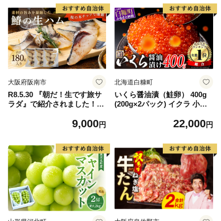
大阪府阪南市
北海道白糠町
R8.5.30 『朝だ！生です旅サ
いくら醤油漬（鮭卵） 400g
ラダ』で紹介されました！朝
(200g×2パック) イクラ 小分
日放送（ABCテレビ） 鰆の
け いくら醤油漬 鮭いくら い
9,000
22,000
生ハム ×3パック（1パックあ
くら醤油漬け 鮭 鮭卵 ikura
円
円
たり、約15g × 約4枚入）さ
醤油いくら 冷凍いくら いく
わら 燻製 熟成
ら北海道 醤油鮭いくら 人気
大好評品 北海道 白糠町