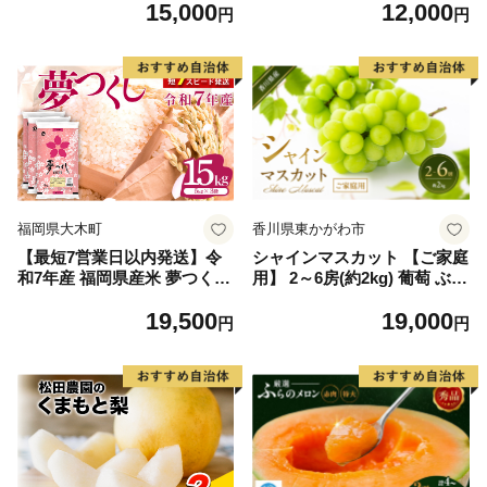
15,000
12,000
毛和牛 ブランド牛 九州 ハン
円
円
バーグ 牛肉 豚肉 国産 お弁当
おかず 惣菜 おすすめ 人気】
(H083106)
福岡県大木町
香川県東かがわ市
【最短7営業日以内発送】令
シャインマスカット 【ご家庭
和7年産 福岡県産米 夢つくし
用】 2～6房(約2kg) 葡萄 ぶど
15kg 精米 ※北海道・沖縄・
う ブドウ フルーツ 果物 くだ
19,500
19,000
離島は配送不可
もの 果実 旬の果物 旬のフル
円
円
ーツ 香川 香川県 東かがわ市