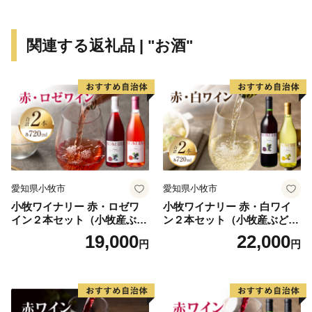
無形文化財に登録されています。
関連する返礼品 | "お酒"
愛知県小牧市
愛知県小牧市
小牧ワイナリー 赤・ロゼワ
小牧ワイナリー 赤・白ワイ
イン２本セット（小牧産ぶど
ン２本セット（小牧産ぶどう
う100％使用）
100％使用）
19,000
22,000
円
円