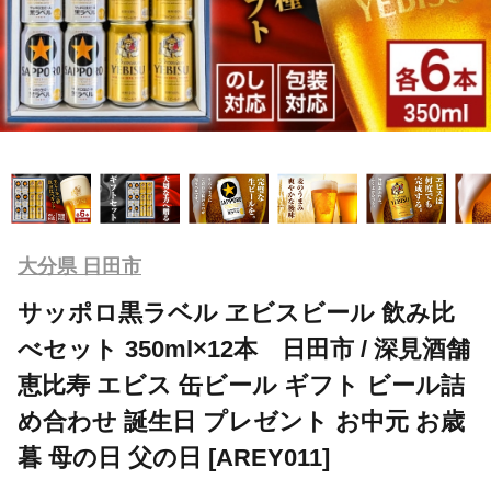
大分県 日田市
サッポロ黒ラベル ヱビスビール 飲み比
べセット 350ml×12本 日田市 / 深見酒舗
恵比寿 エビス 缶ビール ギフト ビール詰
め合わせ 誕生日 プレゼント お中元 お歳
暮 母の日 父の日 [AREY011]