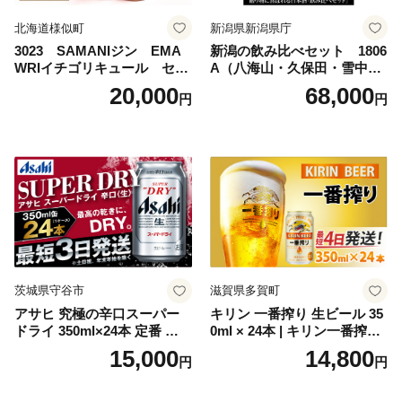
北海道様似町
新潟県新潟県庁
3023 SAMANIジン EMA
新潟の飲み比べセット 1806
WRIイチゴリキュール セッ
A（八海山・久保田・雪中
ト（箱入り）【大人の味 酒
梅・越乃寒梅・かたふね・千
20,000
68,000
円
円
お酒 洋酒 スピリッツ クラフ
代の光）
トジン 国産 sake SAKE gin
GIN liqueur LIQUEUR お酒
セット 詰め合わせ カクテル
ソーダ割り アルコール ロッ
ク ソーダ ジントニック 】
茨城県守谷市
滋賀県多賀町
アサヒ 究極の辛口スーパー
キリン 一番搾り 生ビール 35
ドライ 350ml×24本 定番 ビー
0ml × 24本 | キリン一番搾り
ル 缶ビール 酒 お酒 アルコー
キリンビール 一番搾り ビー
15,000
14,800
円
円
ル 辛口
ル 24缶 きりんいちばんしぼ
り キリン一番搾り びーる 1
ケース 24缶 24本 キリン一番