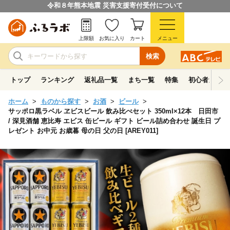
令和８年熊本地震 災害支援寄付受付について
上限額
お気に入り
カート
メニュー
検索
トップ
ランキング
返礼品一覧
まち一覧
特集
初心者ガイド
ホーム
ものから探す
お酒
ビール
サッポロ黒ラベル ヱビスビール 飲み比べセット 350ml×12本 日田市
/ 深見酒舗 恵比寿 エビス 缶ビール ギフト ビール詰め合わせ 誕生日 プ
レゼント お中元 お歳暮 母の日 父の日 [AREY011]