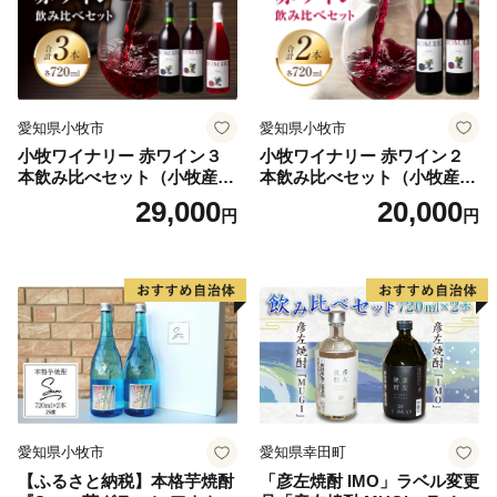
愛知県小牧市
愛知県小牧市
小牧ワイナリー 赤ワイン３
小牧ワイナリー 赤ワイン２
本飲み比べセット（小牧産ぶ
本飲み比べセット（小牧産ぶ
どう100％使用）
どう100％使用）
29,000
20,000
円
円
愛知県小牧市
愛知県幸田町
【ふるさと納税】本格芋焼酎
「彦左焼酎 IMO」ラベル変更