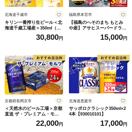
北海道千歳市
福島県本宮市
キリン一番搾り生ビール＜北
【福島のへそのまち もとみ
海道千歳工場産＞350ml（24
や産】アサヒスーパードライ
本） 2ケース
350ml×24本 合計8.4L 1ケー
30,800
15,000
円
円
ス アルコール度数5% 缶ビー
ル お酒 ビール アサヒ スーパ
ードライ super dry 24缶 辛
口 送料無料 カメイ 本宮市
【07214-0206】
京都府長岡京市
北海道恵庭市
＜天然水のビール工場＞京都
サッポロクラシック350ml×2
直送 ザ・プレミアム・モル
4本【930010101】
ツ 350ml×24本 プレモル [149
22,000
17,000
円
円
5]