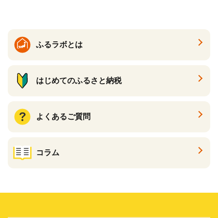
搾り KIRIN きりん 麒麟 キリ
ン一番搾り いちばんしぼり
キリン一番搾り 父の日 ちち
の日
ふるラボとは
はじめてのふるさと納税
よくあるご質問
コラム