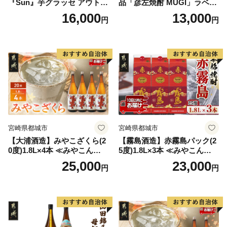
『Sun』芋グラッセ アウトド
品「彦左焼酎 MUGI」ラベル
ア ソロキャンプ ベランピン
変更品 飲み比べ セット 合計
16,000
13,000
円
円
グ 巣ごもり 就労支援
2本 720ml×各1本 25度 焼酎
お酒 麦焼酎 芋焼酎
宮崎県都城市
宮崎県都城市
【大浦酒造】みやこざくら(2
【霧島酒造】赤霧島パック(2
0度)1.8L×4本 ≪みやこんじょ
5度)1.8L×3本 ≪みやこんじょ
特急便≫_AD-0771
特急便≫_23-07-K03P-1800-3
25,000
23,000
円
円
-Q