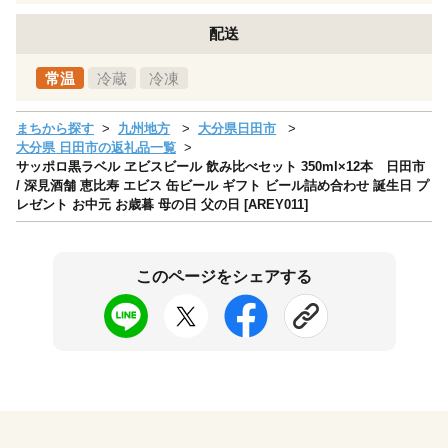
配送
常温
冷蔵
冷凍
まちから探す
九州地方
大分県日田市
大分県 日田市の返礼品一覧
サッポロ黒ラベル ヱビスビール 飲み比べセット 350ml×12本 日田市
/ 深見酒舗 恵比寿 エビス 缶ビール ギフト ビール詰め合わせ 誕生日 プ
レゼント お中元 お歳暮 母の日 父の日 [AREY011]
このページをシェアする