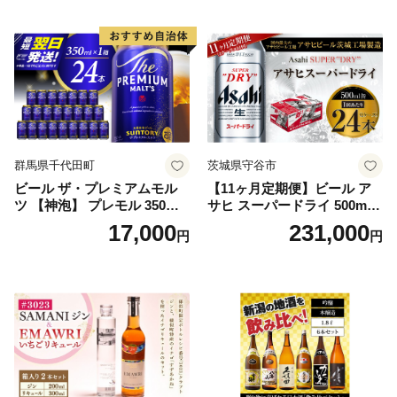
群馬県千代田町
茨城県守谷市
ビール ザ・プレミアムモル
【11ヶ月定期便】ビール ア
ツ 【神泡】 プレモル 350ml
サヒ スーパードライ 500ml 2
× 24本 サントリー〈天然水の
4本 1ケース×11ヶ月 | アサヒ
17,000
231,000
円
円
ビール工場〉群馬※沖縄・離
ビール 究極の辛口 酒 お酒 ア
島地域へのお届け不可
ルコール 生ビール Asahi ア
サヒビール スーパードライ s
uper dry 11回 缶ビール 缶 ギ
フト 内祝い 茨城県守谷市 送
料無料