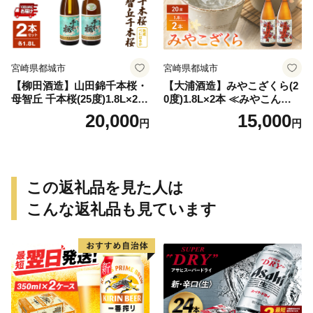
宮崎県都城市
宮崎県都城市
【柳田酒造】山田錦千本桜・
【大浦酒造】みやこざくら(2
母智丘 千本桜(25度)1.8L×2本
0度)1.8L×2本 ≪みやこんじょ
≪みやこんじょ特急便≫_AC
特急便≫_MJ-0771
20,000
15,000
円
円
-0751
この返礼品を見た人は
こんな返礼品も見ています