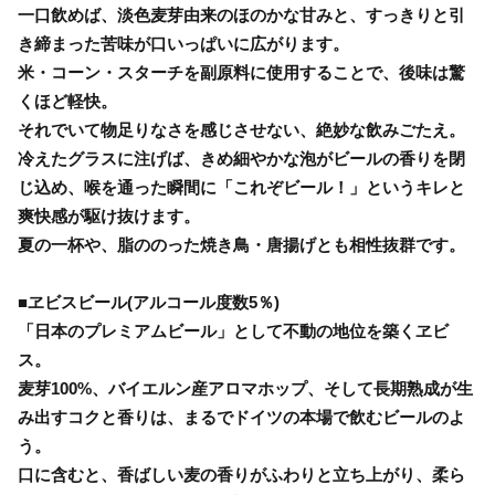
一口飲めば、淡色麦芽由来のほのかな甘みと、すっきりと引
き締まった苦味が口いっぱいに広がります。
米・コーン・スターチを副原料に使用することで、後味は驚
くほど軽快。
それでいて物足りなさを感じさせない、絶妙な飲みごたえ。
冷えたグラスに注げば、きめ細やかな泡がビールの香りを閉
じ込め、喉を通った瞬間に「これぞビール！」というキレと
爽快感が駆け抜けます。
夏の一杯や、脂ののった焼き鳥・唐揚げとも相性抜群です。
■ヱビスビール(アルコール度数5％)
「日本のプレミアムビール」として不動の地位を築くヱビ
ス。
麦芽100%、バイエルン産アロマホップ、そして長期熟成が生
み出すコクと香りは、まるでドイツの本場で飲むビールのよ
う。
口に含むと、香ばしい麦の香りがふわりと立ち上がり、柔ら