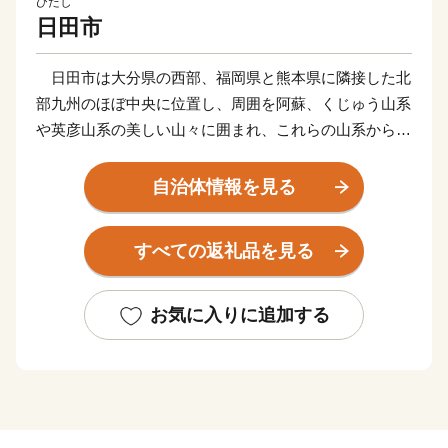
ひたし
日田市
日田市は大分県の西部、福岡県と熊本県に隣接した北
部九州のほぼ中央に位置し、周囲を阿蘇、くじゅう山系
や英彦山系の美しい山々に囲まれ、これらの山系から流
れ出る豊富な水が合流する日田盆地と緑豊かな森林や丘
陵地で市域が形成されています。気候は、内陸特有の性
自治体情報を見る
質から寒暖の差が大きく、雨量も多いことから、四季の
移ろいがはっきりしているといった特徴があります。
すべての返礼品を見る
古くから北部九州の各地を結ぶ交通の要衝として栄
え、江戸時代には幕府直轄地・天領として西国筋郡代が
お気に入りに追加する
置かれるなど、九州の政治・経済・文化の中心地として
発展しました。当時は歴史的な町並みや伝統文化は今な
お脈々と受け継がれており、私塾「咸宜園」や塾と共生
したまち「豆田町」等が教育遺産群として日本遺産に認
定されているほか、「日田祇園の曳山行事」はユネスコ