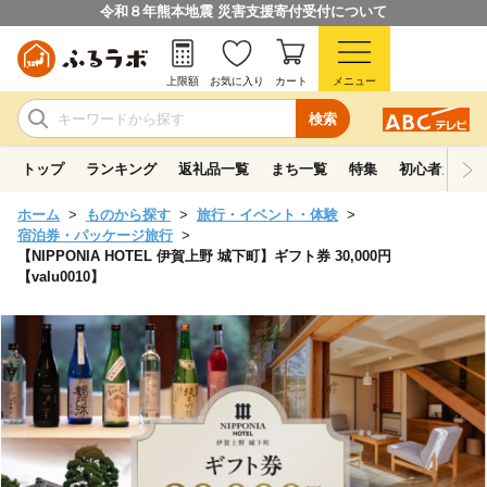
令和８年熊本地震 災害支援寄付受付について
上限額
お気に入り
カート
メニュー
検索
トップ
ランキング
返礼品一覧
まち一覧
特集
初心者ガイド
ホーム
ものから探す
旅行・イベント・体験
宿泊券・パッケージ旅行
【NIPPONIA HOTEL 伊賀上野 城下町】ギフト券 30,000円
【valu0010】