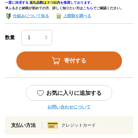
一度に決済する
返礼品数は３つ以内
を推奨しております。
🔰ふるさと納税が初めての方、詳しく知りたい方は
こちら
でご確認ください。
仕組みについて知る
上限額を調べる
数量
寄付する
お気に入りに追加する
お問い合わせについて
支払い方法
クレジットカード