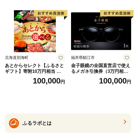
北海道別海町
福井県鯖江市
あとからセレクト【ふるさと
金子眼鏡の全国直営店で使え
ギフト】寄附10万円相当 あ
るメガネ引換券（3万円相
とから選べる！ ギフト いく
当） Bronze
100,000
100,000
円
円
ら ほたて 海鮮 牛肉 別海町
ケーキ アイス （ 後から 選べ
る カタログ カタログポイン
ト カタログギフト あとから
カタログ あとからカタログ
ポイント あとからカタログ
ギフト ふるさと納税 ）
ふるラボとは