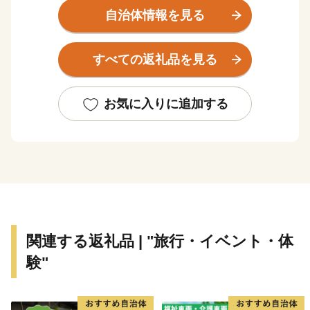
や精神を継承するとともに、忍者を活かした観光やまち
自治体情報を見る
づくりに取り組んでいます。日本一、二の高石垣で知ら
れる伊賀上野城のふもとでは、誰もが忍者気分を味わえ
すべての返礼品を見る
る「伊賀上野ＮＩＮＪＡフェスタ」が開催され、秋には
この地で生まれた俳聖松尾芭蕉の業績を称える「芭蕉
祭」や、ユネスコ無形文化遺産に登録されたダンジリ行
お気に入りに追加する
事で有名な「上野天神祭」が行われるなど、歴史と文化
が香る自然豊かなまちです。
伊賀市には、四方を囲む伊賀盆地のきれいな水と豊か
な土壌に育まれた『伊賀米』、伊勢志摩サミットで用い
られた『伊賀酒』、希少価値の高い”肉の横綱”『伊賀
牛』、昔も今も人々を魅了する『伊賀焼』など、全国に
関連する返礼品 | "旅行・イベント・体
誇るブランド品がいっぱいあります！
験"