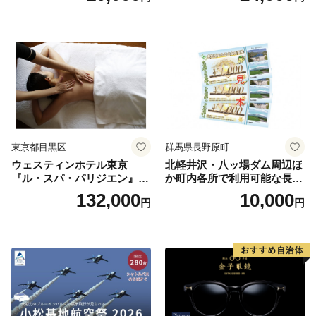
券 ランチ 昼食 食事券 レスト
ラン ブッフェ 東京都 お食事
券
東京都目黒区
群馬県長野原町
ウェスティンホテル東京
北軽井沢・八ッ場ダム周辺ほ
『ル・スパ・パリジエン』選
か町内各所で利用可能な長野
べるボディセラピー90分/1名
原町ふるさと感謝券（3,000
132,000
10,000
円
円
円分）【トラベル 観光 旅行
お土産 群馬県 長野原町 北軽
井沢】