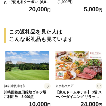
y』で使えるクーポン（6,000
（1,000円）
円）
20,000
5,000
円
円
この返礼品を見た人は
こんな返礼品も見ています
神奈川県川崎市
東京都文京区
川崎国際生田緑地ゴルフ場
【東京ドームホテル】 3階 ス
ご利用券 3,000点
ーパーダイニング リラッサ
ランチブッフェ お食事券 大
10,000
24,000
円
円
人1名様分 関東 東京 ご利用