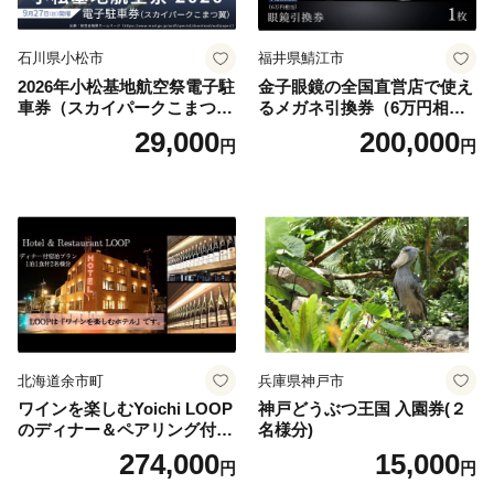
石川県小松市
福井県鯖江市
2026年小松基地航空祭電子駐
金子眼鏡の全国直営店で使え
車券（スカイパークこまつ
るメガネ引換券（6万円相
翼） 駐車場 シャトルバスの
当） Platinum
29,000
200,000
円
円
りばすぐ 石川県 小松市
北海道余市町
兵庫県神戸市
ワインを楽しむYoichi LOOP
神戸どうぶつ王国 入園券(２
のディナー＆ペアリング付宿
名様分)
泊プラン＜デラックスツイン
274,000
15,000
円
円
＞