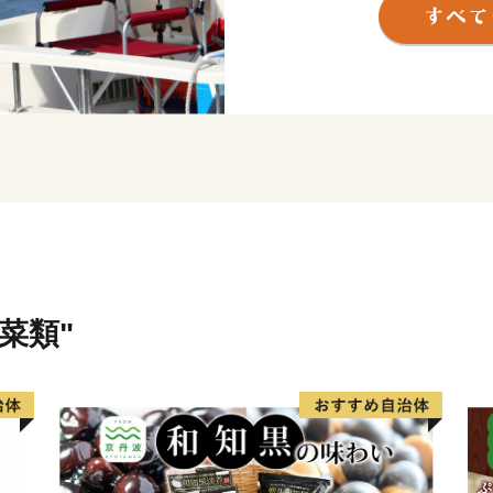
す。また、黒潮の恵みをた
★ABCテレビ「頂！キッチ
👉「頂！キッチン」×ふる
はこちら
★ABCテレビの日本全国の
ボ」で須崎の食を特集！
番組特設ページはこちら！
★ABCテレビ・テレビ朝日
菜類"
崎勘八】が紹介されました
高級カンパチ 「須崎勘八」
高級カンパチ 「須崎勘八」
期間限定でしんじょう君の
見る