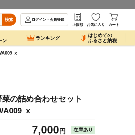
検索
ログイン・会員登録
上限額
お気に入り
カート
はじめての
ランキング
ーン
ふるさと納税
009_x
野菜の詰め合わせセット
A009_x
7,000
在庫あり
円