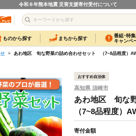
令和８年熊本地震 災害支援寄付受付について
番組･特集
ものから探す
まちから探す
キャンペ
わせ
あわ地区 旬な野菜の詰め合わせセット （7~8品程度）AWA
おすすめ自治体
高知県 須崎市
あわ地区 旬な
（7~8品程度）AW
寄付金額