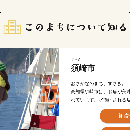
すさきし
須崎市
おさかなのまち、すさき。
高知県須崎市は、お魚が美
れています。水揚げされる
様々な種類の魚貝類が水揚げ
勢えびや、養殖漁業発祥の
べられるメジカの刺身も人