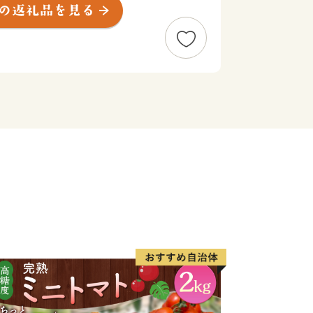
っぷり受けた柑橘類、野菜も絶品です。
ン」で【須崎勘八】を特集！
ラボ限定レシピ付き 須崎勘八の返礼品
食探求番組「ふるさと研究所 ふるラ
系列「朝だ！生です旅サラダ」で【須
！
お刺身用１節 （ぬた付）
お刺身用 半身
お礼状が付いてくる！その他の返礼品を