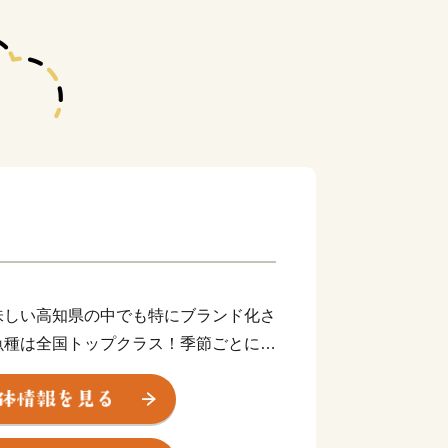
味しい高知県の中でも特にブランド化さ
魚種は全国トップクラス！季節ごとに
されます。 池ノ浦や久通で捕れる伊
地野見湾の鯛やカンパチ、季節限定で食
気を集め、鮮度抜群の魚貝類を楽しめま