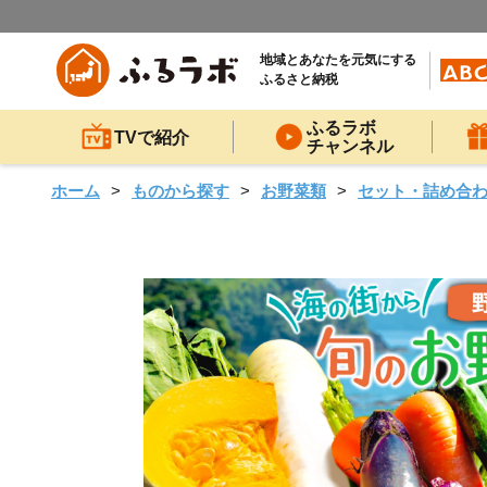
地域とあなたを元気にする
ふるさと納税
ふるラボ
TVで紹介
チャンネル
ホーム
ものから探す
お野菜類
セット・詰め合