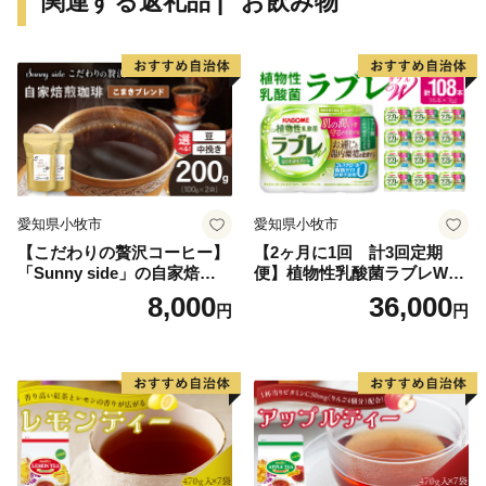
関連する返礼品 | "お飲み物"
いたします。。
愛知県小牧市
愛知県小牧市
【こだわりの贅沢コーヒー】
【2ヶ月に1回 計3回定期
「Sunny side」の自家焙煎珈
便】植物性乳酸菌ラブレW
琲こまきブレンド（200g）
プレーン36本（計108本）
8,000
36,000
円
円