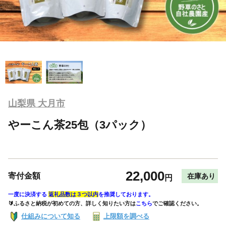
山梨県 大月市
やーこん茶25包（3パック）
22,000
寄付金額
在庫あり
円
一度に決済する
返礼品数は３つ以内
を推奨しております。
🔰ふるさと納税が初めての方、詳しく知りたい方は
こちら
でご確認ください。
仕組みについて知る
上限額を調べる