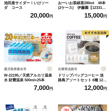
池田産サイダー！いけソー
おーいお茶緑茶280ml 48本
ダ コース
(2ケース) 伊藤園【123317
3】
20,000
15,000
円
円
鹿児島県垂水市
兵庫県淡路市
W-22195／天然アルカリ温泉
ドリップバッグコーヒー 淡
水 財寶温泉 500ml×25本
路島アソートセット 6種 120
袋 飲み比べ コーヒー
7,000
12,000
円
円