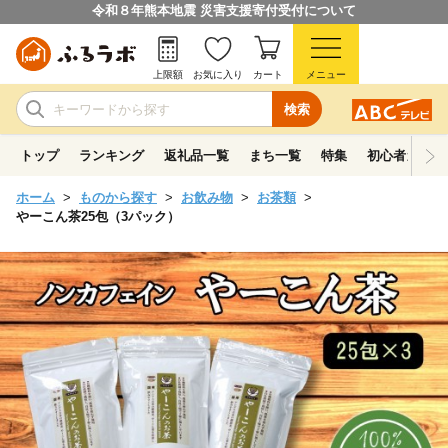
令和８年熊本地震 災害支援寄付受付について
上限額
お気に入り
カート
メニュー
検索
トップ
ランキング
返礼品一覧
まち一覧
特集
初心者ガイド
ホーム
ものから探す
お飲み物
お茶類
やーこん茶25包（3パック）