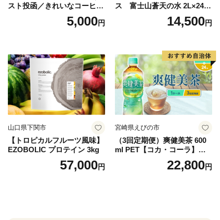
スト投函／きれいなコーヒー
ス 富士山蒼天の水 2L×24本
ドリップバッグ9種セット(18
（4ケース）※離島不可 天然
5,000
14,500
円
円
袋)ゆうパケットでお届け！
水 ミネラルウォーター 水 ペ
ットボトル 2000ml バナジウ
ム天然水 飲料水 軟水 鉱水 国
産 シリカ ミネラル 美容 備蓄
防災 長期保存 富士山 山梨県
忍野村
山口県下関市
宮崎県えびの市
【トロピカルフルーツ風味】
（3回定期便）爽健美茶 600
EZOBOLIC プロテイン 3kg
ml PET【コカ・コーラ】ペ
ットボトル 1ケース(24本) 定
57,000
22,800
円
円
期便 3回(72本) セット お茶
カフェインゼロ ノンカフェ
イン ハトムギ ブレンド茶 宮
崎県 えびの市 送料無料