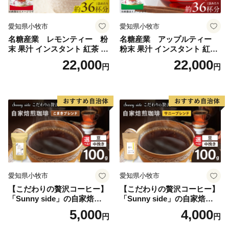
愛知県小牧市
愛知県小牧市
名糖産業 レモンティー 粉
名糖産業 アップルティー
末 果汁 インスタント 紅茶 ビ
粉末 果汁 インスタント 紅茶
タミンC 袋 ロングセラー 粉
ティー ビタミンC 袋 ロング
22,000
22,000
円
円
末飲料 粉末茶 簡単 手軽 ホッ
セラー 粉末飲料 粉末茶 簡単
ト アイス
手軽 ホット アイス
愛知県小牧市
愛知県小牧市
【こだわりの贅沢コーヒー】
【こだわりの贅沢コーヒー】
「Sunny side」の自家焙煎珈
「Sunny side」の自家焙煎珈
琲こまきブレンド（100g）
琲サニーブレンド（100g）
5,000
4,000
円
円