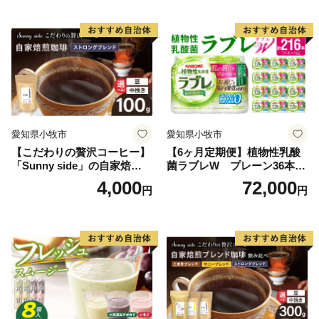
愛知県小牧市
愛知県小牧市
【こだわりの贅沢コーヒー】
【6ヶ月定期便】植物性乳酸
「Sunny side」の自家焙煎珈
菌ラブレW プレーン36本
琲ストロングブレンド（100
（計216本）
4,000
72,000
円
円
g）