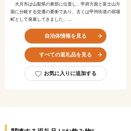
大月市は山梨県の東部に位置し、甲府方面と富士山方
面に分岐する交通の要衝であり、古くは甲州街道の宿場
町として発展してきました。
明治の頃には、養蚕や絹織物のまちとして栄え、郡内屈
指の織物産業の中心地でした。数は少なくなったもの
自治体情報を見る
の、今でも、伝統産業として運営を続けております。
また、日本三奇橋の一つであり、国の名勝指定地に指定
すべての返礼品を見る
されている「名勝猿橋」や、樹齢１０００年とも言われ
る「矢立の杉」があり、人形浄瑠璃「笹子追分人形芝
居」の伝統芸能が受け継がれ、先人からの歴史・文化が
お気に入りに追加する
今も息づいています。
市域の約90％を山林が占めており、「秀麗富嶽十二景」
に代表される山々から望む富士山は「富士の眺めが日本
一美しい街」と言われるほど絶景であり、豊かな自然を
生かした様々なアクティビティ－が体験出来ます。
大月市の歴史と文化を後世に伝えるため、ふるさと大月
に特別な思いをお持ちの皆様のご支援とご協力をお願い