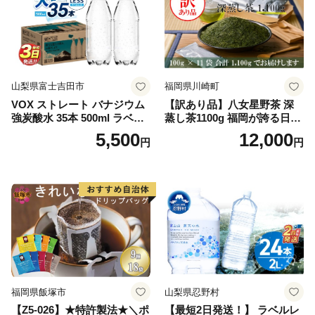
山梨県富士吉田市
福岡県川崎町
VOX ストレート バナジウム
【訳あり品】八女星野茶 深
強炭酸水 35本 500ml ラベル
蒸し茶1100g 福岡が誇る日本
レス【富士吉田市限定カート
茶_ 訳アリ 常温 お茶 茶袋 常
5,500
12,000
円
円
ン】
備品 おちゃ ocha 茶葉 緑茶
飲料 飲み物 八女 茶 日本茶
深むし茶 深蒸し 訳あり お茶
っぱ tea 八女茶 お手軽 簡単
小分け お土産 お取り寄せ グ
ルメ 福岡 九州 福岡県 国産
日本 ふかむし茶 ふかむし 家
庭用 自宅用 ちゃ りょくちゃ
ふかむしちゃ 急須 甘み 川崎
町 送料無料
福岡県飯塚市
山梨県忍野村
【Z5-026】★特許製法★＼ポ
【最短2日発送！】 ラベルレ