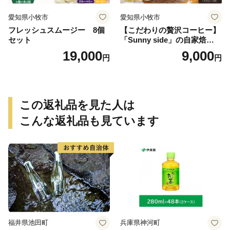
愛知県小牧市
愛知県小牧市
フレッシュスムージー 8個
【こだわりの贅沢コーヒー】
セット
「Sunny side」の自家焙煎珈
琲ブレンド珈琲飲み比べセッ
19,000
9,000
円
円
ト（300g）
この返礼品を見た人は
こんな返礼品も見ています
福井県池田町
兵庫県神河町