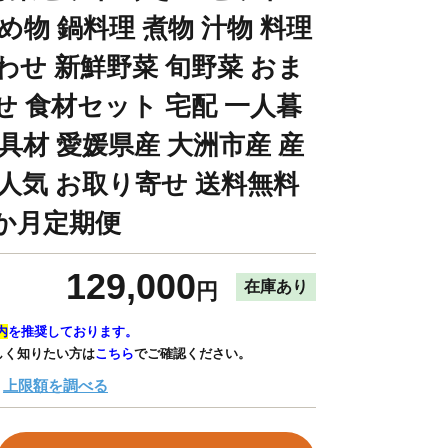
め物 鍋料理 煮物 汁物 料理
わせ 新鮮野菜 旬野菜 おま
せ 食材セット 宅配 一人暮
具材 愛媛県産 大洲市産 産
 人気 お取り寄せ 送料無料
2か月定期便
129,000
在庫あり
円
内
を推奨しております。
しく知りたい方は
こちら
でご確認ください。
上限額を調べる