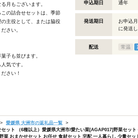
申込期日
通年
なる月もございます。
るこの詰合せセットは、季節
発送期日
お申込月
理の主役として、または脇役
に発送し
ください。
配送
常温
洋菓子も並びます。
も人気です。
ください！
愛媛県 大洲市の返礼品一覧
ット （6種以上）愛媛県大洲市/愛たい菜[AGAP017]野菜セット 
 旬野菜 おまかせセット お任せ 食材セット 宅配 一人暮らし 少量セッ