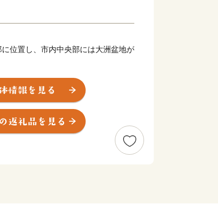
に位置し、市内中央部には大洲盆地が
川（ひじかわ）は、東部の山間地域か
瀬戸内海の伊予灘に注いでいます。この
多く、秋から冬にかけては発生した霧が
冷たい強風が河口を吹き抜ける気象現象
す。
とに暮らしが異なり、上流域では「河
めとする山里文化、中流域では「大洲
漂う城下町文化や市街地が広がっていま
肱川を使った物流の拠点として栄えた歴
どは往時を偲ばせるなど、多様な文化が