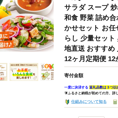
サラダ スープ 炒
和食 野菜 詰め合
かせセット お任
らし 少量セット 
地直送 おすすめ
12ヶ月定期便 1
寄付金額
一度に決済する
返礼品数は３つ以
🔰ふるさと納税が初めての方、詳
仕組みについて知る