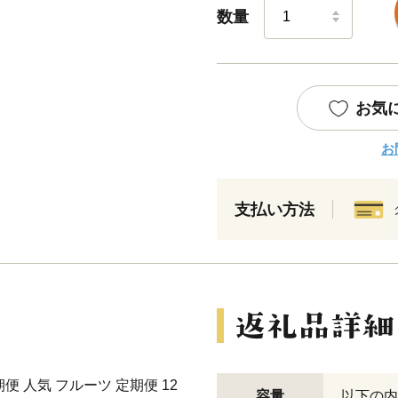
数量
お気
お
支払い方法
便 人気 フルーツ 定期便 12
容量
以下の内