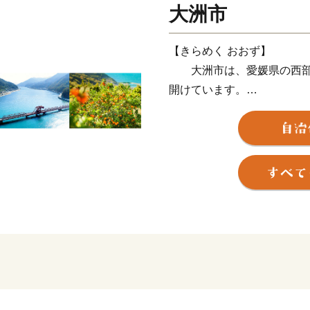
大洲市
【きらめく おおず】
大洲市は、愛媛県の西部
開けています。
市内を流れる一級河川肱
ら盆地を沿うように流れ、
ような地形から霧の発生が
肱川を下り白い霧を伴った
「肱川あらし」がみられま
当市では、肱川の流域ご
辺郷（かわべごう」をはじ
城」をはじめ、水郷の情緒
す。また下流域は、漁港や
史があり、「長浜大橋」な
あるまちです。