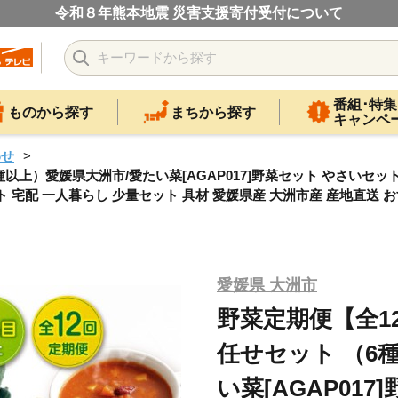
令和８年熊本地震 災害支援寄付受付について
番組･特集
ものから探す
まちから探す
キャンペ
わせ
上）愛媛県大洲市/愛たい菜[AGAP017]野菜セット やさいセット サ
 宅配 一人暮らし 少量セット 具材 愛媛県産 大洲市産 産地直送 お
愛媛県 大洲市
野菜定期便【全1
任せセット （6
い菜[AGAP01