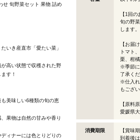
合わせ 旬野菜セット 果物 詰め
【1回の
旬の野菜
します。
。
【お届け
、たいき産直市「愛たい菜」
トマト、
栗、柑橘
価が高い状態で収穫された野
※季節に
します！
了承くだ
※仕入れ
もござい
も美味しい6種類の旬の恵
【原料原
愛媛県大
感、果物は自然の甘みや香り
消費期限
【賞味期
やディナーには色とりどりの
到着後は