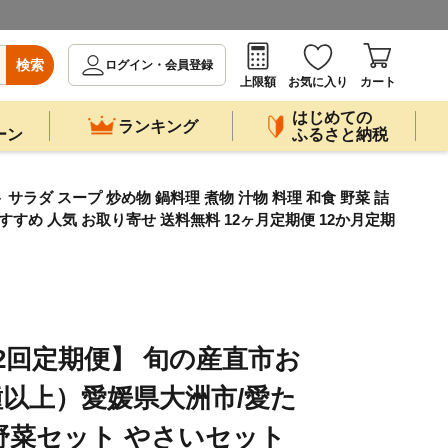
検索
ログイン・会員登録
上限額
お気に入り
カート
はじめての
ランキング
ーン
ふるさと納税
ラダ スープ 炒め物 鍋料理 煮物 汁物 料理 和食 野菜 詰
すすめ 人気 お取り寄せ 送料無料 12ヶ月定期便 12か月定期
2回定期便】 旬の産直市お
種以上）愛媛県大洲市/愛た
7]野菜セット やさいセット