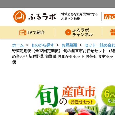
地域とあなたを元気にする
ふるさと納税
ふるラボ
TVで紹介
チャンネル
ホーム
ものから探す
お野菜類
セット・詰め合
野菜定期便【全12回定期便】 旬の産直市お任せセット （6種以
め合わせ 新鮮野菜 旬野菜 おまかせセット お任せ 食材セット
便