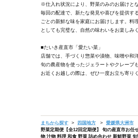
※仕入れ状況により、野菜のみのお届けと
毎回の配達で、新たな発見や喜びを提供す
ごとの新鮮な味を家庭にお届けします。料
としても完璧な、自然の味わいをお楽しみ
■たいき産直市「愛たい菜」
店舗では、手づくり惣菜や漬物、味噌や和
旬の農産物を使ったジェラートやクレープ
お近くお越しの際は、ぜひ一度お立ち寄り
まちから探す
四国地方
愛媛県大洲市
野菜定期便【全12回定期便】 旬の産直市お任せセ
物 汁物 料理 和食 野菜 詰め合わせ 新鮮野菜