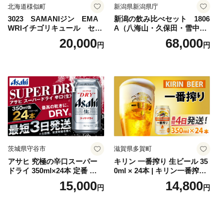
北海道様似町
新潟県新潟県庁
3023 SAMANIジン EMA
新潟の飲み比べセット 1806
WRIイチゴリキュール セッ
A（八海山・久保田・雪中
ト（箱入り）【大人の味 酒
梅・越乃寒梅・かたふね・千
20,000
68,000
円
円
お酒 洋酒 スピリッツ クラフ
代の光）
トジン 国産 sake SAKE gin
GIN liqueur LIQUEUR お酒
セット 詰め合わせ カクテル
ソーダ割り アルコール ロッ
ク ソーダ ジントニック 】
茨城県守谷市
滋賀県多賀町
アサヒ 究極の辛口スーパー
キリン 一番搾り 生ビール 35
ドライ 350ml×24本 定番 ビー
0ml × 24本 | キリン一番搾り
ル 缶ビール 酒 お酒 アルコー
キリンビール 一番搾り ビー
15,000
14,800
円
円
ル 辛口
ル 24缶 きりんいちばんしぼ
り キリン一番搾り びーる 1
ケース 24缶 24本 キリン一番
搾り KIRIN きりん 麒麟 キリ