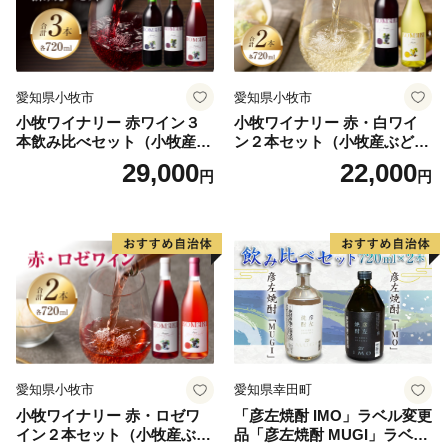
数量的な行政のスリム化のみならず、行政サービスの質
と市民満足度の向上をめざし、「選択と集中」による施
策の重点化などに努めた財政運営を行っています。
愛知県小牧市
愛知県小牧市
小牧ワイナリー 赤ワイン３
小牧ワイナリー 赤・白ワイ
本飲み比べセット（小牧産ぶ
ン２本セット（小牧産ぶどう
どう100％使用）
100％使用）
29,000
22,000
円
円
愛知県小牧市
愛知県幸田町
小牧ワイナリー 赤・ロゼワ
「彦左焼酎 IMO」ラベル変更
イン２本セット（小牧産ぶど
品「彦左焼酎 MUGI」ラベル