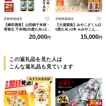
宮崎県都城市
宮崎県都城市
【柳田酒造】山田錦千本桜・
【大浦酒造】みやこざくら(2
母智丘 千本桜(25度)1.8L×2本
0度)1.8L×2本 ≪みやこんじょ
≪みやこんじょ特急便≫_AC
特急便≫_MJ-0771
20,000
15,000
円
円
-0751
この返礼品を見た人は
こんな返礼品も見ています