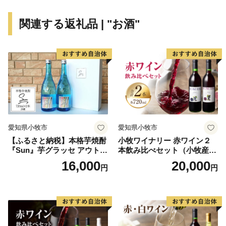
「三鷹市の計画・自治基本条例」
関連する返礼品 | "お酒"
三鷹市では、目標達成に向けた計画に基づき、総合
的、計画的に市政運営を行う計画行政を進めています。
「三鷹市基本構想」を最上位計画とし、基本構想に定め
る基本目標である「高環境・高福祉のまちづくり」を実
現するため、「基本計画」及び「個別計画」を策定して
います。
また、市政運営における最高規範として「三鷹市自治
基本条例」を制定し、同条例に基づき地方自治を推進し
愛知県小牧市
愛知県小牧市
ています。基本構想で描く都市の将来像を実現していく
【ふるさと納税】本格芋焼酎
小牧ワイナリー 赤ワイン２
ため、制度・仕組みを定めたものが自治基本条例で、基
『Sun』芋グラッセ アウトド
本飲み比べセット（小牧産ぶ
本構想と自治基本条例は、市政を進めていくうえでの、
ア ソロキャンプ ベランピン
どう100％使用）
16,000
20,000
円
円
グ 巣ごもり 就労支援
車の両輪のような関係になっています。
「三鷹市の財政」
三鷹市では、低成長時代における緊縮財政を想定し、
行財政改革を日常的な取り組みとして推進しています。