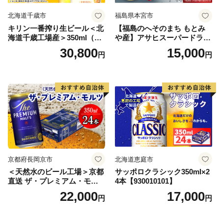
北海道千歳市
福島県本宮市
キリン一番搾り生ビール＜北
【福島のへそのまち もとみ
海道千歳工場産＞350ml（24
や産】アサヒスーパードライ
本） 2ケース
350ml×24本 合計8.4L 1ケー
30,800
15,000
円
円
ス アルコール度数5% 缶ビー
ル お酒 ビール アサヒ スーパ
ードライ super dry 24缶 辛
口 送料無料 カメイ 本宮市
【07214-0206】
京都府長岡京市
北海道恵庭市
＜天然水のビール工場＞京都
サッポロクラシック350ml×2
直送 ザ・プレミアム・モル
4本【930010101】
ツ 350ml×24本 プレモル [149
22,000
17,000
円
円
5]