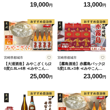
う100％使用）
変更品 飲み比べ セット 合計
19,000
13,000
円
円
2本 720ml×各1本 25度 焼酎
お酒 麦焼酎 芋焼酎
宮崎県都城市
宮崎県都城市
【大浦酒造】みやこざくら(2
【霧島酒造】赤霧島パック(2
0度)1.8L×4本 ≪みやこんじょ
5度)1.8L×3本 ≪みやこんじょ
特急便≫_AD-0771
特急便≫_23-07-K03P-1800-3
25,000
23,000
円
円
-Q