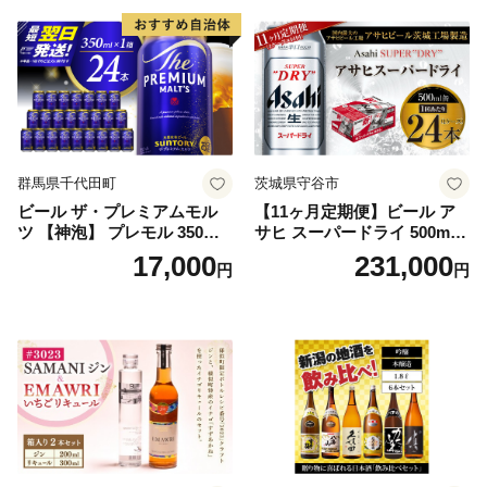
群馬県千代田町
茨城県守谷市
ビール ザ・プレミアムモル
【11ヶ月定期便】ビール ア
ツ 【神泡】 プレモル 350ml
サヒ スーパードライ 500ml 2
× 24本 サントリー〈天然水の
4本 1ケース×11ヶ月 | アサヒ
17,000
231,000
円
円
ビール工場〉群馬※沖縄・離
ビール 究極の辛口 酒 お酒 ア
島地域へのお届け不可
ルコール 生ビール Asahi ア
サヒビール スーパードライ s
uper dry 11回 缶ビール 缶 ギ
フト 内祝い 茨城県守谷市 送
料無料