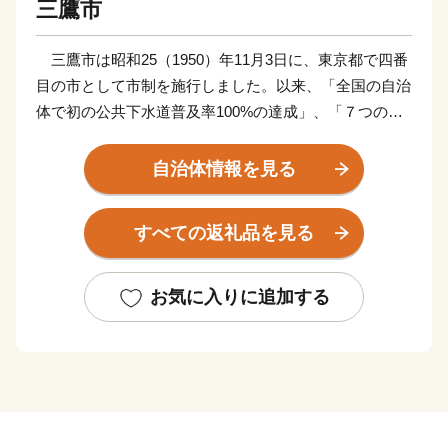
三鷹市
三鷹市は昭和25（1950）年11月3日に、東京都で四番
目の市として市制を施行しました。以来、「全国の自治
体で初の公共下水道普及率100%の達成」、「７つのコ
ミュニティ住区ごとに組織した市民団体である住民協議
会が、自ら管理運営を行うコミュニティ・センターを拠
自治体情報を見る
点に地域づくりを行うコミュニティ行政の推進」、「メ
ンバー全員を公募市民である『みたか市民プラン21会
すべての返礼品を見る
議』による、白紙からの市民参加による基本構想、基本
計画の策定」、「コミュニティ・スクールを基盤とした
小・中一貫教育の全市展開」など、さまざまな分野で先
お気に入りに追加する
駆的な施策を進めてきました。
現在は、成熟した都市の質的向上をめざす「都市再
生」、ともに支えあう地域社会を生み出す「コミュニテ
ィ創生」の２つを最重点課題として、「参加と協働のま
ちづくり」を進めています。