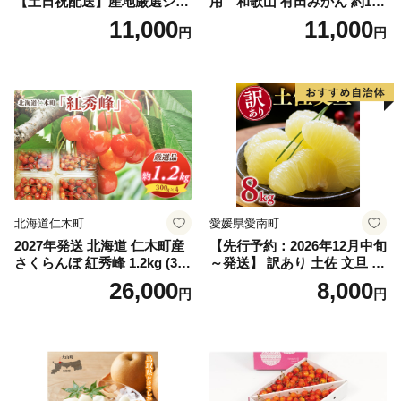
【土日祝配送】産地厳選シャ
用 和歌山 有田みかん 約10k
インマスカット1.2kg～1.3kg
g (2L、3Lサイズ)【湯浅町】
11,000
11,000
円
円
（2房～3房）※沖縄・離島配
_ZJ6079
送不可※ 106-003-sku02-26y
｜シャインマスカット 発送
笛吹市 山梨県 フルーツ 果物
ぶどう 葡萄 大粒 シャインマ
スカット おすすめ シャイン
マスカット 贈答 ギフト 産地
笛吹市 シャインマスカット
笛吹 葡萄 国産 ぶどう 人気
国産 1.2kg 先行｜
北海道仁木町
愛媛県愛南町
2027年発送 北海道 仁木町産
【先行予約：2026年12月中旬
さくらんぼ 紅秀峰 1.2kg (300
～発送】 訳あり 土佐 文旦 8k
g×4パック) Lサイズ以上 旬
g (Mサイズ以上サイズミック
26,000
8,000
円
円
桜桃 産地直送 サクランボ チ
ス) 8000円 わけあり ぶんた
ェリー フルーツ 果物 果物類
ん みかん mikan 蜜柑 ミカン
仁木町 仁木 [松山商店]
土佐文旦 家庭用 産地直送 国
産 農家直送 期間限定 特産品
サイズミックス くらもとフ
ァーム 愛南町 愛媛県