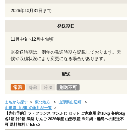
2026年10月31日まで
発送期日
11月中旬~12月中旬頃
※発送時期は、例年の発送時期を記載しております。天
候や収穫状況により変更になる場合があります。
配送
常温
冷蔵
冷凍
別送不可
まちから探す
東北地方
山形県山辺町
山形県 山辺町の返礼品一覧
【先行予約】ラ・フランス サンふじ セット ご家庭用 約10kg 各約5kg
各1箱 計2箱 洋梨 りんご 2026年産 山形県産 ※沖縄・離島への配送不
可 送料無料 tf-fslrx5