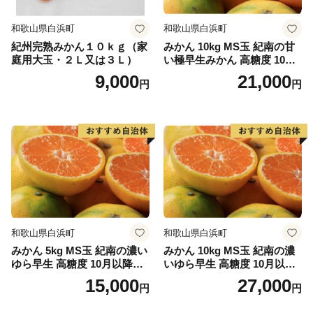
和歌山県白浜町
和歌山県白浜町
紀州完熟みかん１０ｋｇ（家
みかん 10kg MS玉 紀南の甘
庭用大玉・２Ｌ又は３Ｌ）
い極早生みかん 高糖度 10月
以降発送 マルチ被覆栽培
9,000
21,000
円
円
和歌山県白浜町
和歌山県白浜町
みかん 5kg MS玉 紀南の濃い
みかん 10kg MS玉 紀南の濃
ゆら早生 高糖度 10月以降発
いゆら早生 高糖度 10月以降
送 マルチ被覆栽培
発送 マルチ被覆栽培
15,000
27,000
円
円