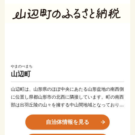
やまのべまち
山辺町
山辺町は、⼭形県のほぼ中央にあたる⼭形盆地の南⻄側
に位置し県都⼭形市の北⻄に隣接しています。町の南⻄
部は出⽻丘陵の⼭々を擁する中⼭間地域となっており、
⼤小の湖沼が点在する緑豊かな森林や湧⽔などが美しい
⾃然景観をつくりだしています。町の北東部は市街地を
自治体情報を見る
形成し、南北に流れる須川に向かってなだらかな東傾斜