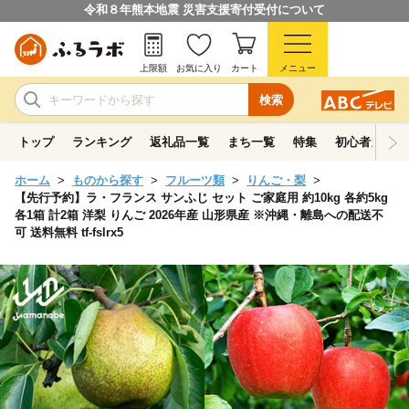
令和８年熊本地震 災害支援寄付受付について
上限額
お気に入り
カート
メニュー
検索
トップ
ランキング
返礼品一覧
まち一覧
特集
初心者ガイド
ホーム
ものから探す
フルーツ類
りんご・梨
【先行予約】ラ・フランス サンふじ セット ご家庭用 約10kg 各約5kg
各1箱 計2箱 洋梨 りんご 2026年産 山形県産 ※沖縄・離島への配送不
可 送料無料 tf-fslrx5