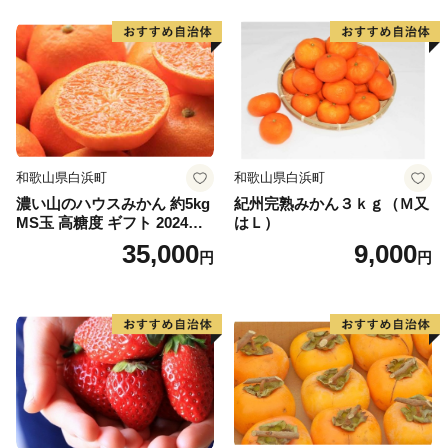
和歌山県白浜町
和歌山県白浜町
濃い山のハウスみかん 約5kg
紀州完熟みかん３ｋｇ（Ｍ又
MS玉 高糖度 ギフト 2024年7
はＬ）
月以降発送分
35,000
9,000
円
円