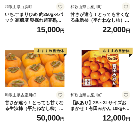
和歌山県白浜町
和歌山県古座川町
いちご まりひめ 約250g×4パ
甘さが違う！とっても甘くな
ック 高糖度 朝採れ超完熟ま
る生渋柿（平たねなし柿）吊
りひめ 1月以降発送分
るし柿用 T字枝or吊るしクリ
15,000
22,000
円
円
ップ付約4.5～5kg 約24～30
個＜2026年10月中旬～順次発
送＞-Ted【art016B】
和歌山県古座川町
和歌山県古座川町
甘さが違う！とっても甘くな
【訳あり】2S～3Lサイズお
る生渋柿（平たねなし柿）吊
まかせ！有田みかん 10kg+2k
るし柿用 T字枝or吊るしクリ
g保証分 11月から12月下旬ま
50,000
12,000
円
円
ップ付約14.5～15kg 約60～
でに順次発送致します。 / 訳
90個＜2026年10月中旬～11
ありみかん 有田みかん みか
月上旬ごろ順次発送＞Ted【a
ん ミカン 蜜柑 柑橘 温州みか