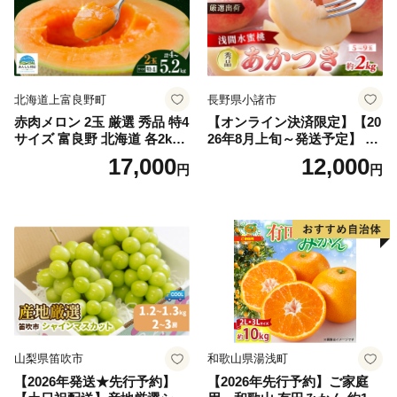
北海道上富良野町
長野県小諸市
赤肉メロン 2玉 厳選 秀品 特4
【オンライン決済限定】【20
サイズ 富良野 北海道 各2kg
26年8月上旬～発送予定】 先
～2.6kg 2玉 セット ファーム
行予約 「浅間水蜜桃プレミ
17,000
12,000
円
円
富良野 メロン めろん 果物 く
アム」 もも あかつき 秀品 約
だもの フルーツ デザート 旬
2kg 5～9玉 贈答品 ふるさと
の果物 旬のフルーツ
納税 果物 桃 フルーツ モモ
果肉 長野県産 小諸市
山梨県笛吹市
和歌山県湯浅町
【2026年発送★先行予約】
【2026年先行予約】ご家庭