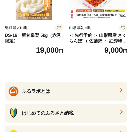
鳥取県大山町
山形県朝日町
DS-16 新甘泉梨 5kg（赤秀
＜ 先行予約 ＞ 山形県産 さく
限定）
らんぼ （ 佐藤錦 ・ 紅秀峰
） ご家庭用 M以上 700g 【20
19,000
9,000
円
円
26年6月下旬から7月上旬発
送】 山形県 果物 フルーツ 初
夏 夏 送料無料
ふるラボとは
はじめてのふるさと納税