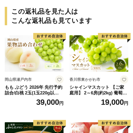
rt015B】
ん 和歌山 ご家庭用
この返礼品を見た人は
こんな返礼品も見ています
岡山県瀬戸内市
香川県東かがわ市
もも ぶどう 2026年 先行予約
シャインマスカット 【ご家
詰合/白桃 2玉(1玉220g以
庭用】 2～6房(約2kg) 葡萄 ぶ
上)・シャインマスカット 晴
どう ブドウ フルーツ 果物 く
39,000
19,000
円
円
王 2房(1房480g以上) 化粧箱
だもの 果実 旬の果物 旬のフ
入り 岡山県産 国産 フルーツ
ルーツ 香川 香川県 東かがわ
果物 ギフト
市