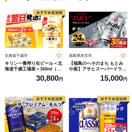
北海道千歳市
福島県本宮市
キリン一番搾り生ビール＜北
【福島のへそのまち もとみ
海道千歳工場産＞350ml（24
や産】アサヒスーパードライ
本） 2ケース
350ml×24本 合計8.4L 1ケー
30,800
15,000
円
円
ス アルコール度数5% 缶ビー
ル お酒 ビール アサヒ スーパ
ードライ super dry 24缶 辛
口 送料無料 カメイ 本宮市
【07214-0206】