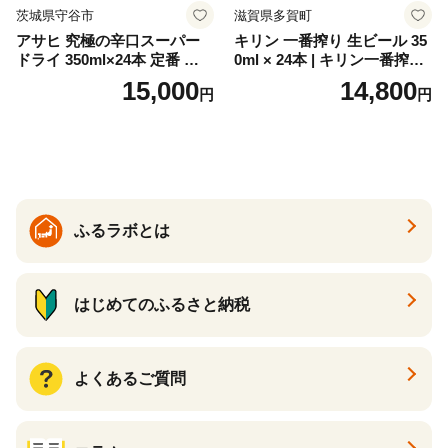
茨城県守谷市
滋賀県多賀町
アサヒ 究極の辛口スーパー
キリン 一番搾り 生ビール 35
ドライ 350ml×24本 定番 ビー
0ml × 24本 | キリン一番搾り
ル 缶ビール 酒 お酒 アルコー
キリンビール 一番搾り ビー
15,000
14,800
円
円
ル 辛口
ル 24缶 きりんいちばんしぼ
り キリン一番搾り びーる 1
ケース 24缶 24本 キリン一番
搾り KIRIN きりん 麒麟 キリ
ン一番搾り いちばんしぼり
キリン一番搾り 父の日 ちち
の日
ふるラボとは
はじめてのふるさと納税
よくあるご質問