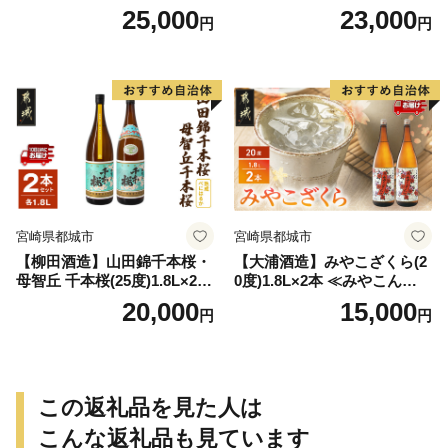
特急便≫_AD-0771
特急便≫_23-07-K03P-1800-3
25,000
23,000
円
円
-Q
宮崎県都城市
宮崎県都城市
【柳田酒造】山田錦千本桜・
【大浦酒造】みやこざくら(2
母智丘 千本桜(25度)1.8L×2本
0度)1.8L×2本 ≪みやこんじょ
≪みやこんじょ特急便≫_AC
特急便≫_MJ-0771
20,000
15,000
円
円
-0751
この返礼品を見た人は
こんな返礼品も見ています