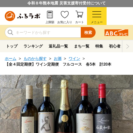
令和８年熊本地震 災害支援寄付受付について
上限額
お気に入り
カート
メニュー
検索
トップ
ランキング
返礼品一覧
まち一覧
特集
初心者ガイド
ホーム
ものから探す
お酒
ワイン
【全４回定期便】ワイン定期便 フルコース 各5本 計20本