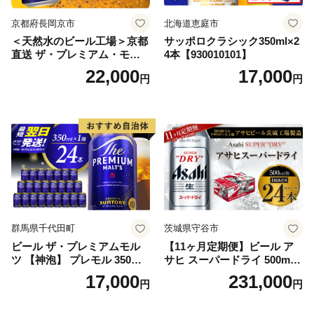
京都府長岡京市
北海道恵庭市
＜天然水のビール工場＞京都
サッポロクラシック350ml×2
直送 ザ・プレミアム・モル
4本【930010101】
ツ 350ml×24本 プレモル [149
22,000
17,000
円
円
5]
群馬県千代田町
茨城県守谷市
ビール ザ・プレミアムモル
【11ヶ月定期便】ビール ア
ツ 【神泡】 プレモル 350ml
サヒ スーパードライ 500ml 2
× 24本 サントリー〈天然水の
4本 1ケース×11ヶ月 | アサヒ
17,000
231,000
円
円
ビール工場〉群馬※沖縄・離
ビール 究極の辛口 酒 お酒 ア
島地域へのお届け不可
ルコール 生ビール Asahi ア
サヒビール スーパードライ s