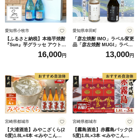
愛知県小牧市
愛知県幸田町
【ふるさと納税】本格芋焼酎
「彦左焼酎 IMO」ラベル変更
『Sun』芋グラッセ アウトド
品「彦左焼酎 MUGI」ラベル
ア ソロキャンプ ベランピン
変更品 飲み比べ セット 合計
16,000
13,000
円
円
グ 巣ごもり 就労支援
2本 720ml×各1本 25度 焼酎
お酒 麦焼酎 芋焼酎
宮崎県都城市
宮崎県都城市
【大浦酒造】みやこざくら(2
【霧島酒造】赤霧島パック(2
0度)1.8L×4本 ≪みやこんじょ
5度)1.8L×3本 ≪みやこんじょ