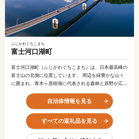
ふじかわぐちこまち
富士河口湖町
富士河口湖町（ふじかわぐちこまち）は、日本最高峰の
富士山の北側に位置しています。 周辺を緑豊かな山々
に囲まれ、青木ヶ原樹海に代表される森林と原野が広が
る自然環境の中で、富士五湖のうち、河口湖、西湖、精
進湖、本栖湖という全く特徴の異なった４つの湖を有す
自治体情報を見る
る日本屈指の景勝地として高い評価を得ています。南は
富士山の傾斜地、北は御坂山系に挟まれた高原のため夏
すべての返礼品を見る
季は過ごしやすく、四季折々、美しく豊かな自然を求め
て国内外から多くの人々が訪れる国際観光地です。後世