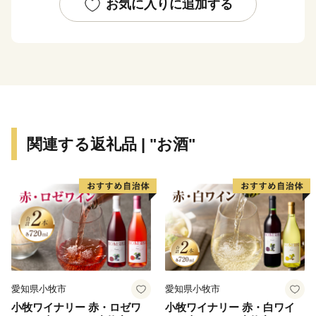
に向け「富士山」が世界文化遺産であり続けるよう、
お気に入りに追加する
様々な政策に取り組んでいます。
都心から車で約９０分の場所に位置する富士河口湖町で
は、河口湖美術館や河口湖ステラシアターなどの文化・
観光施設のほか、富士山と湖が眺望できる温泉郷、旅
館、ホテルなどの宿泊施設も充実しています。 ハーブ
フェスティバルや紅葉まつりなど季節を感じることので
きるイベントのほかにも、富士山河口湖音楽祭や、４つ
関連する返礼品 | "お酒"
の湖で行われる花火大会、マラソンなど多彩なイベント
が開催され、１年を通じて楽しむことができます。
愛知県小牧市
愛知県小牧市
小牧ワイナリー 赤・ロゼワ
小牧ワイナリー 赤・白ワイ