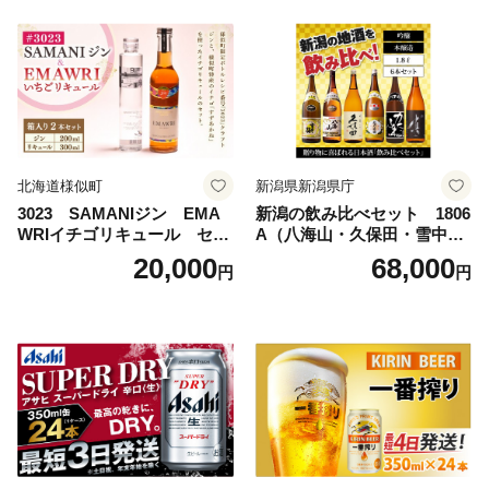
uper dry 11回 缶ビール 缶 ギ
フト 内祝い 茨城県守谷市 送
料無料
北海道様似町
新潟県新潟県庁
3023 SAMANIジン EMA
新潟の飲み比べセット 1806
WRIイチゴリキュール セッ
A（八海山・久保田・雪中
ト（箱入り）【大人の味 酒
梅・越乃寒梅・かたふね・千
20,000
68,000
円
円
お酒 洋酒 スピリッツ クラフ
代の光）
トジン 国産 sake SAKE gin
GIN liqueur LIQUEUR お酒
セット 詰め合わせ カクテル
ソーダ割り アルコール ロッ
ク ソーダ ジントニック 】