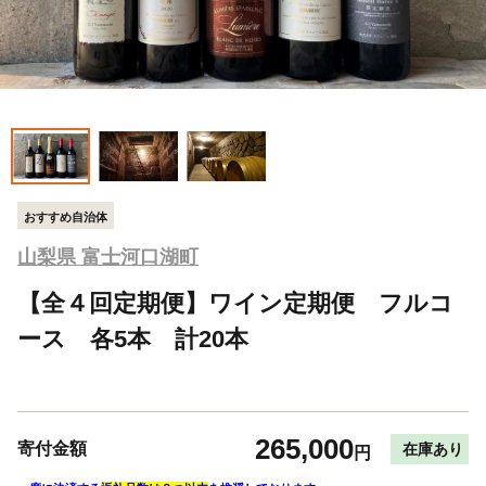
おすすめ自治体
山梨県 富士河口湖町
【全４回定期便】ワイン定期便 フルコ
ース 各5本 計20本
265,000
寄付金額
在庫あり
円