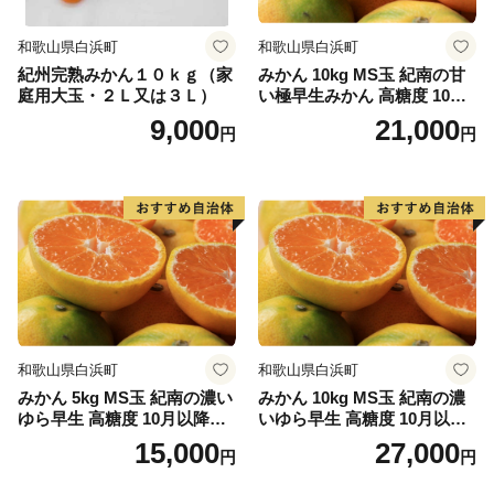
和歌山県白浜町
和歌山県白浜町
紀州完熟みかん１０ｋｇ（家
みかん 10kg MS玉 紀南の甘
庭用大玉・２Ｌ又は３Ｌ）
い極早生みかん 高糖度 10月
以降発送 マルチ被覆栽培
9,000
21,000
円
円
和歌山県白浜町
和歌山県白浜町
みかん 5kg MS玉 紀南の濃い
みかん 10kg MS玉 紀南の濃
ゆら早生 高糖度 10月以降発
いゆら早生 高糖度 10月以降
送 マルチ被覆栽培
発送 マルチ被覆栽培
15,000
27,000
円
円