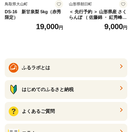
鳥取県大山町
山形県朝日町
DS-16 新甘泉梨 5kg（赤秀
＜ 先行予約 ＞ 山形県産 さく
限定）
らんぼ （ 佐藤錦 ・ 紅秀峰
） ご家庭用 M以上 700g 【20
19,000
9,000
円
円
26年6月下旬から7月上旬発
送】 山形県 果物 フルーツ 初
夏 夏 送料無料
ふるラボとは
はじめてのふるさと納税
よくあるご質問