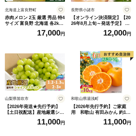
北海道上富良野町
長野県小諸市
赤肉メロン 2玉 厳選 秀品 特4
【オンライン決済限定】【20
サイズ 富良野 北海道 各2kg
26年8月上旬～発送予定】 先
～2.6kg 2玉 セット ファーム
行予約 「浅間水蜜桃プレミ
17,000
12,000
円
円
富良野 メロン めろん 果物 く
アム」 もも あかつき 秀品 約
だもの フルーツ デザート 旬
2kg 5～9玉 贈答品 ふるさと
の果物 旬のフルーツ
納税 果物 桃 フルーツ モモ
果肉 長野県産 小諸市
山梨県笛吹市
和歌山県湯浅町
【2026年発送★先行予約】
【2026年先行予約】ご家庭
【土日祝配送】産地厳選シャ
用 和歌山 有田みかん 約10k
インマスカット1.2kg～1.3kg
g (2L、3Lサイズ)【湯浅町】
11,000
11,000
円
円
（2房～3房）※沖縄・離島配
_ZJ6079
送不可※ 106-003-sku02-26y
｜シャインマスカット 発送