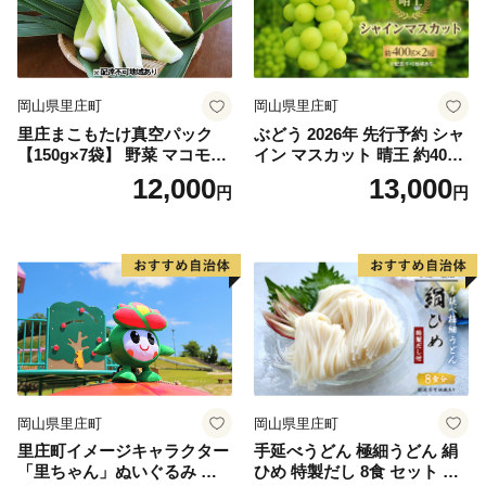
岡山県里庄町
岡山県里庄町
里庄まこもたけ真空パック
ぶどう 2026年 先行予約 シャ
【150g×7袋】 野菜 マコモダ
イン マスカット 晴王 約400g
ケ
×2房 8月下旬～11月下旬発送
12,000
13,000
円
円
ブドウ 葡萄 岡山県産 国産 フ
ルーツ 果物 ギフト
岡山県里庄町
岡山県里庄町
里庄町イメージキャラクター
手延べうどん 極細うどん 絹
「里ちゃん」ぬいぐるみ 里
ひめ 特製だし 8食 セット 詰