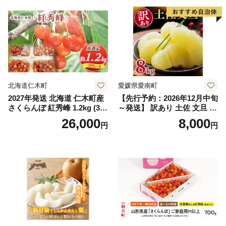
笛吹市 山梨県 フルーツ 果物
ぶどう 葡萄 大粒 シャインマ
スカット おすすめ シャイン
マスカット 贈答 ギフト 産地
笛吹市 シャインマスカット
笛吹 葡萄 国産 ぶどう 人気
国産 1.2kg 先行｜
北海道仁木町
愛媛県愛南町
2027年発送 北海道 仁木町産
【先行予約：2026年12月中旬
さくらんぼ 紅秀峰 1.2kg (300
～発送】 訳あり 土佐 文旦 8k
g×4パック) Lサイズ以上 旬
g (Mサイズ以上サイズミック
26,000
8,000
円
円
桜桃 産地直送 サクランボ チ
ス) 8000円 わけあり ぶんた
ェリー フルーツ 果物 果物類
ん みかん mikan 蜜柑 ミカン
仁木町 仁木 [松山商店]
土佐文旦 家庭用 産地直送 国
産 農家直送 期間限定 特産品
サイズミックス くらもとフ
ァーム 愛南町 愛媛県