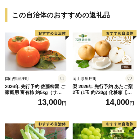
rt015B】
ん 和歌山 ご家庭用
この自治体のおすすめの返礼品
岡山県里庄町
岡山県里庄町
2026年 先行予約 佐藤柿園 ご
梨 2026年 先行予約 あたご梨
家庭用 富有柿 約5kg（サイズ
2玉 (1玉 約720g) 化粧箱【11
おまかせ） 柿 かき カキ 果物
月下旬～12月中旬頃発送】
13,000
14,000
円
円
くだもの フルーツ 期間限定
ナシ なし 岡山県産 国産 フル
数量限定 大容量 人気 おすす
ーツ 果物 ギフト 石原果樹園
め 岡山県 里庄町 果物類