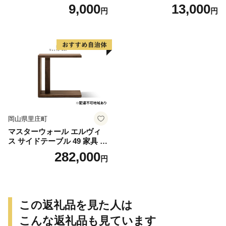
庄町 里ちゃん 9000円
め合わせ 細うどん 乾燥うど
9,000
13,000
円
円
ん 乾麺 手延べ うどん 麺類
麺 下茹でなし 常備食 常備食
品 岡山 岡山県 里庄町
岡山県里庄町
マスターウォール エルヴィ
ス サイドテーブル 49 家具 イ
ンテリア ウォールナット 送
282,000
円
料無料 収納 ナイトテーブル
この返礼品を見た人は
こんな返礼品も見ています