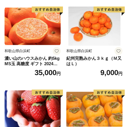
和歌山県白浜町
和歌山県白浜町
濃い山のハウスみかん 約5kg
紀州完熟みかん３ｋｇ（Ｍ又
MS玉 高糖度 ギフト 2024年7
はＬ）
月以降発送分
35,000
9,000
円
円