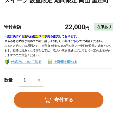
スイーツ 数量限定 期間限定 岡山 里庄町
22,000
寄付金額
在庫あり
円
一度に決済する
返礼品数は３つ以内
を推奨しております。
🔰ふるさと納税が初めての方、詳しく知りたい方は
こちら
でご確認ください。
ふるさと納税では原則として自己負担額の2,000円を除いた全額が控除の対象となり
ます。控除の対象となる寄付金額は、収入や家族構成などに応じて一定の上限があ
りますのでご注意ください。
仕組みについて知る
上限額を調べる
数量
寄付する