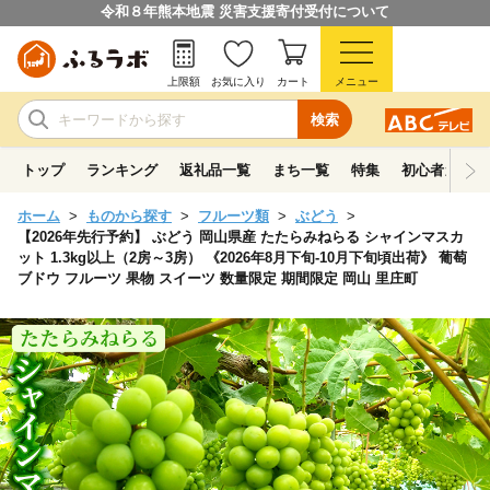
令和８年熊本地震 災害支援寄付受付について
上限額
お気に入り
カート
メニュー
検索
トップ
ランキング
返礼品一覧
まち一覧
特集
初心者ガイド
ホーム
ものから探す
フルーツ類
ぶどう
【2026年先行予約】 ぶどう 岡山県産 たたらみねらる シャインマスカ
ット 1.3kg以上（2房～3房） 《2026年8月下旬-10月下旬頃出荷》 葡萄
ブドウ フルーツ 果物 スイーツ 数量限定 期間限定 岡山 里庄町