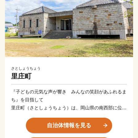
さとしょうちょう
里庄町
『子どもの元気な声が響き みんなの笑顔があふれるま
ち』を目指して
里庄町（さとしょうちょう）は、岡山県の南西部に位置
する約12㎢のコンパクトな町です。
瀬戸内海特有の温暖な気候と豊かな自然に恵まれ、四季
自治体情報を見る
折々に町を彩る花々が、訪れる人の心を和ませていま