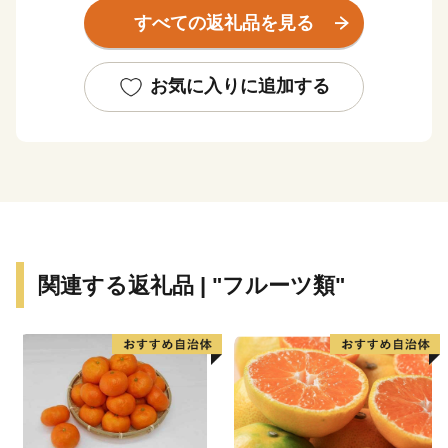
す。
すべての返礼品を見る
中でも教育、文化の振興に積極的に取り組み、町内には
図書館や文化ホールといった県下でも有数の施設が整っ
ています。
お気に入りに追加する
コンパクトな町だからこそできる魅力あるまちづくりを
続け、人口は過去３０年以上に渡って、１０，０００人
台をキープしています。
里庄町には、「子どもを産み育てやすい環境」、「身近
できめ細かな行政サービス」、「年を重ねても健康で快
適に暮らせる」など子どもからお年寄りまで各世代の住
みやすさがそろっています。
関連する返礼品 | "フルーツ類"