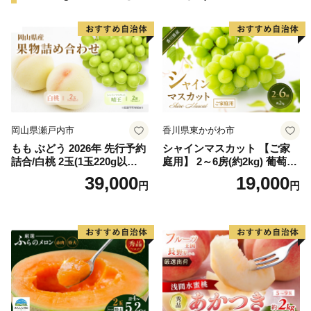
岡山県瀬戸内市
香川県東かがわ市
もも ぶどう 2026年 先行予約
シャインマスカット 【ご家
詰合/白桃 2玉(1玉220g以
庭用】 2～6房(約2kg) 葡萄 ぶ
上)・シャインマスカット 晴
どう ブドウ フルーツ 果物 く
39,000
19,000
円
円
王 2房(1房480g以上) 化粧箱
だもの 果実 旬の果物 旬のフ
入り 岡山県産 国産 フルーツ
ルーツ 香川 香川県 東かがわ
果物 ギフト
市