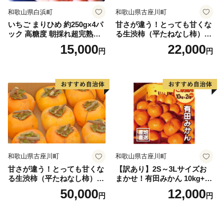
和歌山県白浜町
和歌山県古座川町
いちご まりひめ 約250g×4パ
甘さが違う！とっても甘くな
ック 高糖度 朝採れ超完熟ま
る生渋柿（平たねなし柿）吊
りひめ 1月以降発送分
るし柿用 T字枝or吊るしクリ
15,000
22,000
円
円
ップ付約4.5～5kg 約24～30
個＜2026年10月中旬～順次発
送＞-Ted【art016B】
和歌山県古座川町
和歌山県古座川町
甘さが違う！とっても甘くな
【訳あり】2S～3Lサイズお
る生渋柿（平たねなし柿）吊
まかせ！有田みかん 10kg+2k
るし柿用 T字枝or吊るしクリ
g保証分 11月から12月下旬ま
50,000
12,000
円
円
ップ付約14.5～15kg 約60～
でに順次発送致します。 / 訳
90個＜2026年10月中旬～11
ありみかん 有田みかん みか
月上旬ごろ順次発送＞Ted【a
ん ミカン 蜜柑 柑橘 温州みか