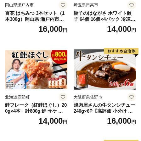
岡山県瀬戸内市
埼玉県日高市
百花 はちみつ 3本セット（1
餃子のはながさ ホワイト餃
本300g）岡山県 瀬戸内市産
子 64個 16個×4パック 冷凍
石黒農園 ヨーグルト パン 砂
中華 点心 B級グルメ ご当地
16,000
14,000
円
円
糖の代わり 香り高い いい香
野菜 おつまみ おかず 簡単調
り 季節の花の蜜 トンガリ容
理 時短 リピート 保存 豚肉
器入り
特製 ポーク 大きめ ジューシ
ー ギフト お取り寄せ 日高市
北海道鹿部町
大阪府泉佐野市
鮭フレーク（紅鮭ほぐし）20
焼肉屋さんの牛タンシチュー
0g×4本 計800g 鮭 サケ 鮭
240g×6P【高評価 小分け 惣
ほぐし サケフレーク シャケ
菜 牛たん 一人暮らし 冷凍】
14,000
16,000
円
円
フレーク 鮭フレーク