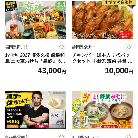
福岡県田川市
静岡県袋井市
おせち 2027 博多久松 厳選和
チキンバー 10本入り×5パッ
風 三段重おせち『高砂』 6.5
クセット 手羽先 惣菜 弁当 お
寸 3段重 2～3人前 おせち料
かず お酒 おつまみ ギフト キ
43,000
10,000
円
円
理 重箱 お正月 冷凍おせち 縁
ャンプ アウトドア キャンプ
起物 祝箸付 福岡 お節 オセチ
飯 保存食 非常食 鶏肉 肉 お
oseti osechi お祝い 迎春おせ
肉 鶏 人気 厳選 静岡県袋井市
ち 本格おせち おせち予約 年
末 年始 お取り寄せ 新春 贅沢
おせち こだわりおせち 惣菜
老舗おせち ふるさと納税お
せち 御節 お節料理 正月 調理
不要 おせち料理2027
島根県雲南市
石川県かほく市