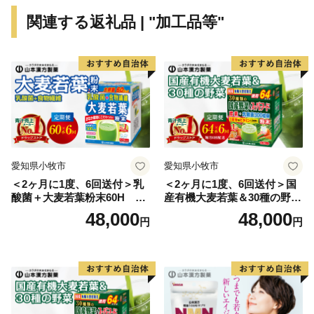
す。
関連する返礼品 | "加工品等"
愛知県小牧市
愛知県小牧市
＜2ヶ月に1度、6回送付＞乳
＜2ヶ月に1度、6回送付＞国
酸菌＋大麦若葉粉末60H 山
産有機大麦若葉＆30種の野
本漢方 定期便
菜 山本漢方 定期便
48,000
48,000
円
円