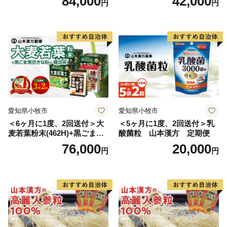
84,000
42,000
円
円
愛知県小牧市
愛知県小牧市
＜6ヶ月に1度、2回送付＞大
＜5ヶ月に1度、2回送付＞乳
麦若葉粉末(462H)+黒ごま黒
酸菌粒 山本漢方 定期便
豆きな粉+ 糖流茶 山本漢
76,000
20,000
円
円
方 定期便