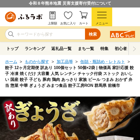
令和８年熊本地震 災害支援寄付受付について
上限額
お気に入り
カート
メニュー
検索
トップ
ランキング
返礼品一覧
まち一覧
特集
初心者ガイド
ホーム
ものから探す
加工品等
缶詰・瓶詰め・レトルト
餃子 12ヶ月定期便 訳あり 100個セット 50個×2袋 | 物価高 家計応援 餃
子 冷凍 焼くだけ 大容量 人気 レンチン チャック付袋 ストック おいし
い 国産 餃子 子ども 豚肉 鶏肉 あっさり 家族 ビール つまみ おかず 弁
当 惣菜 中華 ぎょうざ みまつ食品 餃子工房RON 群馬県 前橋市