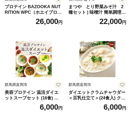
プロテイン BAZOOKA NUT
まつや とり野菜みそ汁 2
RITION WPC（ホエイプロテ
種セット | 味噌汁 簡単調理
イン）＜プレーン＞ 900g｜
お味噌 おみそ みそ とり野菜
26,000
22,000
円
円
バズーカ岡田監修・植物由来
時短料理 時短ごはん ご当地
の甘味料使用・国内製造 島
フリーズドライ
根県雲南市/株式会社アルプ
ロン [AIEN005]
群馬県富岡市
群馬県富岡市
美容プロテイン 温活ダイエ
ダイエットクラムチャウダー
ットスープセット (16食) 小
＜豆乳仕立て＞(24食入) クラ
分け スープ 食べ比べ セット
ムチャウダー 豆乳 ダイエッ
6,000
6,000
円
円
詰合せ クラムチャウダー チ
ト スープ プロテイン たんぱ
ゲ コーン ポタージュ トマト
く質 食物繊維 食品 F20E-799
温活 ダイエット 美容 プロテ
イン 食品 F20E-809