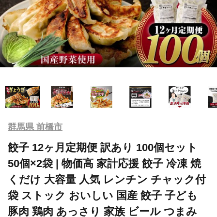
群馬県 前橋市
餃子 12ヶ月定期便 訳あり 100個セット
50個×2袋 | 物価高 家計応援 餃子 冷凍 焼
くだけ 大容量 人気 レンチン チャック付
袋 ストック おいしい 国産 餃子 子ども
豚肉 鶏肉 あっさり 家族 ビール つまみ