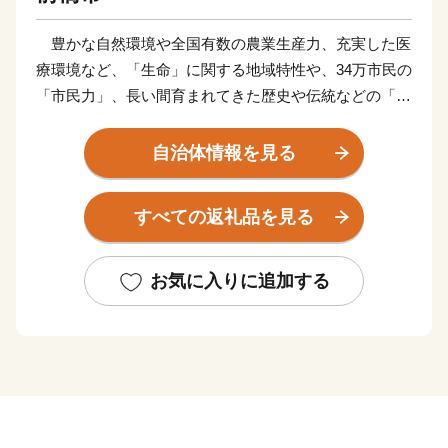
豊かな自然環境や全国有数の農業生産力、充実した医
療環境など、「生命」に関する地域特性や、34万市民の
「市民力」、長い間育まれてきた歴史や伝統などの「地
域力」を最大限に活かし、市民誰もが元気に暮らせる安
全・安心なまちづくりを進めています。
自治体情報を見る
ふるさと納税制度の実施にあたっては、全国の賛同者
とともに事業を推進したい13のプロジェクトコース と
すべての返礼品を見る
市長一任コースの計14通りの使い道を掲載させていただ
き、多様な本市の特産品や体験サービスを返礼品として
ご用意させていただいております。
お気に入りに追加する
前橋市出身の皆様、全国にお住まいの皆様には、「前
橋」づくりにご協力いただくとともに、本市在住の皆様
におかれても、市外でご活躍されている多くの方々に、
前橋市への「ふるさと納税」についてご案内いただきま
すよう、お願い申し上げます。
全国の皆様からの温かい応援を心からお待ちしていま