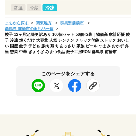
常温
冷蔵
冷凍
まちから探す
関東地方
群馬県前橋市
群馬県 前橋市の返礼品一覧
餃子 12ヶ月定期便 訳あり 100個セット 50個×2袋 | 物価高 家計応援 餃
子 冷凍 焼くだけ 大容量 人気 レンチン チャック付袋 ストック おいし
い 国産 餃子 子ども 豚肉 鶏肉 あっさり 家族 ビール つまみ おかず 弁
当 惣菜 中華 ぎょうざ みまつ食品 餃子工房RON 群馬県 前橋市
このページをシェアする