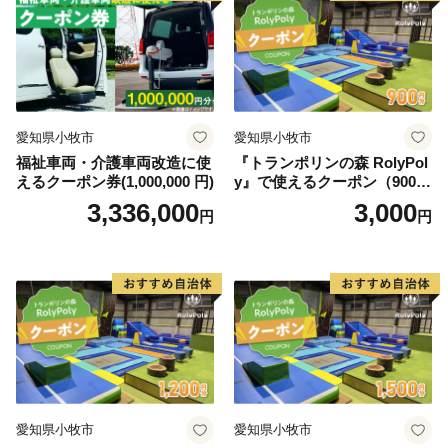
・令和7年4月1日から葛城市のふるさと納税相談窓口が
以下の連絡先に変更になりました。お手数ですが、ご質
問、ご相談等ございましたら下記連絡先までご連絡いた
だきますようお願いいたします。
【連絡先】
愛知県小牧市
愛知県小牧市
名称：葛城市ふるさと係
福祉車両・介護車両改造に使
『トランポリンの森 RolyPol
えるクーポン券(1,000,000 円)
y』で使えるクーポン（900
TEL：0120-139-725
円）
3,336,000
3,000
メールアドレス：furusato@katsuragicity.net
円
円
受付時間 9：00~17：00（土・日、祝祭日を除く）
【寄附受納証およびワンストップ特例申請書について】
入金確認後1～2週間程度でお届けします。
返送先住所：〒646-0032 和歌山県田辺市下屋敷町35-2
葛城市ふるさと納税担当(委託先:株式会社
じゃばらいず北山) 宛
愛知県小牧市
愛知県小牧市