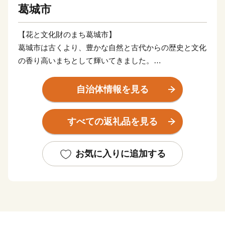
葛城市
【花と文化財のまち葛城市】
葛城市は古くより、豊かな自然と古代からの歴史と文化
の香り高いまちとして輝いてきました。
名所・旧跡は多く、訪れる多くの人々を魅了し続けてい
ます。
自治体情報を見る
下部写真説明
すべての返礼品を見る
①～②當麻寺…境内には、国宝指定の本堂・東塔・西
塔、国の重要文化財指定の金堂・講堂などが立ち並び、
多くの貴重な文化財を伝えています。
お気に入りに追加する
③笛吹神社…正式には「葛木坐火雷神社」といい、漫画
「鬼滅の刃」に登場する大技の名前が社名に入っている
ことで話題となっています。
④竹内街道…推古天皇21年に開通した、飛鳥の都と難波
を結ぶ我が国最古の官道です。松尾芭蕉、司馬遼太郎ゆ