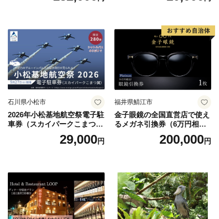
お土産 群馬県 長野原町 北軽
井沢】
石川県小松市
福井県鯖江市
2026年小松基地航空祭電子駐
金子眼鏡の全国直営店で使え
車券（スカイパークこまつ
るメガネ引換券（6万円相
翼） 駐車場 シャトルバスの
当） Platinum
29,000
200,000
円
円
りばすぐ 石川県 小松市