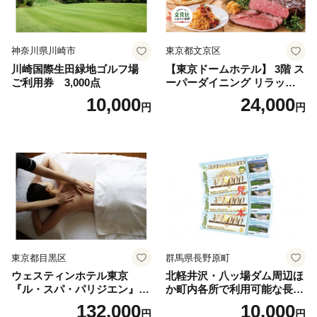
神奈川県川崎市
東京都文京区
川崎国際生田緑地ゴルフ場
【東京ドームホテル】 3階 ス
ご利用券 3,000点
ーパーダイニング リラッサ
ランチブッフェ お食事券 大
10,000
24,000
円
円
人1名様分 関東 東京 ご利用
券 ランチ 昼食 食事券 レスト
ラン ブッフェ 東京都 お食事
券
東京都目黒区
群馬県長野原町
ウェスティンホテル東京
北軽井沢・八ッ場ダム周辺ほ
『ル・スパ・パリジエン』選
か町内各所で利用可能な長野
べるボディセラピー90分/1名
原町ふるさと感謝券（3,000
132,000
10,000
円
円
円分）【トラベル 観光 旅行