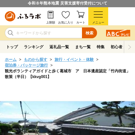
令和８年熊本地震 災害支援寄付受付について
上限額
お気に入り
カート
メニュー
検索
トップ
ランキング
返礼品一覧
まち一覧
特集
初心者ガイド
ホーム
ものから探す
旅行・イベント・体験
宿泊券・パッケージ旅行
観光ボランティアガイドと歩く葛城市 ア 日本遺産認定「竹内街道」
散策（半日）【kkvg001】