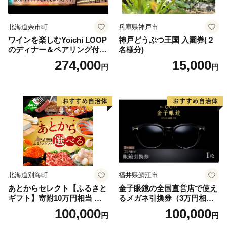
北海道余市町
兵庫県神戸市
ワインを楽しむYoichi LOOP
神戸どうぶつ王国 入園券(２
のディナー＆ペアリング付宿
名様分)
泊プラン＜デラックスツイン
274,000
15,000
円
円
＞
北海道別海町
福井県鯖江市
あとからセレクト【ふるさと
金子眼鏡の全国直営店で使え
ギフト】寄附10万円相当 あ
るメガネ引換券（3万円相
とから選べる！ ギフト いく
当） Bronze
100,000
100,000
円
円
ら ほたて 海鮮 牛肉 別海町
ケーキ アイス （ 後から 選べ