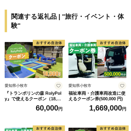
かりの地としても有名です。
⑤相撲館「けはや座」…葛城市は相撲発祥の地であり、
関連する返礼品 | "旅行・イベント・体
相撲の開祖『當麻蹶速』を顕彰する目的で開館されまし
験"
た。館内には本場所と同サイズの土俵があり、誰でも自
由に上がることができます。また、所有資料は約12000
点もあります。
【お申込とお礼の品のお届けについて】
・葛城市外にお住まいの方で、ご寄附いただいた皆様に
葛城市産のお礼の品をお送りいたします。
愛知県小牧市
愛知県小牧市
・寄附者様のご都合による寄附申込のキャンセル、お礼
『トランポリンの森 RolyPol
福祉車両・介護車両改造に使
の品の変更や返品、配送先や配送時期の変更はできませ
y』で使えるクーポン（18,00
えるクーポン券(500,000 円)
ん。
0円）
60,000
1,669,000
円
円
・寄附者様のご都合によりお礼の品がお届けできない場
合、お礼の品の再送はいたしません。あらかじめご了承
ください。