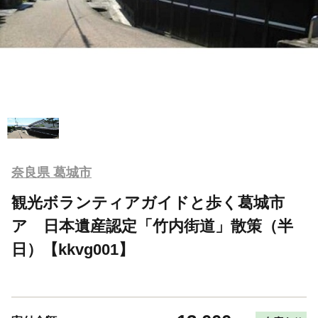
奈良県 葛城市
観光ボランティアガイドと歩く葛城市
ア 日本遺産認定「竹内街道」散策（半
日）【kkvg001】