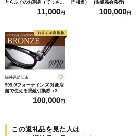
とらふぐのお刺身（てっさ）
円相当） (眼鏡協会発行)
2人前 約60g
11,000
100,000
円
円
福井県鯖江市
999.9/フォーナインズ 対象店
舗で使える眼鏡引換券（3万
円相当）Bronze np m
100,000
円
この返礼品を見た人は