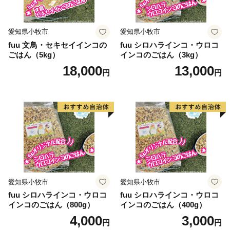
て〉
お客様からいただいた個人情報は、鯖江市が責任をもっ
愛知県小牧市
愛知県小牧市
て管理し、関係法令で定められた場合を除き、第三者に
fuu 文鳥・セキセイインコの
fuu シロハラインコ・ウロコ
譲渡したり、提供したりすることはございません。な
ごはん（5kg）
インコのごはん（3kg）
お、お客様からいただいた個人情報は、商品の発送、事
18,000
13,000
円
円
務連絡、いただいたふるさと納税の使い道に関する報
告、鯖江市が主催・出展するふるさと納税関連イベント
情報の提供及び鯖江市のふるさと納税に関する情報提供
のために使用させていただき、その手段として、電子メ
ールの配信やパンフレット等の資料の郵送をさせていた
だくことがあります。
御不明な点や、電子メールの配信又は資料の郵送停止等
のご希望がございましたら、ふるさと納税担当
愛知県小牧市
愛知県小牧市
(furusato-sabae@soe.or.jp)までご連絡ください。
fuu シロハラインコ・ウロコ
fuu シロハラインコ・ウロコ
インコのごはん（800g）
インコのごはん（400g）
4,000
3,000
円
円