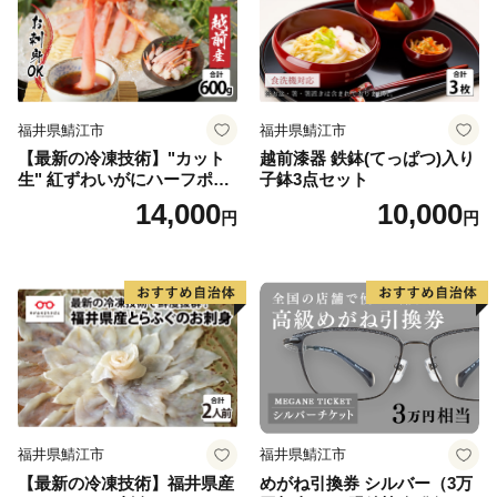
福井県鯖江市
福井県鯖江市
【最新の冷凍技術】"カット
越前漆器 鉄鉢(てっぱつ)入り
生" 紅ずわいがにハーフポー
子鉢3点セット
ション（半むき身）脚棒・
14,000
10,000
円
円
爪・爪下・肩 600g
福井県鯖江市
福井県鯖江市
【最新の冷凍技術】福井県産
めがね引換券 シルバー（3万