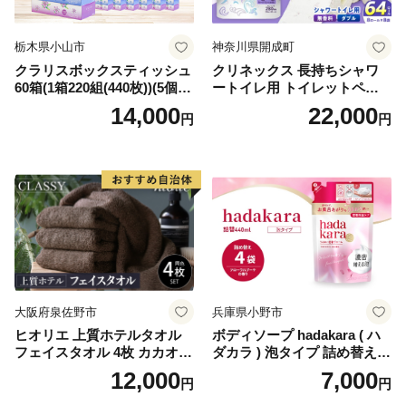
栃木県小山市
神奈川県開成町
クラリスボックスティッシュ
クリネックス 長持ちシャワ
60箱(1箱220組(440枚))(5個入
ートイレ用 トイレットペー
り×12セット)【1256759】
パー（ダブル）64ロール(8ロ
14,000
22,000
円
円
ール×8パック) 開成町 トイレ
ットペーパーダブル 日用品
国産 新生活 ダブル SDGs 備
蓄 防災 エコ 消耗品 生活雑貨
生活用品 無香料 トイレット
ペーパー ダブル といれっと
ぺーぱー トイレ クレシア ト
イレットペーパー [BDBH002
-1]
大阪府泉佐野市
兵庫県小野市
ヒオリエ 上質ホテルタオル
ボディソープ hadakara ( ハ
フェイスタオル 4枚 カカオ
ダカラ ) 泡タイプ 詰め替え 4
【タオル 泉州タオル 吸水 普
40ml×4袋 ボディーソープ 泡
12,000
7,000
円
円
段使い 無地 シンプル 日用品
ボディソープ 泡 日用品 消耗
ふわふわ ふかふか 家族 たお
品 バス用品 大容量 いい 匂い