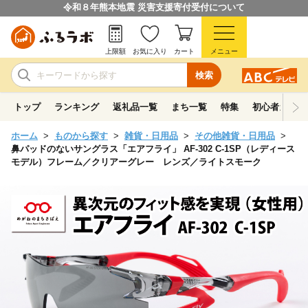
令和８年熊本地震 災害支援寄付受付について
上限額
お気に入り
カート
メニュー
検索
トップ
ランキング
返礼品一覧
まち一覧
特集
初心者ガイド
ホーム
ものから探す
雑貨・日用品
その他雑貨・日用品
鼻パッドのないサングラス「エアフライ」 AF-302 C-1SP（レディース
モデル）フレーム／クリアーグレー レンズ／ライトスモーク