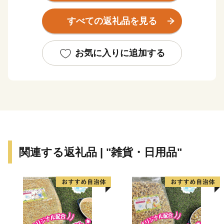
近年では長年のメガネ製造で培った金属加工技術を生か
すべての返礼品を見る
し、医療やスマートグラス等の分野にも進出していま
す。王山古墳をはじめ、古墳の多い古代ロマンのまちで
あり、近松門左衛門が幼少期を過ごした地域には当時を
お気に入りに追加する
しのぶ街並みが残っています。また、豊かな自然にも恵
まれ、日本歴史公園百選に認定されている西山公園は日
本海側随一のつつじの名所として親しまれ、公園内の西
山動物園では、人気者のレッサーパンダが出迎えてくれ
ます。屋内展示施設「レッサーパンダのいえ」は、人の
すぐ頭上を元気よく動き回る愛らしい姿が来園者をとり
こに。また、伝統野菜吉川ナスのほか、市内に点在する
関連する返礼品 | "雑貨・日用品"
さばえスイーツなど、数え切れない魅力があふれていま
す。
〈プライバシーポリシー（個人情報保護方針）につい