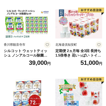
る 一人暮らし】
ボディ 保湿 LION ライオン
泡石鹸 石鹸 兵庫 兵庫県 小野
市
香川県観音寺市
北海道倶知安町
シルコット ウェットティッ
定期便 2ヵ月毎 全3回 長持ち
シュ ノンアルコール除菌詰
1.5倍巻き 花いっぱい トイレ
替（43枚×3P）×24袋 日用品
ットペーパー ダブル 45ｍ 計
39,000
51,000
円
円
おもちゃ 拭き取り 手拭き 外
72ロール 全18種 花柄 プリン
出時 お出かけ時 食事前 緑茶
ト ハーブ 香り付き 日本製 ま
カテキン配合
とめ買い 防災 常備品 ペーパ
ー 消耗品 備蓄 送料無料 北海
道 倶知安町 日用品