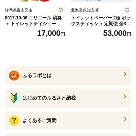
静岡県富士宮市
北海道倶知安町
0017-10-06 エリエール 消臭
トイレットペーパー 2種 ボッ
＋ トイレットティシュー し
クスティッシュ 定期便 全3
っかり香るフレッシュクリア
回 日本製 まとめ買い 防災
17,000
53,000
円
円
の香り ダブル 12ロール×6パ
常備品 日用雑貨 消耗品 生活
ック 72ロール 25m トイレ
必需品 大容量 備蓄 リサイク
ットペーパー パルプ100％ 消
ル ティッシュ ペーパー まと
臭 防臭 日用品 消耗品 備蓄
め買い 雑貨 倶知安町
ふるラボとは
はじめてのふるさと納税
よくあるご質問