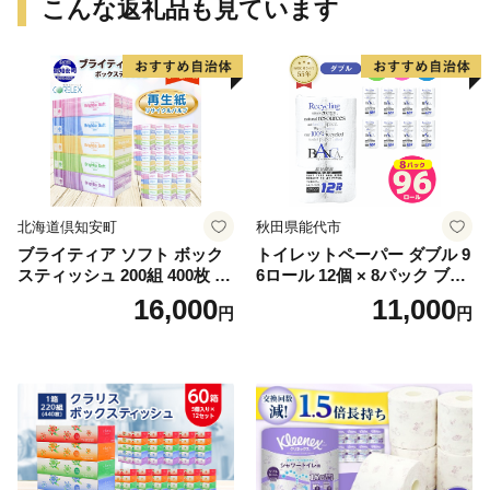
こんな返礼品も見ています
北海道倶知安町
秋田県能代市
ブライティア ソフト ボック
トイレットペーパー ダブル 9
スティッシュ 200組 400枚 60
6ロール 12個 × 8パック ブラ
箱 日本製 まとめ買い ティッ
ンカ 再生紙 100％ 芯あり 日
16,000
11,000
円
円
シュ リサイクル 長持 防災 常
用品 消耗品 無香料 生活用品
備品 日用雑貨 消耗品 生活必
備蓄 秋田県 能代市 送料無料
需品 備蓄 ペーパー 紙 北海道
《能代製紙》
倶知安町 日用品