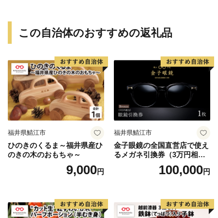
この自治体のおすすめの返礼品
福井県鯖江市
福井県鯖江市
ひのきのくるま～福井県産ひ
金子眼鏡の全国直営店で使え
のきの木のおもちゃ～
るメガネ引換券（3万円相
当） Bronze
9,000
100,000
円
円