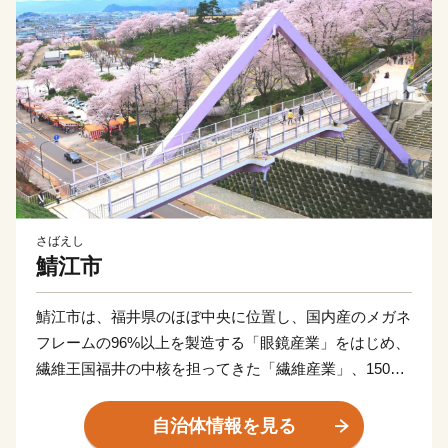
さばえし
鯖江市
鯖江市は、福井県のほぼ中央に位置し、国内産のメガネ
フレームの96%以上を製造する「眼鏡産業」をはじめ、
繊維王国福井の中核を担ってきた「繊維産業」、1500
年余の歴史を有し国内の業務用漆器の8割を占める「漆
器産業」、そして、近年はIT産業など、産業が集積した
自治体情報を見る
「ものづくりのまち」です。