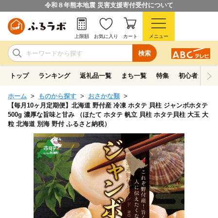
令和８年熊本地震 災害支援寄付受付について
上限額
お気に入り
カート
メニュー
検索
トップ
ランキング
返礼品一覧
まち一覧
特集
初心者ガイド
ホーム
ものから探す
おさかな類
【毎月10ヶ月定期便】北海道 野付産 冷凍 ホタテ 貝柱 ジャンボホタテ
500g 濃厚な旨味と甘み （ほたて ホタテ 帆立 貝柱 ホタテ貝柱 大玉 大
粒 北海道 別海 野付 ふるさと納税）