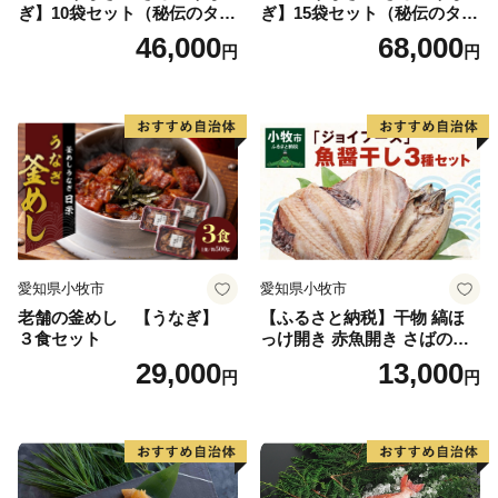
ぎ】10袋セット（秘伝のタレ
ぎ】15袋セット（秘伝のタレ
付）
付）
46,000
68,000
円
円
愛知県小牧市
愛知県小牧市
老舗の釜めし 【うなぎ】
【ふるさと納税】干物 縞ほ
３食セット
っけ開き 赤魚開き さばの開
き 魚醤干し 3種 セット 詰め
29,000
13,000
円
円
合わせ 魚 おかず 肉厚 おいし
い さば 赤魚 縞ホッケ ジョイ
フーズ 魚貝類 お取り寄せ お
取り寄せグルメ 魚醤 ナンプ
ラー 愛知県 小牧市 冷凍 送料
無料