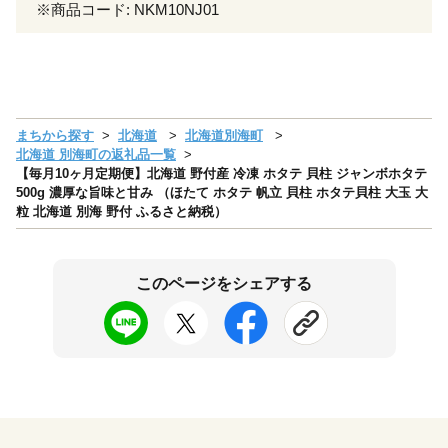
※商品コード: NKM10NJ01
まちから探す
北海道
北海道別海町
北海道 別海町の返礼品一覧
【毎月10ヶ月定期便】北海道 野付産 冷凍 ホタテ 貝柱 ジャンボホタテ
500g 濃厚な旨味と甘み （ほたて ホタテ 帆立 貝柱 ホタテ貝柱 大玉 大
粒 北海道 別海 野付 ふるさと納税）
このページをシェアする