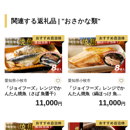
関連する返礼品 | "おさかな類"
愛知県小牧市
愛知県小牧市
「ジョイフーズ」レンジでか
「ジョイフーズ」レンジでか
んたん焼魚（さば 魚醤干）
んたん焼魚（縞ほっけ 魚醤
干）
11,000
11,000
円
円