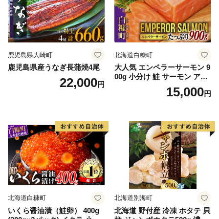
鹿児島県大崎町
北海道白糠町
鹿児島県産うなぎ長蒲焼4尾
大人気 エンペラーサーモン 9
00g 小分け 鮭 サーモン アト
22,000
円
ランティックサーモン 水産
15,000
円
庁長官賞 受賞 さけ シャケ し
ゃけ sake カルパッチョ ソテ
ー レアステーキ 人気 高級 大
満足 美味しい 贈答 生食用 刺
身 お刺身 刺し身 魚介類 海鮮
冷凍 厚切り 薄切り ふるさと
納税 ふるさとチョイス チョ
イス 北海道 白糠町
北海道白糠町
北海道別海町
いくら醤油漬（鮭卵） 400g
北海道 野付産 冷凍 ホタテ 貝