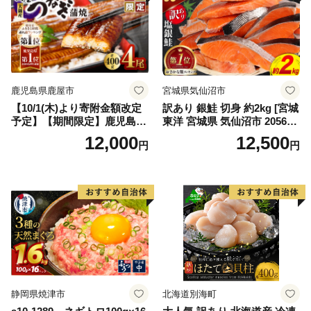
鹿児島県鹿屋市
宮城県気仙沼市
【10/1(木)より寄附金額改定
訳あり 銀鮭 切身 約2kg [宮城
予定】【期間限定】鹿児島県
東洋 宮城県 気仙沼市 205649
大隅産うなぎ蒲焼4尾（400
91] 鮭 魚介類 海鮮 訳アリ 規
12,000
12,500
円
円
g） KN007-023
格外 不揃い さけ サケ 鮭切身
シャケ 切り身 冷凍 家庭用 お
かず 弁当 支援 サーモン 銀鮭
切り身 魚 わけあり
静岡県焼津市
北海道別海町