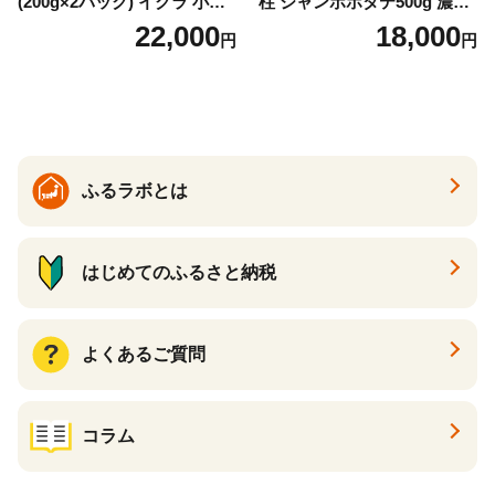
(200g×2パック) イクラ 小分
柱 ジャンボホタテ500g 濃厚
け いくら醤油漬 鮭いくら い
な旨味と甘み （ほたて ホタ
22,000
18,000
円
円
くら醤油漬け 鮭 鮭卵 ikura
テ 帆立 貝柱 ホタテ貝柱 大玉
醤油いくら 冷凍いくら いく
大粒 北海道 別海 野付 ふるさ
ら北海道 醤油鮭いくら 人気
と納税）
大好評品 北海道 白糠町
ふるラボとは
はじめてのふるさと納税
よくあるご質問
コラム