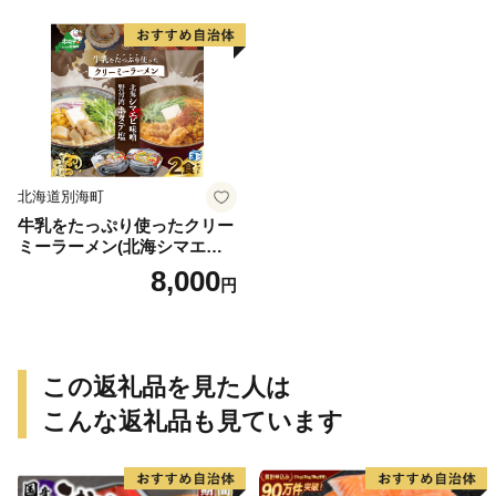
油漬け いくら醤油漬 醤油い
ストラミルク 生クリーム ス
くら 鮭いくら 国産いくら 北
イーツ 大人気 ケーキ ふるさ
海道産いくら 地場産いくら
と納税 ジェラート）
道産いくら 別海町 ふるさと
納税 ふるさと ikura )
北海道別海町
牛乳をたっぷり使ったクリー
ミーラーメン(北海シマエビ
味噌×1食+野付湾ホタテ塩×
8,000
円
１食 (合計2食セット))
この返礼品を見た人は
こんな返礼品も見ています