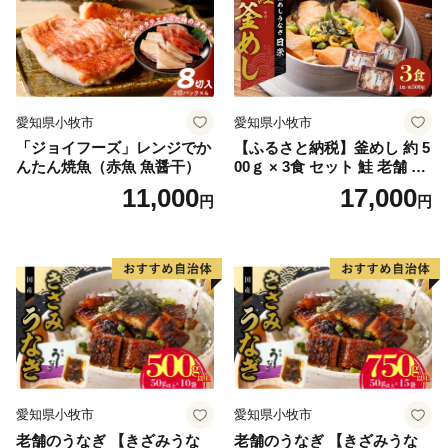
愛知県小牧市
愛知県小牧市
「ジョイフーズ」レンジでか
【ふるさと納税】釜めし 約 5
んたん焼魚（赤魚 魚醤干）
00ｇ × 3食 セット 鮭 老舗 急
速冷凍 レンチン 時短 簡単調
11,000
17,000
円
円
理 食品 加工品 海鮮 手作り
ほくほく ご飯 お弁当 おにぎ
り お茶漬け お取り寄せ お取
り寄せグルメ 愛知県 小牧市
送料無料
愛知県小牧市
愛知県小牧市
老舗のうなぎ 【きざみうな
老舗のうなぎ 【きざみうな