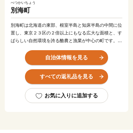
べつかいちょう
別海町
別海町は北海道の東部、根室半島と知床半島の中間に位
置し、東京２３区の２倍以上にもなる広大な面積と、す
ばらしい自然環境を誇る酪農と漁業が中心の町です。
北海道らしい大平原が広がり牧歌的な風景が見られる
一方、東部には日本最大級の砂嘴（さし）で、ラムサー
自治体情報を見る
ル条約湿地に登録されている「野付半島」や、南部には
「風蓮湖」があり、野付風蓮道立自然公園を形成するな
すべての返礼品を見る
ど、様々な景観を有しています。
町内には、１０万頭以上（町人口の約７倍以上）の牛
たちが暮らしており、生乳生産量は「日本一」です。ま
お気に入りに追加する
た、沿岸部では秋鮭・アサリやホッキ・ホタテ・希少価
値の高いホッカイシマエビなど様々な海産物が豊富に水
揚げされています。