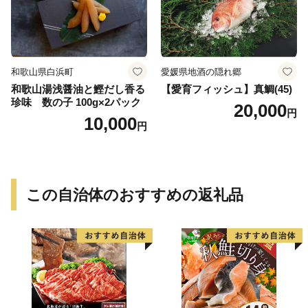
和歌山県白浜町
愛媛県地酒の隠れ郷
和歌山湯浅醤油と鰹だし香る
【愛育フィッシュ】真鯛(45)
珍味 数の子 100g×2パック
20,000
円
10,000
円
この自治体のおすすめの返礼品