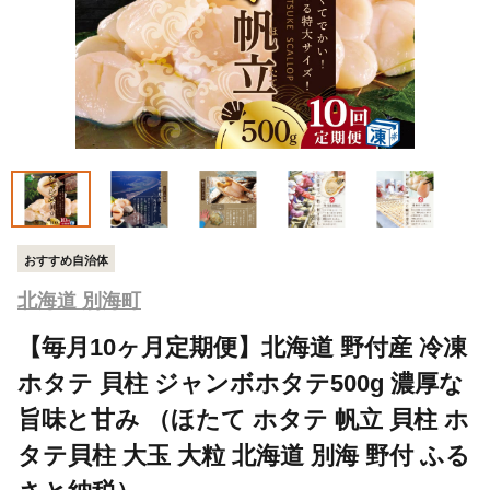
おすすめ自治体
北海道 別海町
【毎月10ヶ月定期便】北海道 野付産 冷凍
ホタテ 貝柱 ジャンボホタテ500g 濃厚な
旨味と甘み （ほたて ホタテ 帆立 貝柱 ホ
タテ貝柱 大玉 大粒 北海道 別海 野付 ふる