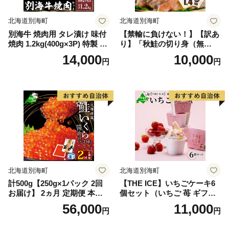
北海道別海町
北海道別海町
別海牛 焼肉用 タレ漬け 味付
【禁輸に負けない！】【訳あ
焼肉 1.2kg(400g×3P) 特製 焼
り】「秋鮭の切り身（無
肉用つけだれつき【北海道
塩）」1.4kg（ 鮭 秋鮭 シャ
14,000
10,000
円
円
別海町産】【FF000FA01】
ケ 秋シャケ 北海道産鮭 北海
（株式会社 ファームフー
道産秋鮭 道産鮭 道産秋鮭 鮭
ズ）（北海道 別海町 肉 にく
切り身 鮭切身 さけ さけ切り
牛肉 焼肉 ふるさと納税）（
身 さけ切身 国産鮭 国産秋鮭
肉 牛肉 北海道産肉 北海道産
地場産鮭 地場産秋鮭 ふるさ
牛肉 道産肉 道産牛肉 肉ギフ
と納税 訳あり 訳あり鮭 訳あ
ト 牛肉ギフト 肉セット 牛肉
りシャケ 訳あり秋鮭 訳あり
セット 肉お取り寄せ 牛肉お
切り身 訳あり 切身）
取り寄せ 肉送料無料 牛肉送
料無料 焼肉 牛肉 焼肉 和牛
焼肉 焼肉用 ボリューム肉 ）
北海道別海町
北海道別海町
計500g【250g×1パック 2回
【THE ICE】いちごケーキ6
お届け】 2ヵ月 定期便 本場
個セット（いちご 苺 ギフト
「北海道」 いくら 醤油漬け
ふるさと納税 高評価 アイス I
56,000
11,000
円
円
【NKM02NQ13】（野付漁業
CE 生乳 別海町産 北海道 ア
協同組合）( いくら いくら醤
イスクリーム べつかい エク