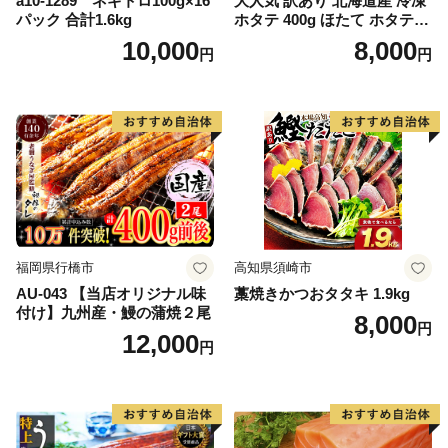
a10-1289 ネギトロ100g×16
大人気 訳あり 北海道産 冷凍
パック 合計1.6kg
ホタテ 400g ほたて ホタテ
帆立 貝柱 海鮮 魚介類 刺身
10,000
8,000
円
円
大粒 天然 海鮮 ランキング 大
人気 人気 おすすめ 訳あり ）
福岡県行橋市
高知県須崎市
AU-043 【当店オリジナル味
藁焼きかつおタタキ 1.9kg
付け】九州産・鰻の蒲焼２尾
8,000
円
12,000
円