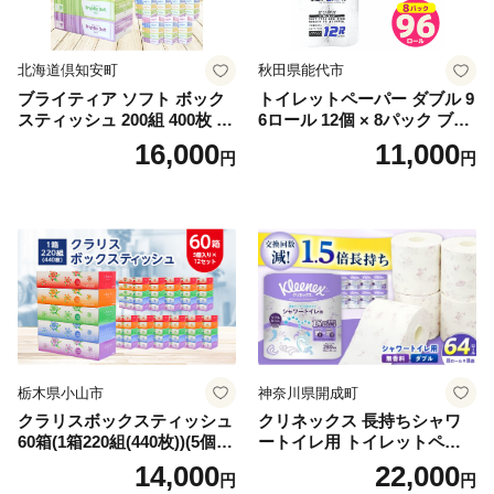
北海道倶知安町
秋田県能代市
ブライティア ソフト ボック
トイレットペーパー ダブル 9
スティッシュ 200組 400枚 60
6ロール 12個 × 8パック ブラ
箱 日本製 まとめ買い ティッ
ンカ 再生紙 100％ 芯あり 日
16,000
11,000
円
円
シュ リサイクル 長持 防災 常
用品 消耗品 無香料 生活用品
備品 日用雑貨 消耗品 生活必
備蓄 秋田県 能代市 送料無料
需品 備蓄 ペーパー 紙 北海道
《能代製紙》
倶知安町 日用品
栃木県小山市
神奈川県開成町
クラリスボックスティッシュ
クリネックス 長持ちシャワ
60箱(1箱220組(440枚))(5個入
ートイレ用 トイレットペー
り×12セット)【1256759】
パー（ダブル）64ロール(8ロ
14,000
22,000
円
円
ール×8パック) 開成町 トイレ