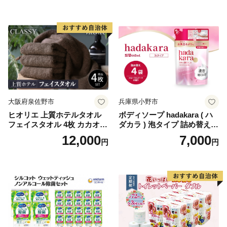
ットペーパーダブル 日用品
国産 新生活 ダブル SDGs 備
蓄 防災 エコ 消耗品 生活雑貨
生活用品 無香料 トイレット
ペーパー ダブル といれっと
ぺーぱー トイレ クレシア ト
イレットペーパー [BDBH002
-1]
大阪府泉佐野市
兵庫県小野市
ヒオリエ 上質ホテルタオル
ボディソープ hadakara ( ハ
フェイスタオル 4枚 カカオ
ダカラ ) 泡タイプ 詰め替え 4
【タオル 泉州タオル 吸水 普
40ml×4袋 ボディーソープ 泡
12,000
7,000
円
円
段使い 無地 シンプル 日用品
ボディソープ 泡 日用品 消耗
ふわふわ ふかふか 家族 たお
品 バス用品 大容量 いい 匂い
る 一人暮らし】
ボディ 保湿 LION ライオン
泡石鹸 石鹸 兵庫 兵庫県 小野
市