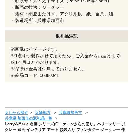
・額装サイズ：太子サイズ（28.6×37.3×厚2.6cm）
・版画の技法：ジークレー
・素材：樹脂または木、アクリル板、紙、金具、紐
・製造場所：兵庫県加西市
返礼品注記
※画像はイメージです。
※1点ずつ製作させて頂くため、ご入金からお届けまで
約1ヶ月ほどかかります。
※壁掛け金具は付属しておりません。
※商品コード: 56980941
まちから探す
近畿地方
兵庫県加西市
兵庫県 加西市の返礼品一覧
Harry＆Marie 名画 シリーズ(6)「ケロンからの便り」ハリーマリー ジ
クレー 絵画 インテリア アート 額装入り ファンタジー ジークレー 作