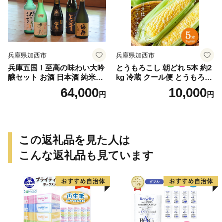
兵庫県加西市
兵庫県加西市
兵庫五国！至高の味わい大吟
とうもろこし 朝どれ 5本 約2
醸セット お酒 日本酒 純米大
kg 冷蔵 クール便 とうもろこ
吟醸 大吟醸
し 季節の野菜 旬の野菜 新鮮
64,000
10,000
円
円
トウモロコシ 農家直送 夏野
菜 野菜
この返礼品を見た人は
こんな返礼品も見ています