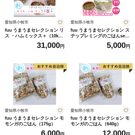
社千石の『アラジングラファイトグリル＆トースター』
が紹介されました！
👉 アラジン グラファイトグリル＆トースター（ホワイ
愛知県小牧市
愛知県小牧市
ト）
fuu うまうまセレクション リ
fuu うまうまセレクション ス
👉 アラジン グラファイトグリル＆トースター（グリー
ス ・ハムミックス＋（10k
テップレミングのごはんset
ン）
g）
（830g）
31,000
5,000
円
円
👉『アラジン』の他の返礼品を全て見る
愛知県小牧市
愛知県小牧市
fuu うまうまセレクション モ
fuu うまうまセレクション モ
モンガのごはん（175g）
モンガのごはん（640g）
6,000
12,000
円
円