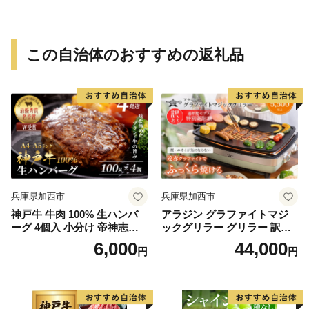
この自治体のおすすめの返礼品
兵庫県加西市
兵庫県加西市
神戸牛 牛肉 100% 生ハンバ
アラジン グラファイトマジ
ーグ 4個入 小分け 帝神志方
ックグリラー グリラー 訳あ
国産 和牛 冷凍 黒毛和牛 グル
り 特別寄附額 Plus AMG-G1
6,000
44,000
円
円
メ 肉汁 ハンバーグ 神戸ビー
300A グリーン 調理家電 ホッ
フ 但馬牛 最短4日以内発送
トプレート 卓上 焼肉 魚 野菜
速暖 インテリア 遠赤グラフ
ァイト 卓上プレート グリル
プレート