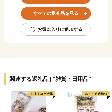
然と歴史が融合したまちで赤穂義士のゆかりの地でもあ
ります。
すべての返礼品を見る
市内には古法華自然公園やフラワーセンター、五百羅
漢、玉丘古墳群などの観光名所が多数あり、田園地帯の
中を北条鉄道も走っています。さらに、11月～5月には
お気に入りに追加する
全国から多くの気球チームが訪れ、市内上空に気球を眺
めることができます。
加西市は豊かな農地や里山など地域資源に恵まれ、若者
から
高齢者までが安心して暮らすことができる全国に誇れる
まちづくりを目指しています。
皆様から頂きました寄附金をそのまちづくりのための貴
関連する返礼品 | "雑貨・日用品"
重な財源として活用させていただきます。是非、このふ
るさと納税を通じて加西市を応援していただきますよう
お願い申し上げます。
★ABCテレビのニュース情報番組「キャスト」で株式会