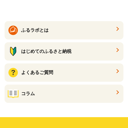
ットペーパー パルプ100％ 消
ル ティッシュ ペーパー まと
臭 防臭 日用品 消耗品 備蓄
め買い 雑貨 倶知安町
ふるラボとは
はじめてのふるさと納税
よくあるご質問
コラム