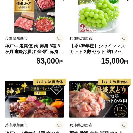
兵庫県加西市
兵庫県加西市
神戸牛 定期便 肉 赤身 3種 3
【令和8年産】シャインマス
ヶ月連続お届け 全3回 赤身
カット 2房 セット 約1.2～1.5
切り落とし 焼肉 すき焼き肉
kg ぶどう 葡萄 ブドウ マスカ
63,000
15,000
円
円
3ヵ月 定期便 お肉 牛肉 和牛
ット 種なし 高級ぶどう フル
焼き肉 バーベキュー すき焼
ーツ 果物 くだもの 季節のフ
き ヒライ牧場 神戸ビーフ
ルーツ 旬のフルーツ
兵庫県加西市
兵庫県加西市
神戸牛 ステーキ 3種 食べ比
鶏肉 地鶏 丹波 黒鶏 カット