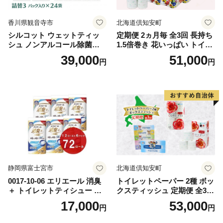
香川県観音寺市
北海道倶知安町
シルコット ウェットティッ
定期便 2ヵ月毎 全3回 長持ち
シュ ノンアルコール除菌詰
1.5倍巻き 花いっぱい トイレ
替（43枚×3P）×24袋 日用品
ットペーパー ダブル 45ｍ 計
39,000
51,000
円
円
おもちゃ 拭き取り 手拭き 外
72ロール 全18種 花柄 プリン
出時 お出かけ時 食事前 緑茶
ト ハーブ 香り付き 日本製 ま
カテキン配合
とめ買い 防災 常備品 ペーパ
ー 消耗品 備蓄 送料無料 北海
道 倶知安町 日用品
静岡県富士宮市
北海道倶知安町
0017-10-06 エリエール 消臭
トイレットペーパー 2種 ボッ
＋ トイレットティシュー し
クスティッシュ 定期便 全3
っかり香るフレッシュクリア
回 日本製 まとめ買い 防災
17,000
53,000
円
円
の香り ダブル 12ロール×6パ
常備品 日用雑貨 消耗品 生活
ック 72ロール 25m トイレ
必需品 大容量 備蓄 リサイク