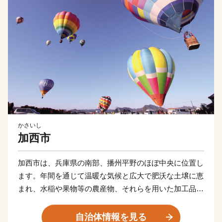
かさいし
加西市
加西市は、兵庫県の南部、播州平野のほぼ中央に位置し
ます。年間を通じて温暖な気候と広大で肥沃な土壌に恵
まれ、水稲や果物等の農産物、それらを用いた加工品が
特産物です。
また、日本最古の地誌「播磨国風土記」にも登場する自
自治体情報を見る