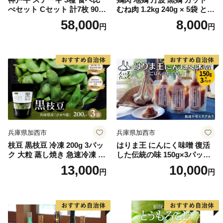
べセット Cセット 計7枚 900
むね肉 1.2kg 240g × 5袋 とり
g サーロイン リブロース 赤
肉 鶏 肉 お肉 鶏むね肉 鳥む
58,000
8,000
円
円
身モモ 詰め合わせ A4ランク
ね チキン むね ブランド鶏 小
A5ランク 牛肉 肉 ブランド牛
分け 小分けパック 揚げ物 サ
和牛 神戸ビーフ 但馬牛 サー
ラダ 蒸し鶏 塩焼き キャンプ
ロインステーキ リブロース
アウトドア BBQ ヘルシー 健
ステーキ ステーキ肉 国産
康
兵庫県加西市
兵庫県加西市
枝豆 黒枝豆 冷凍 200g 3パッ
はりま王 にんにく味噌 復活
ク 大粒 蒸し焼き 急速冷凍 ひ
した伝統の味 150g×3パック[
かり姫 野菜 兵庫県産 極上 お
にんにく 味噌 調味料 ご飯の
13,000
10,000
円
円
つまみ 時短 料理済み 冷凍野
おとも 野菜 餃子 焼肉 ] 味付
菜 新鮮 自然解凍 新品種 えだ
け 幻の味噌 香りづけ 風味付
まめ えだ豆 ギフト 個包装 小
け 味噌漬け 味噌焼き ディッ
分け 国産 冷凍配送
プ