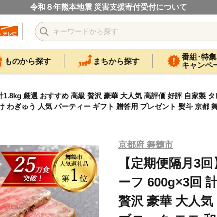
令和８年熊本地震 災害支援寄付受付について
番組･特集
ものから探す
まちから探す
キャンペ
1.8kg 厳選 おすすめ 高級 贅沢 豪華 大人気 高評価 好評 自家製 
だけ わぎゅう 人気 パーティー ギフト 贈答用 プレゼント 熨斗 京都 
京都府 舞鶴市
【定期便隔月3回
ーフ 600g×3回 
贅沢 豪華 大人気