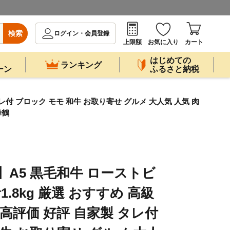
検索
ログイン・会員登録
上限額
お気に入り
カート
はじめての
ランキング
ーン
ふるさと納税
タレ付 ブロック モモ 和牛 お取り寄せ グルメ 大人気 人気 肉
舞鶴
】A5 黒毛和牛 ローストビ
計1.8kg 厳選 おすすめ 高級
 高評価 好評 自家製 タレ付