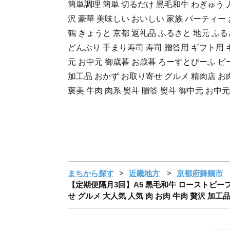
簡単調理 簡単 切るだけ 黒毛和牛 わぎゅう 人
沢 豪華 美味しい おいしい 家族 パーティー 
鶴 きょうと 京都 返礼品 ふるさと 地元 ふる
どんぶり 手まり寿司 寿司 贈答用 ギフト用 
元 お中元 御歳暮 お歳暮 ろーすとびーふ ビー
加工品 おかず お取り寄せ グルメ 精肉店 お
褒美 牛肉 肉系 熨斗 贈答 熨斗 御中元 お中
まちから探す
近畿地方
京都府舞鶴市
【定期便隔月3回】A5 黒毛和牛 ローストビーフ 6
せ グルメ 大人気 人気 肉 お肉 牛肉 贅沢 加工