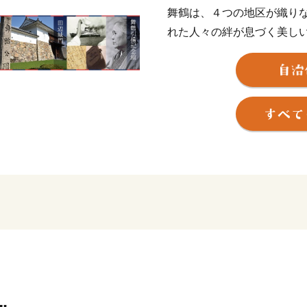
舞鶴は、４つの地区が織り
れた人々の絆が息づく美し
◆海軍ゆかりの東地区
1901年に海軍舞鶴鎮守府
倉庫群が立ち並ぶ赤れんが
名残が残る港町で、海軍ゆ
気です。
◆田辺藩の城下町・商港の
文化人として有名な戦国武
として栄えた西地区。
京都の海の玄関口として、
ており、寄港時には多くの
◆愛にあふれた引き揚げの