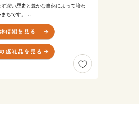
なす深い歴史と豊かな自然によって培わ
いまちです。
がおかれ、121年となる現在は赤れんが
パークをはじめ、町のあちこちに当時の
かりの街並みを海から眺める遊覧船が人
西地区
将細川幽斎が築城した田辺城の城下町
大型クルーズ船が寄港する岸壁を有し
お客様で賑わいます。。
地、大浦地区