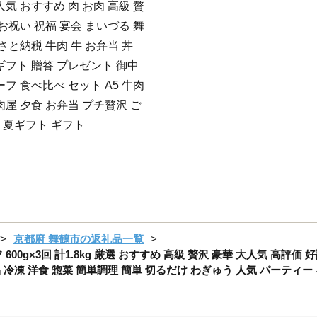
気 おすすめ 肉 お肉 高級 贅
お祝い 祝福 宴会 まいづる 舞
さと納税 牛肉 牛 お弁当 丼
ギフト 贈答 プレゼント 御中
フ 食べ比べ セット A5 牛肉
肉屋 夕食 お弁当 プチ贅沢 ご
元 夏ギフト ギフト
京都府 舞鶴市の返礼品一覧
00g×3回 計1.8kg 厳選 おすすめ 高級 贅沢 豪華 大人気 高評価
品 冷凍 洋食 惣菜 簡単調理 簡単 切るだけ わぎゅう 人気 パーティー