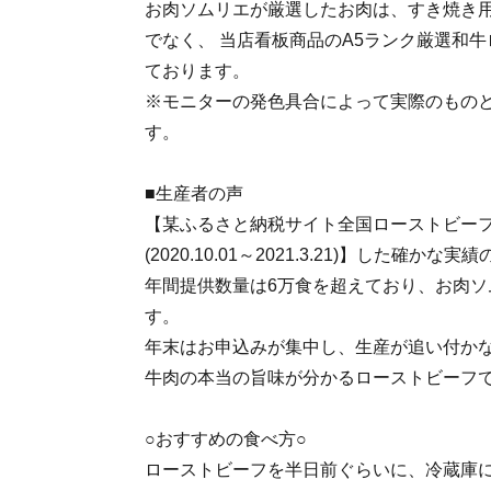
お肉ソムリエが厳選したお肉は、すき焼き
でなく、 当店看板商品のA5ランク厳選和
ております。
※モニターの発色具合によって実際のもの
す。
■生産者の声
【某ふるさと納税サイト全国ローストビーフ
(2020.10.01～2021.3.21)】した確か
年間提供数量は6万食を超えており、お肉ソ
す。
年末はお申込みが集中し、生産が追い付か
牛肉の本当の旨味が分かるローストビーフ
○おすすめの食べ方○
ローストビーフを半日前ぐらいに、冷蔵庫