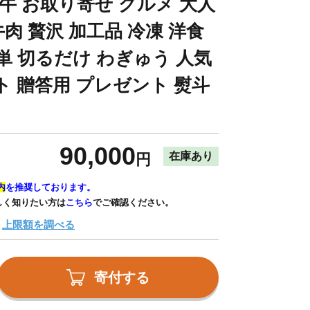
牛 お取り寄せ グルメ 大人
牛肉 贅沢 加工品 冷凍 洋食
単 切るだけ わぎゅう 人気
ト 贈答用 プレゼント 熨斗
90,000
在庫あり
円
内
を推奨しております。
しく知りたい方は
こちら
でご確認ください。
上限額を調べる
寄付する