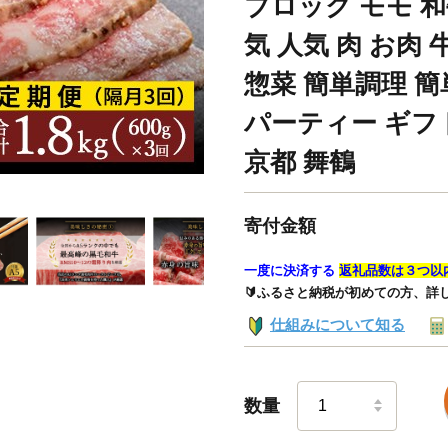
ブロック モモ 和
気 人気 肉 お肉 
惣菜 簡単調理 簡
パーティー ギフ
京都 舞鶴
寄付金額
一度に決済する
返礼品数は３つ以
🔰ふるさと納税が初めての方、詳
仕組みについて知る
数量