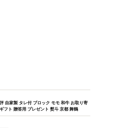
 好評 自家製 タレ付 ブロック モモ 和牛 お取り寄
 ギフト 贈答用 プレゼント 熨斗 京都 舞鶴