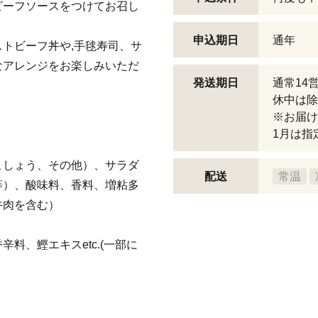
ビーフソースをつけてお召し
申込期日
通年
トビーフ丼や,手毬寿司、サ
なアレンジをお楽しみいただ
発送期日
通常14
休中は除
※お届け
1月は指
こしょう、その他）、サラダ
配送
常温
等）、酸味料、香料、増粘多
牛肉を含む）
料、鰹エキスetc.(一部に