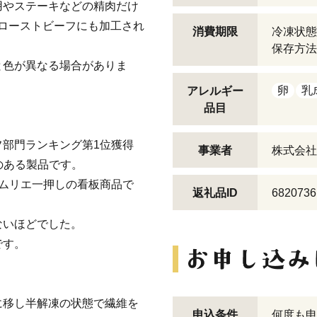
用やステーキなどの精肉だけ
牛ローストビーフにも加工され
消費期限
冷凍状態
保存方法
と色が異なる場合がありま
卵
乳
アレルギー
品目
部門ランキング第1位獲得
事業者
株式会社
な実績のある製品です。
ムリエ一押しの看板商品で
返礼品ID
6820736
ないほどでした。
です。
に移し半解凍の状態で繊維を
申込条件
何度も申