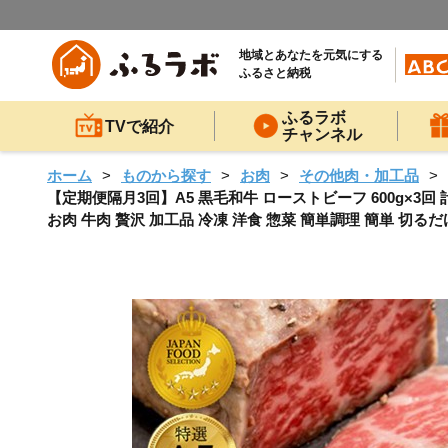
地域とあなたを元気にする
ふるさと納税
ふるラボ
TVで紹介
チャンネル
ホーム
ものから探す
お肉
その他肉・加工品
【定期便隔月3回】A5 黒毛和牛 ローストビーフ 600g×3回 計
お肉 牛肉 贅沢 加工品 冷凍 洋食 惣菜 簡単調理 簡単 切る