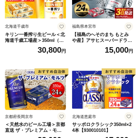
北海道千歳市
福島県本宮市
キリン一番搾り生ビール＜北
【福島のへそのまち もとみ
海道千歳工場産＞350ml（24
や産】アサヒスーパードライ
本） 2ケース
350ml×24本 合計8.4L 1ケー
30,800
15,000
円
円
ス アルコール度数5% 缶ビー
ル お酒 ビール アサヒ スーパ
ードライ super dry 24缶 辛
口 送料無料 カメイ 本宮市
【07214-0206】
京都府長岡京市
北海道恵庭市
＜天然水のビール工場＞京都
サッポロクラシック350ml×2
直送 ザ・プレミアム・モル
4本【930010101】
ツ 350ml×24本 プレモル [149