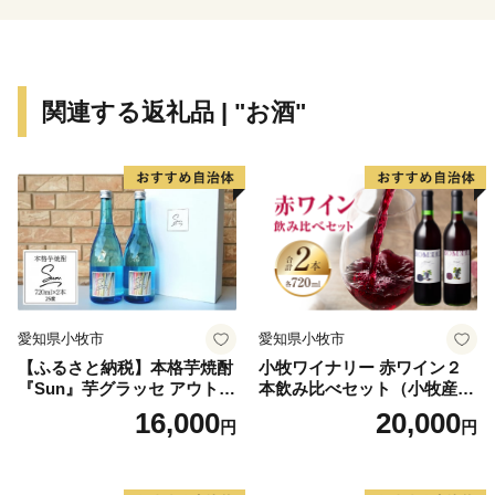
に、その一部を府内市町村への支援に活用するととも
に、京都府総合計画で掲げる各種施策を推進するために
活用させていただきます。
関連する返礼品 | "お酒"
www.pref.kyoto.jp/somucho/news/hurusato-tax.html
京都府ふるさと納税担当窓口
電話番号 050-1730-1190
受付時間 平日 9時00分～17時00分
※土日祝祭日は休みとなります
【文化の京都】
愛知県小牧市
愛知県小牧市
京都府には、国宝・重要文化財をはじめとした優れた文
【ふるさと納税】本格芋焼酎
小牧ワイナリー 赤ワイン２
化財が数多く残されています。
『Sun』芋グラッセ アウトド
本飲み比べセット（小牧産ぶ
これらは、日本の歴史・文化を理解するため欠かすこと
ア ソロキャンプ ベランピン
どう100％使用）
16,000
20,000
円
円
グ 巣ごもり 就労支援
のできない財産であり、未来へと大切に守り伝えていか
なければならないものです。
文化財指定を受けた文化財には補助制度がありますが、