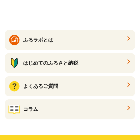
り キリン一番搾り びーる 1
ケース 24缶 24本 キリン一番
搾り KIRIN きりん 麒麟 キリ
ン一番搾り いちばんしぼり
キリン一番搾り 父の日 ちち
の日
ふるラボとは
はじめてのふるさと納税
よくあるご質問
コラム