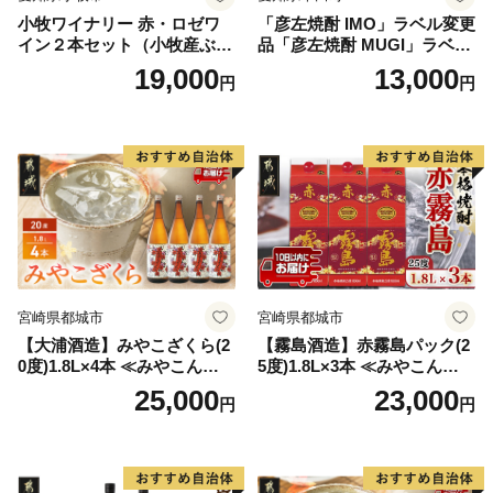
受付時間 平日 8時30分～17時15分
小牧ワイナリー 赤・ロゼワ
「彦左焼酎 IMO」ラベル変更
イン２本セット（小牧産ぶど
品「彦左焼酎 MUGI」ラベル
う100％使用）
変更品 飲み比べ セット 合計
19,000
13,000
円
円
2本 720ml×各1本 25度 焼酎
お酒 麦焼酎 芋焼酎
宮崎県都城市
宮崎県都城市
【大浦酒造】みやこざくら(2
【霧島酒造】赤霧島パック(2
0度)1.8L×4本 ≪みやこんじょ
5度)1.8L×3本 ≪みやこんじょ
特急便≫_AD-0771
特急便≫_23-07-K03P-1800-3
25,000
23,000
円
円
-Q