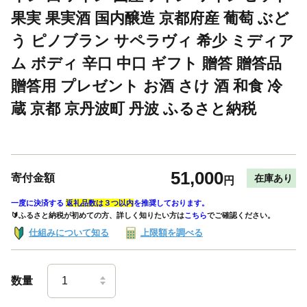
果実 果実酒 国内醸造 京都府産 葡萄 ぶど
う ピノブラン サペラヴィ 希少 ミディア
ム ボディ 辛口 中口 ギフト 贈答 贈答品
贈答用 プレゼント お酒 さけ 酒 和食 冷
蔵 京都 京丹波町 丹波 ふるさと納税
51,000
寄付金額
在庫あり
円
一度に決済する
返礼品数は３つ以内
を推奨しております。
🔰ふるさと納税が初めての方、詳しく知りたい方は
こちら
でご確認ください。
仕組みについて知る
上限額を調べる
数量