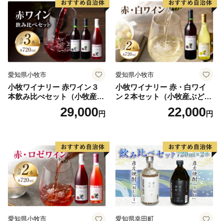
京都にはまだまだ貴重な文化財が数多く残されており、
本来であれば国の指定・登録文化財となるべき文化財
が、指定等を待つ間にも劣化し、災害等の危機に晒され
ています。
そこで京都府では、いわゆる「ふるさと納税」を活用
愛知県小牧市
愛知県小牧市
し、文化財にその使途を限定する「文化財を守り伝える
小牧ワイナリー 赤ワイン３
小牧ワイナリー 赤・白ワイ
京都府基金」を設置、いただいたご寄附を全て文化財保
本飲み比べセット（小牧産ぶ
ン２本セット（小牧産ぶどう
護のために使用しています。
どう100％使用）
100％使用）
29,000
22,000
円
円
このような取組みができるのも、京都の文化を愛する
方々のご理解ご協力があるからこそです。
これまでご協力をいただいた全ての皆様に感謝申し上げ
るとともに、京都の文化財保護のため、なお一層のご理
解ご協力をお願いいたします。
www.pref.kyoto.jp/furusatokifu/
京都府文化生活部文化政策室
電話番号 075-414-4521
愛知県小牧市
愛知県幸田町