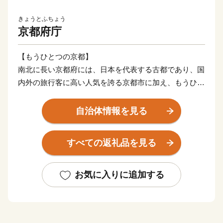
きょうとふちょう
京都府庁
【もうひとつの京都】
南北に長い京都府には、日本を代表する古都であり、国
内外の旅行客に高い人気を誇る京都市に加え、もうひと
つの京都工リア(海の京都、森の京都 、お茶の京都、竹
の里･乙訓)があるのをご存じでしょうか?
自治体情報を見る
これらのエリアには、京都府の多様な気候と風土のおか
げで、長年培ってきた文化や食、観光、産業など、個性
すべての返礼品を見る
豊かな地域の魅力がたくさんあります。京都府では、も
うひとつの京都エリアの市町村と連携の下、ふるさと納
税を通じて、寄附者の皆様に地域の魅力をお伝えできれ
お気に入りに追加する
ばと考えております。
また、寄附者の皆様からいただいた寄附金につきまして
は、京都府ふるさと応援寄附基金に積立て、次年度以降