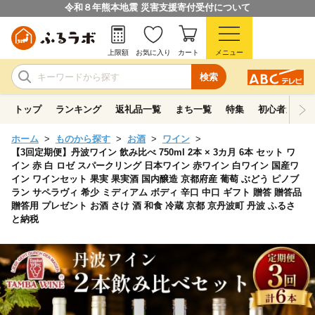
令和８年熊本地震 災害支援寄付受付について
上限額
お気に入り
カート
メニュー
検索
トップ
ランキング
返礼品一覧
まち一覧
特集
初心者ガイド
ホーム
ものから探す
お酒
ワイン
【3回定期便】丹波ワイン 飲み比べ 750ml 2本 × 3カ月 6本 セット ワ
イン 赤 白 ロゼ スパークリング 日本ワイン 赤ワイン 白ワイン 国産ワ
イン ワインセット 果実 果実酒 国内醸造 京都府産 葡萄 ぶどう ピノブ
ラン サペラヴィ 希少 ミディアム ボディ 辛口 中口 ギフト 贈答 贈答品
贈答用 プレゼント お酒 さけ 酒 和食 冷蔵 京都 京丹波町 丹波 ふるさ
と納税