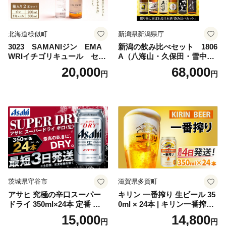
北海道様似町
新潟県新潟県庁
3023 SAMANIジン EMA
新潟の飲み比べセット 1806
WRIイチゴリキュール セッ
A（八海山・久保田・雪中
ト（箱入り）【大人の味 酒
梅・越乃寒梅・かたふね・千
20,000
68,000
円
円
お酒 洋酒 スピリッツ クラフ
代の光）
トジン 国産 sake SAKE gin
GIN liqueur LIQUEUR お酒
セット 詰め合わせ カクテル
ソーダ割り アルコール ロッ
ク ソーダ ジントニック 】
茨城県守谷市
滋賀県多賀町
アサヒ 究極の辛口スーパー
キリン 一番搾り 生ビール 35
ドライ 350ml×24本 定番 ビー
0ml × 24本 | キリン一番搾り
ル 缶ビール 酒 お酒 アルコー
キリンビール 一番搾り ビー
15,000
14,800
円
円
ル 辛口
ル 24缶 きりんいちばんしぼ