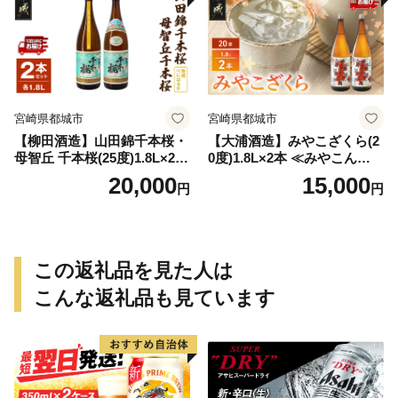
宮崎県都城市
宮崎県都城市
【柳田酒造】山田錦千本桜・
【大浦酒造】みやこざくら(2
母智丘 千本桜(25度)1.8L×2本
0度)1.8L×2本 ≪みやこんじょ
≪みやこんじょ特急便≫_AC
特急便≫_MJ-0771
20,000
15,000
円
円
-0751
この返礼品を見た人は
こんな返礼品も見ています