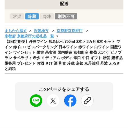
配送
常温
冷蔵
冷凍
別送不可
まちから探す
近畿地方
京都府京都府庁
京都府 京都府庁の返礼品一覧
【3回定期便】丹波ワイン 飲み比べ 750ml 2本 × 3カ月 6本 セット ワ
イン 赤 白 ロゼ スパークリング 日本ワイン 赤ワイン 白ワイン 国産ワ
イン ワインセット 果実 果実酒 国内醸造 京都府産 葡萄 ぶどう ピノブ
ラン サペラヴィ 希少 ミディアム ボディ 辛口 中口 ギフト 贈答 贈答品
贈答用 プレゼント お酒 さけ 酒 和食 冷蔵 京都 京丹波町 丹波 ふるさ
と納税
このページをシェアする