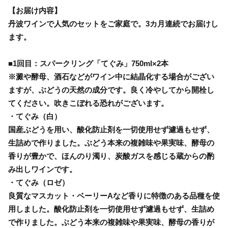
【お届け内容】
丹波ワインで人気のセットをご家庭で。3カ月連続でお届けし
ます。
■1回目：スパークリング「てぐみ」750ml×2本
※澱や酵母、酒石などがワイン中に結晶化する場合がござい
ますが、ぶどうの天然の成分です。良く冷やしてから開栓し
てください。吹きこぼれる恐れがございます。
・てぐみ（白）
国産ぶどうを用い、酸化防止剤を一切使用せず濾過もせず、
生詰めで作りました。ぶどう本来の複雑味や果実味、酵母の
香りが豊かで、ほんのり濁り、炭酸ガスを感じる蔵からの酌
み出しワインです。
・てぐみ（ロゼ）
良質なマスカット・ベーリーAなど香りに特徴のある品種を使
用しました。酸化防止剤を一切使用せず濾過もせず、生詰め
で作りました。ぶどう本来の複雑味や果実味、酵母の香りが