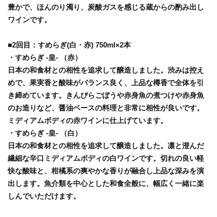
豊かで、ほんのり濁り、炭酸ガスを感じる蔵からの酌み出し
ワインです。
■2回目：すめらぎ(白・赤) 750ml×2本
・すめらぎ -皇- （赤）
日本の和食材との相性を追求して醸造しました。渋みは控え
めで、果実香と酸味がバランス良く、上品な樽香で全体を引
き締めています。きんぴらごぼうや赤身魚の煮つけや赤身魚
のお造りなど、醤油ベースの料理と非常に相性が良いです。
ミディアムボディの赤ワインに仕上げています。
・すめらぎ -皇- （白）
日本の和食材との相性を追求して醸造しました。凛と澄んだ
繊細な辛口ミディアムボディの白ワインです。切れの良い軽
快な酸味と、柑橘系の爽やかな香りが融合し上品な深みを演
出します。魚介類を中心とした和食全般に、幅広く一緒に楽
しんでいただけます。