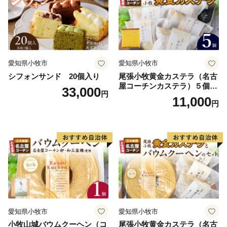
愛知県小牧市
愛知県小牧市
シフォンサンド 20個入り
尾張小牧黄金カステラ（名古
屋コーチンカステラ）５個入
33,000
円
名古屋コーチン カステラ ザ
11,000
円
ラメ 常温 愛知県 小牧市 アン
プチベアやぐま
愛知県小牧市
愛知県小牧市
小牧山城バウムクーヘン（コ
尾張小牧黄金カステラ（名古