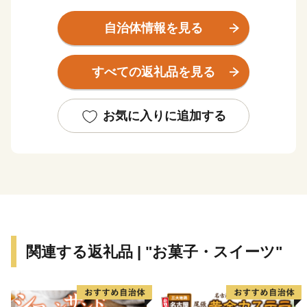
芸術文化ホール、図書館や屋内こども広場等の人気の施
自治体情報を見る
設が複合した
文化創造拠点シリウス、広大な敷地のF・マリノス 成
すべての返礼品を見る
城石井パーク
（大和ゆとりの森）など、市内外の幅広い世代の方に愛
される
お気に入りに追加する
交流・憩いの場所となる公共施設がそろっています。
大和市では、すべての人が楽しく、笑顔あふれ、心と体
に加えて
社会的にも幸せな状態、いわゆるウェルビーイングを実
感できる
まちの実現に向けて取り組んでいます。
関連する返礼品 | "お菓子・スイーツ"