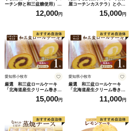
ーチン卵と和三盆糖使用）
屋コーチンカステラ）と小牧
名古屋コーチン バームクー
山城バウムクーヘン（コーチ
12,000
15,000
円
円
ヘン 和三盆 小牧銘菓 バウム
ン卵と和三盆糖使用）のセッ
クーヘン 常温 愛知県 小牧市
ト 名古屋コーチン カステ
アンプチベアやぐま
ラ ザラメ バームクーヘン 和
三盆 小牧銘菓 バウムクーヘ
ン 常温 愛知県 小牧市 アンプ
チベアやぐま
愛知県小牧市
愛知県小牧市
厳選 和三盆ロールケーキ
厳選 和三盆ロールケーキ
「北海道産生クリーム巻き」
「北海道産生クリーム巻き」
または「北海道産粒あん巻
または「北海道産粒あん巻
15,000
11,000
円
円
き」（サイズ：レギュラー）
き」（サイズ：ハーフ） 和
和三盆 北海道産生クリー
三盆 北海道産生クリーム 北
ム 北海道産粒あん 34cm 冷
海道産粒あん 17cm 冷凍 愛
凍 愛知県 小牧市 アンプチベ
知県 小牧市 アンプチベアや
アやぐま
ぐま