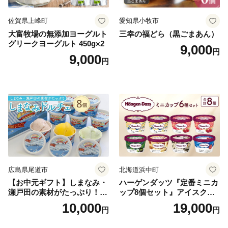
佐賀県上峰町
愛知県小牧市
大富牧場の無添加ヨーグルト
三幸の福どら（黒ごまあん）
グリークヨーグルト 450g×2
9,000
円
9,000
円
広島県尾道市
北海道浜中町
【お中元ギフト】しまなみ・
ハーゲンダッツ『定番ミニカ
瀬戸田の素材がたっぷり！ジ
ップ8個セット』アイスクリ
ェラート8個
ーム アイス スイーツ デザー
10,000
19,000
円
円
ト_H0016-104