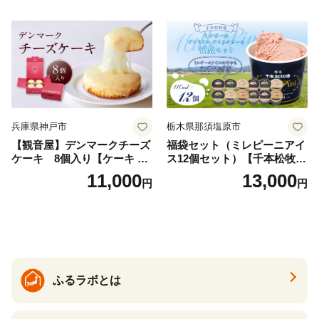
兵庫県神戸市
栃木県那須塩原市
【観音屋】デンマークチーズ
福袋セット（ミレピーニアイ
ケーキ 8個入り【ケーキ チ
ス12個セット）【千本松牧
ーズケーキ 人気スイーツ お
場】 ns025-014-12 【デザー
11,000
13,000
円
円
すすめスイーツ 神戸スイー
ト 詰め合わせ ギフト】
ツ 新感覚チーズケーキ おす
すめケーキ 兵庫県 神戸市 D0
910-17】
ふるラボとは