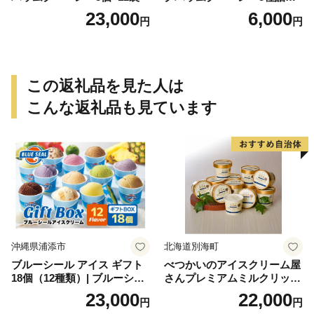
せ バウムクーヘン バーム
23,000
6,000
円
円
クーヘン おやつ おかし スイ
ーツ お菓子 個包装 詰め合わ
せ
この返礼品を見た人は
こんな返礼品も見ています
沖縄県浦添市
北海道別海町
ブルーシール アイス ギフト
べつかいのアイスクリーム屋
18個（12種類）| ブルーシー
さんプレミアムミルクリッチ
ルアイス ブルーシールアイ
12個（AP-01）（ 北海道アイ
23,000
22,000
円
円
スクリーム 着日指定可能 送
ス 北海道産アイス アイス ア