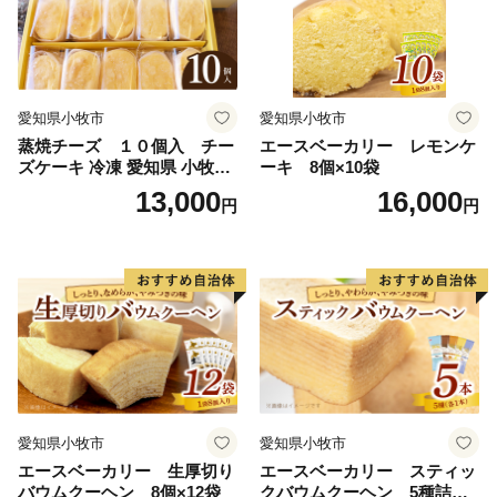
愛知県小牧市
愛知県小牧市
蒸焼チーズ １０個入 チー
エースベーカリー レモンケ
ズケーキ 冷凍 愛知県 小牧市
ーキ 8個×10袋
アンプチベアやぐま
13,000
16,000
円
円
愛知県小牧市
愛知県小牧市
エースベーカリー 生厚切り
エースベーカリー スティッ
バウムクーヘン 8個×12袋
クバウムクーヘン 5種詰合