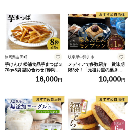
料無料 ジェラート 沖縄県 バ
イススイーツ アイスクリー
ースデー 贈り物 プレゼント
ム 北海道産アイスクリーム
誕生日 カップ 詰め合わせ バ
道産アイス 道産アイスクリ
ラエティ | バニラ チョコレー
ーム ギフト 詰合せ 詰め合わ
ト ストロベリー ピスタチオ
せ ふるさと納税 ）
バニラ＆クッキー ウベ 沖縄
紅イモ 塩ちんすこう 沖縄シ
ークヮーサー 沖縄黒糖 琉球
ロイヤルミルクティ 沖縄パ
イン
静岡県吉田町
岐阜県中津川市
芋けんぴ 松浦食品芋まつば 3
メディアで多数紹介 賞味期
70g×8袋 詰め合わせ [静岡伊
限3分！「元祖お重の栗きん
勢丹(松浦食品) 静岡県 吉田町
とんモンブラン」 【未来の
16,000
10,000
円
円
22424274] 芋ケンピ セット
ご褒美】スイーツ 栗 モンブ
小袋 個包装 小分け
ラン くりきんとん デザート
ご褒美 お取り寄せ くり お菓
子 菓子 F4N-2298