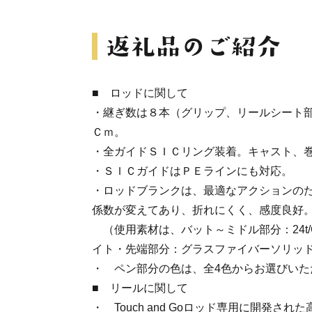
■ ロッドに関して
・継ぎ数は８本（グリップ、リールシート
Ｃｍ。
・全ガイドＳＩＣリング装着。キャスト、
・ＳＩＣガイドはＰＥラインにも対応。
・ロッドブランクは、最適なアクションの
係数が変えてあり、折れにくく、感度良好
（使用素材は、バット～ミドル部分：24t
イト・先端部分：グラスファイバーソリッ
・ ペン部分の色は、全4色からお選びいた
■ リールに関して
・ Touch and Goロッド専用に開発さ