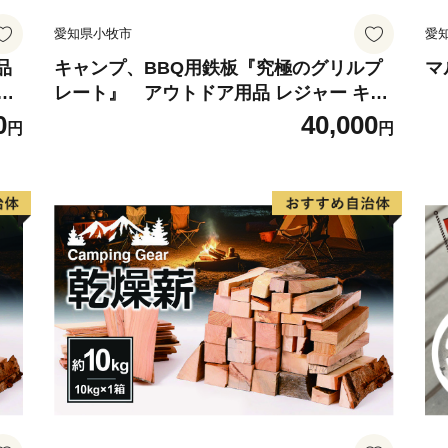
愛知県小牧市
愛
品
キャンプ、BBQ用鉄板『究極のグリルプ
マ
五
レート』 アウトドア用品 レジャー キャ
ンプ バーベキュー BBQ 鉄板
0
40,000
円
円