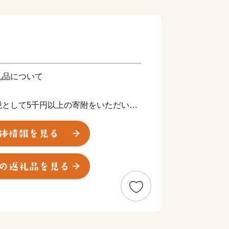
礼品について
税として5千円以上の寄附をいただいた
品を贈呈します。
て、我孫子市ふるさと産品として推奨し
産のお米、障がいのある方が福祉施設で
います。
市外にお住まいの方に限らせていただき