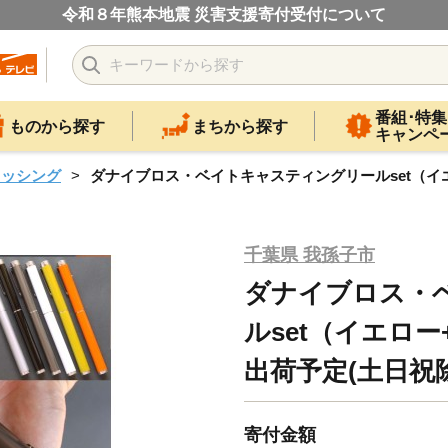
令和８年熊本地震 災害支援寄付受付について
番組･特集
ものから探す
まちから探す
キャンペ
ィッシング
ダナイブロス・ベイトキャスティングリールset（イ
千葉県 我孫子市
ダナイブロス・
ルset（イエロ
出荷予定(土日祝
寄付金額