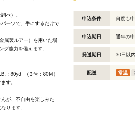
社調べ）。
申込条件
何度も申
ルパーツで、手にするだけで
申込期日
通年の申
（金属製ルアー）を用いた場
ィング能力を備えます。
発送期日
30日以
配送
常温
B.：80yd (３号：80Ｍ）
けます。
せんが、不自由を楽しみた
になります。