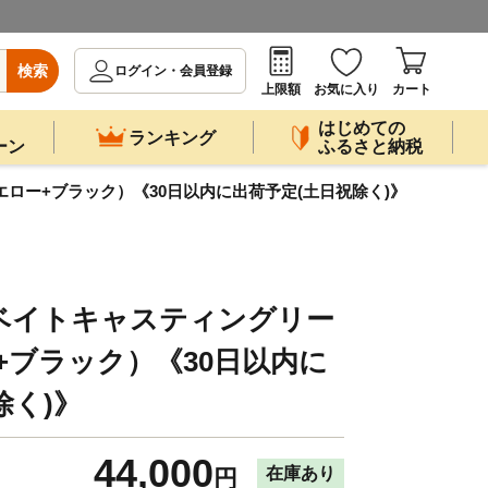
検索
ログイン・会員登録
上限額
お気に入り
カート
はじめての
ランキング
ーン
ふるさと納税
エロー+ブラック）《30日以内に出荷予定(土日祝除く)》
ベイトキャスティングリー
ー+ブラック）《30日以内に
除く)》
44,000
在庫あり
円