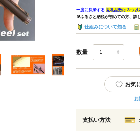
一度に決済する
返礼品数は３つ以
🔰ふるさと納税が初めての方、詳
仕組みについて知る
数量
お気
お
支払い方法