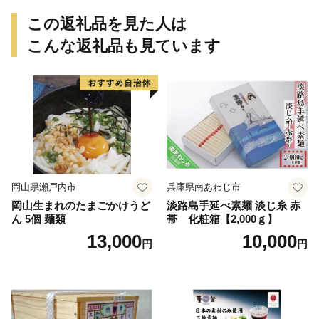
この返礼品を見た人は
こんな返礼品も見ています
岡山県瀬戸内市
兵庫県南あわじ市
岡山生まれのたまごかけうど
淡路島手延べ素麺 淡じ糸 赤
ん 5個 麺類
帯 化粧箱【2,000ｇ】
13,000
10,000
円
円