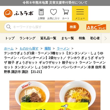
令和８年熊本地震 災害支援寄付受付について
上限額
お気に入り
カート
メニュー
検索
トップ
ランキング
返礼品一覧
まち一覧
特集
初心者ガイド
ホーム
ものから探す
麺類
ラーメン
テンホウぎょうざ1袋・ラーメン3種セット【タンタンメン・しょうゆ
ラーメン・バンバンチーメン】2袋セット／ テンホウ ぎょうざ ギョウ
ザ 餃子 ぎょうざセット ギョウザセット 餃子セット ラーメン ラーメン
セット タンタンメン しょうゆラーメン バンバンチーメン 冷凍 信州 長
野県 諏訪市 諏訪 【21-21】