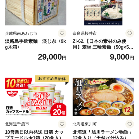
兵庫県南あわじ市
奈良県桜井市
淡路島手延素麺 淡じ糸〈9k
ZI-62.【日本の素材のみ使
g木箱〉
用】麦坐 三輪素麺（50g×5束
×4袋）
29,000
9,000
円
円
北海道千歳市
北海道東川町
10営業日以内発送 日清 カッ
北海道「旭川ラーメン物語」
プヌードル★1箱（20食入）
12食入り〈天然水仕込み〉