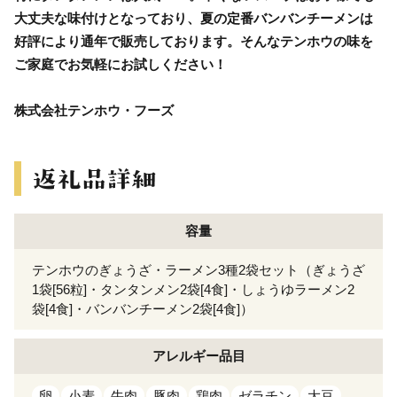
大丈夫な味付けとなっており、夏の定番バンバンチーメンは
好評により通年で販売しております。そんなテンホウの味を
ご家庭でお気軽にお試しください！
株式会社テンホウ・フーズ
容量
テンホウのぎょうざ・ラーメン3種2袋セット（ぎょうざ
1袋[56粒]・タンタンメン2袋[4食]・しょうゆラーメン2
袋[4食]・バンバンチーメン2袋[4食]）
アレルギー
品目
卵
小麦
牛肉
豚肉
鶏肉
ゼラチン
大豆