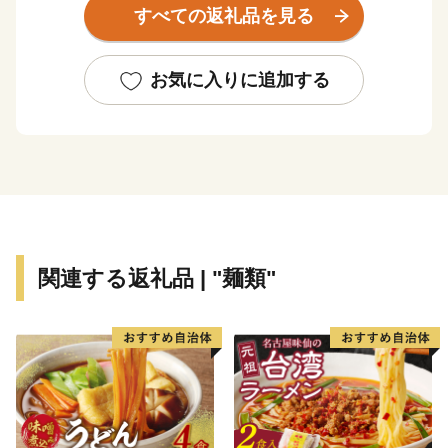
すべての返礼品を見る
＜「お礼の品」について＞
●協賛事業者から発送させていただきます。このため、
お気に入りに追加する
ご寄附者様のご住所・お名前を事業者に提供させていた
だきますので、あらかじめご了承ください。（個人情報
は、ふるさと寄附金事業以外の目的では使用いたしませ
ん）
●発送は、”ご入金確認後”に行います。また、発送日の
ご指定はお受けできません。
●発送後の返品や交換等は、受け付けておりません。
関連する返礼品 | "麺類"
●ご不在日等がおわかりの際は、通信欄に必ずご記入く
ださい。
●寄附者以外の送り先指定が可能です（ご希望の方は
「通信欄」に送り先の郵便番号・ご住所・お名前・電話
番号等の内容をご記載下さい）。信州諏訪の魅力を届け
たいあの人にご紹介ください（協賛事業者から送付先に
連絡させていただくことがありますので、「お礼の品」