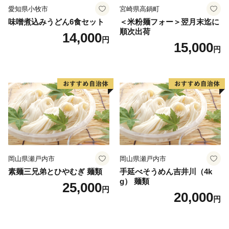
愛知県小牧市
宮崎県高鍋町
味噌煮込みうどん6食セット
＜米粉麺フォー＞翌月末迄に
順次出荷
14,000
円
15,000
円
岡山県瀬戸内市
岡山県瀬戸内市
素麺三兄弟とひやむぎ 麺類
手延べそうめん吉井川（4k
g） 麺類
25,000
円
20,000
円