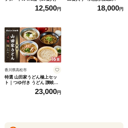
12,500
18,000
円
円
香川県高松市
特選 山田家うどん極上セッ
ト｜つゆ付き うどん 讃岐う
どん さぬきうどん 生麵 うど
23,000
円
んセット カレーうどん 生う
どん 食べ比べ 麺 麺類 ギフト
香川 香川県 高松