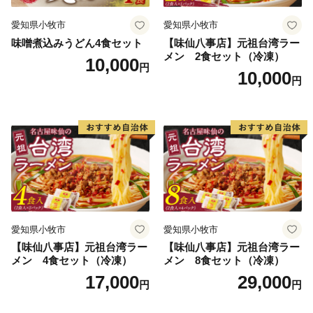
が届くことを送り先の方にあらかじめお伝えください。
愛知県小牧市
愛知県小牧市
送り先には「お礼の品」と一緒に寄附者名をお伝えいた
味噌煮込みうどん4食セット
【味仙八事店】元祖台湾ラー
します）。
メン 2食セット（冷凍）
10,000
円
●申し訳ございませんが包装はできません。
10,000
円
●贈呈させていただく「お礼の品」は、ご寄附への「お
礼の品」であることをご承知いただき、通信販売などの
サービス業ではないことをご理解ください。
●転売及びオークション等での出品等の目的での「お礼
の品」の選択は固くお断りいたします。
＜寄附金受領証明書について＞
●寄附金受領証明書等の書類は、「お礼の品」とは別に
愛知県小牧市
愛知県小牧市
順次発送いたしますので、入金確認後２週間ほどで到着
【味仙八事店】元祖台湾ラー
【味仙八事店】元祖台湾ラー
となります。
メン 4食セット（冷凍）
メン 8食セット（冷凍）
17,000
29,000
円
円