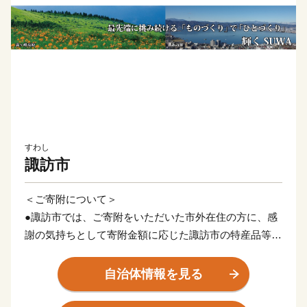
すわし
諏訪市
＜ご寄附について＞
●諏訪市では、ご寄附をいただいた市外在住の方に、感
謝の気持ちとして寄附金額に応じた諏訪市の特産品等の
「お礼の品」をお贈りいたします。
●寄附の回数制限はありません。年何回でもご寄附いた
自治体情報を見る
だけます。
●ご入金後の返金はできかねます。