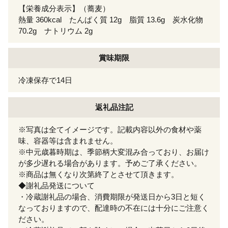
【栄養成分表示】（蕎麦）
熱量 360kcal たんぱく質 12g 脂質 13.6g 炭水化物
70.2g ナトリウム 2g
賞味期限
冷凍保存で14日
返礼品注記
※写真は全てイメージです。記載内容以外の食材や薬
味、容器等は含まれません。
※中元歳暮時期は、季節柄大変混み合っており、お届け
が多少遅れる場合があります。予めご了承ください。
※商品は無くなり次第終了とさせて頂きます。
◆謝礼品発送について
・冷蔵謝礼品の場合、消費期限が発送日から3日と短く
なっておりますので、配達時の不在には十分にご注意く
ださい。