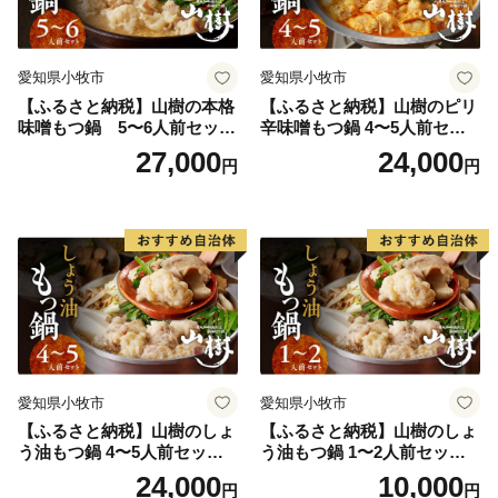
愛知県小牧市
愛知県小牧市
【ふるさと納税】山樹の本格
【ふるさと納税】山樹のピリ
味噌もつ鍋 5〜6人前セット
辛味噌もつ鍋 4〜5人前セッ
山樹 国産 牛もつ ホルモン モ
ト 山樹 国産 牛もつ ホルモン
27,000
24,000
円
円
ツ オンライン飲み会 ホーム
モツ オンライン飲み会 ホー
パーティー 宅飲み 鍋セット
ムパーティー 宅飲み 鍋セッ
お取り寄せグルメ おうち時
ト お取り寄せグルメ おうち
間
時間
愛知県小牧市
愛知県小牧市
【ふるさと納税】山樹のしょ
【ふるさと納税】山樹のしょ
う油もつ鍋 4〜5人前セット
う油もつ鍋 1〜2人前セット
山樹 国産 牛もつ ホルモン モ
山樹 国産 牛もつ ホルモン モ
24,000
10,000
円
円
ツ オンライン飲み会 ホーム
ツ オンライン飲み会 ホーム