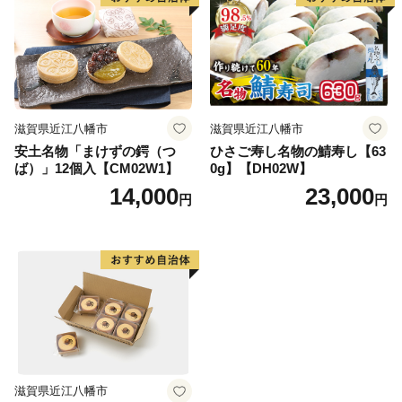
和牛 近江牛）
滋賀県近江八幡市
滋賀県近江八幡市
安土名物「まけずの鍔（つ
ひさご寿し名物の鯖寿し【63
ば）」12個入【CM02W1】
0g】【DH02W】
14,000
23,000
円
円
滋賀県近江八幡市