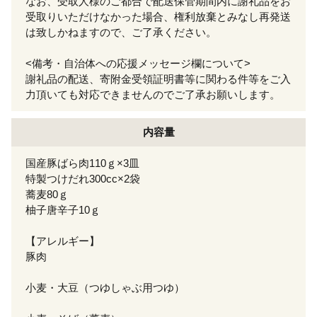
なお、受取人様のご都合で配送保管期間内に謝礼品をお
受取りいただけなかった場合、権利放棄とみなし再発送
は致しかねますので、ご了承ください。
<備考・自治体への応援メッセージ欄について>
謝礼品の配送、寄附金受領証明書等に関わる件等をご入
力頂いても対応できませんのでご了承お願いします。
内容量
国産豚ばら肉110ｇ×3皿
特製つけだれ300cc×2袋
蕎麦80ｇ
柚子唐辛子10ｇ
【アレルギー】
豚肉
小麦・大豆（つゆしゃぶ用つゆ）