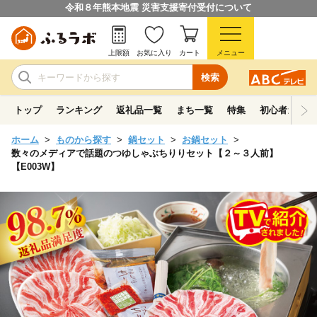
令和８年熊本地震 災害支援寄付受付について
上限額
お気に入り
カート
メニュー
検索
トップ
ランキング
返礼品一覧
まち一覧
特集
初心者ガイド
ホーム
ものから探す
鍋セット
お鍋セット
数々のメディアで話題のつゆしゃぶちりりセット【２～３人前】
【E003W】