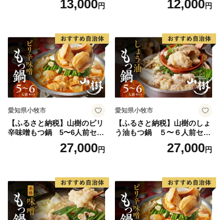
13,000
12,000
円
円
本三大地鶏
ツ オンライン飲み会 ホーム
パーティー 宅飲み 鍋セット
お取り寄せグルメ おうち時
間
愛知県小牧市
愛知県小牧市
【ふるさと納税】山樹のピリ
【ふるさと納税】山樹のしょ
辛味噌もつ鍋 5〜6人前セッ
う油もつ鍋 ５〜６人前セッ
ト 山樹 国産 牛もつ ホルモン
ト 山樹 国産 牛もつ ホルモン
27,000
27,000
円
円
モツ オンライン飲み会 ホー
モツ オンライン飲み会 ホー
ムパーティー 宅飲み 鍋セッ
ムパーティー 宅飲み 鍋セッ
ト お取り寄せグルメ おうち
ト お取り寄せグルメ おうち
時間
時間