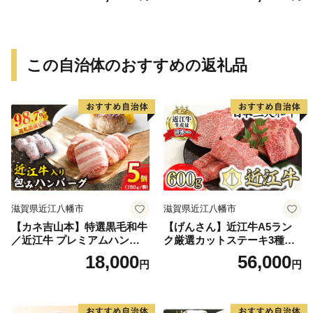
パーティー 宅飲み 鍋セット
パーティー 宅飲み 鍋セット
お取り寄せグルメ おうち時
お取り寄せグルメ おうち時
間
間
この自治体のおすすめの返礼品
滋賀県近江八幡市
滋賀県近江八幡市
【カネ吉山本】特選黒毛和牛
【げんさん】近江牛A5ラン
／近江牛 プレミアムハンバ
ク厳選カットステーキ3種【6
ーグ 5個箱入【750ｇ（約150
00g】【DG03W】（国産牛
18,000
56,000
円
円
ｇ×5個）】【Y095W】
和牛 ブランド牛 ブランド
和牛 黒毛和牛 牛肉 肉
高級 人気 おすすめ 神戸
牛 松阪牛 に並ぶ 日本三大