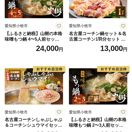
愛知県小牧市
愛知県小牧市
【ふるさと納税】山樹の本格
名古屋コーチン鍋セット＆名
味噌もつ鍋 4〜5人前セット
古屋コーチン1羽分セット 日
山樹 国産 牛もつ ホルモン モ
本三大地鶏 鍋セット 鶏肉 も
24,000
13,000
円
円
ツ オンライン飲み会 ホーム
も肉 むね肉 ササミ 肉団子 鍋
パーティー 宅飲み 鍋セット
料理
お取り寄せグルメ おうち時
間
愛知県小牧市
愛知県小牧市
名古屋コーチンしゃぶしゃぶ
【ふるさと納税】山樹の本格
＆コーチンシュウマイセッ
味噌もつ鍋 2〜3人前セット
ト 焼売 鶏肉 鍋 鶏しゃぶ 日
山樹 国産 牛もつ ホルモン モ