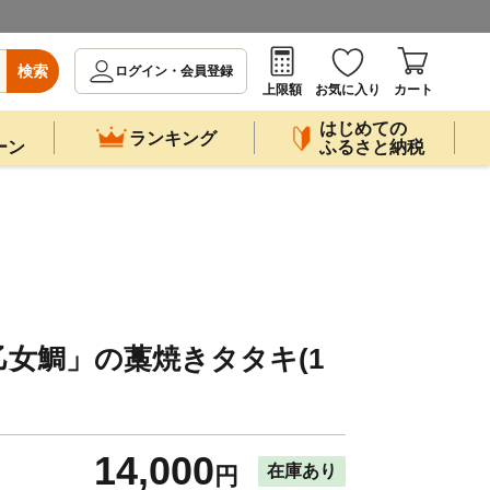
検索
ログイン・会員登録
上限額
お気に入り
カート
はじめての
ランキング
ーン
ふるさと納税
女鯛」の藁焼きタタキ(1
14,000
在庫あり
円