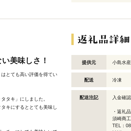
ない美味しさ！
提供元
小島水産
」はとても高い評価を得てい
配送
冷凍
配送注記
入金確認
きタタキ」にしました。
タタキにするととても美味し
・返礼品
須崎商工
TEL：088