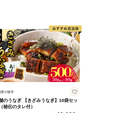
系列「朝だ！生です旅サラダ」で【須
！
お刺身用１節 （ぬた付）
お刺身用 半身
お礼状が付いてくる！その他の返礼品を
知県小牧市
舗のうなぎ 【きざみうなぎ】10袋セッ
（秘伝のタレ付）