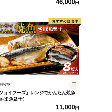
46,000
円
知県小牧市
ジョイフーズ」レンジでかんたん焼魚
さば 魚醤干）
11,000
円