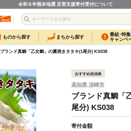
令和８年熊本地震 災害支援寄付受付について
番組･特集
ものから探す
まちから探す
キャンペ
ブランド真鯛「乙女鯛」の藁焼きタタキ(1尾分) KS038
おすすめ自治体
高知県 須崎市
ブランド真鯛「乙
尾分) KS038
寄付金額