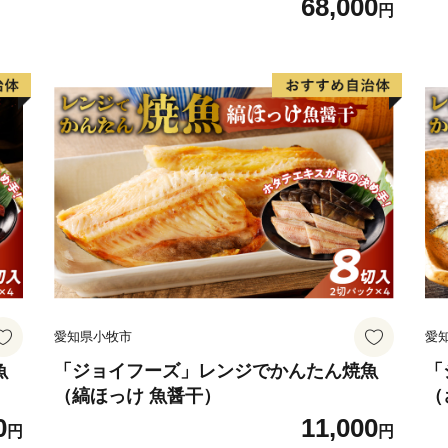
68,000
円
愛知県小牧市
愛
魚
「ジョイフーズ」レンジでかんたん焼魚
「
（縞ほっけ 魚醤干）
（
0
11,000
円
円