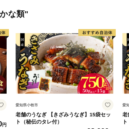
★ABCテレビ・テレビ朝日
さかな類"
崎勘八】が紹介されました
高級カンパチ 「須崎勘八」
高級カンパチ 「須崎勘八」
期間限定でしんじょう君の
見る
愛知県小牧市
愛
老舗のうなぎ 【きざみうなぎ】15袋セッ
老
ト（秘伝のタレ付）
ト
0
円