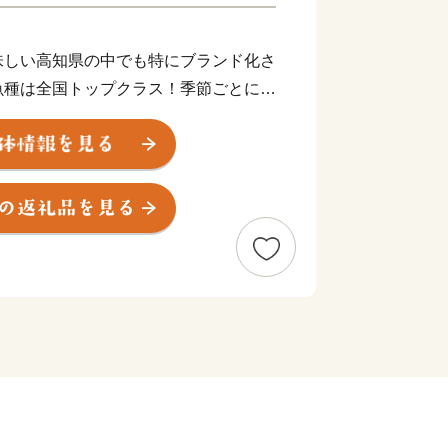
味しい高知県の中でも特にブランド化さ
魚種は全国トップクラス！季節ごとに
されます。 池ノ浦や久通で捕れる伊
地野見湾の鯛やカンパチ、季節限定で食
気を集め、鮮度抜群の魚貝類を楽しめま
っぷり受けた柑橘類、野菜も絶品です。
ン」で【須崎勘八】を特集！
ラボ限定レシピ付き 須崎勘八の返礼品
食探求番組「ふるさと研究所 ふるラ