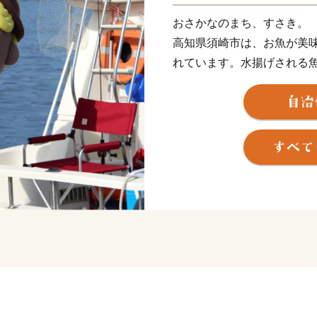
おさかなのまち、すさき。
高知県須崎市は、お魚が美
れています。水揚げされる
様々な種類の魚貝類が水揚げ
勢えびや、養殖漁業発祥の
べられるメジカの刺身も人
す。また、黒潮の恵みをた
★ABCテレビ「頂！キッチ
👉「頂！キッチン」×ふる
はこちら
★ABCテレビの日本全国の
ボ」で須崎の食を特集！
番組特設ページはこちら！