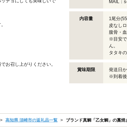
パッチョにしても美味しいで
MAIL：s-f
内容量
1尾分(55
す。
皮なしロ
腹骨・血
※目安で
ん。
タタキの
料でお召し上がりください。
賞味期限
発送日か
※到着後
高知県 須崎市の返礼品一覧
ブランド真鯛「乙女鯛」の藁焼きタタ