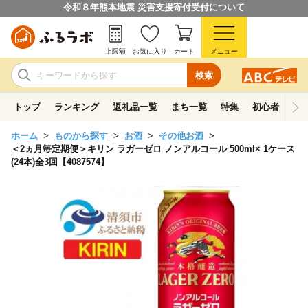
令和８年熊本地震 災害支援寄付受付について
上限額
お気に入り
カート
メニュー
検索
トップ
ランキング
返礼品一覧
まち一覧
特集
初心者ガイド
ホーム
ものから探す
お酒
その他お酒
＜2ヵ月毎定期便＞キリン ラガーゼロ ノンアルコール 500ml× 1ケース
(24本)全3回【4087574】