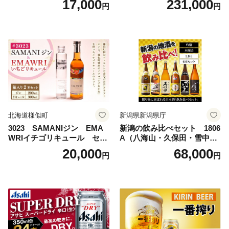
17,000
231,000
円
円
ビール工場〉群馬※沖縄・離
ビール 究極の辛口 酒 お酒 ア
島地域へのお届け不可
ルコール 生ビール Asahi ア
サヒビール スーパードライ s
uper dry 11回 缶ビール 缶 ギ
フト 内祝い 茨城県守谷市 送
料無料
北海道様似町
新潟県新潟県庁
3023 SAMANIジン EMA
新潟の飲み比べセット 1806
WRIイチゴリキュール セッ
A（八海山・久保田・雪中
ト（箱入り）【大人の味 酒
梅・越乃寒梅・かたふね・千
20,000
68,000
円
円
お酒 洋酒 スピリッツ クラフ
代の光）
トジン 国産 sake SAKE gin
GIN liqueur LIQUEUR お酒
セット 詰め合わせ カクテル
ソーダ割り アルコール ロッ
ク ソーダ ジントニック 】