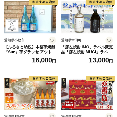
愛知県小牧市
愛知県幸田町
【ふるさと納税】本格芋焼酎
「彦左焼酎 IMO」ラベル変更
『Sun』芋グラッセ アウトド
品「彦左焼酎 MUGI」ラベル
ア ソロキャンプ ベランピン
変更品 飲み比べ セット 合計
16,000
13,000
円
円
グ 巣ごもり 就労支援
2本 720ml×各1本 25度 焼酎
お酒 麦焼酎 芋焼酎
宮崎県都城市
宮崎県都城市