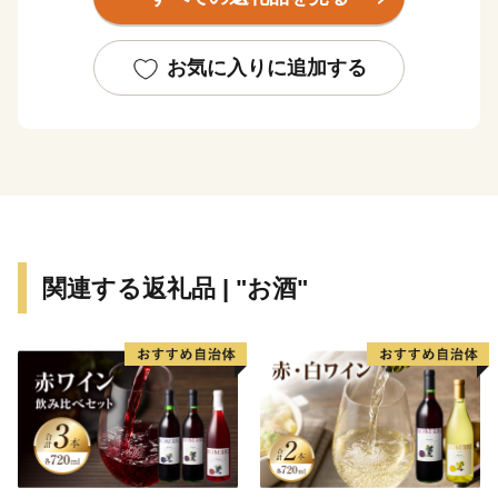
の地域が海抜10m未満となっています。また、庄内川の
ほかには新川、五条川などの河川が流れ、豊かな水辺環
境に恵まれ、四季折々の風景を楽しむことができます。
お気に入りに追加する
平成17年7月7日に西枇杷島町、清洲町、新川町が合
併して清須市が誕生。平成21年10月1日、清須市と春日
町が合併し、現在に至っています。
関連する返礼品 | "お酒"