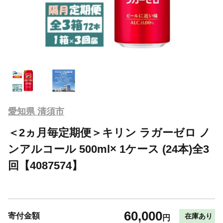
愛知県 清須市
＜2ヵ月毎定期便＞キリン ラガーゼロ ノ
ンアルコール 500ml× 1ケース (24本)全3
回【4087574】
60,000
寄付金額
在庫あり
円