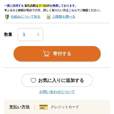
一度に決済する
返礼品数は３つ以内
を推奨しております。
🔰ふるさと納税が初めての方、詳しく知りたい方は
こちら
でご確認ください。
仕組みについて知る
上限額を調べる
数量
寄付する
お気に入りに追加する
お問い合わせについて
支払い方法
クレジットカード