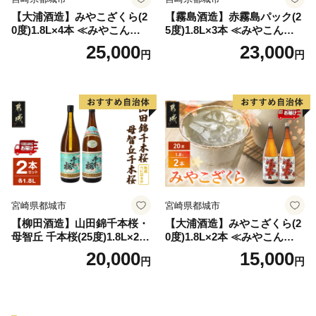
【大浦酒造】みやこざくら(2
【霧島酒造】赤霧島パック(2
0度)1.8L×4本 ≪みやこんじょ
5度)1.8L×3本 ≪みやこんじょ
特急便≫_AD-0771
特急便≫_23-07-K03P-1800-3
25,000
23,000
円
円
-Q
宮崎県都城市
宮崎県都城市
【柳田酒造】山田錦千本桜・
【大浦酒造】みやこざくら(2
母智丘 千本桜(25度)1.8L×2本
0度)1.8L×2本 ≪みやこんじょ
≪みやこんじょ特急便≫_AC
特急便≫_MJ-0771
20,000
15,000
円
円
-0751