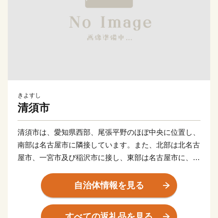
きよすし
清須市
清須市は、愛知県西部、尾張平野のほぼ中央に位置し、
南部は名古屋市に隣接しています。また、北部は北名古
屋市、一宮市及び稲沢市に接し、東部は名古屋市に、西
部はあま市に接しています。
面積は、1,735haで、東西約5.5km、南北約8.0kmの広
自治体情報を見る
がりをもち、愛知県の面積の0.34％にあたります。
地形は比較的平坦で、庄内川の下流域にあり、ほとんど
すべての返礼品を見る