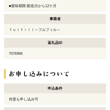
■賞味期限:製造日から12ケ月
事業者
ｆｕｌｆｉｌｌ～フルフィル～
返礼品ID
7076966
申込条件
何度も申し込み可