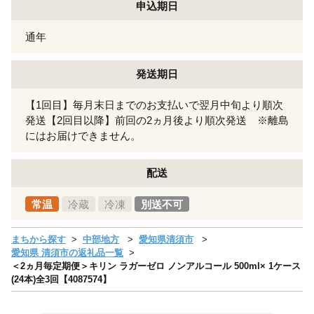
申込期日
通年
発送期日
【1回目】毎月末日までのお支払いで翌月中旬より順次
発送【2回目以降】前回の2ヵ月後より順次発送 ※離島
にはお届けできません。
配送
常温
冷蔵
冷凍
別送不可
まちから探す
中部地方
愛知県清須市
愛知県 清須市の返礼品一覧
＜2ヵ月毎定期便＞キリン ラガーゼロ ノンアルコール 500ml× 1ケース
(24本)全3回【4087574】