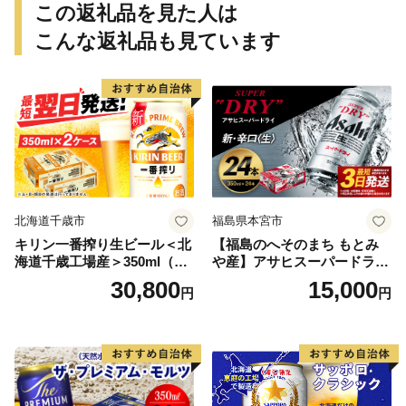
この返礼品を見た人は
こんな返礼品も見ています
北海道千歳市
福島県本宮市
キリン一番搾り生ビール＜北
【福島のへそのまち もとみ
海道千歳工場産＞350ml（24
や産】アサヒスーパードライ
本） 2ケース
350ml×24本 合計8.4L 1ケー
30,800
15,000
円
円
ス アルコール度数5% 缶ビー
ル お酒 ビール アサヒ スーパ
ードライ super dry 24缶 辛
口 送料無料 カメイ 本宮市
【07214-0206】