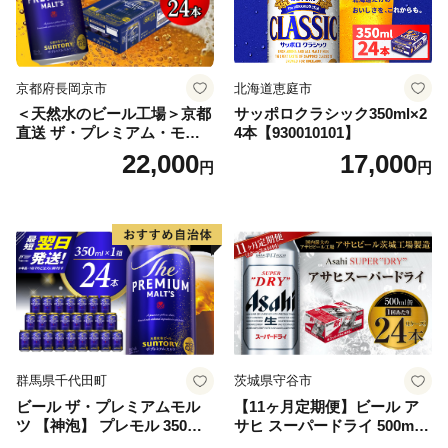
京都府長岡京市
北海道恵庭市
＜天然水のビール工場＞京都
サッポロクラシック350ml×2
直送 ザ・プレミアム・モル
4本【930010101】
ツ 350ml×24本 プレモル [149
22,000
17,000
円
円
5]
群馬県千代田町
茨城県守谷市
ビール ザ・プレミアムモル
【11ヶ月定期便】ビール ア
ツ 【神泡】 プレモル 350ml
サヒ スーパードライ 500ml 2
× 24本 サントリー〈天然水の
4本 1ケース×11ヶ月 | アサヒ