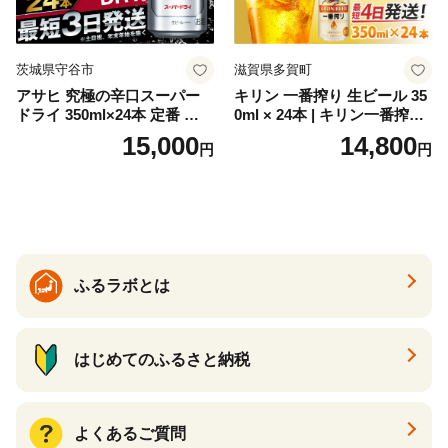
茨城県守谷市
滋賀県多賀町
アサヒ 究極の辛口スーパー
キリン 一番搾り 生ビール 35
ドライ 350ml×24本 定番 ビー
0ml × 24本 | キリン一番搾り
ル 缶ビール 酒 お酒 アルコー
キリンビール 一番搾り ビー
15,000
14,800
円
円
ル 辛口
ル 24缶 きりんいちばんしぼ
り キリン一番搾り びーる 1
ケース 24缶 24本 キリン一番
搾り KIRIN きりん 麒麟 キリ
ン一番搾り いちばんしぼり
キリン一番搾り 父の日 ちち
の日
ふるラボとは
はじめてのふるさと納税
よくあるご質問