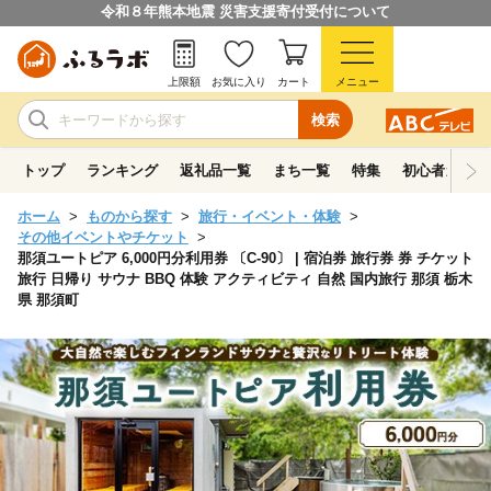
令和８年熊本地震 災害支援寄付受付について
上限額
お気に入り
カート
メニュー
検索
トップ
ランキング
返礼品一覧
まち一覧
特集
初心者ガイド
ホーム
ものから探す
旅行・イベント・体験
その他イベントやチケット
那須ユートピア 6,000円分利用券 〔C-90〕 | 宿泊券 旅行券 券 チケット
旅行 日帰り サウナ BBQ 体験 アクティビティ 自然 国内旅行 那須 栃木
県 那須町