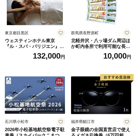
東京都目黒区
群馬県長野原町
ウェスティンホテル東京
北軽井沢・八ッ場ダム周辺ほ
『ル・スパ・パリジエン』選
か町内各所で利用可能な長野
べるボディセラピー90分/1名
原町ふるさと感謝券（3,000
132,000
10,000
円
円
円分）【トラベル 観光 旅行
お土産 群馬県 長野原町 北軽
井沢】
石川県小松市
福井県鯖江市
2026年小松基地航空祭電子駐
金子眼鏡の全国直営店で使え
車券（スカイパークこまつ
るメガネ引換券（6万円相