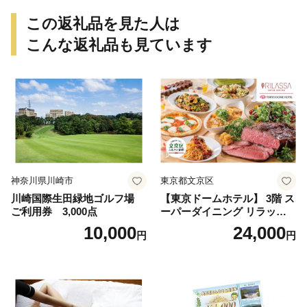
この返礼品を見た人は
こんな返礼品も見ています
神奈川県川崎市
東京都文京区
川崎国際生田緑地ゴルフ場
【東京ドームホテル】 3階 ス
ご利用券 3,000点
ーパーダイニング リラッサ
ランチブッフェ お食事券 大
10,000
24,000
円
円
人1名様分 関東 東京 ご利用
券 ランチ 昼食 食事券 レスト
ラン ブッフェ 東京都 お食事
券