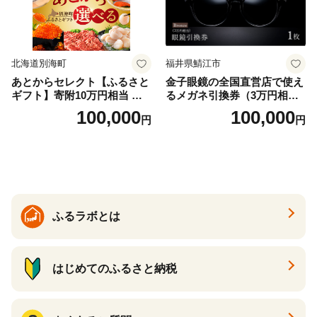
北海道別海町
福井県鯖江市
あとからセレクト【ふるさと
金子眼鏡の全国直営店で使え
ギフト】寄附10万円相当 あ
るメガネ引換券（3万円相
とから選べる！ ギフト いく
当） Bronze
100,000
100,000
円
円
ら ほたて 海鮮 牛肉 別海町
ケーキ アイス （ 後から 選べ
る カタログ カタログポイン
ト カタログギフト あとから
カタログ あとからカタログ
ポイント あとからカタログ
ギフト ふるさと納税 ）
ふるラボとは
はじめてのふるさと納税