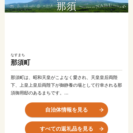
なすまち
那須町
那須町は、昭和天皇がこよなく愛され、天皇皇后両陛
下、上皇上皇后両陛下が御静養の場として行幸される那
須御用邸のあるまちです。
ロイヤルリゾート那須として広く知られており、壮麗な
那須連山の麓に、歴史ある那須温泉郷をはじめ、豊かな
自治体情報を見る
自然と調和したレジャー施設やリゾートホテル、別荘地
など充実した観光資源とともに、お客様を迎えておりま
すべての返礼品を見る
す。