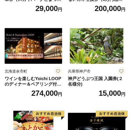
翼） 駐車場 シャトルバスの
当） Platinum
29,000
200,000
円
円
りばすぐ 石川県 小松市
北海道余市町
兵庫県神戸市
ワインを楽しむYoichi LOOP
神戸どうぶつ王国 入園券(２
のディナー＆ペアリング付宿
名様分)
泊プラン＜デラックスツイン
274,000
15,000
円
円
＞