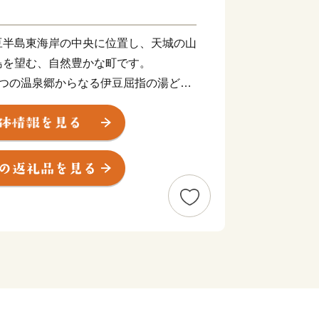
半島東海岸の中央に位置し、天城の山
島を望む、自然豊かな町です。
つの温泉郷からなる伊豆屈指の湯どこ
し飾りや、稲取細野高原のススキ等もお
ンド金目鯛「稲取キンメ」をはじめと
んきつ類等、厳選された70品目以上
。