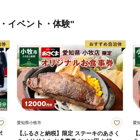
行・イベント・体験"
愛知県小牧市
愛
ポ
【ふるさと納税】限定 ステーキのあさく
【