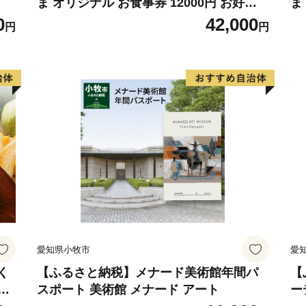
ま オリジナル お食事券 12000円 お好き
ま
なメニュー 好きなだけ コーンスープ カレ
メ
0
42,000
円
円
ー サラダ プリン ソフトクリーム デザー
サ
ト 愛知県 小牧店 小牧市 チケット 送料無
愛
料
愛知県小牧市
愛
く
【ふるさと納税】メナード美術館年間パ
【
な
スポート 美術館 メナード アート
ー