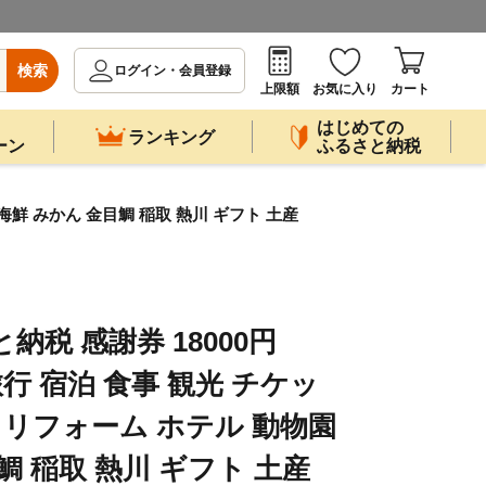
検索
ログイン・会員登録
上限額
お気に入り
カート
はじめての
ランキング
ーン
ふるさと納税
 海鮮 みかん 金目鯛 稲取 熱川 ギフト 土産
納税 感謝券 18000円
 旅行 宿泊 食事 観光 チケッ
 リフォーム ホテル 動物園
鯛 稲取 熱川 ギフト 土産