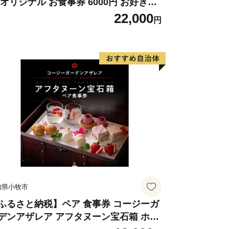
 オリジナル お食事券 6000円 お好きな
ニュー 好きなだけ コーンスープ カレー
22,000
円
ラダ プリン ソフトクリーム デザート
知県 小牧店 小牧市 チケット 送料無料
知県小牧市
ふるさと納税】ペア 食事券 コージーガ
デンアザレア アフタヌーン宝石箱 ホテ