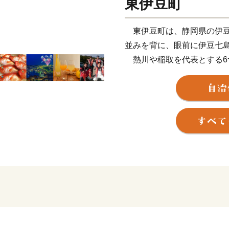
東伊豆町
東伊豆町は、静岡県の伊豆
並みを背に、眼前に伊豆七
熱川や稲取を代表とする6
ろで、伝統文化ひなのつる
楽しみいただけます。
温暖な気候に育まれたブラ
する海産物や、種類豊富なか
の地場産品をご覧ください