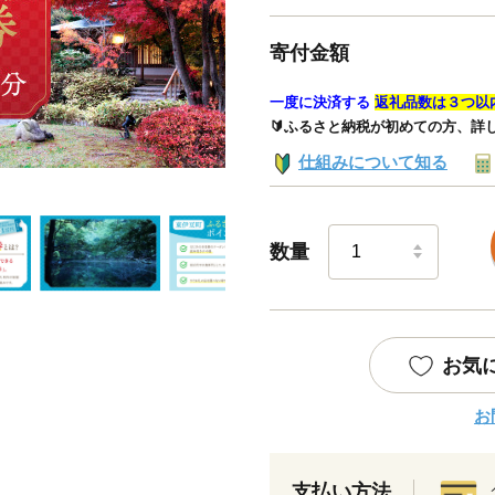
寄付金額
一度に決済する
返礼品数は３つ以
🔰ふるさと納税が初めての方、詳
仕組みについて知る
数量
お気
お
支払い方法