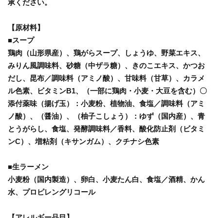
承ください。
【原材料】
■スープ
鶏肉（山形県産）、鶏がらスープ、しょうゆ、野菜エキス、
みりん風調味料、砂糖（中ザラ糖）、きのこエキス、かつお
だし、昆布／調味料（アミノ酸）、甘味料（甘草）、カラメ
ル色素、ビタミンB1、（一部に鶏肉・小麦・大豆を含む）〇
添付薬味（揚げ玉）：小麦粉、植物油、食塩／調味料（アミ
ノ酸）、（醤油）、（柚子こしょう）：ゆず（国内産）、青
とうがらし、食塩、発酵調味料／香料、酸化防止剤（ビタミ
ンC）、増粘剤（キサンガム）、クチナシ色素
■生ラーメン
小麦粉（国内製造）、卵白、小麦たん白、食塩／酒精、かん
水、プロピレングリコール
【アレルギー品目】