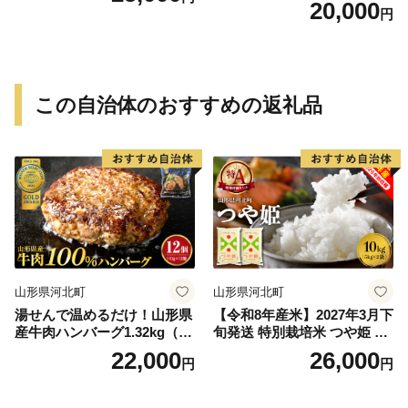
20,000
円
この自治体のおすすめの返礼品
山形県河北町
山形県河北町
湯せんで温めるだけ！山形県
【令和8年産米】2027年3月下
産牛肉ハンバーグ1.32kg（11
旬発送 特別栽培米 つや姫 10
0g×12個入り）
kg 山形県産【米COMEかほ
22,000
26,000
円
円
く協同組合】