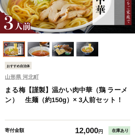
おすすめ自治体
山形県 河北町
まる梅【謹製】温かい肉中華（鶏 ラーメ
ン） 生麺（約150g）× 3人前セット！
12,000
寄付金額
在庫あり
円