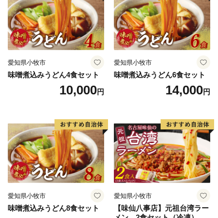
愛知県小牧市
愛知県小牧市
味噌煮込みうどん4食セット
味噌煮込みうどん6食セット
10,000
14,000
円
円
愛知県小牧市
愛知県小牧市
味噌煮込みうどん8食セット
【味仙八事店】元祖台湾ラー
メン 2食セット（冷凍）