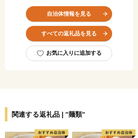
流寒河江川に囲まれた、風光明媚な環境の中にありま
す。
自治体情報を見る
古くから上方文化と交流し米と紅花で栄えた河北町
は、現在でもその面影を残しつつ、「はえぬき」やブラ
すべての返礼品を見る
ンド米「つや姫」などのお米、極上の霜降りがたまらな
い「山形牛」、「さくらんぼ」、「ラ・フランス」など
の果物等、魅力あふれる食の町として栄えています。
お気に入りに追加する
山形空港を表玄関とし、山形新幹線のさくらんぼ東根
駅、山形自動車道の寒河江インターチェンジからは車で
15分の距離にあり、東北中央自動車道の東根インターチ
ェンジからは、わずか7分のところに位置しています。
自然豊かで美味しいものがいっぱいの河北町に、どうぞ
お越しください。
関連する返礼品 | "麺類"