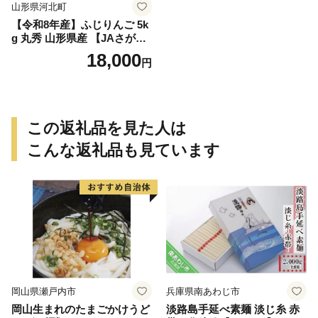
山形県河北町
【令和8年産】ふじりんご 5k
g 丸秀 山形県産 【JAさがえ
西村山】 山形県 河北町 贈答
18,000
円
ふじ 農協 りんご 林檎 ギフト
ka008-018e-r8
この返礼品を見た人は
こんな返礼品も見ています
岡山県瀬戸内市
兵庫県南あわじ市
岡山生まれのたまごかけうど
淡路島手延べ素麺 淡じ糸 赤