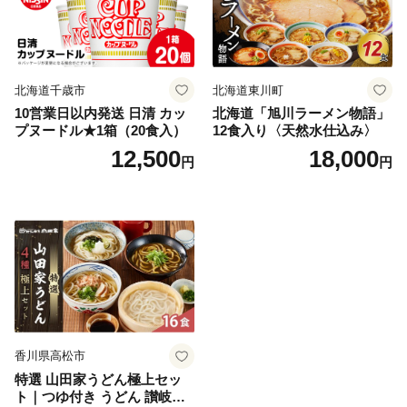
北海道千歳市
北海道東川町
10営業日以内発送 日清 カッ
北海道「旭川ラーメン物語」
プヌードル★1箱（20食入）
12食入り〈天然水仕込み〉
12,500
18,000
円
円
香川県高松市
特選 山田家うどん極上セッ
ト｜つゆ付き うどん 讃岐う