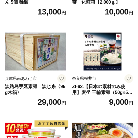
ん 5個 麺類
帯 化粧箱【2,000ｇ】
13,000
10,000
円
円
兵庫県南あわじ市
奈良県桜井市
淡路島手延素麺 淡じ糸〈9k
ZI-62.【日本の素材のみ使
g木箱〉
用】麦坐 三輪素麺（50g×5束
×4袋）
29,000
9,000
円
円