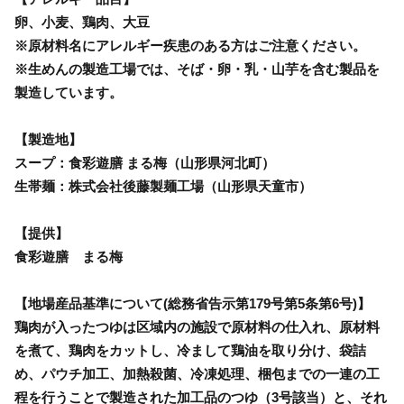
卵、小麦、鶏肉、大豆
※原材料名にアレルギー疾患のある方はご注意ください。
※生めんの製造工場では、そば・卵・乳・山芋を含む製品を
製造しています。
【製造地】
スープ：食彩遊膳 まる梅（山形県河北町）
生帯麺：株式会社後藤製麺工場（山形県天童市）
【提供】
食彩遊膳 まる梅
【地場産品基準について(総務省告示第179号第5条第6号)】
鶏肉が入ったつゆは区域内の施設で原材料の仕入れ、原材料
を煮て、鶏肉をカットし、冷まして鶏油を取り分け、袋詰
め、パウチ加工、加熱殺菌、冷凍処理、梱包までの一連の工
程を行うことで製造された加工品のつゆ（3号該当）と、それ