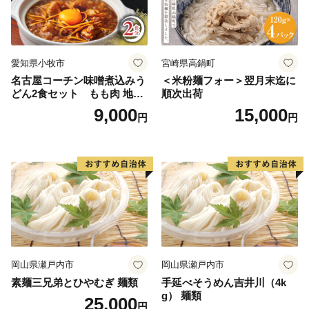
愛知県小牧市
宮崎県高鍋町
名古屋コーチン味噌煮込みう
＜米粉麺フォー＞翌月末迄に
どん2食セット もも肉 地鶏
順次出荷
味噌うどん
9,000
15,000
円
円
岡山県瀬戸内市
岡山県瀬戸内市
素麺三兄弟とひやむぎ 麺類
手延べそうめん吉井川（4k
g） 麺類
25,000
円