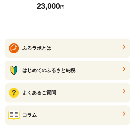
どん さぬきうどん 生麵 うど
23,000
円
んセット カレーうどん 生う
どん 食べ比べ 麺 麺類 ギフト
香川 香川県 高松
ふるラボとは
はじめてのふるさと納税
よくあるご質問
コラム