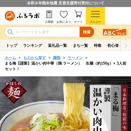
令和８年熊本地震 災害支援寄付受付について
上限額
お気に入り
カート
メニュー
検索
トップ
ランキング
返礼品一覧
まち一覧
特集
初心者ガイド
ホーム
ものから探す
麺類
ラーメン
まる梅【謹製】温かい肉中華（鶏 ラーメン） 生麺（約150g）× 3人前
セット！