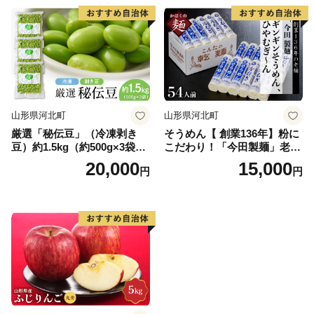
山形県河北町
山形県河北町
厳選「秘伝豆」（冷凍剥き
そうめん【 創業136年】粉に
豆）約1.5kg（約500g×3袋）
こだわり！「今田製麺」老舗
【かほくらし社】
のギンギンそうめん、ひやむ
20,000
15,000
円
円
ぎ〜ん54人前セット（280g×
計18把）