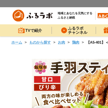
地域とあなたを元気にする
ふるさと納税
ふるラボ
TVで紹介
チャンネル
ホーム
ものから探す
お肉
鶏肉
【A5-401