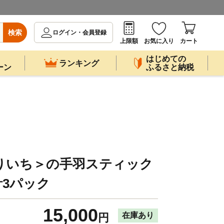
検索
ログイン・会員登録
上限額
お気に入り
カート
はじめての
ランキング
ーン
ふるさと納税
＜とりいち＞の手羽スティック
計3パック
15,000
在庫あり
円