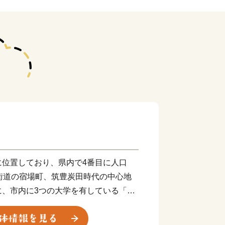
に位置しており、県内で4番目に人口
街道の宿場町、筑豊炭田時代の中心地
に、市内に3つの大学を有している「学
都市(けんこうとし)を目指し「まちづ