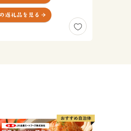
。
いします！