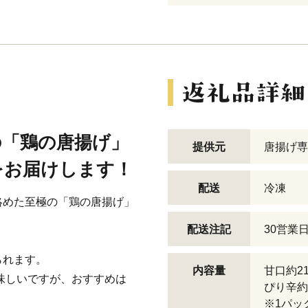
の「鶏の唐揚げ」
提供元
唐揚げ専
をお届けします！
配送
冷凍
絡めた至極の「鶏の唐揚げ」
配送注記
30営業
られます。
内容量
甘口約21
味しいですが、おすすめは
ぴり辛約2
※1パッ