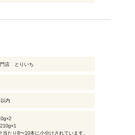
門店 とりいち
日以内
0g×2
10g×1
ク当たり8〜10本に小分けされています。