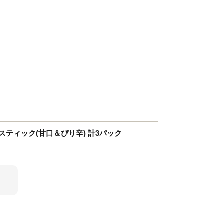
羽スティック(甘口＆ぴり辛) 計3パック