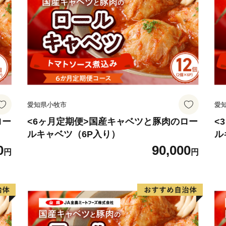
愛知県小牧市
愛
ロー
<6ヶ月定期便>国産キャベツと豚肉のロー
<
ルキャベツ（6P入り）
ル
0
90,000
円
円