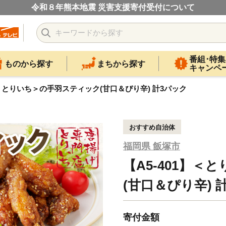
令和８年熊本地震 災害支援寄付受付について
番組･特集
ものから探す
まちから探す
キャンペ
】＜とりいち＞の手羽スティック(甘口＆ぴり辛) 計3パック
おすすめ自治体
福岡県 飯塚市
【A5-401】
(甘口＆ぴり辛) 
寄付金額