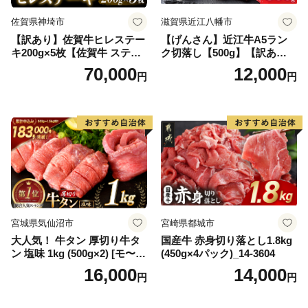
佐賀県神埼市
滋賀県近江八幡市
【訳あり】佐賀牛ヒレステー
【げんさん】近江牛A5ラン
キ200g×5枚【佐賀牛 ステー
ク切落し【500g】【訳あり】
キ ブランド肉 ヒレ肉 フィレ
【DG12W】
70,000
12,000
円
円
肉 ジューシー ヘルシー】(H0
65175)
宮城県気仙沼市
宮崎県都城市
大人気！ 牛タン 厚切り牛タ
国産牛 赤身切り落とし1.8kg
ン 塩味 1kg (500g×2) [モ〜ラ
(450g×4パック)_14-3604
ンド 宮城県 気仙沼市 205646
16,000
14,000
円
円
60] 肉 牛肉 精肉 牛たん 牛タ
ン塩 牛たん塩 冷凍 焼肉 BB
Q アウトドア バーベキュー