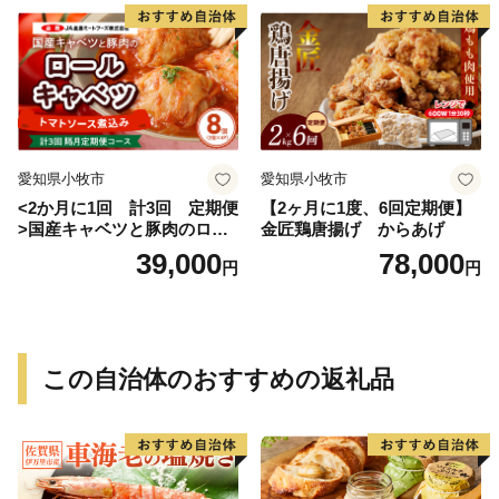
愛知県小牧市
愛知県小牧市
<2か月に1回 計3回 定期便
【2ヶ月に1度、6回定期便】
>国産キャベツと豚肉のロー
金匠鶏唐揚げ からあげ
ルキャベツ（4P入り）
39,000
78,000
円
円
この自治体のおすすめの返礼品