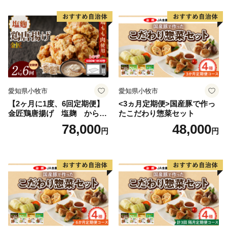
愛知県小牧市
愛知県小牧市
【2ヶ月に1度、6回定期便】
<3ヵ月定期便>国産豚で作っ
金匠鶏唐揚げ 塩麹 からあ
たこだわり惣菜セット
げ
78,000
48,000
円
円