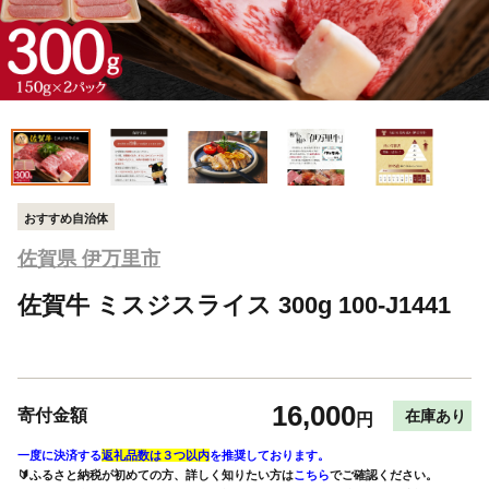
おすすめ自治体
佐賀県 伊万里市
佐賀牛 ミスジスライス 300g 100-J1441
16,000
寄付金額
在庫あり
円
一度に決済する
返礼品数は３つ以内
を推奨しております。
🔰ふるさと納税が初めての方、詳しく知りたい方は
こちら
でご確認ください。