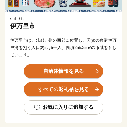
いまりし
伊万里市
伊万里市は、北部九州の西部に位置し、天然の良港伊万
里湾を抱く人口約5万5千人、面積255.25㎢の市域を有し
ています。
古伊万里や石炭の積出港として栄え、「古伊万里文化」
自治体情報を見る
の香りが漂う焼き物などを市内の随所で見ることができ
る風光明媚なまちです。
すべての返礼品を見る
全国的に評判の高い伊万里牛は、肉質はきめ細かで柔ら
かく、とろけるほどの美味しさです。由緒ある枝肉共励
お気に入りに追加する
会で多くの賞に輝くなど、伊万里を代表する特産物で
す。