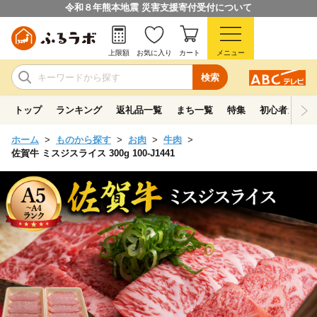
令和８年熊本地震 災害支援寄付受付について
上限額
お気に入り
カート
メニュー
検索
トップ
ランキング
返礼品一覧
まち一覧
特集
初心者ガイド
ホーム
ものから探す
お肉
牛肉
佐賀牛 ミスジスライス 300g 100-J1441