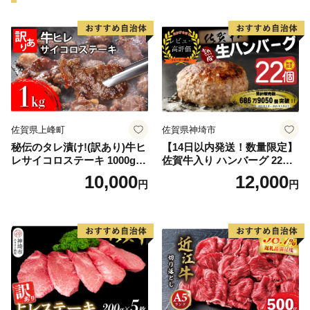
佐賀県上峰町
佐賀県神埼市
秘伝のタレ漬け!(訳あり)牛ヒ
【14日以内発送！数量限定】
レサイコロステーキ 1000g
佐賀牛入り ハンバーグ 22個
【B-1098-AS】
2.6kg(120g×22個)【佐賀牛
10,000
12,000
円
円
黒毛和牛 ブランド牛 九州 ハ
ンバーグ 牛肉 豚肉 国産 お弁
当 おかず 惣菜 おすすめ 人
気】(H083106)