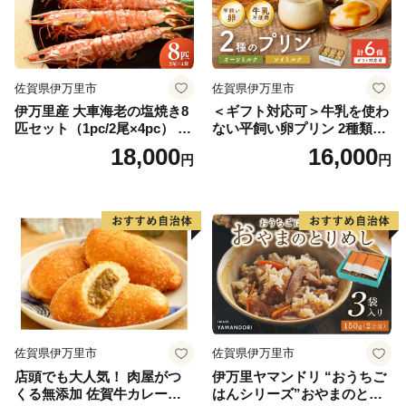
佐賀県伊万里市
佐賀県伊万里市
伊万里産 大車海老の塩焼き8
＜ギフト対応可＞牛乳を使わ
匹セット（1pc/2尾×4pc） 01
ない平飼い卵プリン 2種類セ
0-C167
ット計6個 129-F289
18,000
16,000
円
円
佐賀県伊万里市
佐賀県伊万里市
店頭でも大人気！ 肉屋がつ
伊万里ヤマンドリ “おうちご
くる無添加 佐賀牛カレーパ
はんシリーズ”おやまのとり