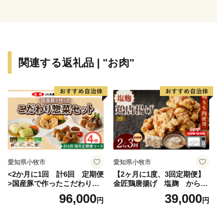
大川内山は、伊万里焼の窯元が軒を連ねており、楽しみ
ながら散策ができます。「秘窯の里」にふさわしい山水
画のような風景と窯場の煙突が印象的です。
関連する返礼品 | "お肉"
愛知県小牧市
愛知県小牧市
<2か月に1回 計6回 定期便
【2ヶ月に1度、3回定期便】
>国産豚で作ったこだわり惣
金匠鶏唐揚げ 塩麹 からあ
菜セット
げ
96,000
39,000
円
円