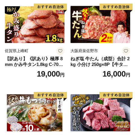
厚切り タン
佐賀県上峰町
大阪府泉佐野市
【訳あり】《訳あり》極厚 8
ねぎ塩 牛たん（成型）合計 2
mm かみ牛タン1.8kg C-709-
kg 小分け 250g×8P【牛タン
AS
牛肉 焼肉用 薄切り 訳あり サ
19,000
16,000
円
円
イズ不揃い】