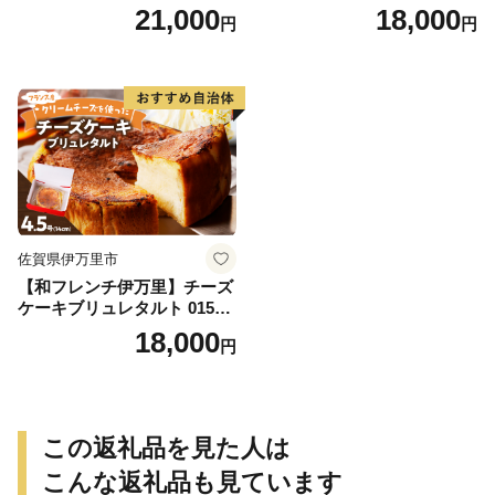
ン 10個 数量限定 155-J696
めし 016-G285
21,000
18,000
円
円
佐賀県伊万里市
【和フレンチ伊万里】チーズ
ケーキブリュレタルト 015-F
205
18,000
円
この返礼品を見た人は
こんな返礼品も見ています