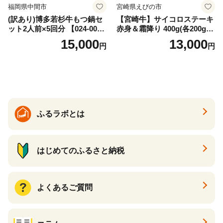
福岡県中間市
宮崎県えびの市
(訳あり)博多若杉牛もつ鍋セ
【宮崎牛】サイコロステーキ
ット2人前×5回分 【024-002
赤身＆霜降り 400g(各200g×
7】
１P 計2P) 真空パック 冷凍
15,000
13,000
円
円
ふるラボとは
はじめてのふるさと納税
よくあるご質問