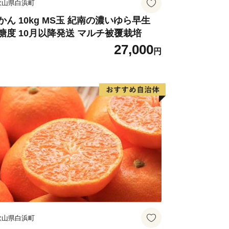
歌山県白浜町
かん 10kg MS玉 紀南の濃いゆら早生
糖度 10月以降発送 マルチ被覆栽培
27,000
円
歌山県白浜町