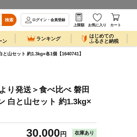
検索
ログイン・会員登録
上限額
お気に入り
カート
はじめての
ランキング
ーン
ふるさと納税
セット 約1.3kg×各1個【1640741】
旬より発送＞食べ比べ 磐田
 白と山セット 約1.3kg×
】
30,000
在庫あり
円