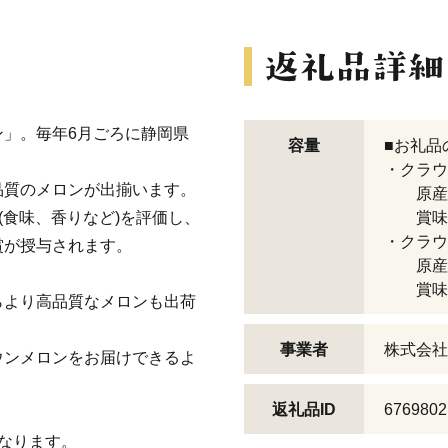
」。毎年6月ごろに静岡県
容量
■お礼品
・クラウン
品質のメロンが出揃います。
原産地
(食味、香りなど)を評価し、
賞味期
・クラウン
賞が授与されます。
原産地
賞味期
らより高品質なメロンも出荷
事業者
株式会社
ウンメロンをお届けできるよ
返礼品ID
6769802
なります。