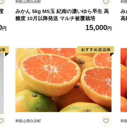
和歌山県白浜町
和
度
みかん 5kg MS玉 紀南の濃いゆら早生 高
み
糖度 10月以降発送 マルチ被覆栽培
高
0
15,000
円
円
和歌山県白浜町
和