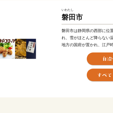
いわたし
磐田市
磐田市は静岡県の西部に位
れ、雪がほとんど降らない
地方の国府が置かれ、江戸
くから歴史や文化が積み重
ュビロ磐田」、及び「静岡
あり、スポーツのまちとし