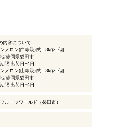
の内容について
メロン(白等級)[約1.3kg×1個]
:静岡県磐田市
限:出荷日+4日
メロン(山等級)[約1.3kg×1個]
:静岡県磐田市
限:出荷日+4日
フルーツワールド（磐田市）