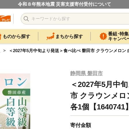
令和８年熊本地震 災害支援寄付受付について
番組･特集
ものから探す
まちから探す
キャンペ
カ
＜2027年5月中旬より発送＞食べ比べ 磐田市 クラウンメロン 白と山
静岡県 磐田市
＜2027年5月中
市 クラウンメロン
各1個【1640741
寄付金額