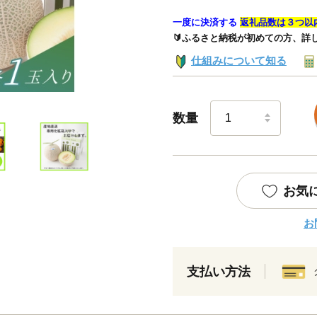
一度に決済する
返礼品数は３つ以
🔰ふるさと納税が初めての方、詳
仕組みについて知る
数量
お気
お
支払い方法