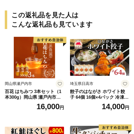
この返礼品を見た人は
こんな返礼品も見ています
岡山県瀬戸内市
埼玉県日高市
百花 はちみつ 3本セット（1
餃子のはながさ ホワイト餃
本300g）岡山県 瀬戸内市産
子 64個 16個×4パック 冷凍
石黒農園 ヨーグルト パン 砂
中華 点心 B級グルメ ご当地
16,000
14,000
円
円
糖の代わり 香り高い いい香
野菜 おつまみ おかず 簡単調
り 季節の花の蜜 トンガリ容
理 時短 リピート 保存 豚肉
器入り
特製 ポーク 大きめ ジューシ
ー ギフト お取り寄せ 日高市