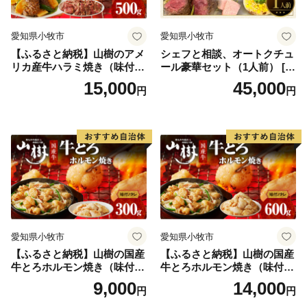
愛知県小牧市
愛知県小牧市
【ふるさと納税】山樹のアメ
シェフと相談、オートクチュ
リカ産牛ハラミ焼き（味付）
ール豪華セット（1人前） [04
500g
3C10]
15,000
45,000
円
円
愛知県小牧市
愛知県小牧市
【ふるさと納税】山樹の国産
【ふるさと納税】山樹の国産
牛とろホルモン焼き（味付/
牛とろホルモン焼き（味付/
タレ） 300g
タレ） 600g ホルモン 肉
9,000
14,000
円
円
牛肉 山樹 国産牛 とろホルモ
ン焼き 300g×2パック 計600g