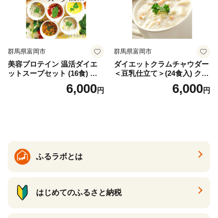
群馬県富岡市
群馬県富岡市
美容プロテイン 温活ダイエ
ダイエットクラムチャウダー
ットスープセット (16食) 小
＜豆乳仕立て＞(24食入) クラ
分け スープ 食べ比べ セット
ムチャウダー 豆乳 ダイエッ
6,000
6,000
円
円
詰合せ クラムチャウダー チ
ト スープ プロテイン たんぱ
ゲ コーン ポタージュ トマト
く質 食物繊維 食品 F20E-799
温活 ダイエット 美容 プロテ
イン 食品 F20E-809
ふるラボとは
はじめてのふるさと納税