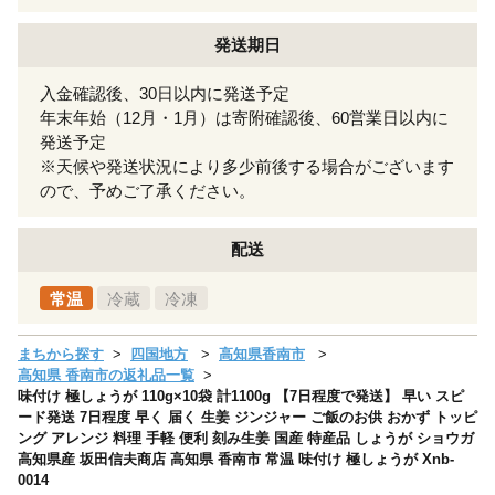
発送期日
入金確認後、30日以内に発送予定
年末年始（12月・1月）は寄附確認後、60営業日以内に
発送予定
※天候や発送状況により多少前後する場合がございます
ので、予めご了承ください。
配送
常温
冷蔵
冷凍
まちから探す
四国地方
高知県香南市
高知県 香南市の返礼品一覧
味付け 極しょうが 110g×10袋 計1100g 【7日程度で発送】 早い スピ
ード発送 7日程度 早く 届く 生姜 ジンジャー ご飯のお供 おかず トッピ
ング アレンジ 料理 手軽 便利 刻み生姜 国産 特産品 しょうが ショウガ
高知県産 坂田信夫商店 高知県 香南市 常温 味付け 極しょうが Xnb-
0014