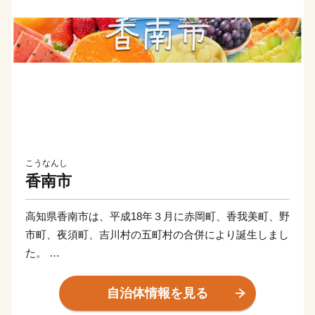
こうなんし
香南市
高知県香南市は、平成18年３月に赤岡町、香我美町、野
市町、夜須町、吉川村の五町村の合併により誕生しまし
た。
太平洋に面する海岸部、肥沃な平野部、四国山地の麓の
山地部からなり、市内を物部川、香宗川などが流れ、美
自治体情報を見る
しい水と緑に包まれた元気で豊かなまちです。