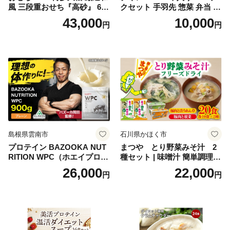
風 三段重おせち『高砂』 6.5
クセット 手羽先 惣菜 弁当 お
寸 3段重 2～3人前 おせち料
かず お酒 おつまみ ギフト キ
43,000
10,000
円
円
理 重箱 お正月 冷凍おせち 縁
ャンプ アウトドア キャンプ
起物 祝箸付 福岡 お節 オセチ
飯 保存食 非常食 鶏肉 肉 お
oseti osechi お祝い 迎春おせ
肉 鶏 人気 厳選 静岡県袋井市
ち 本格おせち おせち予約 年
末 年始 お取り寄せ 新春 贅沢
おせち こだわりおせち 惣菜
老舗おせち ふるさと納税お
せち 御節 お節料理 正月 調理
不要 おせち料理2027
島根県雲南市
石川県かほく市
プロテイン BAZOOKA NUT
まつや とり野菜みそ汁 2
RITION WPC（ホエイプロテ
種セット | 味噌汁 簡単調理
イン）＜プレーン＞ 900g｜
お味噌 おみそ みそ とり野菜
26,000
22,000
円
円
バズーカ岡田監修・植物由来
時短料理 時短ごはん ご当地
の甘味料使用・国内製造 島
フリーズドライ
根県雲南市/株式会社アルプ
ロン [AIEN005]