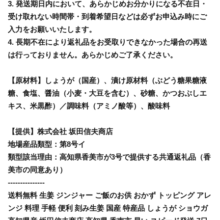
3. 発送期日内において、あらかじめお分かりになる不在日・
受け取れない時間帯・到着希望日などは必ずお申込み時にご
入力をお願いいたします。
4. 長期不在により返礼品をお受取りできなかった場合の再送
は行っておりません。あらかじめご了承ください。
【原材料】しょうが（国産）、漬け原材料（ぶどう糖果糖液
糖、食塩、醤油（小麦・大豆を含む）、砂糖、かつおぶしエ
キス、米黒酢）／調味料（アミノ酸等）、酸味料
【提供】株式会社 坂田信夫商店
地場産品類型：第8号イ
類型該当理由：高知県香美市が3号で提供する共通返礼品（香
美市の同意あり）
---------------
送料無料 生姜 ジンジャー ご飯のお供 おかず トッピング アレ
ンジ 料理 手軽 便利 刻み生姜 国産 特産品 しょうが ショウガ