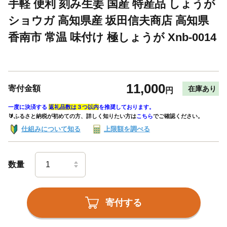
手軽 便利 刻み生姜 国産 特産品 しょうが
ショウガ 高知県産 坂田信夫商店 高知県
香南市 常温 味付け 極しょうが Xnb-0014
11,000
寄付金額
在庫あり
円
一度に決済する
返礼品数は３つ以内
を推奨しております。
🔰ふるさと納税が初めての方、詳しく知りたい方は
こちら
でご確認ください。
仕組みについて知る
上限額を調べる
数量
寄付する