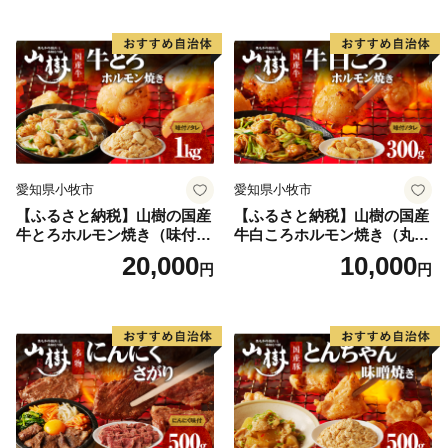
味付 タレ プリプリ 小腸 味噌
タレ にんにく バーベキュー
BBQ 炒め物 ホルモン丼 野菜
炒め 焼きうどん 下処理済み
愛知県 小牧市 冷凍 送料無料
愛知県小牧市
愛知県小牧市
【ふるさと納税】山樹の国産
【ふるさと納税】山樹の国産
牛とろホルモン焼き（味付
牛白ころホルモン焼き（丸
き/タレ）1kg
腸）味付 300g 肉 牛肉 山
20,000
10,000
円
円
樹 国産牛 白ころホルモン焼
き 300g 丸腸 味付 プリプリ
小腸 味噌タレ にんにく バー
ベキュー 炒め物 ホルモン丼
野菜炒め 焼きうどん 下処理
済み 愛知県 小牧市 送料無料