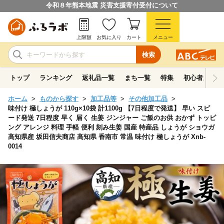
令和８年熊本地震 災害支援寄付受付について
上限額
お気に入り
カート
メニュー
検索
トップ
ランキング
返礼品一覧
まち一覧
特集
初心者ガイド
ホーム
ものから探す
加工品等
その他加工品
味付け 極しょうが 110g×10袋 計1100g 【7日程度で発送】 早い スピ
ード発送 7日程度 早く 届く 生姜 ジンジャー ご飯のお供 おかず トッピ
ング アレンジ 料理 手軽 便利 刻み生姜 国産 特産品 しょうが ショウガ
高知県産 坂田信夫商店 高知県 香南市 常温 味付け 極しょうが Xnb-
0014