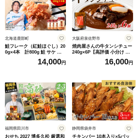
北海道鹿部町
大阪府泉佐野市
鮭フレーク（紅鮭ほぐし）20
焼肉屋さんの牛タンシチュー
0g×4本 計800g 鮭 サケ 鮭
240g×6P【高評価 小分け 惣
ほぐし サケフレーク シャケ
菜 牛たん 一人暮らし 冷凍】
14,000
16,000
円
円
フレーク 鮭フレーク
福岡県田川市
静岡県袋井市
おせち 2027 博多久松 厳選和
チキンバー 10本入り×5パッ