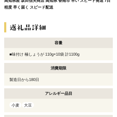
高知県産 坂田信夫商店 高知県 香南市 早い スピード発送 7日
程度 早く届く スピード配送
容量
■味付け 極しょうが 110g×10袋 計1100g
消費期限
製造日から180日
アレルギー
品目
小麦
大豆