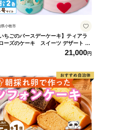
知県小牧市
いちごのバースデーケーキ】ティアラ
ローズのケーキ スイーツ デザート 洋
子 お取り寄せ 愛知県 小牧市 送料無料
21,000
円
生日 クリスマス お祝い ばら 花 フラワ
 デコレーション ホールケーキ 日時指定