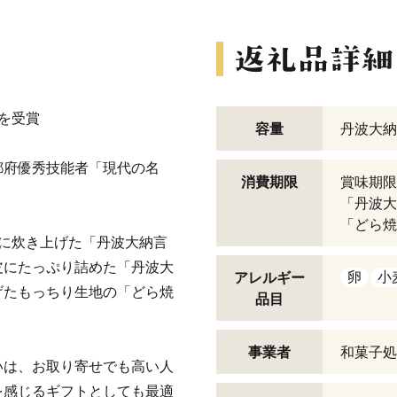
を受賞
容量
丹波大納
都府優秀技能者「現代の名
消費期限
賞味期限
「丹波大
「どら焼
に炊き上げた「丹波大納言
皮にたっぷり詰めた「丹波大
卵
小
アレルギー
げたもっちり生地の「どら焼
品目
事業者
和菓子処
いは、お取り寄せでも高い人
を感じるギフトとしても最適