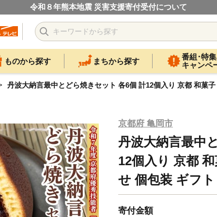
令和８年熊本地震 災害支援寄付受付について
番組･特集
ものから探す
まちから探す
キャンペ
丹波大納言最中とどら焼きセット 各6個 計12個入り 京都 和菓子
京都府 亀岡市
丹波大納言最中と
12個入り 京都 
せ 個包装 ギフト
寄付金額