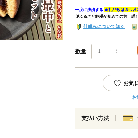
一度に決済する
返礼品数は３つ以
🔰ふるさと納税が初めての方、詳
仕組みについて知る
数量
お気
お
支払い方法