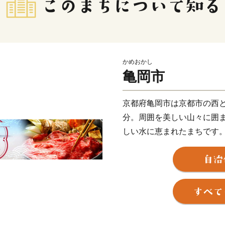
かめおかし
亀岡市
京都府亀岡市は京都市の西と
分。周囲を美しい山々に囲
しい水に恵まれたまちです
利尊氏や明智光秀など日本
あります。
秋から春にかけては、亀岡
を象徴する風景として知ら
ラスから望む「雲海」は素
す。