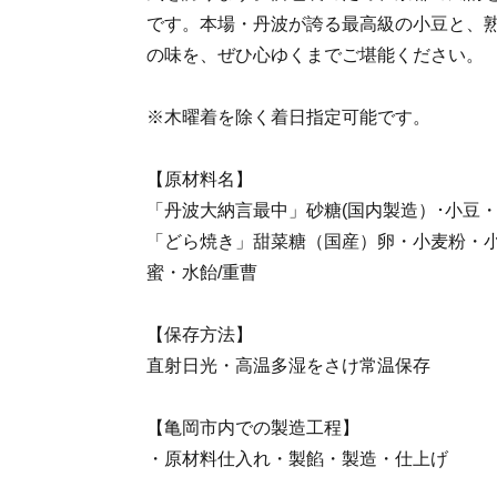
です。本場・丹波が誇る最高級の小豆と、
の味を、ぜひ心ゆくまでご堪能ください。
※木曜着を除く着日指定可能です。
【原材料名】
「丹波大納言最中」砂糖(国内製造）･小豆
「どら焼き」甜菜糖（国産）卵・小麦粉・
蜜・水飴/重曹
【保存方法】
直射日光・高温多湿をさけ常温保存
【亀岡市内での製造工程】
・原材料仕入れ・製餡・製造・仕上げ