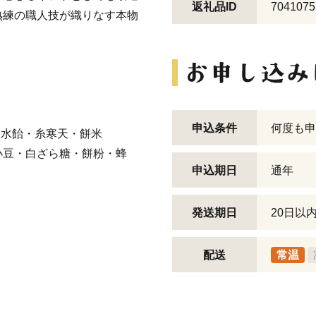
返礼品ID
7041075
熟練の職人技が織りなす本物
申込条件
何度も申
・水飴・糸寒天・餅米
小豆・白ざら糖・餅粉・蜂
申込期日
通年
発送期日
20日以
配送
常温