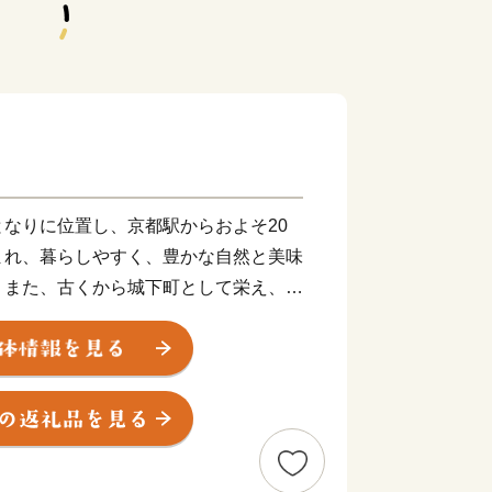
なりに位置し、京都駅からおよそ20
まれ、暮らしやすく、豊かな自然と美味
。また、古くから城下町として栄え、足
の歴史が変わる発信点となったまちでも
盆地一帯に発生する「丹波霧」が、亀岡
れています。特に朝方、かめおか霧のテ
晴らしく、絶景をお楽しみいただけま