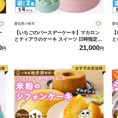
愛知県小牧市
愛
ー
【いちごのバースデーケーキ】マカロン
【
とティアラのケーキ スイーツ 日時指定可
と
デザート 洋菓子 お取り寄せ 愛知県 小牧
菓
0
21,000
円
円
市 送料無料 誕生日 クリスマス お祝い マ
誕
カロン デコレーションケーキ ホールケー
ー
キ
可