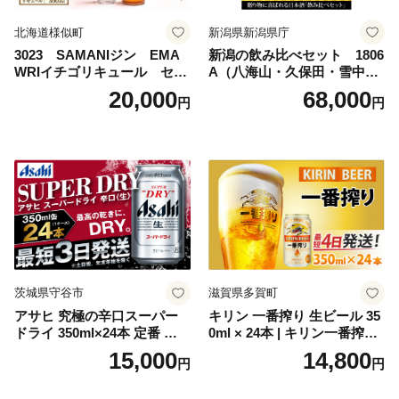
北海道様似町
新潟県新潟県庁
3023 SAMANIジン EMA
新潟の飲み比べセット 1806
WRIイチゴリキュール セッ
A（八海山・久保田・雪中
ト（箱入り）【大人の味 酒
梅・越乃寒梅・かたふね・千
20,000
68,000
円
円
お酒 洋酒 スピリッツ クラフ
代の光）
トジン 国産 sake SAKE gin
GIN liqueur LIQUEUR お酒
セット 詰め合わせ カクテル
ソーダ割り アルコール ロッ
ク ソーダ ジントニック 】
茨城県守谷市
滋賀県多賀町
アサヒ 究極の辛口スーパー
キリン 一番搾り 生ビール 35
ドライ 350ml×24本 定番 ビー
0ml × 24本 | キリン一番搾り
ル 缶ビール 酒 お酒 アルコー
キリンビール 一番搾り ビー
15,000
14,800
円
円
ル 辛口
ル 24缶 きりんいちばんしぼ
り キリン一番搾り びーる 1