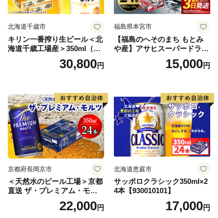
北海道千歳市
福島県本宮市
キリン一番搾り生ビール＜北
【福島のへそのまち もとみ
海道千歳工場産＞350ml（24
や産】アサヒスーパードライ
本） 2ケース
350ml×24本 合計8.4L 1ケー
30,800
15,000
円
円
ス アルコール度数5% 缶ビー
ル お酒 ビール アサヒ スーパ
ードライ super dry 24缶 辛
口 送料無料 カメイ 本宮市
【07214-0206】
京都府長岡京市
北海道恵庭市
＜天然水のビール工場＞京都
サッポロクラシック350ml×2
直送 ザ・プレミアム・モル
4本【930010101】
ツ 350ml×24本 プレモル [149
22,000
17,000
円
円
5]