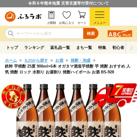
令和８年熊本地震 災害支援寄付受付について
上限額
お気に入り
カート
メニュー
検索
トップ
ランキング
返礼品一覧
まち一覧
特集
初心者ガイド
ホーム
ものから探す
お酒
焼酎・泡盛
鉄幹 芋焼酎 25度 900ml×6本 オガタマ酒造芋焼酎 芋 焼酎 おすすめ 人
気 焼酎 ロック 水割り お湯割り 焼酎ハイボール お酒 BS-928