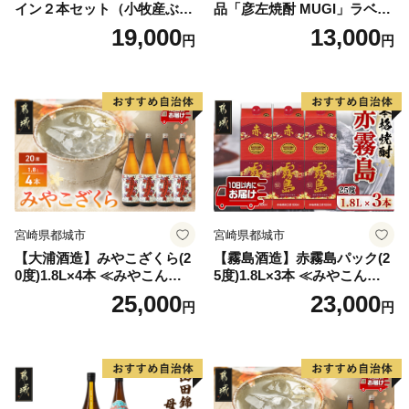
イン２本セット（小牧産ぶど
品「彦左焼酎 MUGI」ラベル
う100％使用）
変更品 飲み比べ セット 合計
19,000
13,000
円
円
2本 720ml×各1本 25度 焼酎
お酒 麦焼酎 芋焼酎
宮崎県都城市
宮崎県都城市
【大浦酒造】みやこざくら(2
【霧島酒造】赤霧島パック(2
0度)1.8L×4本 ≪みやこんじょ
5度)1.8L×3本 ≪みやこんじょ
特急便≫_AD-0771
特急便≫_23-07-K03P-1800-3
25,000
23,000
円
円
-Q