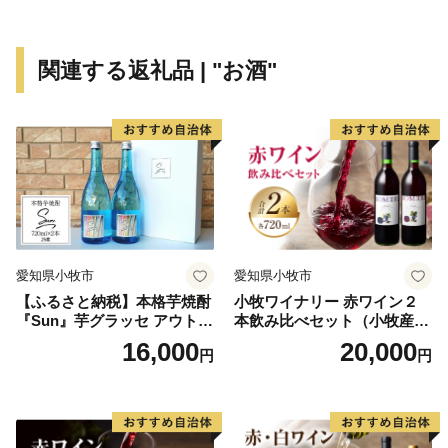
民が創り 市民が育む 交流躍動都市」の実現をめざし
て、新たなまちづくりをすすめています。
関連する返礼品 | "お酒"
愛知県小牧市
愛知県小牧市
【ふるさと納税】本格芋焼酎
小牧ワイナリー 赤ワイン２
『Sun』芋グラッセ アウトド
本飲み比べセット（小牧産ぶ
ア ソロキャンプ ベランピン
どう100％使用）
16,000
20,000
円
円
グ 巣ごもり 就労支援