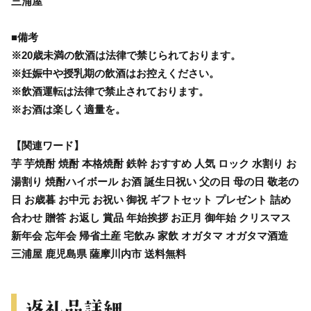
三浦屋
■備考
※20歳未満の飲酒は法律で禁じられております。
※妊娠中や授乳期の飲酒はお控えください。
※飲酒運転は法律で禁止されております。
※お酒は楽しく適量を。
【関連ワード】
芋 芋焼酎 焼酎 本格焼酎 鉄幹 おすすめ 人気 ロック 水割り お
湯割り 焼酎ハイボール お酒 誕生日祝い 父の日 母の日 敬老の
日 お歳暮 お中元 お祝い 御祝 ギフトセット プレゼント 詰め
合わせ 贈答 お返し 賞品 年始挨拶 お正月 御年始 クリスマス
新年会 忘年会 帰省土産 宅飲み 家飲 オガタマ オガタマ酒造
三浦屋 鹿児島県 薩摩川内市 送料無料