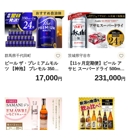
群馬県千代田町
茨城県守谷市
ビール ザ・プレミアムモル
【11ヶ月定期便】ビール ア
ツ 【神泡】 プレモル 350ml
サヒ スーパードライ 500ml 2
× 24本 サントリー〈天然水の
4本 1ケース×11ヶ月 | アサヒ
17,000
231,000
円
円
ビール工場〉群馬※沖縄・離
ビール 究極の辛口 酒 お酒 ア
島地域へのお届け不可
ルコール 生ビール Asahi ア
サヒビール スーパードライ s
uper dry 11回 缶ビール 缶 ギ
フト 内祝い 茨城県守谷市 送
料無料