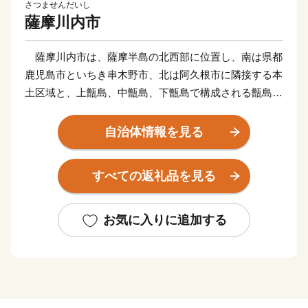
さつませんだいし
薩摩川内市
薩摩川内市は、薩摩半島の北西部に位置し、南は県都
鹿児島市といちき串木野市、北は阿久根市に隣接する本
土区域と、上甑島、中甑島、下甑島で構成される甑島区
域で構成されています。東シナ海に面した変化に富む白
砂青松の海岸線、市街部を悠々と流れる一級河川「川内
自治体情報を見る
川」、藺牟田池をはじめとするみどり豊かな山々や湖、
地形の変化の美しい甑島、各地の温泉など、多種多様な
すべての返礼品を見る
自然環境を有しています。当市が有するこれらの多彩で
美しい自然環境は、川内川流域県立自然公園、藺牟田池
県立自然公園、甑島県立自然公園に指定され、人々に親
お気に入りに追加する
しまれています。
平成16年10月12日、川内市、樋脇町、入来町、東郷
町、祁答院町、里村、上甑村、下甑村、鹿島村が合併
し、新たに「薩摩川内市」が誕生しました。地域の発展
と市民福祉の向上を図りながら薩摩川内市の将来像「市