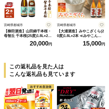
宮崎県都城市
宮崎県都城市
【柳田酒造】山田錦千本桜・
【大浦酒造】みやこざくら(2
母智丘 千本桜(25度)1.8L×2本
0度)1.8L×2本 ≪みやこんじょ
≪みやこんじょ特急便≫_AC
特急便≫_MJ-0771
20,000
15,000
円
円
-0751
この返礼品を見た人は
こんな返礼品も見ています