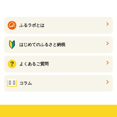
ケース 24缶 24本 キリン一番
搾り KIRIN きりん 麒麟 キリ
ン一番搾り いちばんしぼり
キリン一番搾り 父の日 ちち
の日
ふるラボとは
はじめてのふるさと納税
よくあるご質問
コラム