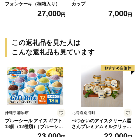
フォンケーキ（桐箱入り）
カップ
27,000
7,000
円
円
この返礼品を見た人は
こんな返礼品も見ています
沖縄県浦添市
北海道別海町
ブルーシール アイス ギフト
べつかいのアイスクリーム屋
18個（12種類）| ブルーシー
さんプレミアムミルクリッチ
ルアイス ブルーシールアイ
12個（AP-01）（ 北海道アイ
23,000
22,000