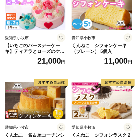
愛知県小牧市
愛知県小牧市
【いちごのバースデーケー
くんねこ シフォンケーキ
キ】ティアラとローズのケー
（プレーン） 5個入
キ スイーツ デザート 洋菓
21,000
11,000
円
円
子 お取り寄せ 愛知県 小牧市
送料無料 誕生日 クリスマス
お祝い ばら 花 フラワー デコ
レーション ホールケーキ 日
時指定可
愛知県小牧市
愛知県小牧市
くんねこ 名古屋コーチンシ
くんねこ シフォンラスク 2