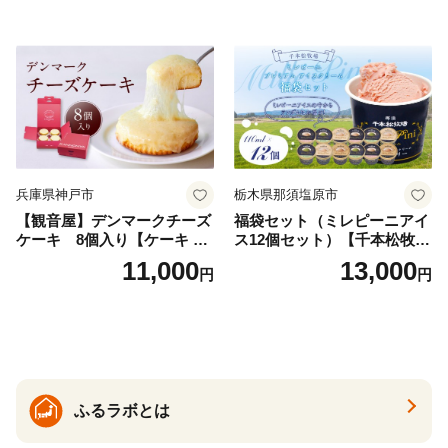
兵庫県神戸市
栃木県那須塩原市
【観音屋】デンマークチーズ
福袋セット（ミレピーニアイ
ケーキ 8個入り【ケーキ チ
ス12個セット）【千本松牧
ーズケーキ 人気スイーツ お
場】 ns025-014-12 【デザー
11,000
13,000
円
円
すすめスイーツ 神戸スイー
ト 詰め合わせ ギフト】
ツ 新感覚チーズケーキ おす
すめケーキ 兵庫県 神戸市 D0
910-17】
ふるラボとは