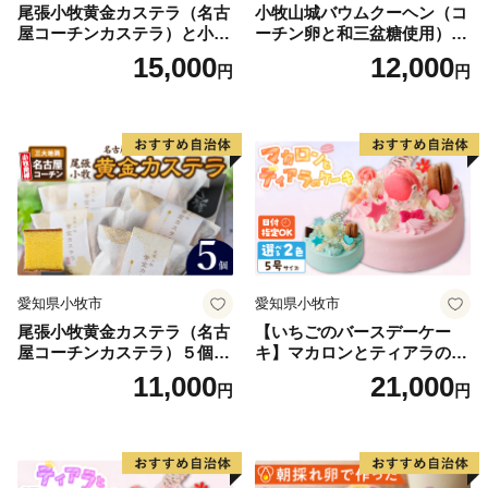
尾張小牧黄金カステラ（名古
小牧山城バウムクーヘン（コ
屋コーチンカステラ）と小牧
ーチン卵と和三盆糖使用）
山城バウムクーヘン（コーチ
名古屋コーチン バームクー
15,000
12,000
円
円
ン卵と和三盆糖使用）のセッ
ヘン 和三盆 小牧銘菓 バウム
ト 名古屋コーチン カステ
クーヘン 常温 愛知県 小牧市
ラ ザラメ バームクーヘン 和
アンプチベアやぐま
三盆 小牧銘菓 バウムクーヘ
ン 常温 愛知県 小牧市 アンプ
チベアやぐま
愛知県小牧市
愛知県小牧市
尾張小牧黄金カステラ（名古
【いちごのバースデーケー
屋コーチンカステラ）５個入
キ】マカロンとティアラのケ
名古屋コーチン カステラ ザ
ーキ スイーツ 日時指定可 デ
11,000
21,000
円
円
ラメ 常温 愛知県 小牧市 アン
ザート 洋菓子 お取り寄せ 愛
プチベアやぐま
知県 小牧市 送料無料 誕生日
クリスマス お祝い マカロン
デコレーションケーキ ホー
ルケーキ