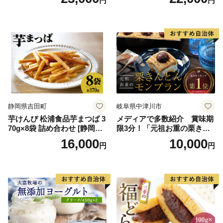
円
円
スクリーム 着日指定可能 送
ス 北海道産アイス アイス ア
料無料 ジェラート 沖縄県 バ
イススイーツ アイスクリー
ースデー 贈り物 プレゼント
ム 北海道産アイスクリーム
誕生日 カップ 詰め合わせ バ
道産アイス 道産アイスクリ
ラエティ | バニラ チョコレー
ーム ギフト 詰合せ 詰め合わ
ト ストロベリー ピスタチオ
せ ふるさと納税 ）
バニラ＆クッキー ウベ 沖縄
紅イモ 塩ちんすこう 沖縄シ
ークヮーサー 沖縄黒糖 琉球
ロイヤルミルクティ 沖縄パ
イン
静岡県吉田町
岐阜県中津川市
芋けんぴ 松浦食品芋まつば 3
メディアで多数紹介 賞味期
70g×8袋 詰め合わせ [静岡伊
限3分！「元祖お重の栗きん
勢丹(松浦食品) 静岡県 吉田町
とんモンブラン」 【未来の
16,000
10,000
円
円
22424274] 芋ケンピ セット
ご褒美】スイーツ 栗 モンブ
小袋 個包装 小分け
ラン くりきんとん デザート
ご褒美 お取り寄せ くり お菓
子 菓子 F4N-2298