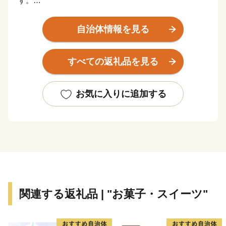
す。
山岳地帯及び森林、里山に囲まれ、豊かな自然の恵みを
実感できる場所ですが、東北自動車道、国道4号線、JR
自治体情報を見る
宇都宮線が市の南北に通り、矢板駅と片岡駅の2つの駅
を擁する大変交通の便の良いところでもあります。
すべての返礼品を見る
矢板市のシンボルでもある高原山には県民の森や八方ヶ
原があり、春・夏には新緑や約20万株のレンゲツツジの
群生、秋には素晴らしい紅葉や黄金色の稲穂に市の特産
お気に入りに追加する
物であるリンゴが実る風景、冬はスノーシューハイキン
グや雪遊び、満天の星空を楽しむことができます。
全国的に有名な観光地である日光や那須高原、県都の宇
都宮、いずれも車で1時間程度の場所に位置しているた
め、矢板市を拠点に栃木を満喫することもおすすめで
す。
関連する返礼品 | "お菓子・スイーツ"