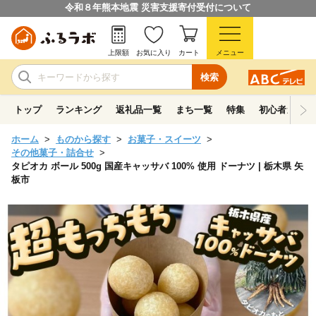
令和８年熊本地震 災害支援寄付受付について
上限額
お気に入り
カート
メニュー
検索
トップ
ランキング
返礼品一覧
まち一覧
特集
初心者ガイド
ホーム
ものから探す
お菓子・スイーツ
その他菓子・詰合せ
タピオカ ボール 500g 国産キャッサバ 100% 使用 ドーナツ | 栃木県 矢
板市