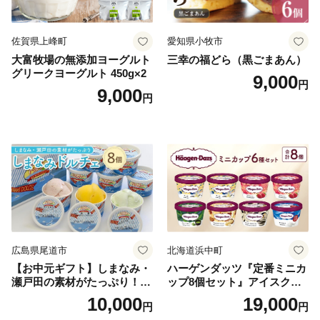
佐賀県上峰町
愛知県小牧市
大富牧場の無添加ヨーグルト
三幸の福どら（黒ごまあん）
グリークヨーグルト 450g×2
9,000
円
9,000
円
広島県尾道市
北海道浜中町
【お中元ギフト】しまなみ・
ハーゲンダッツ『定番ミニカ
瀬戸田の素材がたっぷり！ジ
ップ8個セット』アイスクリ
ェラート8個
ーム アイス スイーツ デザー
10,000
19,000
円
円
ト_H0016-104