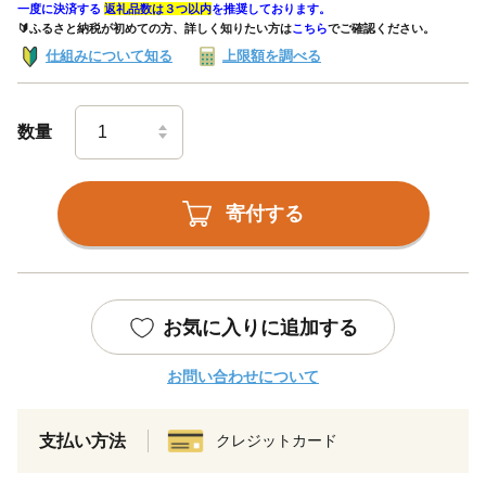
一度に決済する
返礼品数は３つ以内
を推奨しております。
🔰ふるさと納税が初めての方、詳しく知りたい方は
こちら
でご確認ください。
仕組みについて知る
上限額を調べる
数量
寄付する
お気に入りに追加する
お問い合わせについて
支払い方法
クレジットカード