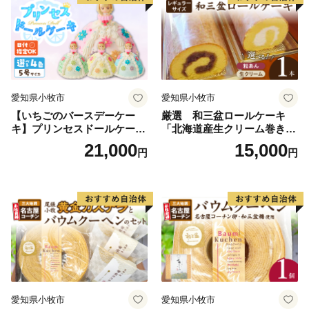
愛知県小牧市
愛知県小牧市
【いちごのバースデーケー
厳選 和三盆ロールケーキ
キ】プリンセスドールケーキ
「北海道産生クリーム巻き」
日時指定可 スイーツ デザー
または「北海道産粒あん巻
21,000
15,000
円
円
ト 洋菓子 お取り寄せ 愛知県
き」（サイズ：レギュラー）
小牧市 送料無料 誕生日 クリ
和三盆 北海道産生クリー
スマス お祝い キャラクター
ム 北海道産粒あん 34cm 冷
デコレーションケーキ ホー
凍 愛知県 小牧市 アンプチベ
ルケーキ 人形 かわいい こど
アやぐま
も
愛知県小牧市
愛知県小牧市