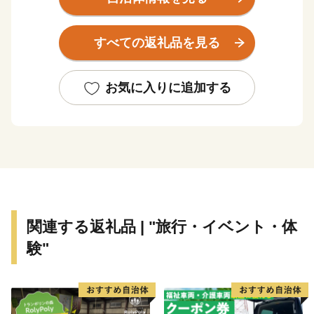
ものです。これらを保全・継承していくためには多額の
費用がかかります。心のふるさと、京都を未来に引き継
すべての返礼品を見る
いでいくため、御寄付をお願いします。
〇個別のホームページから寄付ができる事業(寄付のお
お気に入りに追加する
手続き等の詳細は、各サイトで御案内しています。）
①世界遺産・二条城一口城主募金
http://nijo-jocastle.city.kyoto.lg.jp/donation/
②京都市動物愛護事業推進基金（通称：京都市人と動
物が共生できるまちづくり基金）
関連する返礼品 | "旅行・イベント・体
https://www.city.kyoto.lg.jp/hokenfukushi/page/0000147255.htm
験"
③日本遺産・琵琶湖疏水応援寄附金
http://www.biwako-sosui.jp/furusato/