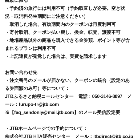
親族に限る
・予約済の旅行には利用不可（予約取直しが必要。空き状
況・取消料発生期間にご注意ください）
取消した場合、有効期間内のクーポンは再度利用可
・寄付取消、クーポン払い戻し、換金、転売、譲渡不可
・地場産品以外の商品を購入できる金券類、ポイント等が含
まれるプランは利用不可
・上記違反が発覚した場合は、実費を請求します
お問い合わせ先
・注文番号のメールが届かない、クーポンの統合（設定のあ
る券面額のみ可）等について：
JTBふるさと納税コールセンター 電話：050-3146-8897 メ
ール：furupo-tr@jtb.com
※【faq_sendonly@mail.jtb.com】のメール受信設定要
・JTBホームページでの予約について：
株式会社JTB HTA販売センター メール：jtbdirect@jtb.co.jp