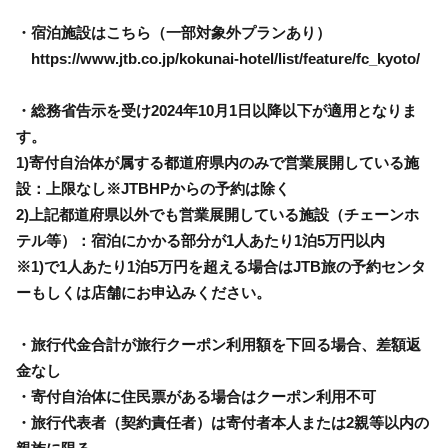
・宿泊施設はこちら（一部対象外プランあり）
https://www.jtb.co.jp/kokunai-hotel/list/feature/fc_kyoto/
・総務省告示を受け2024年10月1日以降以下が適用となりま
す。
1)寄付自治体が属する都道府県内のみで営業展開している施
設：上限なし※JTBHPからの予約は除く
2)上記都道府県以外でも営業展開している施設（チェーンホ
テル等）：宿泊にかかる部分が1人あたり1泊5万円以内
※1)で1人あたり1泊5万円を超える場合はJTB旅の予約センタ
ーもしくは店舗にお申込みください。
・旅行代金合計が旅行クーポン利用額を下回る場合、差額返
金なし
・寄付自治体に住民票がある場合はクーポン利用不可
・旅行代表者（契約責任者）は寄付者本人または2親等以内の