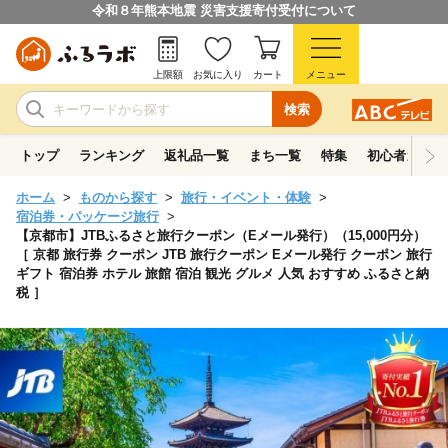
令和８年熊本地震 災害支援寄付受付について
上限額
お気に入り
カート
メニュー
検索
トップ
ランキング
返礼品一覧
まち一覧
特集
初心者ガイド
ホーム
ものから探す
旅行・イベント・体験
宿泊券・パッケージ旅行
【京都市】JTBふるさと旅行クーポン（Eメール発行）（15,000円分）
［ 京都 旅行券 クーポン JTB 旅行クーポン Eメール発行 クーポン 旅行
ギフト 宿泊券 ホテル 旅館 宿泊 観光 グルメ 人気 おすすめ ふるさと納
税 ］