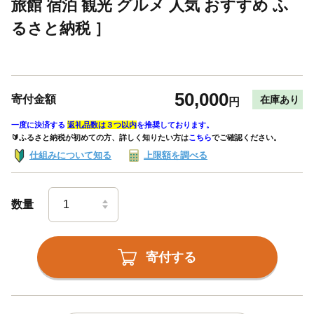
旅館 宿泊 観光 グルメ 人気 おすすめ ふ
るさと納税 ］
50,000
寄付金額
在庫あり
円
一度に決済する
返礼品数は３つ以内
を推奨しております。
🔰ふるさと納税が初めての方、詳しく知りたい方は
こちら
でご確認ください。
仕組みについて知る
上限額を調べる
数量
寄付する