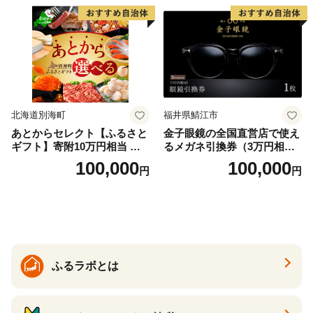
北海道別海町
福井県鯖江市
あとからセレクト【ふるさと
金子眼鏡の全国直営店で使え
ギフト】寄附10万円相当 あ
るメガネ引換券（3万円相
とから選べる！ ギフト いく
当） Bronze
100,000
100,000
円
円
ら ほたて 海鮮 牛肉 別海町
ケーキ アイス （ 後から 選べ
る カタログ カタログポイン
ト カタログギフト あとから
カタログ あとからカタログ
ポイント あとからカタログ
ギフト ふるさと納税 ）
ふるラボとは