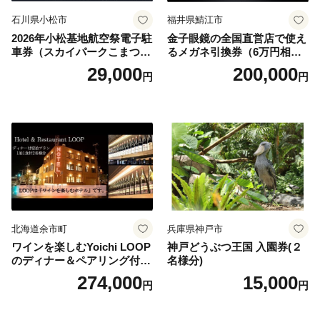
石川県小松市
福井県鯖江市
2026年小松基地航空祭電子駐
金子眼鏡の全国直営店で使え
車券（スカイパークこまつ
るメガネ引換券（6万円相
翼） 駐車場 シャトルバスの
当） Platinum
29,000
200,000
円
円
りばすぐ 石川県 小松市
北海道余市町
兵庫県神戸市
ワインを楽しむYoichi LOOP
神戸どうぶつ王国 入園券(２
のディナー＆ペアリング付宿
名様分)
泊プラン＜デラックスツイン
274,000
15,000
円
円
＞