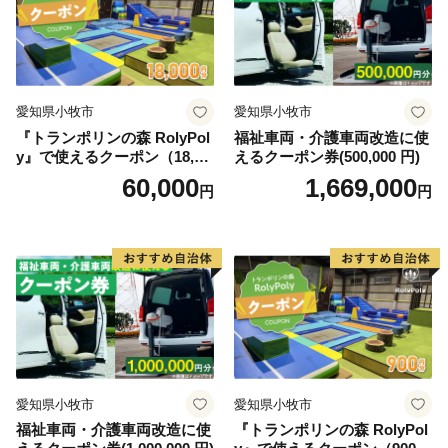
【寄附受領証及びワンストップ特例申請書について】
・入金確認後2週間以内にお届けしますので、ワンスト
ップ申請は市発行の申請書を御利用ください。
愛知県小牧市
愛知県小牧市
・なお、ダウンロードした申請書を御利用の場合は、下
『トランポリンの森 RolyPol
福祉車両・介護車両改造に使
記の宛先まで送付ください。
y』で使えるクーポン（18,00
えるクーポン券(500,000 円)
＜送付先＞
0円）
60,000
1,669,000
円
円
〒849-8799
佐賀北郵便局 私書箱７号
京都市ふるさと納税業務受託業者（株式会社JTB）
※第五十五号様式の受付処理・通知に関しましては、
(株)JTBならびに(株)シフトセブンコンサルティングが
受託しております。
※(株)エッグ分室宛返信用封筒をお持ちの方は、(株)エ
ッグ分室宛返信用封筒をご利用ください。
・メールアドレスを御登録の方は、受付後メールにて受
愛知県小牧市
愛知県小牧市
付通知をお送りします。
福祉車両・介護車両改造に使
『トランポリンの森 RolyPol