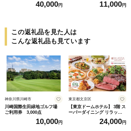
0円）
40,000
11,000
円
円
この返礼品を見た人は
こんな返礼品も見ています
神奈川県川崎市
東京都文京区
川崎国際生田緑地ゴルフ場
【東京ドームホテル】 3階 ス
ご利用券 3,000点
ーパーダイニング リラッサ
ランチブッフェ お食事券 大
10,000
24,000
円
円
人1名様分 関東 東京 ご利用
券 ランチ 昼食 食事券 レスト