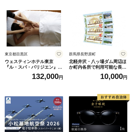
ラン ブッフェ 東京都 お食事
券
東京都目黒区
群馬県長野原町
ウェスティンホテル東京
北軽井沢・八ッ場ダム周辺ほ
『ル・スパ・パリジエン』選
か町内各所で利用可能な長野
べるボディセラピー90分/1名
原町ふるさと感謝券（3,000
132,000
10,000
円
円
円分）【トラベル 観光 旅行
お土産 群馬県 長野原町 北軽
井沢】