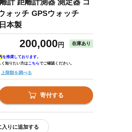
 距離計 距離計測器 測定器 ゴ
ウォッチ GPSウォッチ
 日本製
200,000
在庫あり
円
内
を推奨しております。
しく知りたい方は
こちら
でご確認ください。
上限額を調べる
寄付する
に入りに追加する