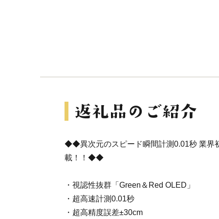
◆◆異次元のスピード瞬間計測0.01秒 業
載！！◆◆
・視認性抜群「Green＆Red OLED」
・超高速計測0.01秒
・超高精度誤差±30cm