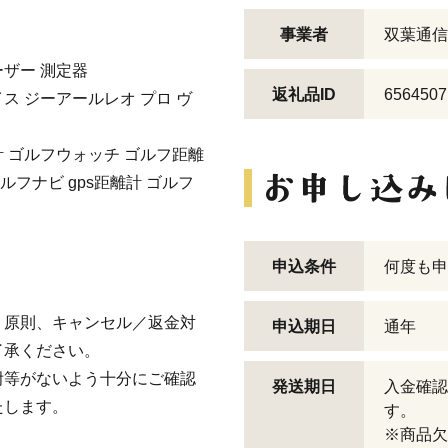
事業者
双葉通信
ーザー 測定器
返礼品ID
6564507
RO ボイス ジーアールレオ プロ ヴ
計 ゴルフウォッチ ゴルフ距離
ルフナビ gps距離計 ゴルフ
申込条件
何度も申
原則、キャンセル／返金対
申込期日
通年
了承ください。
等がないよう十分にご確認
発送期日
入金確認
たします。
す。
※商品欠