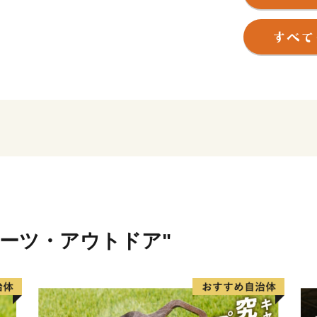
あり、「関東の台所」とし
量トップクラスのユリ、チ
です。
また、最近２０２４年度7
た、近代経済の父といわれ
渋沢栄一は「道徳経済合一
関わるとともに、約６００
間外交にも熱心に取り組み
なお、財務省が発表したデ
面は東京駅となっています
沢栄一翁が明治２０年に設
ポーツ・アウトドア"
製造株式会社）の上敷免工
おり、いずれも深谷市と関
さらに、イメージキャラク