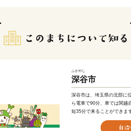
ふかやし
深谷市
深谷市は、埼玉県の北部に
ら電車で90分、車では関越
短35分で来ることができま
肥沃な土壌に恵まれ「深谷