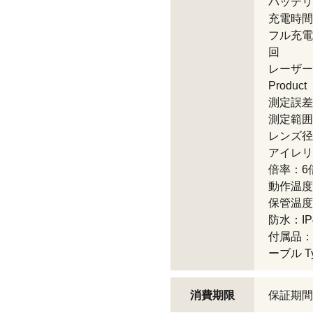
バッテリ
充電時間
フル充電
回
レーザー規格
Product
測定誤差：
測定範囲：
レンズ径
アイレリ
倍率：6
動作温度：
保管温度：
防水：I
付属品：
ーブル 
消費期限
保証期間