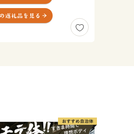
ての役割も果たしています。また、生産
ューリップなど花き栽培や造園業も盛ん
月に１万円紙幣のデザインで話題となっ
る渋沢栄一は深谷市出身です。
説」を唱え、約５００もの企業の設立に
もの教育機関・社会公共事業の支援と民
、数々の功績を残しました。
ザインは、表面は渋沢栄一翁の肖像、裏
が、東京駅で使用されている煉瓦は、渋
立した日本煉瓦製造会社（後の日本煉瓦
場（深谷市）で作られたものも使われて
わりの深いものとなっています。
ターの「ふっかちゃん」は、全国的にも