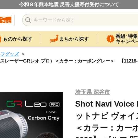
令和８年熊本地震 災害支援寄付受付について
番組･特集
ものから探す
まちから探す
キャンペ
ルフグッズ
ットナビ ヴォイスレーザーGRレオ プロ）＜カラー：カーボングレー＞ 【112
埼玉県 深谷市
Shot Navi Voic
ットナビ ヴォイ
＜カラー：カーボン