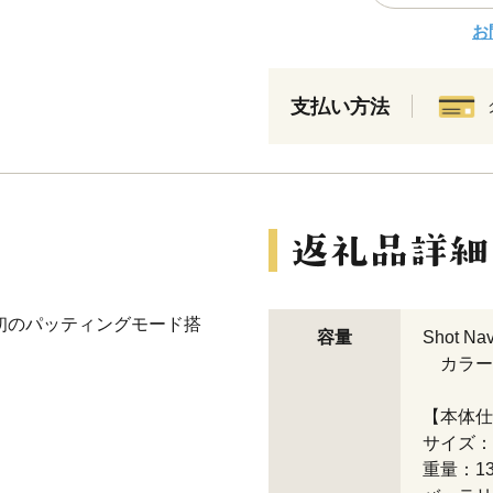
お
支払い方法
界初のパッティングモード搭
容量
Shot Na
カラー
【本体仕
サイズ：98
重量：13